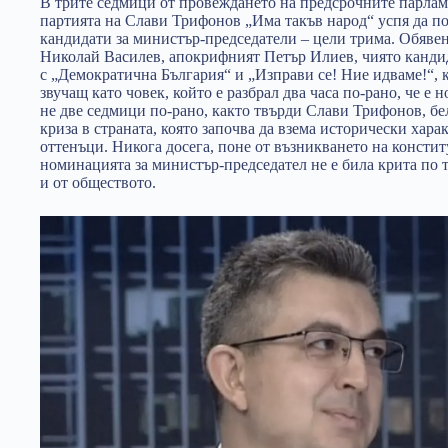
В трите седмици от провеждането на предсрочните парламе
партията на Слави Трифонов „Има такъв народ“ успя да по
кандидати за министър-председатели – цели трима. Обявен
Николай Василев, апокрифният Петър Илиев, чиято канди
с „Демократична България“ и „Изправи се! Ние идваме!“,
звучащ като човек, който е разбрал два часа по-рано, че е
не две седмици по-рано, както твърди Слави Трифонов, б
криза в страната, която започва да взема исторически хара
оттенъци. Никога досега, поне от възникването на консти
номинацията за министър-председател не е била крита по 
и от обществото.