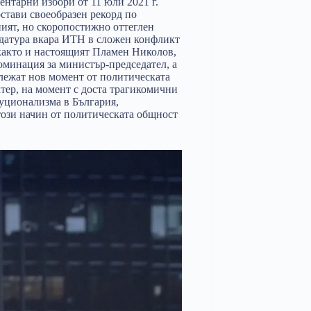
нтарни избори от 11 юли 2021 г.
стави своеобразен рекорд по
ият, но скоропостижно оттеглен
датура вкара ИТН в сложен конфликт
 както и настоящият Пламен Николов,
 номинация за министър-председател, а
ележат нов момент от политическата
ктер, на момент с доста трагикомични
туционализма в България,
този начин от политическата общност