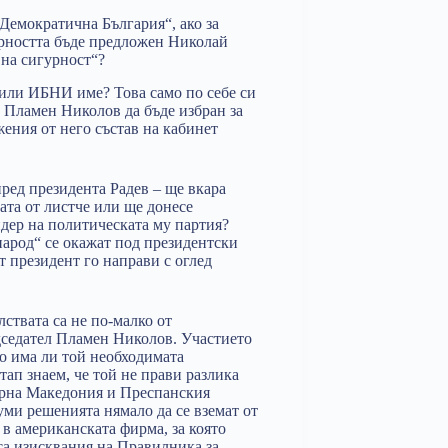
Демократична България“, ако за
рността бъде предложен Николай
вна сигурност“?
или ИБНИ име? Това само по себе си
 Пламен Николов да бъде избран за
ения от него състав на кабинет
ред президента Радев – ще вкара
ата от листче или ще донесе
идер на политическата му партия?
 народ“ се окажат под президентски
 президент го направи с оглед
ствата са не по-малко от
дседател Пламен Николов. Участието
о има ли той необходимата
тап знаем, че той не прави разлика
ерна Македония и Преспанския
ми решенията нямало да се вземат от
 в американската фирма, за която
 са изисквания на Правилника за