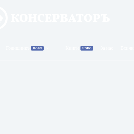
Годишникъ
Книги
За нас
Всичк
НОВО
НОВО