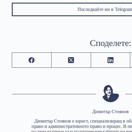
Последвайте ни в
Telegr
Споделете:
Димитър Стоянов
Димитър Стоянов е юрист, специализиращ в об
право и административното право и процес. В пер
по тези въпроси към политическея кабинет на в