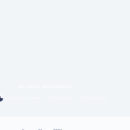
Ще има ли такъв премиер?
Димитър Стоянов
02/08/2021
Общество