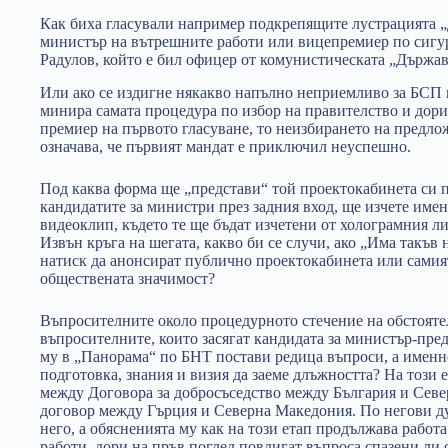
Как биха гласували например подкрепящите лустрацията „
министър на вътрешните работи или вицепремиер по сигу
Радулов, който е бил офицер от комунистическата „Държа
Или ако се издигне някакво напълно неприемливо за БСП 
минира самата процедура по избор на правителство и дори
премиер на първото гласуване, то неизбирането на предлож
означава, че първият мандат е приключил неуспешно.
Под каква форма ще „представи“ той проектокабинета си п
кандидатите за министри през задния вход, ще изчете имен
видеоклип, където те ще бъдат изчетени от холограмния л
Извън кръга на шегата, какво би се случи, ако „Има такъв
натиск да анонсират публично проектокабинета или самият
обществената значимост?
Въпросителните около процедурното стечение на обстоятел
въпросителните, които засягат кандидата за министър-пре
му в „Панорама“ по БНТ постави редица въпроси, а именн
подготовка, знания и визия да заеме длъжността? На този е
между Договора за добросъседство между България и Сев
договор между Гърция и Северна Македония. По негови ду
него, а обясненията му как на този етап продължава работа
работи, дори на пръв поглед повдигат въпроса спазени ли