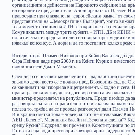
организацията и дейността на Народното събрание във връ
на народните представители. Анонсираната от Пламен Ни
правосъдие при спазване на „европейската рамка“ от своя
представители на „Демократична България“, които виждат 
този момент позиция на ИТН за закриване на специализир
Комуникацията между трите субекта – ИТН, ДБ и ИБНИ – 
политическите представители си говорят през медиите и н
някакъв консенсус. А дори и да го постигнат, колко време
Интервюто на Пламен Николов при Бойко Василев до една
Сара Пейлин даде през 2008 г. на Кейти Кърик в качествот
покойния вече Джон Маккейн.
След него се постави заключението – да, наистина повечето
значимо дело, което се е водило пред Върховния съд на Съ
са кандидати на избори за вицепрезидент. Сходно и сега. 
правят разлика между двата договора или са чували за тях.
министър-председател на републиката. Преди изобщо да за
разговор за състав на правителството и с каква парламент
ползва то, трябва да се проведе разговорът дали Пламен Н
И в крайна сметка това е човек, когото не познаваме. Какв
АЕЦ „Белене“, Маришкия басейн и „Зелената сделка“? Къд
срещу Русия? Подкрепя ли промени в Конституцията по о
Готов ли е да води преговори с авторитарни лидери като