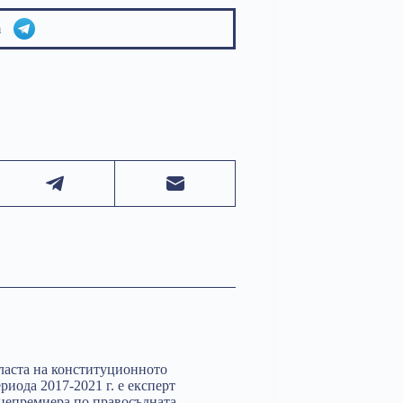
am
ласта на конституционното
иода 2017-2021 г. е експерт
ицепремиера по правосъдната