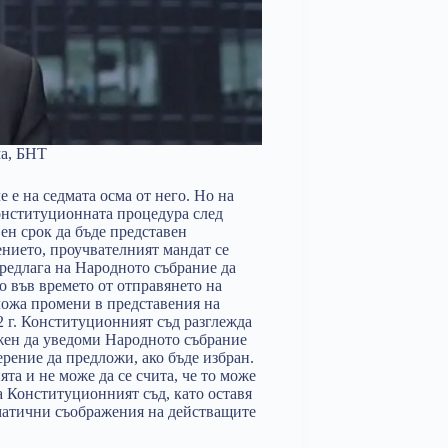
а, БНТ
е е на седмата осма от него. Но на
Конституционната процедура след
ен срок да бъде представен
ението, проучвателният мандат се
предлага на Народното събрание да
 във времето от отправянето на
ложа промени в представения на
2 г. Конституционният съд разглежда
ъжен да уведоми Народното събрание
ерение да предложи, ако бъде избран.
та и не може да се счита, че то може
а Конституционният съд, като оставя
гматични съображения на действащите