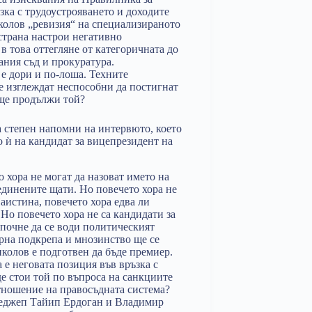
зка с трудоустрояването и доходите
колов „ревизия“ на специализираното
 страна настрои негативно
в това оттегляне от категоричната до
ания съд и прокуратура.
е дори и по-лоша. Техните
е изглеждат неспособни да постигнат
 ще продължи той?
 степен напомни на интервюто, което
о ѝ на кандидат за вицепрезидент на
 хора не могат да назоват името на
единените щати. Но повечето хора не
Наистина, повечето хора едва ли
 Но повечето хора не са кандидати за
почне да се води политическият
арна подкрепа и мнозинство ще се
иколов е подготвен да бъде премиер.
а е неговата позиция във връзка с
е стои той по въпроса на санкциите
тношение на правосъдната система?
 Реджеп Тайип Ердоган и Владимир