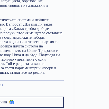
 корупцията, образование,
риватизацията на държавни и
итическата система и нейните
тво. Въпросът „Ще има ли такъв
ъпроса „Какъв трябва да бъде
то получи първия мандат за съставяне
ва след априлските избори,
епата в една политическа партия си
ерозира цялата система на
на желанието на Слави Трифонов и
но шоу. Няма и да бъде. Подходът на
 стабилно управление с ясни
и. Той е рецепта за хаос и
 за трети парламентарни избори в
ата, стават все по-реална.
ия
вини