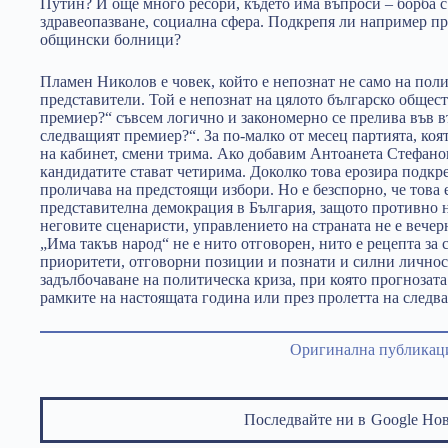
Путин? И още много ресори, където има въпроси – борба с
здравеопазване, социална сфера. Подкрепя ли например п
общински болници?
Пламен Николов е човек, който е непознат не само на пол
представители. Той е непознат на цялото българско общес
премиер?“ съвсем логично и закономерно се прелива във в
следващият премиер?“. За по-малко от месец партията, коя
на кабинет, смени трима. Ако добавим Антоанета Стефано
кандидатите стават четирима. Доколко това ерозира подкр
проличава на предстоящи избори. Но е безспорно, че това 
представителна демокрация в България, защото противно 
неговите сценаристи, управлението на страната не е вечер
„Има такъв народ“ не е нито отговорен, нито е рецепта за
приоритети, отговорни позиции и познати и силни личност
задълбочаване на политическа криза, при която прогнозата
рамките на настоящата година или през пролетта на следващ
Оригинална публикац
Последвайте ни в
Google Но