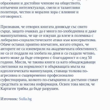
образовани и достойни членове на обществото,
изтънчени интелектуалци, смели и талантливи
политици, честни и морални хора с влияние и
отговорност.
Признавам, че отворих книгата донякъде със свито
сърце, защото очаквах да е много по-злободневна и даже
манипулативна, че ще се изкуши да влезе в полемика с
либерално-социалистическите атаки към консерватизма.
Обаче останах приятно впечатлен, когато открих, че
авторите не са изневерили на академичната обективност,
не са се поддали на злобата на деня и са създали четиво,
което може да бъде отворено с благодарност и след 50
години. Мисля, че такива книги са като обнадеждаващи
светлинки на нормалност в объркващата мъгла на
идеологическата манипулация, ставаща толкова по-
агресивна и същевременно професионално
суфистицирана, колкото по-съвършени и достъпни стават
средствата за масова информация. Освен това мисля, че
Картаген трябва да бъде разрушен.
Източник:
Sulla.bg