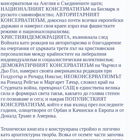
консерватизъм на Англия и Съединените щати;
НАЦИОНАЛНИЯТ КОНСЕРВАТИЗЪМ на Бисмарк и
руското славянофилство; АВТОРИТАРНИЯТ
КОНСЕРВАТИЗЪМ, докоснал почти всички европейски
държави и намерил своя краен израз във фашистките
режими и националсоциализма;
ХРИСТИЯНДЕМОКРАЦИЯТА, възникнала след
Войната като реакция на авторитаризма и благодарение
на очертания от църквата трети път на християнския
персонализъм между крайностите на либералния
индивидуализъм и социалистическия колективизъм;
ДЕМОКРАТИЧНИЯТ КОНСЕРВАТИЗЪМ на Чърчил и
Дьо Гол, намерил своята американска редакция при
Голдуотър и Ричард Никсън; НЕОКОНСЕРВАТИЗМЪТ
на Роналд Рейгън и Маргарет Тачър, сложил край на
Студената война, превърнал САЩ в единствена велика
сила и формирал света такъв, какъвто до голяма степен
го познаваме и сега; и накрая ПОПУЛИСТКИЯТ
КОНСЕРВАТИЗЪМ, който е във възход през последните
години, олицетворен от Орбан и Качински в Европа и от
Доналд Тръмп в Америка.
Технически книгата е конструирана стройно и логично
като архитектурна творба. Всяка от осемте части започва