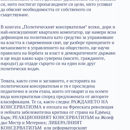
си, нито постигат пропагандните си цели, нито успяват
да обяснят необходимостта от собственото си
съществуване.
В книгата „Политическият консерватизъм“ всеки, дори и
най-неизкушеният квартален коментатор, ще намери ясна
дефиниция на политиката като средство за упражняване
на властта в съвременния свят, ще разбере принципите и
механизмите в управлението на обществото, ще научи
правилата на борбата за власт в демократичните държави
и ще види какво кара суверена (масите, гражданите,
народът) да отдаде сърцето си на един или друг
политически водач.
Темата, както сочи и заглавието, е историята на
политическия консерватизъм и тя е проследена
педантично в осем етапа, които отговарят и на осемте
вида консерватизъм според предложената от авторите
класификация. Те са, както следва: РАЖДАНЕТО НА
КОНСЕРВАТИЗМА в епохата на Френската революция
и нейната забележителна критика от страна на Едмънд
Бърк; РЕАКЦИОННИЯТ КОНСЕРВАТИЗЪМ на Жозеф
дьо Местр и Метерних; ЛИБЕРАЛНИЯТ
КОНСЕРВАТИЗЪМ или реформаторският