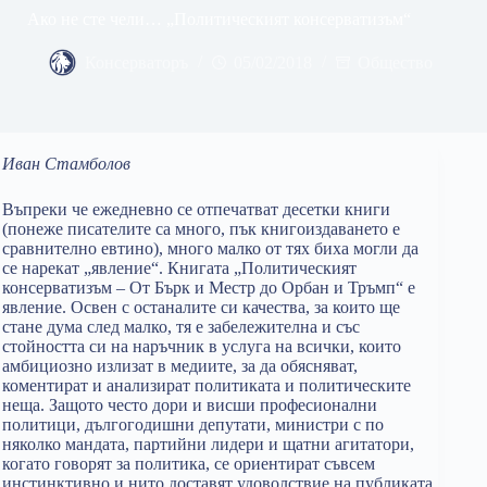
Ако не сте чели… „Политическият консерватизъм“
Консерваторъ
05/02/2018
Общество
Иван Стамболов
Въпреки че ежедневно се отпечатват десетки книги
(понеже писателите са много, пък книгоиздаването е
сравнително евтино), много малко от тях биха могли да
се нарекат „явление“. Книгата „Политическият
консерватизъм – От Бърк и Местр до Орбан и Тръмп“ е
явление. Освен с останалите си качества, за които ще
стане дума след малко, тя е забележителна и със
стойността си на наръчник в услуга на всички, които
амбициозно излизат в медиите, за да обясняват,
коментират и анализират политиката и политическите
неща. Защото често дори и висши професионални
политици, дългогодишни депутати, министри с по
няколко мандата, партийни лидери и щатни агитатори,
когато говорят за политика, се ориентират съвсем
инстинктивно и нито доставят удоволствие на публиката