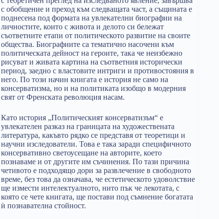
с теоретичен преглед на изследваното явление, завършва
с обобщение и преход към следващата част, а същината е
поднесена под формата на увлекателни биографии на
личностите, които с живота и делото си бележат
съответните етапи от политическото развитие на своите
общества. Биографиите са тематично насочени към
политическата дейност на героите, така че неизбежно
рисуват и живата картина на съответния исторически
период, заедно с властовите интриги и противостояния в
него. По този начин книгата е история не само на
консерватизма, но и на политиката изобщо в модерния
свят от Френската революция насам.
Като история „Политическият консерватизъм“ е
увлекателен разказ на границата на художествената
литература, какъвто рядко се представя от теоретици и
научни изследователи. Това е така заради специфичното
консервативно светоусещане на авторите, което
познаваме и от другите им съчинения. По тази причина
четивото е подходящо дори за развлечение в свободното
време, без това да означава, че естетическото удоволствие
ще измести интелектуалното, нито пък че лекотата, с
която се чете книгата, ще постави под съмнение богатата
ѝ познавателна стойност.