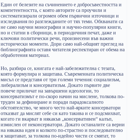
Един от белезите на съчинението е добросъвестността и
компетентността, с която авторите са проучили и
систематизирали огромен обем първични източници и
изследвания по разглежданите от тях теми. Обхванати са
не само научни монографии и научно-популярни книги,
но и статии в сборници, в периодичния печат, даже и
ключови политически речи, произнесени във важни
исторически моменти. Дори само най-общият преглед на
библиографията оставя читателя респектиран от обема на
обработения материал.
Но, разбира се, книгата е най-забележителна с тезата,
която формулира и защитава. Съвременната политическа
мисъл се представя от три големи течения: социализъм,
либерализъм и консерватизъм. Докато първите две
повече приличат на завършени идеологии, то
консерватизмът е по-скоро начин на мислене, толкова по-
труден за дефиниране и поради парадоксалното
обстоятелство, че много често най-ярките консерватори
отказват да мислят себе си като такива и се подсмихват,
когато ги вкарват в някакъв „консервативен“ калъп,
измислен от неконсерватори. Докато останалите са верни
на някаква идея и колкото по-страстно и последователно
я защитават, за толкова по-идейно чисти се смятат, то