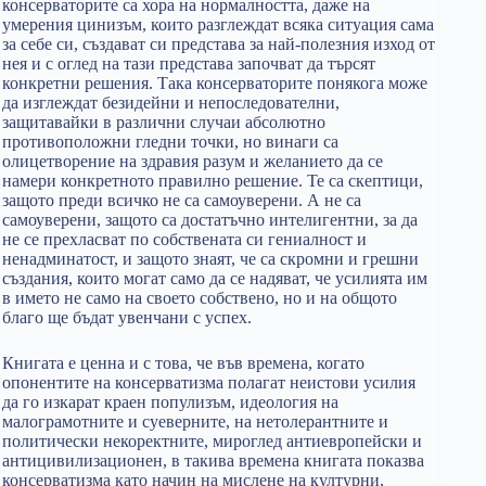
консерваторите са хора на нормалността, даже на
умерения цинизъм, които разглеждат всяка ситуация сама
за себе си, създават си представа за най-полезния изход от
нея и с оглед на тази представа започват да търсят
конкретни решения. Така консерваторите понякога може
да изглеждат безидейни и непоследователни,
защитавайки в различни случаи абсолютно
противоположни гледни точки, но винаги са
олицетворение на здравия разум и желанието да се
намери конкретното правилно решение. Те са скептици,
защото преди всичко не са самоуверени. А не са
самоуверени, защото са достатъчно интелигентни, за да
не се прехласват по собствената си гениалност и
ненадминатост, и защото знаят, че са скромни и грешни
създания, които могат само да се надяват, че усилията им
в името не само на своето собствено, но и на общото
благо ще бъдат увенчани с успех.
Книгата е ценна и с това, че във времена, когато
опонентите на консерватизма полагат неистови усилия
да го изкарат краен популизъм, идеология на
малограмотните и суеверните, на нетолерантните и
политически некоректните, мироглед антиевропейски и
антицивилизационен, в такива времена книгата показва
консерватизма като начин на мислене на културни,