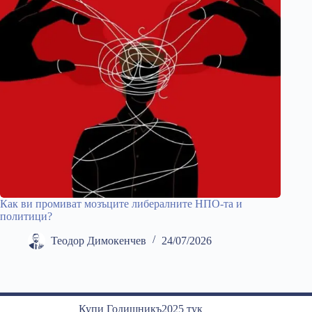
Как ви промиват мозъците либералните НПО-та и
политици?
Теодор Димокенчев
24/07/2026
Купи Годишникъ2025 тук