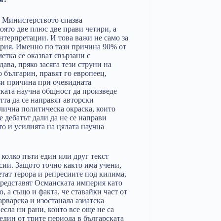
. Министерството спазва
оято две плюс две прави четири, а
интерпретации. И това важи не само за
тория. Именно по тази причина 90% от
етка се оказват свързани с
ава, пряко засяга тези струни на
о българин, правят го европеец,
ази причина при очевидната
ската научна общност да произведе
тта да се направят авторски
злична политическа окраска, които
е дебатът дали да не се направи
о и усилията на цялата научна
 колко пъти един или друг текст
сии. Защото точно както има учени,
етат терора и репресиите под килима,
 представят Османската империя като
 а също и факта, че ставайки част от
арварска и изостанала азиатска
сла ни рани, които все още не са
 един от трите периода в българската