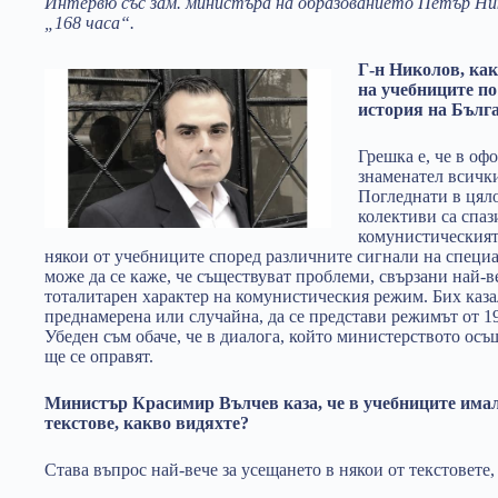
Интервю със зам. министъра на образованието Петър Нико
„168 часа“.
Г-н Николов, как
на учебниците по
история на Бълг
Грешка е, че в оф
знаменател всичк
Погледнати в цяло
колективи са спаз
комунистическият
някои от учебниците според различните сигнали на специ
може да се каже, че съществуват проблеми, свързани най-в
тоталитарен характер на комунистическия режим. Бих казал
преднамерена или случайна, да се представи режимът от 19
Убеден съм обаче, че в диалога, който министерството осъщ
ще се оправят.
Министър Красимир Вълчев каза, че в учебниците има
текстове, какво видяхте?
Става въпрос най-вече за усещането в някои от текстовете,