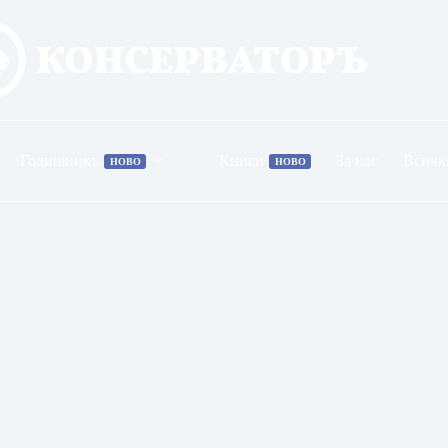
Годишникъ
Книги
За нас
Всичк
НОВО
НОВО