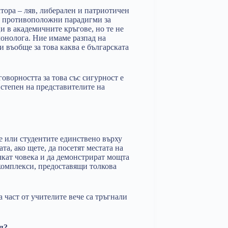
тора – ляв, либерален и патриотичен
о противоположни парадигми за
и в академичните кръгове, но те не
монолога. Ние имаме разпад на
и въобще за това каква е българската
оворността за това със сигурност е
 степен на представителите на
е или студентите единствено върху
та, ако щете, да посетят местата на
чкат човека и да демонстрират мощта
 комплекси, предоставящи толкова
а част от учителите вече са тръгнали
я?