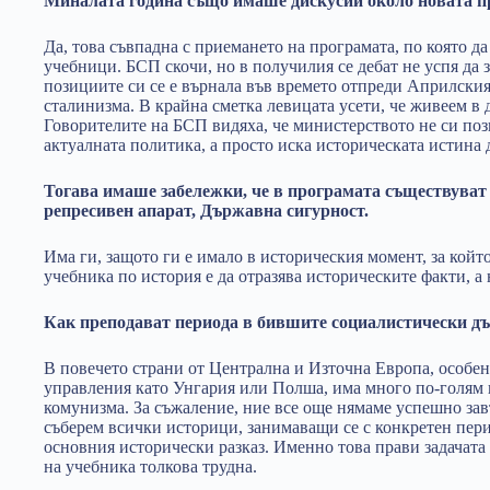
Миналата година също имаше дискусии около новата п
Да, това съвпадна с приемането на програмата, по която д
учебници. БСП скочи, но в получилия се дебат не успя да з
позициите си се е върнала във времето отпреди Априлския
сталинизма. В крайна сметка левицата усети, че живеем в д
Говорителите на БСП видяха, че министерството не си поз
актуалната политика, а просто иска историческата истина 
Тогава имаше забележки, че в програмата съществуват 
репресивен апарат, Държавна сигурност.
Има ги, защото ги е имало в историческия момент, за койт
учебника по история е да отразява историческите факти, а 
Как преподават периода в бившите социалистически д
В повечето страни от Централна и Източна Европа, особен
управления като Унгария или Полша, има много по-голям 
комунизма. За съжаление, ние все още нямаме успешно за
съберем всички историци, занимаващи се с конкретен перио
основния исторически разказ. Именно това прави задачат
на учебника толкова трудна.