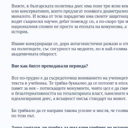
Вижте, в българската политика днес има поне три ясни век
или консервативен, които предлагат понякога диаметралн
миналото. И всяка от тези парадигми има своите защитниц
водят същински научен дебат помежду си, а по-скоро три 
националния спомен не просто за епохата на комунизма, а 
история.
Имаме конкуриращи се, дори антагонистични разкази и отг
на политиците, със сигурност на медиите, но в най-голяма
академичната общност.
Вие как бихте преподавали периода?
Все по-трудно е да съсредоточиш вниманието на ученицит
текста в учебника. Те трябва буквално да се потопят в епоха
памет за нея – потискащите монументи, чиято цел е да сма
и безалтернативността на тоталитарната власт, панелните
идеализирания днес, а всъщност нисък стандарт на живот.
Би трябвало да се направи такова усилие и мисля, че голям
по този път.
Защо смятате, че трябва да има един учебник по истори