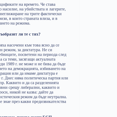
ецификите на времето. Че става
 насилие, на убийствата и лагерите,
а неглижиране на трите фактически
зи, в които страната влиза, и в
ането на режима.
ъобразят ли те с тях?
ха насочени към това ясно да се
н режим, за диктатура. Не си
ебниците, посветени на периода след
а са теми, засягащи актуалната
ди 1989 г. не може и не бива да бъде
ето на демокрацията, избиването на
рация или да имаме диктатура е
 г. Днес няма политическа партия или
 пр. Каквито и да са разделенията
ивни срещу либерални, каквито и
оси, никой не казва: дайте да
истическия режим да бъде неутрална.
е знае през какви предизвикателства