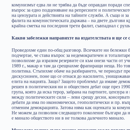
комунизмът едва ли не трябва да бъде оправдан поради сп
въпрос за едно подценяване на репресиите и политическото
на цензурата и действията на тайните служби. А също и з
фалита на комунистическата държава – на двете дългови кри
крайна сметка на последния трети фалит, съвпаднал с рухв
Какви забележки направихте на издателствата и ще се с
Проведохме един по-общ разговор. Всичките ни бележки бя
подчертае, че става въпрос за недемократичен и тоталитаре
позволихме да изразим резервите си към онези части от уч
1989 г., макар и там да срещнахме фрапиращи неща. Но тов
политика. Стъпихме обаче на разбирането, че периодът пре
дискусионен, поне що се отнася до насилието, унищожаван
елита на нацията. Защо? Защото проблемът да имаме демок
решен в политическия ни и обществен дебат още през 1990
група, която да иска терор, забрана на партиите, цензура и
между политическите сили – леви срещу десни, консерват
дебати да има по икономически, геополитически и пр. въпр
отменим демокрацията. Затова няма как оценката за комун
Не можем да позволим следващото поколение българи да н
е минало обществото ни в не толкова далечното минало.