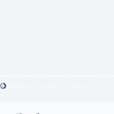
унизма да се замете под килима, нито Османската империя да е 
Консерваторъ
28/06/2019
Общество