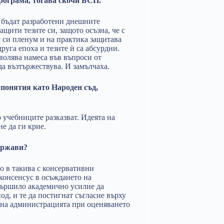
рограма, тогава скочи БСП.
а бъдат разработени днешните
ащити тезите си, защото осъзна, че с
 си пленум и на практика защитава
руга епоха и тезите ѝ са абсурдни.
волява намеса във въпроси от
да възтържествува. И замълчаха.
понятия като Народен съд,
о учебниците разказват. Идеята на
не да ги крие.
ържави?
о в такива с консервативни
консенсус в осъждането на
вършило академично усилие да
д, и те да постигнат съгласие върху
а на администрацията при оценяването