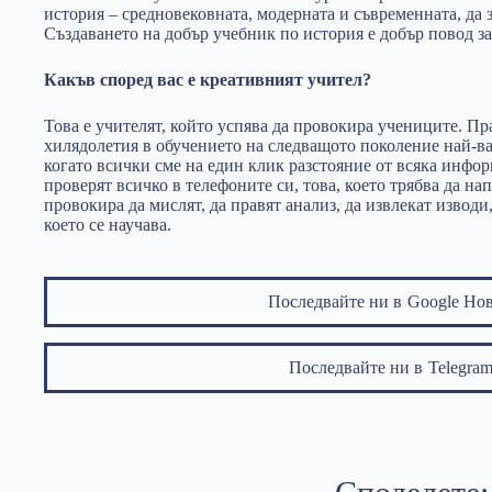
история – средновековната, модерната и съвременната, да 
Създаването на добър учебник по история е добър повод за
Какъв според вас е креативният учител?
Това е учителят, който успява да провокира учениците. П
хилядолетия в обучението на следващото поколение най-ва
когато всички сме на един клик разстояние от всяка информ
проверят всичко в телефоните си, това, което трябва да нап
провокира да мислят, да правят анализ, да извлекат изводи
което се научава.
Последвайте ни в
Google Но
Последвайте ни в
Telegr