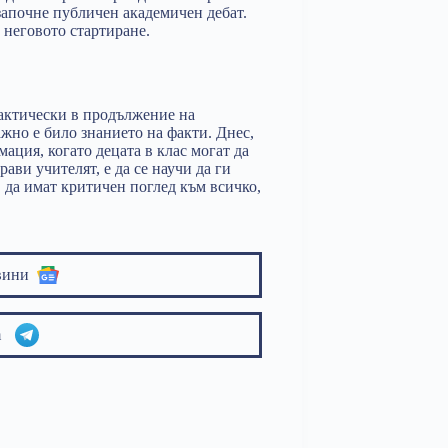
започне публичен академичен дебат.
 неговото стартиране.
рактически в продължение на
жно е било знанието на факти. Днес,
ация, когато децата в клас могат да
рави учителят, е да се научи да ги
, да имат критичен поглед към всичко,
вини
am