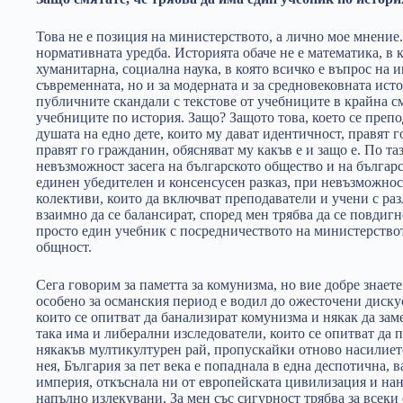
Това не е позиция на министерството, а лично мое мнение
нормативната уредба. Историята обаче не е математика, в к
хуманитарна, социална наука, в която всичко е въпрос на 
съвременната, но и за модерната и за средновековната ис
публичните скандали с текстове от учебниците в крайна см
учебниците по история. Защо? Защото това, което се препод
душата на едно дете, които му дават идентичност, правят г
правят го гражданин, обясняват му какъв е и защо е. По т
невъзможност засега на българското общество и на българ
единен убедителен и консенсусен разказ, при невъзможнос
колективи, които да включват преподаватели и учени с ра
взаимно да се балансират, според мен трябва да се повдигн
просто един учебник с посредничеството на министерствот
общност.
Сега говорим за паметта за комунизма, но вие добре знаете
особено за османския период е водил до ожесточени диску
които се опитват да банализират комунизма и някак да зам
така има и либерални изследователи, които се опитват да
някакъв мултикултурен рай, пропускайки отново насилието,
нея, България за пет века е попаднала в една деспотична, в
империя, откъснала ни от европейската цивилизация и нане
напълно излекувани. За мен със сигурност трябва за всеки