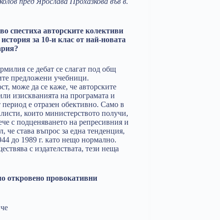
лов пред Ярослава Прохазкова във в.
во спестиха авторските колективи
 история за 10-и клас от най-новата
ария?
ормилия се дебат се слагат под общ
ите предложени учебници.
ст, може да се каже, че авторските
или изискванията на програмата и
 период е отразен обективно. Само в
алисти, които министерството получи,
ече с подценяването на репресивния и
, че става въпрос за една тенденция,
44 до 1989 г. като нещо нормално.
ествява с издателствата, тези неща
ло откровено провокативни
 че