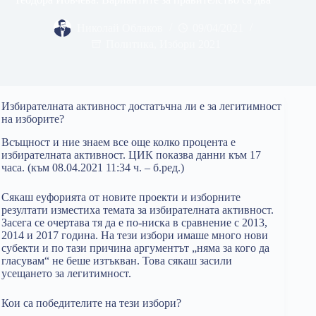
Николай Облаков
09/04/2021
Политика
,
Избори 2021
Избирателната активност достатъчна ли е за легитимност
на изборите?
Всъщност и ние знаем все още колко процента е
избирателната активност. ЦИК показва данни към 17
часа. (към 08.04.2021 11:34 ч. – б.ред.)
Сякаш еуфорията от новите проекти и изборните
резултати изместиха темата за избирателната активност.
Засега се очертава тя да е по-ниска в сравнение с 2013,
2014 и 2017 година. На тези избори имаше много нови
субекти и по тази причина аргументът „няма за кого да
гласувам“ не беше изтъкван. Това сякаш засили
усещането за легитимност.
Кои са победителите на тези избори?