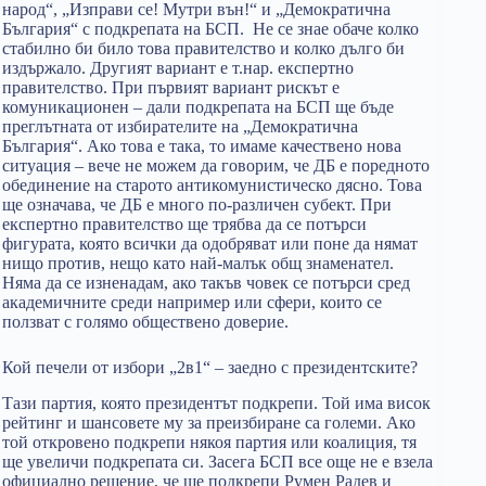
народ“, „Изправи се! Мутри вън!“ и „Демократична
България“ с подкрепата на БСП. Не се знае обаче колко
стабилно би било това правителство и колко дълго би
издържало. Другият вариант е т.нар. експертно
правителство. При първият вариант рискът е
комуникационен – дали подкрепата на БСП ще бъде
преглътната от избирателите на „Демократична
България“. Ако това е така, то имаме качествено нова
ситуация – вече не можем да говорим, че ДБ е поредното
обединение на старото антикомунистическо дясно. Това
ще означава, че ДБ е много по-различен субект. При
експертно правителство ще трябва да се потърси
фигурата, която всички да одобряват или поне да нямат
нищо против, нещо като най-малък общ знаменател.
Няма да се изненадам, ако такъв човек се потърси сред
академичните среди например или сфери, които се
ползват с голямо обществено доверие.
Кой печели от избори „2в1“ – заедно с президентските?
Тази партия, която президентът подкрепи. Той има висок
рейтинг и шансовете му за преизбиране са големи. Ако
той откровено подкрепи някоя партия или коалиция, тя
ще увеличи подкрепата си. Засега БСП все още не е взела
официално решение, че ще подкрепи Румен Радев и