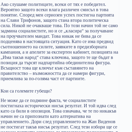
Ако слушаме политиците, всеки от тях е победител.
Вероятно защото всеки влага различен смисъл в това
понятие. Според мен сериозен успех постигна партията
на Слави Трифонов, защото стана втора политическа
сила. Никой не очакваше това. По този начин той не само
задмина социалистите, но и се „класира“ за получаване
на проучвателен мандат. Това никак не бива да се
подценява в настоящата ситуация. Като се има предвид
съотношението на силите, заявките в предизборната
кампания, а и апелите за експертен кабинет, позицията на
„Има такъв народ“ става ключова, защото те ще бъдат в
позиция да търсят надпартийна обединителна фигура.
Всъщност това ще ключът към съставянето на
правителство – възможността да се намери фигури,
приемлива за по-голяма част от партиите.
Кои са големите губещи?
Не може да се подмине факта, че социалистите
постигнаха исторически нисък резултат. И той идва след
като са били в опозиция. Това означава, че те по никакъв
начин не са припознати като алтернатива на
управлението. Дори след управлението на Жан Виденов
не постигат такъв нисък резултат. След тези избори ще се