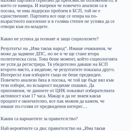
наложи партията сериозно да преосмисли положението, в
което се намира. И въпреки че повечето анализи са в
посока, че има лидерски проблем в БСП, той не е
единственият. Партията все още се опира на по-
възрастното население и в голяма степен не успява да се
отвори към по-младите.
Какво не успяха да познаят и защо социолозите?
Резултатът на „Има такъв народ“. Имаше очаквания, че
може да задмине ДПС, но не и че ще стане втора
политическа сила. Това беше момент, който социологията
не успя да регистрира. Тя убедително даваше на БСП
второто място, а видяхме, че резултатите показаха друго.
Интересът към изборите също не беше предвиден.
Повечето анализи бяха в посока, че той ще бъде вял към
тези избори, но всъщност видяхме опашки. Да
припомним, че данните от ЦИК показват избирателната
активност към 17 часа. Макар и да не знаем какъв
процент е окончателно, все пак можем да кажем, че
имаше по-голям от предвидения интерес…
Какви са вариантите за правителство?
Най-вероятните са два: правителство на „Има такъв