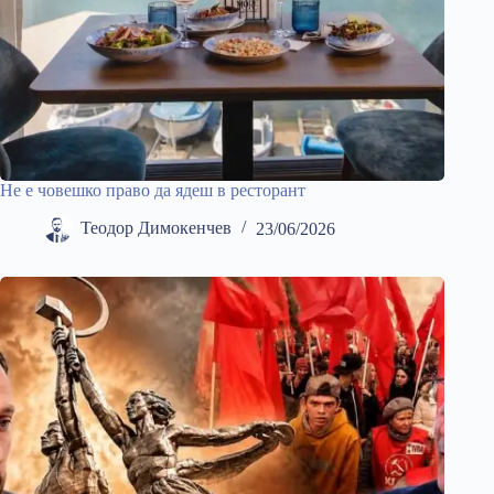
Не е човешко право да ядеш в ресторант
Теодор Димокенчев
23/06/2026