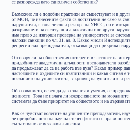
се разпорежда като едноличен собственик?
Възможно ли е подобни практики да съществуват и в друг
от МОН, че изнесените факти са достатъчни не само за са
нарушители, в това число и ректора на УНСС, но и извърш
разкриването на евентуални аналогични или други нару
има право да извърши проверка на университета за систе
наложи санкции по чл. 31, ал. 8. Какво мисли Инспекцията
репресии над преподаватели, отказващи да прикриват нар
Отговаря ли на обществения интерес и в частност на интер
придобилите академични длъжности преподаватели разоб
да продължават да са на работа във вуза? Какъв пример да
настоящите и бъдещите си възпитаници и какъв сигнал е т
посланието на университета, закрилящ нарушителите и ре
Образованието, освен да дава знания и умения, се предпола
ценности. Това не налага ли изкореняването на моралните 
системата да бъде приоритет на обществото и на държават
Как се чувстват колегите на уличените преподаватели, нау
че придобиването на научна степен (когато се прави почте
съпътствано от всякакви лишения…