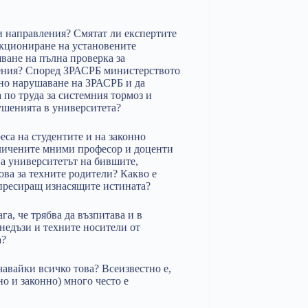
и направления? Смятат ли експертите
нкциониране на установените
ване на пълна проверка за
шения? Според ЗРАСРБ министерството
мно нарушаване на ЗРАСРБ и да
 по труда за системния тормоз и
ушенията в университета?
еса на студентите и на законно
личените мними професор и доценти
ва университетът на бившите,
ова за техните родители? Какво е
пресиращ изнасящите истината?
га, че трябва да възпитава и в
недъзи и техните носители от
а?
чавайки всичко това? Всеизвестно е,
но и законно) много често е