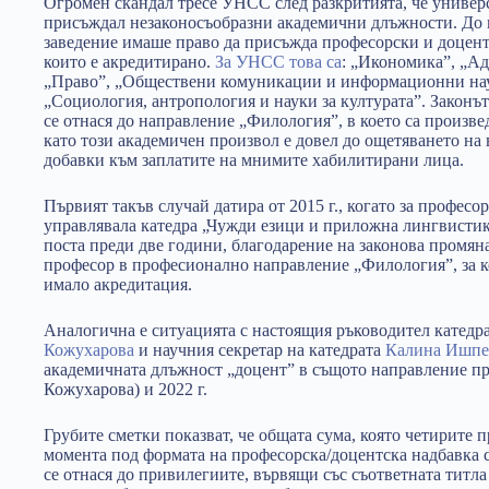
Огромен скандал тресе УНСС след разкритията, че универ
присъждал незаконосъобразни академични длъжности. До м
заведение имаше право да присъжда професорски и доцентс
които е акредитирано.
За УНСС това са
: „Икономика”, „А
„Право”, „Обществени комуникации и информационни нау
„Социология, антропология и науки за културата”. Законъ
се отнася до направление „Филология”, в което са произв
като този академичен произвол е довел до ощетяването на 
добавки към заплатите на мнимите хабилитирани лица.
Първият такъв случай датира от 2015 г., когато за профес
управлявала катедра „Чужди езици и приложна лингвистик
поста преди две години, благодарение на законова промян
професор в професионално направление „Филология”, за 
имало акредитация.
Аналогична е ситуацията с настоящия ръководител катедр
Кожухарова
и научния секретар на катедрата
Калина Ишпе
академичната длъжност „доцент” в същото направление пре
Кожухарова) и 2022 г.
Грубите сметки показват, че общата сума, която четирите 
момента под формата на професорска/доцентска надбавка 
се отнася до привилегиите, вървящи със съответната титла 