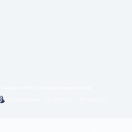
Скандал в УНСС с незаконни научни титли
Татяна Иванова
24/04/2023
Общество