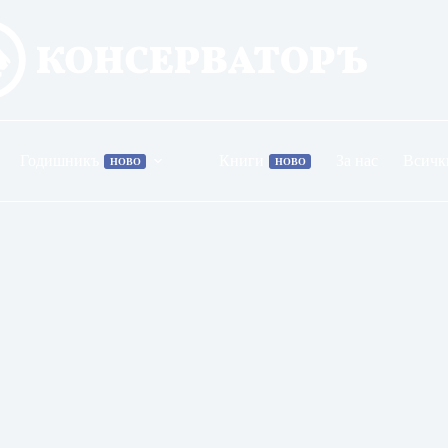
Годишникъ
Книги
За нас
Всичк
НОВО
НОВО