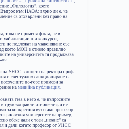
пециалност – „Приложна лингвистика“
,
ление „Филология”, което
 Въпрос към НАОА: вярно ли е, че
вление са отхвърлени без право на
, това не променя факта, че в
ни хабилитационни конкурси,
ти не подлежат на узаконяване със
оред което МОН е отнело правилно
мките на университета тя продължава
кава.
о на УНСС в лицето на ректора проф.
зия и евентуално санкциониране на
. посочените по-горе примери за
арение на
медийна публикация
.
овната теза в него е, че въпросните
и в трудовоправни отношения, а не
мо за конкретния вуз и ако професор
отърновския университет например,
сно обаче дали с този „нюанс“ са
рия и дали когато професор от УНСС