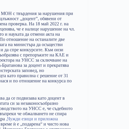
и МОН с твърдения за нарушения при
 длъжност „доцент”, обявени от
на проверка. На 18 май 2022 г. на
ценява, че е налице нарушение на чл.
то и науката да отмени акта на
 По отношение на останалите две
лага на министъра да осъществи
Б и да спре конкурсите. Към онзи
съобразява с препоръките на КАЕ и
 ректора на УНСС за сключване на
-Братанова за доцент и прекратява
стерската заповед, но
та като правилна с решение от 31
нася и по отношение на конкурса по
 да се подвизава като доцент в
тата си за незаконосъобразно
оводството на УНСС е, че съдебното
 въпреки че обжалването не спира
дра
„Чужди езици и приложна
о време ѝ е „подарена“ и чисто нова