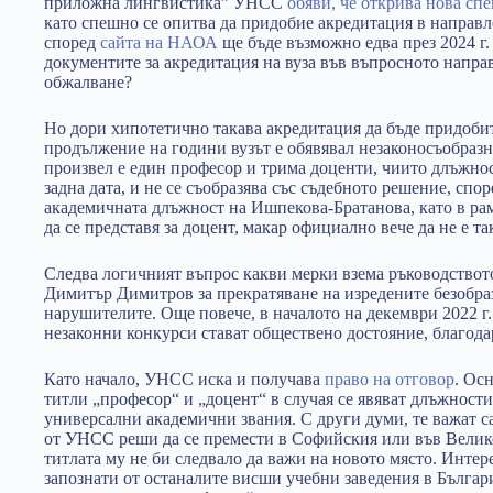
приложна лингвистика” УНСС
обяви, че открива нова с
като спешно се опитва да придобие акредитация в направ
според
сайта на НАОА
ще бъде възможно едва през 2024 г.
документите за акредитация на вуза във въпросното напра
обжалване?
Но дори хипотетично такава акредитация да бъде придобита
продължение на години вузът е обявявал незаконосъобраз
произвел е един професор и трима доценти, чиито длъжнос
задна дата, и не се съобразява със съдебното решение, сп
академичната длъжност на Ишпекова-Братанова, като в ра
да се представя за доцент, макар официално вече да не е та
Следва логичният въпрос какви мерки взема ръководствот
Димитър Димитров за прекратяване на изредените безобра
нарушителите. Още повече, в началото на декември 2022 г
незаконни конкурси стават обществено достояние, благод
Като начало, УНСС иска и получава
право на отговор
. Осн
титли „професор“ и „доцент“ в случая се явяват длъжност
универсални академични звания. С други думи, те важат са
от УНСС реши да се премести в Софийския или във Велик
титлата му не би следвало да важи на новото място. Интере
запознати от останалите висши учебни заведения в Бълга