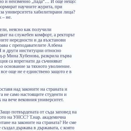
ично и неизменно „пада“… И още нещо:
сформират научните журита, при
 за университета хабилитирани лица?
 – не.
ели, неясно как получили
дват на служебен комфорт, а ректорът
ените нередности и да възстанови
права с преподавателите Албена
Н и други институции относно
а д-р Мина Хубенова, разкрила първа
ция са впрегнати да съчиняват
во основание за тяхното уволнение.
все още не е единствено защото е в
ставя над законите на страната и
га не само настоящите студенти и
 на вече вековния университет.
Защо потвърдената от съда заповед на
вото на УНСС? Т.нар. академична
тане на законите на страната? Не сме
 създал държава в държавата, с която