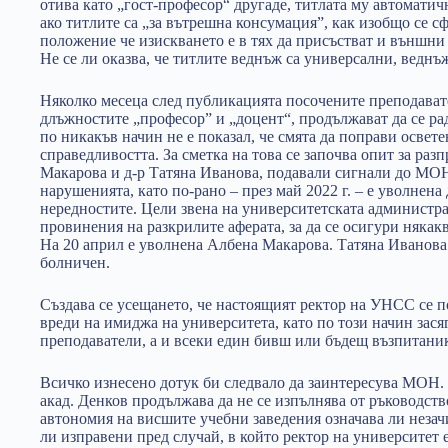
отива като „гост-професор“ другаде, титлата му автомат
ако титлите са „за вътрешна консумация”, как изобщо се 
положение че изискването е в тях да присъстват и външни
Не се ли оказва, че титлите веднъж са универсални, веднъж
Няколко месеца след публикацията посочените преподават
длъжностите „професор” и „доцент“, продължават да се ра
по никакъв начин не е показал, че смята да поправи освет
справедливостта. За сметка на това се започва опит за раз
Макарова и д-р Татяна Иванова, подавали сигнали до МО
нарушенията, като по-рано – през май 2022 г. – е уволнен
нередностите. Цели звена на университетската администра
провинения на разкрилите аферата, за да се осигури някак
На 20 април е уволнена Албена Макарова. Татяна Иванова 
болничен.
Създава се усещането, че настоящият ректор на УНСС се по
вреди на имиджа на университета, като по този начин зася
преподаватели, а и всеки един бивш или бъдещ възпитаник
Всичко изнесено дотук би следвало да заинтересува МОН. 
акад. Денков продължава да не се изпълнява от ръководст
автономия на висшите учебни заведения означава ли незачи
ли изправени пред случай, в който ректор на университет е