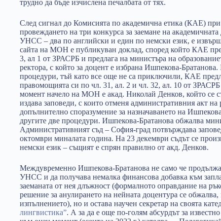
трудно да бъде изчислена печалбата от тях.
След сигнал до Комисията по академична етика (КАЕ) пр
провеждането на три конкурса за заемане на академичната
УНСС – два по английски и един по немски език, е извърше
сайта на МОН е публикуван доклад, според който КАЕ пре
3, ал 1 от ЗРАСРБ и предлага на министъра на образование
ректора, с който за доцент е избрана Ишпекова-Братанова.
процедури, тъй като все още не са приключили, КАЕ пред
правомощията си по чл. 31, ал. 2 и чл. 32, ал. 10 от ЗРАСР
момент начело на МОН е акад. Николай Денков, който се 
издава заповеди, с които отменя административния акт на
допълнително споразумение за назначаването на Ишпекова
другите две процедури. Ишпекова-Братанова обжалва мини
Административният съд – София-град потвърждава заповед
октомври миналата година. На 23 декември съдът се произ
немски език – същият е спрян правилно от акд. Денков.
Междувременно Ишпекова-Братанова не само че продължава
УНСС и да получава немалка финансова добавка към запла
заеманата от нея длъжност (формалното оправдание на рък
решение за анулирането на нейната доцентура се обжалва,
изпълнението), но и остава научен секретар на своята кате
лингвистика”
. А за да е още по-голям абсурдът за известн