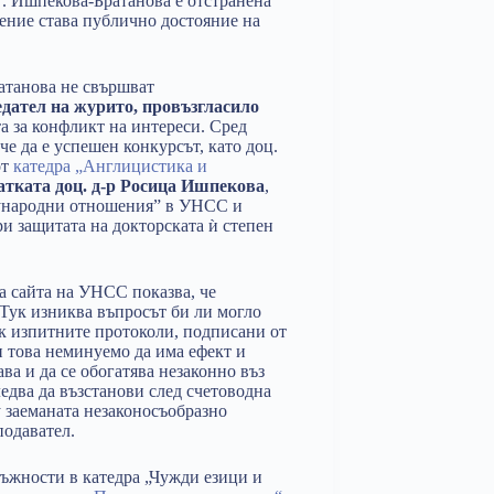
а“. Ишпекова-Братанова е отстранена
ешение става публично достояние на
атанова не свършват
едател на журито, провъзгласило
та за конфликт на интереси. Сред
че да е успешен конкурсът, като доц.
от
катедра „Англицистика и
атката доц. д-р Росица Ишпекова
,
дународни отношения” в УНСС и
ри защитата на докторската ѝ степен
а сайта на УНСС показва, че
Тук изниква въпросът би ли могло
ск изпитните протоколи, подписани от
и това неминуемо да има ефект и
а и да се обогатява незаконно въз
едва да възстанови след счетоводна
 заеманата незаконосъобразно
подавател.
лъжности в катедра „Чужди езици и