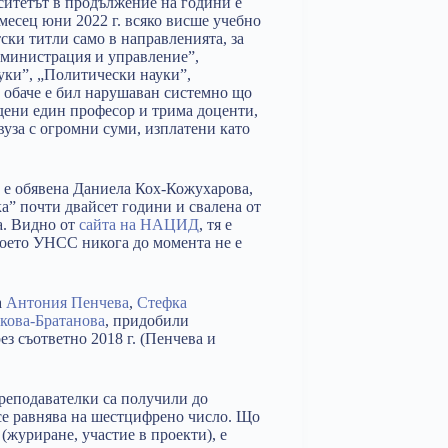
ситетът в продължение на години е
есец юни 2022 г. всяко висше учебно
ки титли само в направленията, за
дминистрация и управление”,
ки”, „Политически науки”,
т обаче е бил нарушаван системно що
едени един професор и трима доценти,
вуза с огромни суми, изплатени като
ор е обявена Даниела Кох-Кожухарова,
а” почти двайсет години и свалена от
а. Видно от
сайта на НАЦИД
, тя е
което УНСС никога до момента не е
а
Антония Пенчева
,
Стефка
кова-Братанова
, придобили
з съответно 2018 г. (Пенчева и
преподавателки са получили до
се равнява на шестцифрено число. Що
(журиране, участие в проекти), е