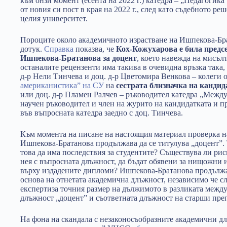
към онзи момент (есента на 2022 г.) катедра – „Педагогик
от новия си пост в края на 2022 г., след като съдебното р
целия университет.
Пороците около академичното израстване на Ишпекова-Бр
дотук.
Справка
показва, че
Кох-Кожухарова е била предс
Ишпекова-Братанова за доцент
, което навежда на мисъл
останалите рецензенти има такива в очевидна връзка така, 
д-р Нели Тинчева и доц. д-р Цветомира Венкова – колеги 
американистика” на СУ
на
сестрата близначка на кандид
или доц. д-р Пламен Ралчев – ръководител катедра „Меж
научен ръководител и член на журито на кандидатката и п
във въпросната катедра заедно с доц. Тинчева.
Към момента на писане на настоящия материал проверка н
Ишпекова-Братанова продължава да се титулува „доцент”. 
това да има последствия за студентите? Съществува ли ри
нея с въпросната длъжност, да бъдат обявени за нищожни 
върху издадените дипломи? Ишпекова-Братанова продължав
основа на отнетата академична длъжност, независимо че сл
експертиза точния размер на дължимото в разликата между
длъжност „доцент” и съответната длъжност на старши пре
На фона на скандала с незаконосъобразните академични д