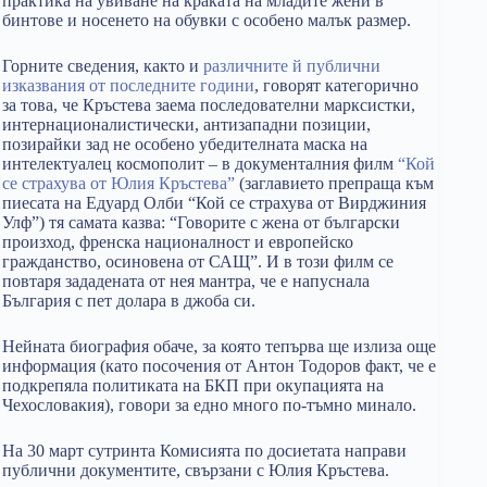
практика на увиване на краката на младите жени в
бинтове и носенето на обувки с особено малък размер.
Горните сведения, както и
различните й публични
изказвания от последните години
, говорят категорично
за това, че Кръстева заема последователни марксистки,
интернационалистически, антизападни позиции,
позирайки зад не особено убедителната маска на
интелектуалец космополит – в документалния филм
“Кой
се страхува от Юлия Кръстева”
(заглавието препраща към
пиесата на Едуард Олби “Кой се страхува от Вирджиния
Улф”) тя самата казва: “Говорите с жена от български
произход, френска националност и европейско
гражданство, осиновена от САЩ”. И в този филм се
повтаря зададената от нея мантра, че е напуснала
България с пет долара в джоба си.
Нейната биография обаче, за която тепърва ще излиза още
информация (като посочения от Антон Тодоров факт, че е
подкрепяла политиката на БКП при окупацията на
Чехословакия), говори за едно много по-тъмно минало.
На 30 март сутринта Комисията по досиетата направи
публични документите, свързани с Юлия Кръстева.