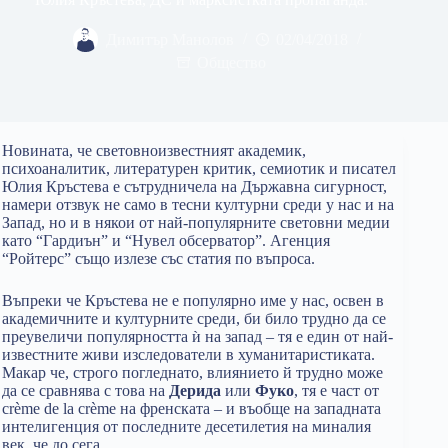
Димитър Манолов
02/04/2018
Общество
Новината, че световноизвестният академик,
психоаналитик, литературен критик, семиотик и писател
Юлия Кръстева е сътрудничела на Държавна сигурност,
намери отзвук не само в тесни културни среди у нас и на
Запад, но и в някои от най-популярните световни медии
като “Гардиън” и “Нувел обсерватор”. Агенция
“Ройтерс” също излезе със статия по въпроса.
Въпреки че Кръстева не е популярно име у нас, освен в
академичните и културните среди, би било трудно да се
преувеличи популярността ѝ на запад – тя е един от най-
известните живи изследователи в хуманитаристиката.
Макар че, строго погледнато, влиянието й трудно може
да се сравнява с това на
Дерида
или
Фуко
, тя е част от
crème de la crème на френската – и въобще на западната
интелигенция от последните десетилетия на миналия
век, че до сега.