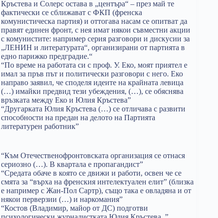
Кръстева и Солерс остава в „центъра“ – през май те
фактически се сближават с ФКП (френска
комунистическа партия) и оттогава насам се опитват да
правят единен фронт, с нея имат някои съвместни акции
с комунистите: например серия разговори и дискусии за
„ЛЕНИН и литературата“, организирани от партията в
едно парижко предградие.“
“По време на работата си с проф. У. Еко, моят приятел е
имал за пръв път и политически разговори с него. Еко
направо заявил, че споделя идеите на крайната левица
(…) имайки предвид тези убеждения, (…), се обяснява
връзката между Еко и Юлия Кръстева”
“Другарката Юлия Кръстева (…) се отличава с развити
способности на предан на делото на Партията
литературен работник”
“Към Отечественофронтовската организация се отнася
сериозно (…). В квартала е пропагандист”
“Средата обаче в която се движи и работи, освен че се
смята за “върха на френския интелектуален елит” (близка
е например с Жан-Пол Сартр), също така е овладяна и от
някои перверзии (…) и наркомания”
“Костов (Владимир, майор от ДС) подготви
психологически журналистката Юлия Кръстева..”