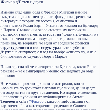
Жискар д’Естен
и други.
Именно след един обяд с Франсоа Митеран намира
смъртта си една от централните фигури на френската
литературна теория, философия, семиотика и
лингвистика Ролан Барт – блъснат от камион на булевард
в Париж. Създавайки около смъртта му история за
български тайни агенти, авторът на “Седмата функция на
езика” печели голяма популярност с романа, но сам
признава, че теорията, че един от водещите френски
структуралисти
и
постструктуралисти
е убит от
Държавна сигурност, е плод на въображението му, и че е
бил повлиян от случая с Георги Марков.
По-интересна обаче е историята за Кръстева, която Бине
разказва – че е емигрирала именно със задачата да бъде
шпионин.
Не е малко вероятно архивните материали, които
Комисията по досиетата направи публични, да ни дадат
отговор на тези и други съмнения. Но първите сведения,
направени публични от публикацията на
Антон
Тодоров
в сайта
“Фактор”
, както и информацията от
картончето ѝ, са категорични – родената в Сливен