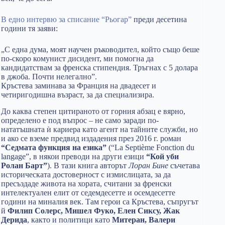
В едно интервю за списание “Рьогар”
преди десетина
години тя заяви:
„С една дума, моят научен ръководител, който също беше
по-скоро комунист дисидент, ми помогна да
кандидатствам за френска стипендия. Тръгнах с 5 долара
в джоба. Почти нелегално”.
Кръстева заминава за Франция на двадесет и
четиригодишна възраст, за да специализира.
До каква степен цитираното от горния абзац е вярно,
определено е под въпрос – не само заради по-
нататъшната ѝ кариера като агент на тайните служби, но
и ако се вземе предвид издадения през 2016 г. роман
“Седмата функция на езика”
(“La Septième Fonction du
langage”, в някои преводи на други езици
“Кой уби
Ролан Барт”
). В тази книга авторът
Лоран Бине
съчетава
историческата достоверност с измислицата, за да
пресъздаде живота на хората, считани за френски
интелектуален елит от седемдесетте и осемдесетте
години на миналия век. Там герои са Кръстева, съпругът
й
Филип Солерс, Мишел Фуко, Елен Сиксу, Жак
Дерида
, както и политици като
Митеран, Валери