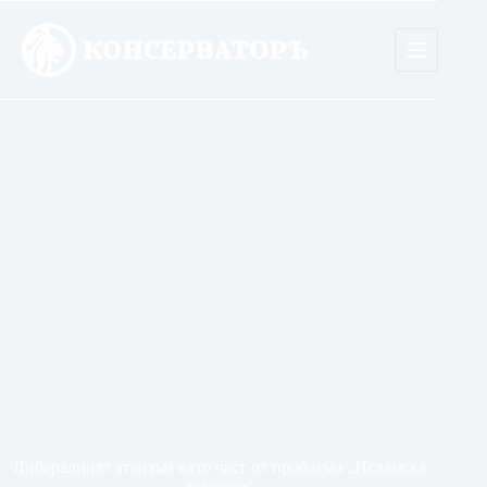
Skip
to
content
Либералният атеизъм като част от проблема „Ислямска
държава“