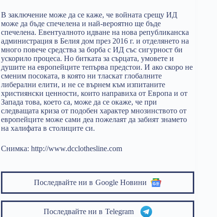
В заключение може да се каже, че войната срещу ИД
може да бъде спечелена и най-вероятно ще бъде
спечелена. Евентуалното идване на нова републиканска
администрация в Белия дом през 2016 г. и отделянето на
много повече средства за борба с ИД със сигурност би
ускорило процеса. Но битката за сърцата, умовете и
душите на европейците тепърва предстои. И ако скоро не
сменим посоката, в която ни тласкат глобалните
либерални елити, и не се върнем към изпитаните
християнски ценности, които направиха от Европа и от
Запада това, което са, може да се окаже, че при
следващата криза от подобен характер мнозинството от
европейците може сами деа пожелаят да забият знамето
на халифата в столиците си.
Снимка: http://www.dcclothesline.com
Последвайте ни в
Google Новини
Последвайте ни в
Telegram