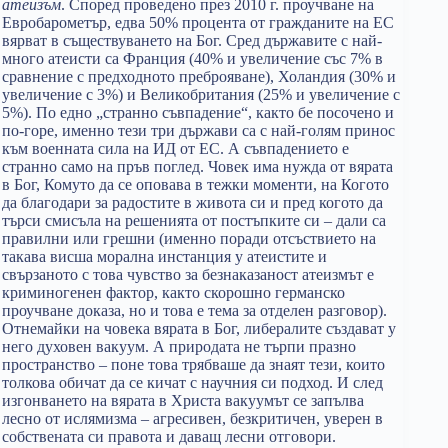
атеизъм
. Според проведено през 2010 г. проучване на
Евробарометър, едва 50% процента от гражданите на ЕС
вярват в съществуването на Бог. Сред държавите с най-
много атеисти са Франция (40% и увеличение със 7% в
сравнение с предходното преброяване), Холандия (30% и
увеличение с 3%) и Великобритания (25% и увеличение с
5%). По едно „странно съвпадение“, както бе посочено и
по-горе, именно тези три държави са с най-голям принос
към военната сила на ИД от ЕС. А съвпадението е
странно само на пръв поглед. Човек има нужда от вярата
в Бог, Комуто да се оповава в тежки моменти, на Когото
да благодари за радостите в живота си и пред когото да
търси смисъла на решенията от постъпките си – дали са
правилни или грешни (именно поради отсъствието на
такава висша морална инстанция у атеистите и
свързаното с това чувство за безнаказаност атеизмът е
криминогенен фактор, както скорошно германско
проучване доказа, но и това е тема за отделен разговор).
Отнемайки на човека вярата в Бог, либералите създават у
него духовен вакуум. А природата не търпи празно
пространство – поне това трябваше да знаят тези, които
толкова обичат да се кичат с научния си подход. И след
изгонването на вярата в Христа вакуумът се запълва
лесно от ислямизма – агресивен, безкритичен, уверен в
собствената си правота и даващ лесни отговори.