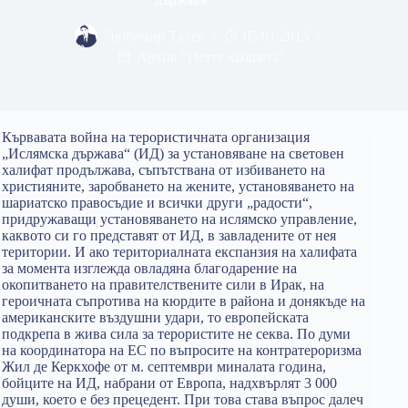
Любомир Талев
05/01/2015
Архив "Петте кьошета"
Кървавата война на терористичната организация
„Ислямска държава“ (ИД) за установяване на световен
халифат продължава, съпътствaна от избиването на
християните, заробването на жените, установяването на
шариатско правосъдие и всички други „радости“,
придружаващи установяването на ислямско управление,
каквото си го представят от ИД, в завладените от нея
територии. И ако териториалната експанзия на халифата
за момента изглежда овладяна благодарение на
окопитването на правителствените сили в Ирак, на
героичната съпротива на кюрдите в района и донякъде на
американските въздушни удари, то европейската
подкрепа в жива сила за терористите не секва. По думи
на координатора на ЕС по въпросите на контратероризма
Жил де Керкхофе от м. септември миналата година,
бойците на ИД, набрани от Европа, надхвърлят 3 000
души, което е без прецедент. При това става въпрос далеч