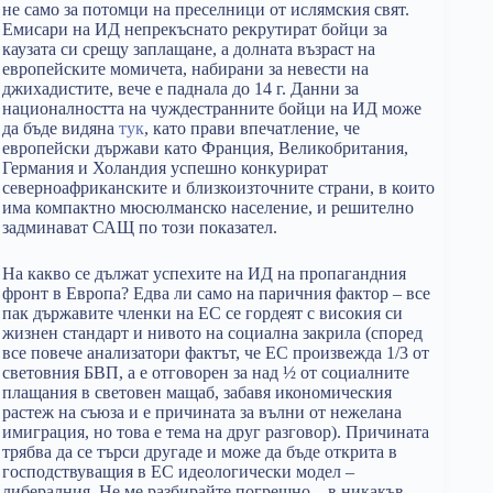
не само за потомци на преселници от ислямския свят.
Емисари на ИД непрекъснато рекрутират бойци за
каузата си срещу заплащане, а долната възраст на
европейските момичета, набирани за невести на
джихадистите, вече е паднала до 14 г. Данни за
националността на чуждестранните бойци на ИД може
да бъде видяна
тук
, като прави впечатление, че
европейски държави като Франция, Великобритания,
Германия и Холандия успешно конкурират
северноафриканските и близкоизточните страни, в които
има компактно мюсюлманско население, и решително
задминават САЩ по този показател.
На какво се дължат успехите на ИД на пропагандния
фронт в Европа? Едва ли само на паричния фактор – все
пак държавите членки на ЕС се гордеят с високия си
жизнен стандарт и нивото на социална закрила (според
все повече анализатори фактът, че ЕС произвежда 1/3 от
световния БВП, а е отговорен за над ½ от социалните
плащания в световен мащаб, забавя икономическия
растеж на съюза и е причината за вълни от нежелана
имиграция, но това е тема на друг разговор). Причината
трябва да се търси другаде и може да бъде открита в
господствуващия в ЕС идеологически модел –
либералния. Не ме разбирайте погрешно – в никакъв