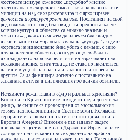
жестоката цензура към всяко „неудобно“ мнение,
отстъпваща по свирепост само на тази на шариатските
милиции на ИД, се характеризира и с ярко изразен
ценностен и културен релативизъм
. Последният на свой
ред изхожда от наглед благовидната предпоставка, че
всички култури и общества са еднакво значими и
морални – доколкото можем да наречем благовидно
изравняването на моралната скала на „култура“, където
жертвата на изнасилване бива убита с камъни, с едно
плуралистично общество, осигуряващо свобода на
изповядването на всяка религия и на изразяването на
всякакви мнения, стига това да не става по насилствен
начин и в ущърб на правата и законните интереси на
другите. За да финишира логично с поставянето на
западната култура и цивилизация
под
всички останали.
Ислямисти режат глави в ефир и разпъват християни?
Виновни са Кръстоносните походи отпреди десет века
(нищо, че същите са провокирани от мюсюлманския
тормоз над поклонниците в Светите земи). Ислямски
терористи извършват атентати със стотици жертви в
Европа и Америка? Виновен е пак западът, задето
признава съществуването на Държавата Израел, а не се
солидаризира с искането за създаването на арабска
държава на територията на цялата на т.нар. Палестина (а