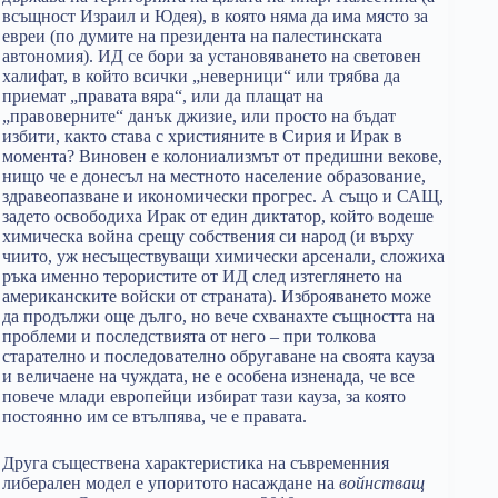
всъщност Израил и Юдея), в която няма да има място за
евреи (по думите на президента на палестинската
автономия). ИД се бори за установяването на световен
халифат, в който всички „неверници“ или трябва да
приемат „правата вяра“, или да плащат на
„правоверните“ данък джизие, или просто на бъдат
избити, както става с християните в Сирия и Ирак в
момента? Виновен е колониализмът от предишни векове,
нищо че е донесъл на местното население образование,
здравеопазване и икономически прогрес. А също и САЩ,
задето освободиха Ирак от един диктатор, който водеше
химическа война срещу собствения си народ (и върху
чиито, уж несъществуващи химически арсенали, сложиха
ръка именно терористите от ИД след изтеглянето на
американските войски от страната). Изброяването може
да продължи още дълго, но вече схванахте същността на
проблеми и последствията от него – при толкова
старателно и последователно обругаване на своята кауза
и величаене на чуждата, не е особена изненада, че все
повече млади европейци избират тази кауза, за която
постоянно им се втълпява, че е правата.
Друга съществена характеристика на съвременния
либерален модел е упоритото насаждане на
войнстващ