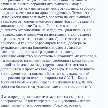
случай не виня либералния икономически модел,
основаващ се на капиталистически отношения, свободно
предприемачество и пазарна конкуренция. Точно този
„класически либерализъм“ в областта на икономиката,
възкресен от големите консервативни фигури от края на
миналото столетие Тачър и Рейгън, е в основата на
днешното благополучие на западната цивилизация, но
парадоксално е подложен на постоянни атаки от двете
страни на Атлантическия океан. Достатъчно е да си
припомним как при реформирането на Договора за
функциониране на Европейския съюз в Лисабон
единствено целта за изграждане на справедливо
социално общество бе оставена в началните му членове, а
изграждането на единен пазар, свободната конкуренция
на който не може да бъде нарушавана, бе заметена в
допълнителен протокол към Договора. Или постоянните
атаки срещу капитализма и богатите от страна на най-
либералния президент в историята на САЩ, – Барак
Хюсеин Обама – кулминирали в изказването му, че ако
собствен бизнес и си успешен, „не си го построил ти“.
Имам предвид социалните измерения на съвременния
либерализъм. Същият агресивно – и успешно – налага
т.нар. „
политическа коректност
“, която, освен с