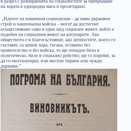
в разрез с разбиранията на социалистите за превръщане
на хората в еднородна маса и пролетариат.
„Идеите на измамния социализъм – да няма държавен
строй и национална войска – могат да достигнат
осъществяване само в един вид социален живот, който е
подобен на социалния живот на катунарите. Ако
обществото е в благосъстояние, ако личностите, които го
съставят, са ценни хора, тогава, оставено без
правителство и без войска, то ще попадне било в
политическо, било в социално робство; ще го поробят, за
да го експлоатират, или местни тирани или чужди
държави.”