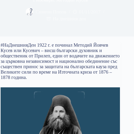
Симеон Попов
01/11/2017
На днешния ден
#НаДнешнияДен 1922 г. е починал Методий Йовчев
Кусев или Кусевич – висш български духовник и
общественик от Прилеп, един от водачите на движението
за църковна независимост и национално обединение със
съществен принос за защитата на българската кауза пред
Великите сили по време на Източната криза от 1876 –
1878 година.