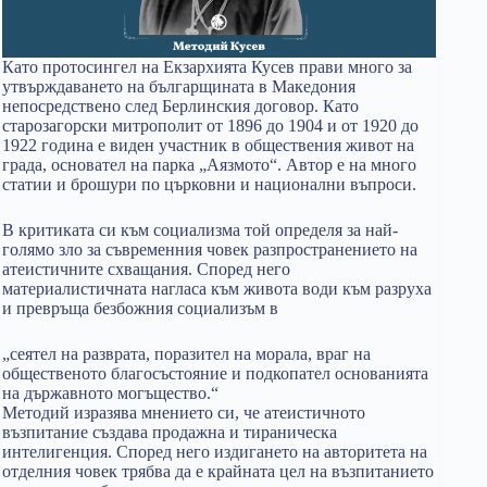
Като протосингел на Екзархията Кусев прави много за
утвърждаването на българщината в Македония
непосредствено след Берлинския договор. Като
старозагорски митрополит от 1896 до 1904 и от 1920 до
1922 година е виден участник в обществения живот на
града, основател на парка „Аязмото“. Автор е на много
статии и брошури по църковни и национални въпроси.
В критиката си към социализма той определя за най-
голямо зло за съвременния човек разпространението на
атеистичните схващания. Според него
материалистичната нагласа към живота води към разруха
и превръща безбожния социализъм в
„сеятел на разврата, поразител на морала, враг на
общественото благосъстояние и подкопател основанията
на държавното могъщество.“
Методий изразява мнението си, че атеистичното
възпитание създава продажна и тираническа
интелигенция. Според него издигането на авторитета на
отделния човек трябва да е крайната цел на възпитанието