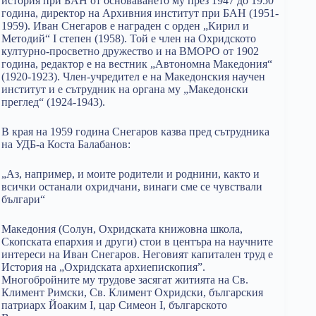
история при БАН от основаването му през 1947 до 1950
година, директор на Архивния институт при БАН (1951-
1959). Иван Снегаров е награден с орден „Кирил и
Методий“ I степен (1958). Той е член на Охридското
културно-просветно дружество и на ВМОРО от 1902
година, редактор е на вестник „Автономна Македония“
(1920-1923). Член-учредител е на Македонския научен
институт и е сътрудник на органа му „Македонски
преглед“ (1924-1943).
В края на 1959 година Снегаров казва пред сътрудника
на УДБ-а Коста Балабанов:
„Аз, например, и моите родители и роднини, както и
всички останали охридчани, винаги сме се чувствали
българи“
Македония (Солун, Охридската книжовна школа,
Скопската епархия и други) стои в центъра на научните
интереси на Иван Снегаров. Неговият капитален труд е
История на „Охридската архиепископия”.
Многобройните му трудове засягат житията на Св.
Климент Римски, Св. Климент Охридски, българския
патриарх Йоаким I, цар Симеон I, българското