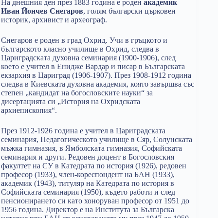
На днешния ден през 1883 година е роден
академик
Иван Йончев Снегаров
, голям български църковен
историк, архивист и археограф.
Снегaров е роден в град Охрид. Учи в гръцкото и
българското класно училище в Охрид, следва в
Цариградската духовна семинария (1900-1906), след
което е учител в Енидже Вардар и писар в Българската
екзархия в Цариград (1906-1907). През 1908-1912 година
следва в Киевската духовна академия, която завършва със
степен „кандидат на богословските науки“ за
дисертацията си „История на Охридската
архиепископия“.
През 1912-1926 година е учител в Цариградската
семинария, Педагогическото училище в Сяр, Солунската
мъжка гимназия, в Ямболската гимназия, Софийската
семинария и други. Редовен доцент в Богословския
факултет на СУ в Катедрата по история (1926), редовен
професор (1933), член-кореспондент на БАН (1933),
академик (1943), титуляр на Катедрата по история в
Софийската семинария (1950), където работи и след
пенсионирането си като хоноруван професор от 1951 до
1956 година. Директор е на Института за Българска