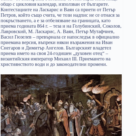
общо с цикловия календар, използван от българите.
Контестациите на Ласкарис и Ваян са приети от Петър
Петров, който също счита, че този надпис не се отнася за
покръстването, а е за отбелязване на границата, като
приема годината 864 г. – теза и на Голубинский, Соколов,
Лавровский, М. Ласкарис, А. Ваян, Петър Мутафчиев,
Васил Гюзелев – превърнала се напоследък в официално
приемана версия, въпреки някои възражения на Иван
Снегаров и Димитър Ангелов. Българският владетел
приема името на своя 24-годишен „духовен отец“ –
византийския император Михаил III. Приемането на
християнството води и до законодателни промени.