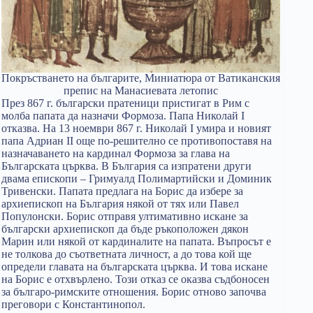
Покръстването на българите, Миниатюра от Ватиканския
препис на Манасиевата летопис
През 867 г. български пратеници пристигат в Рим с
молба папата да назначи Формоза. Папа Николай I
отказва. На 13 ноември 867 г. Николай I умира и новият
папа Адриан II още по-решително се противопоставя на
назначаването на кардинал Формоза за глава на
Българската църква. В България са изпратени други
двама епископи – Гримуалд Полимартийски и Доминик
Тривенски. Папата предлага на Борис да избере за
архиепископ на България някой от тях или Павел
Популонски. Борис отправя ултимативно искане за
български архиепископ да бъде ръкоположен дякон
Марин или някой от кардиналите на папата. Въпросът е
не толкова до съответната личност, а до това кой ще
определи главата на българската църква. И това искане
на Борис е отхвърлено. Този отказ се оказва съдбоносен
за българо-римските отношения. Борис отново започва
преговори с Константинопол.