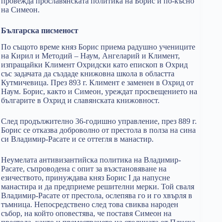
провежда прославянската политика на Борис и по-късно
на Симеон.
Българска писменост
По същото време княз Борис приема радушно учениците
на Кирил и Методий – Наум, Ангеларий и Климент,
изпращайки Климент Охридски като епископ в Охрид
със задачата да създаде книжовна школа в областта
Кутмичевица. През 893 г. Климент е заменен в Охрид от
Наум. Борис, както и Симеон, уреждат просвещението на
българите в Охрид и славянската книжовност.
След продължително 36-годишно управление, през 889 г.
Борис се отказва доброволно от престола в полза на сина
си Владимир-Расате и се оттегля в манастир.
Неумелата антивизантийска политика на Владимир-
Расате, съпроводена с опит за възстановяване на
езичеството, принуждава княз Борис I да напусне
манастира и да предприеме решителни мерки. Той сваля
Владимир-Расате от престола, ослепява го и го хвърля в
тъмница. Непосредствено след това свиква народен
събор, на който оповестява, че поставя Симеон на