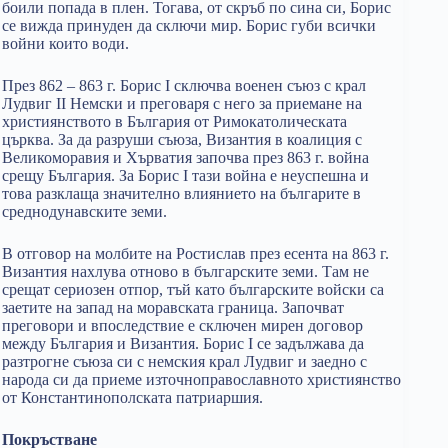
боили попада в плен. Тогава, от скръб по сина си, Борис
се вижда принуден да сключи мир. Борис губи всички
войни които води.
През 862 – 863 г. Борис I сключва военен съюз с крал
Лудвиг II Немски и преговаря с него за приемане на
християнството в България от Римокатолическата
църква. За да разруши съюза, Византия в коалиция с
Великоморавия и Хърватия започва през 863 г. война
срещу България. За Борис I тази война е неуспешна и
това разклаща значително влиянието на българите в
среднодунавските земи.
В отговор на молбите на Ростислав през есента на 863 г.
Византия нахлува отново в българските земи. Там не
срещат сериозен отпор, тъй като българските войски са
заетите на запад на моравската граница. Започват
преговори и впоследствие е сключен мирен договор
между България и Византия. Борис I се задължава да
разтрогне съюза си с немския крал Лудвиг и заедно с
народа си да приеме източноправославното християнство
от Константинополската патриаршия.
Покръстване