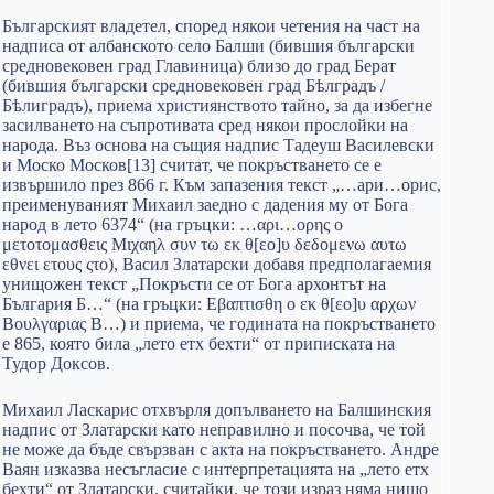
Българският владетел, според някои четения на част на
надписа от албанското село Балши (бившия български
средновековен град Главиница) близо до град Берат
(бившия български средновековен град Бѣлградъ /
Бѣлиградъ), приема християнството тайно, за да избегне
засилването на съпротивата сред някои прослойки на
народа. Въз основа на същия надпис Тадеуш Василевски
и Моско Москов[13] считат, че покръстването се е
извършило през 866 г. Към запазения текст „…ари…орис,
преименуваният Михаил заедно с дадения му от Бога
народ в лето 6374“ (на гръцки: …αρι…ορης ο
μετοτομασθεις Μιχαηλ συν τω εκ θ[εο]υ δεδομενω αυτω
εθνει ετους ςτο), Васил Златарски добавя предполагаемия
унищожен текст „Покръсти се от Бога архонтът на
България Б…“ (на гръцки: Εβαπτισθη ο εκ θ[εo]υ αρχων
Βουλγαριας Β…) и приема, че годината на покръстването
е 865, която била „лето етх бехти“ от приписката на
Тудор Доксов.
Михаил Ласкарис отхвърля допълването на Балшинския
надпис от Златарски като неправилно и посочва, че той
не може да бъде свързван с акта на покръстването. Андре
Ваян изказва несъгласие с интерпретацията на „лето етх
бехти“ от Златарски, считайки, че този израз няма нищо