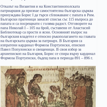
Отказът на Византия и на Константинополската
патриаршия да признае самостоятелна българска църква
принуждава Борис I да търси сближаване с папата в Рим.
Български пратеници занасят списък със 115 въпроса до
папата и са посрещнати с голяма радост. Отговорите на
папа Николай I – 105 на брой, съставени от Анастасий
Библиотекар са прости и ясни. Основният въпрос на
българския владетел е относно ръкополагането на главата
на българската църква за патриарх. В България са
изпратени кардинал Формоза Портуенски, епископ
Павел Популонски и свещеници. В своя избор за
архиепископ на България, Борис се спира върху кардинал
Формоза Портуенски, бъдещ папа в периода 891 – 896 г.