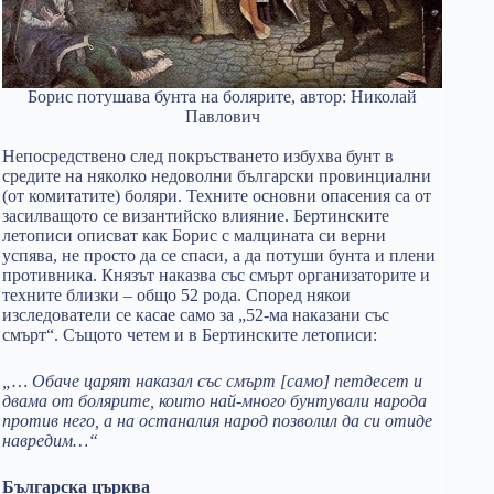
Борис потушава бунта на болярите, автор: Николай
Павлович
Непосредствено след покръстването избухва бунт в
средите на няколко недоволни български провинциални
(от комитатите) боляри. Техните основни опасения са от
засилващото се византийско влияние. Бертинските
летописи описват как Борис с малцината си верни
успява, не просто да се спаси, а да потуши бунта и плени
противника. Князът наказва със смърт организаторите и
техните близки – общо 52 рода. Според някои
изследователи се касае само за „52-ма наказани със
смърт“. Същото четем и в Бертинските летописи:
„… Обаче царят наказал със смърт [само] петдесет и
двама от болярите, които най-много бунтували народа
против него, а на останалия народ позволил да си отиде
навредим…“
Българска църква