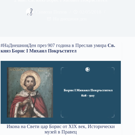
Симеон Попов
02/05/2018
На днешния ден
#НаДнешнияДен през 907 година в Преслав умира
Св.
княз Борис I Михаил
Покръстител
Икона на Свети цар Борис от XIX век, Исторически
музей в Правец