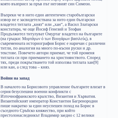
която възприел за пръв път неговият син Симеон.
Въпреки че в нито един автентичен старобългарски
извор не е засвидетелствана за нито един български
владетел титлата „княз“ или „хан“, а Васил Златарски
констатира, че още Йосиф Генезий и Теофан
Продължител титулуват Омуртаг владетел на българите
(на гръцки: Μορτάγων ό των Βουγάρων βασιλεύς), в
съвременната историография Борис е наричан с различни
титли, по аналогия на много по-късни руски и др.
текстове. Повечето автори приемат, че той променя
титлата си при приемането на християнството. Според
тях, преди покръстването той използва титлата хан[9]
или кан, а след това – княз.
Войни на запад
В началото на Борисовото управление българите влизат в
серия безуспешни военни конфликти с
Източнофранкското кралство, Византия и Хърватия.
Византийският император Константин Багренородни
пише накратко за един неуспешен поход на Борис в
съседното Сръбско княжество, при който
престолонаследникът Владимир заедно с 12 велики