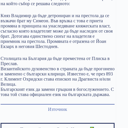
на който събор се решава следното:
Княз Владимир да бъде детрониран и на престола да се
възкачи брат му Симеон. Във връзка с това е приета
промяна в принципа на унаследяване княжеската власт,
съгласно която владетелят може да бъде наследен от своя
брат. Дотогава единствено синът на владетеля е
приемник на престола. Промяната е отразена от Йоан
Екзарх в неговия Шестоднев.
Столицата на България да бъде преместена от Плиска в
Преслав.
Византийското духовенство в страната да бъде прогонено
и заменено с български клирици. Известно е, че през 893
г. Климент Охридски става епископ на Драгвиста и/или
Велица.
Българският език да замени гръцкия в богослужението. С
това той става официален език на българската държава.
Източник