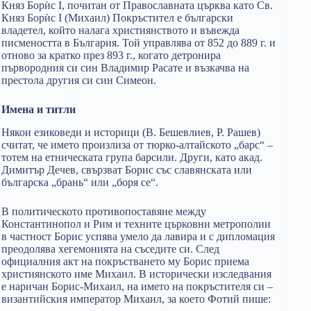
Княз Борѝс I, почитан от Православната църква като Св.
Княз Борѝс I (Михаил) Покръстител е български
владетел, който налага християнството и въвежда
писмеността в България. Той управлява от 852 до 889 г. и
отново за кратко през 893 г., когато детронира
първородния си син Владимир Расате и възкачва на
престола другия си син Симеон.
Имена и титли
Някои езиковеди и историци (В. Бешевлиев, Р. Рашев)
считат, че името произлиза от тюрко-алтайското „барс“ –
тотем на етническата група барсили. Други, като акад.
Димитър Дечев, свързват Борис със славянската или
българска „брань“ или „боря се“.
В политическото противопоставяне между
Константинопол и Рим и техните църковни метрополии
в частност Борис успява умело да лавира и с дипломация
преодолява хегемонията на съседите си. След
официалния акт на покръстването му Борис приема
християнското име Михаил. В исторически изследвания
е наричан Борис-Михаил, на името на покръстителя си –
византийския император Михаил, за което Фотий пише: