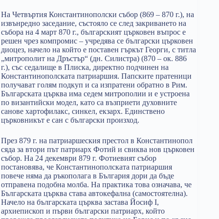
На Четвъртия Константинополски събор (869 – 870 г.), на
извънредно заседание, състояло се след закриването на
събора на 4 март 870 г., българският църковен въпрос е
решен чрез компромис – учредява се български църковен
диоцез, начело на който е поставен гъркът Георги, с титла
„митрополит на Дръстър“ (дн. Силистра) (870 – ок. 886
г.), със седалище в Плиска, директно подчинен на
Константинополската патриаршия. Папските пратеници
получават голям подкуп и са изпратени обратно в Рим.
Българската църква има седем митрополии и е устроена
по византийски модел, като са възприети духовните
санове хартофилакс, синкел, екзарх. Единствено
църковникът е сан с български произход.
През 879 г. на патриаршеския престол в Константинопол
сяда за втори път патриарх Фотий и свиква нов църковен
събор. На 24 декември 879 г. Фотиевият събор
постановява, че Константинополската патриаршия
повече няма да ръкополага в България дори да бъде
отправена подобна молба. На практика това означава, че
Българската църква става автокефална (самостоятелна).
Начело на българската църква застава Йосиф I,
архиепископ и първи български патриарх, който