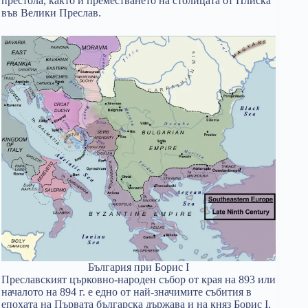
престола, както и преместването на столицата от Плиска
във Велики Преслав.
България при Борис I
Преславският църковно-народен събор от края на 893 или
началото на 894 г. е едно от най-значимите събития в
епохата на Първата българска държава и на княз Борис I,