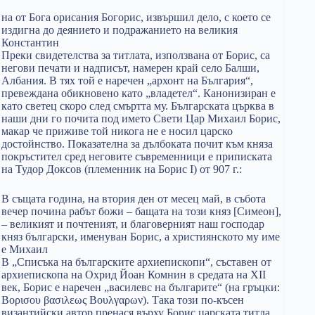
на от Бога орисания Богорис, извършил дело, с което се
издигна до деянието и подражанието на великия
Константин
Преки свидетелства за титлата, използвана от Борис, са
негови печати и надписът, намерен край село Балши,
Албания. В тях той е наречен „архонт на България“,
превеждана обикновено като „владетел“. Канонизиран е
като светец скоро след смъртта му. Българската църква в
наши дни го почита под името Свети Цар Михаил Борис,
макар че приживе той никога не е носил царско
достойнство. Показателна за дълбоката почит към княза
покръстител сред неговите съвременници е приписката
на Тудор Доксов (племенник на Борис I) от 907 г.:
В същата година, на втория ден от месец май, в събота
вечер почина рабът божи – бащата на този княз [Симеон],
– великият и почтеният, и благоверният наш господар
княз български, именуван Борис, а християнското му име
е Михаил
В „Списъка на българските архиепископи“, съставен от
архиепископа на Охрид Йоан Комнин в средата на XII
век, Борис е наречен „василевс на българите“ (на гръцки:
Βορισου βασιλεως Βουλγαρων). Така този по-късен
византийски автор пренася върху Борис царската титла,