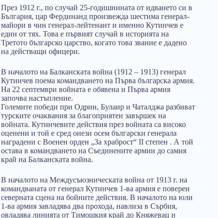
През 1912 г., по случай 25-годишнината от идването си в
България, цар Фердинанд произвежда шестима генерал-
майори в чин генерал-лейтенант и именно Кутинчев е
един от тях. Това е първият случай в историята на
Третото българско царство, когато това звание е дадено
на действащи офицери.
В началото на Балканската война (1912 – 1913) генерал
Кутинчев поема командването на Първа българска армия.
На 22 септември войната е обявена и Първа армия
започва настъпление.
Големите победи при Одрин, Булаир и Чаталджа разбиват
турските очаквания за благоприятен завършек на
войната. Кутинчевите действия през войната са високо
оценени и той е сред онези осем български генерала
наградени с Военен орден „За храброст“ II степен . А той
остава в командването на Съединените армии до самия
край на Балканската война.
В началото на Междусъюзническата война от 1913 г. на
командваната от генерал Кутинчев 1-ва армия е поверен
северната сцена на бойните действия. В началото на юли
1-ва армия завладява два прохода, навлиза в Сърбия,
овладява линията от Тимошкия край до Княжевац и