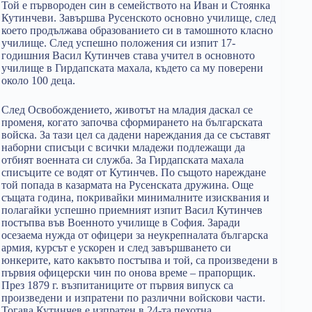
Той е първороден син в семейството на Иван и Стоянка
Кутинчеви. Завършва Русенското основно училище, след
което продължава образованието си в тамошното класно
училище. След успешно положения си изпит 17-
годишния Васил Кутинчев става учител в основното
училище в Гирдапската махала, където са му поверени
около 100 деца.
След Освобождението, животът на младия даскал се
променя, когато започва сформирането на българската
войска. За тази цел са дадени нареждания да се съставят
наборни списъци с всички младежи подлежащи да
отбият военната си служба. За Гирдапската махала
списъците се водят от Кутинчев. По същото нареждане
той попада в казармата на Русенската дружина. Още
същата година, покривайки минималните изисквания и
полагайки успешно приемният изпит Васил Кутинчев
постъпва във Военното училище в София. Заради
осезаема нужда от офицери за неукрепналата българска
армия, курсът е ускорен и след завършването си
юнкерите, като какъвто постъпва и той, са произведени в
първия офицерски чин по онова време – прапорщик.
През 1879 г. възпитаниците от първия випуск са
произведени и изпратени по различни войскови части.
Тогава Кутинчев е изпратен в 24-та пехотна