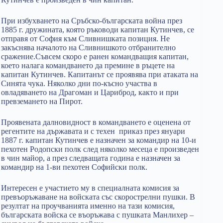
При избухването на Сръбско-българската война през
1885 г. дружината, която ръководи капитан Кутинчев, се
отправя от София към Сливнишката позиция. Не
закъснява началото на Сливнишкото отбранително
сражение.Съвсем скоро е ранен командващия капитан,
което налага командването да премине в ръцете на
капитан Кутинчев. Капитанът се проявява при атаката на
Синята чука. Няколко дни по-късно участва в
овладяването на Драгоман и Цариброд, както и при
превземането на Пирот.
Проявената далновидност в командването е оценена от
регентите на държавата и с техен приказ през януари
1887 г. капитан Кутинчев е назначен за командир на 10-и
пехотен Родопски полк след няколко месеца е произведен
в чин майор, а през следващата година е назначен за
командир на 1-ви пехотен Софийски полк.
Интересен е участието му в специалната комисия за
превъоръжаване на войската със скорострелни пушки. В
резултат на проучванията именно на тази комисия,
българската войска се въоръжава с пушката Манлихер –