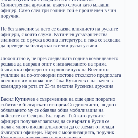
Силистренска дружина, където служи като младши
офицер. Само след три години той е произведен в чин
поручик.
Не без значение за него се оказва влиянието на руските
офицери, с които служи. Кутинчев усъвършенства
знанията си с руска военна литература и така се захваща
да преведе на български всички руски устави.
Любопитно е, че през следващата година командването
решава да направи опит с назначаването на трима
български офицери от първия випуск на Военното
училище на по-отговорни постове отколкото предполага
военното им положение. Така Кутинчев е назначен за
командир на рота от 23-та пехотна Русенска дружина.
Васил Кутинчев е съвременник на още едно повратно
събитие в българската история-Съединението, ведно с
обявяването му се обявява обща мобилизация на
войските от Северна България. Тъй като руските
офицери получават заповед да се върнат в Русия се
налага много висши длъжности да се заемат от млади
български офицери. Наред с мобилизацията, поручик
Кутинчев е произведен в чин капитан.