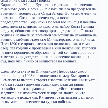
символ на българската войска.
Кариерата на Майор Кутинчев се развива и във военно-
съдебното дело. През 1888 г. е назначен за председател на
временния военен съд в Стара Загора. По-късно е член на
временния Софийски военен съд, а после
председателства Софийския полеви военен съд и военно-
следствената комисия по делото на майор Коста Паница
и други, обвинени в заговор против държавата. Същата
година е назначен за временен заместник на началника на
военно-съдебния отдел към Министерството на войната.
През 1890 г. е произведен в чин подполковник и само
след пет години е произведен в чин полковник. Въпреки
че няма юридическо образование, той се издига до поста
заместник-председател на главния военно касационен
съд, назначен лично от министъра на войната.
След избухването на Илинденско-Преображенското
въстание през 1903 г. отношенията между България и
Османската империя търпят известна колизия. Тактиката
на българската държава официално цели да запази
спокойствието на границата, но в действителност
задачите на няколкото мобилизирани полка, чиито
командир е полковник Кутинчев, са да запазят България
от възможно нашествие на турски войски.