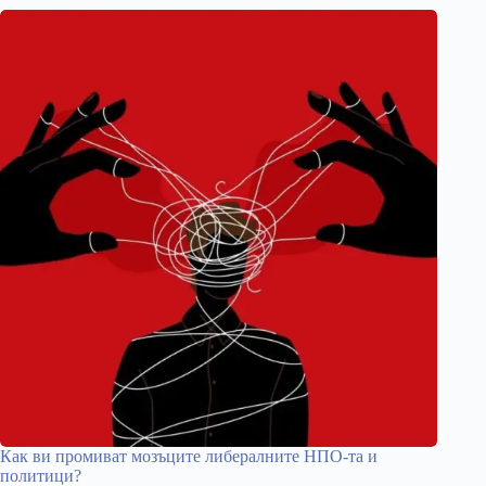
Как ви промиват мозъците либералните НПО-та и
политици?