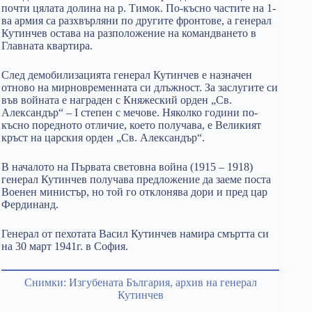
почти цялата долина на р. Тимок. По-късно частите на 1-
ва армия са разхвърляни по другите фронтове, а генерал
Кутинчев остава на разположение на командването в
Главната квартира.
След демобилизацията генерал Кутинчев е назначен
отново на мирновременната си длъжност. За заслугите си
във войната е награден с Княжеский орден „Св.
Александър“ – I степен с мечове. Няколко години по-
късно поредното отличие, което получава, е Великият
кръст на царския орден „Св. Александър“.
В началото на Първата световна война (1915 – 1918)
генерал Кутинчев получава предложение да заеме поста
Военен министър, но той го отклонява дори и пред цар
Фердинанд.
Генерал от пехотата Васил Кутинчев намира смъртта си
на 30 март 1941г. в София.
Снимки: Изгубената България, архив на генерал
Кутинчев