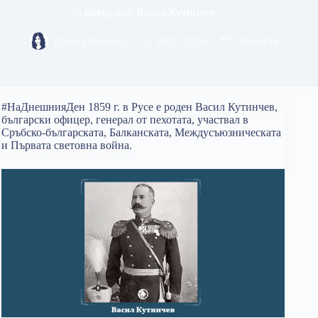
25 февруари: Васил Кутинчев
Ирина Митева
25/02/2020
Общество
#НаДнешнияДен 1859 г. в Русе е роден Васил Кутинчев,
български офицер, генерал от пехотата, участвал в
Сръбско-българската, Балканската, Междусъюзническата
и Първата световна война.