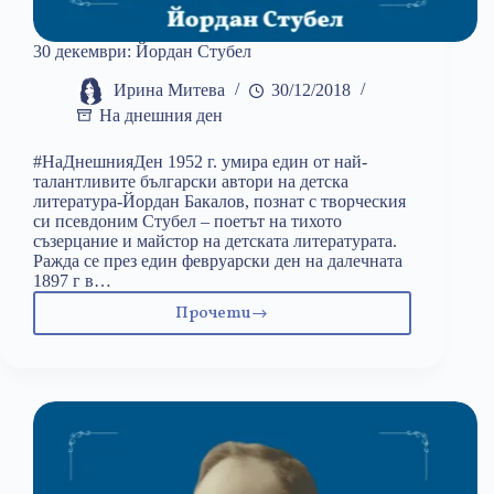
30 декември: Йордан Стубел
Ирина Митева
30/12/2018
На днешния ден
#НаДнешнияДен 1952 г. умира един от най-
талантливите български автори на детска
литература-Йордан Бакалов, познат с творческия
си псевдоним Стубел – поетът на тихото
съзерцание и майстор на детската литературата.
Ражда се през един февруарски ден на далечната
1897 г в…
Прочети
30
декември:
Йордан
Стубел