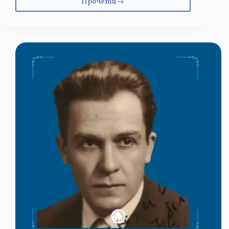
Прочети
17
януари:
Атанас
Далчев