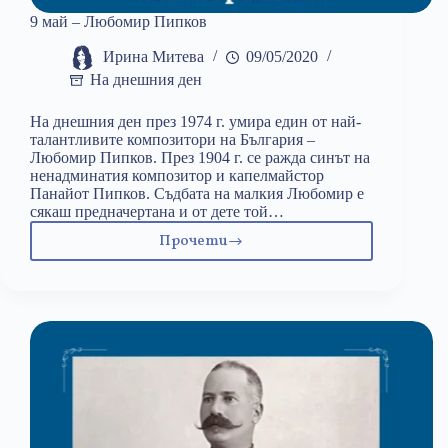
9 май – Любомир Пипков
Ирина Митева
09/05/2020
На днешния ден
На днешния ден през 1974 г. умира един от най-
талантливите композитори на България –
Любомир Пипков. През 1904 г. се ражда синът на
ненадминатия композитор и капелмайстор
Панайот Пипков. Съдбата на малкия Любомир е
сякаш предначертана и от дете той…
Прочети
9
май
–
Любомир
Пипков