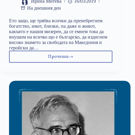
Ирина Митева
16/03/2019
На днешния ден
Ето защо, ще трябва всички да пренебрегнем
богатство, имот, близки, па даже и живот,
какъвто е нашия мизерен, да се емнем това да
внушим на всичко що е българско, да издигнем
високо знамето за свободата на Македония и
геройски да…
Прочети
16
март:
Михаил
Чаков