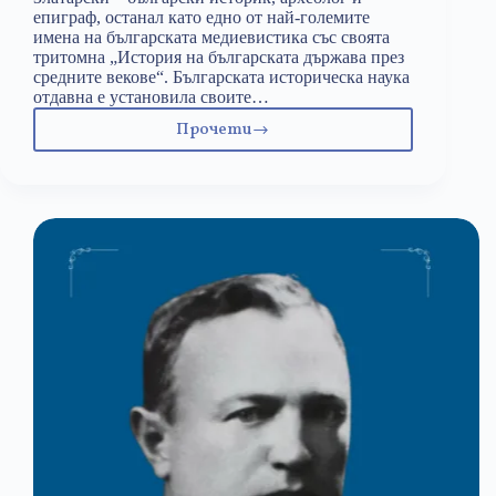
епиграф, останал като едно от най-големите
имена на българската медиевистика със своята
тритомна „История на българската държава през
средните векове“. Българската историческа наука
отдавна е установила своите…
Прочети
14
ноември:
проф.
Васил
Златарски