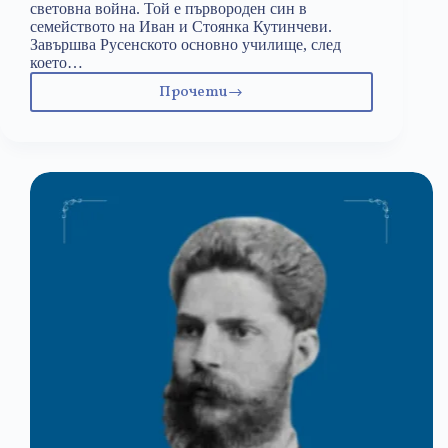
световна война. Той е първороден син в
семейството на Иван и Стоянка Кутинчеви.
Завършва Русенското основно училище, след
което…
Прочети
25
февруари:
Васил
Кутинчев