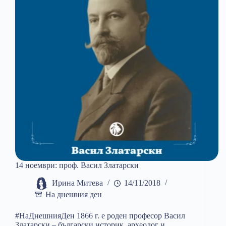
14 ноември: проф. Васил Златарски
Ирина Митева
14/11/2018
На днешния ден
#НаДнешнияДен 1866 г. е роден професор Васил
Златарски – български историк, археолог и