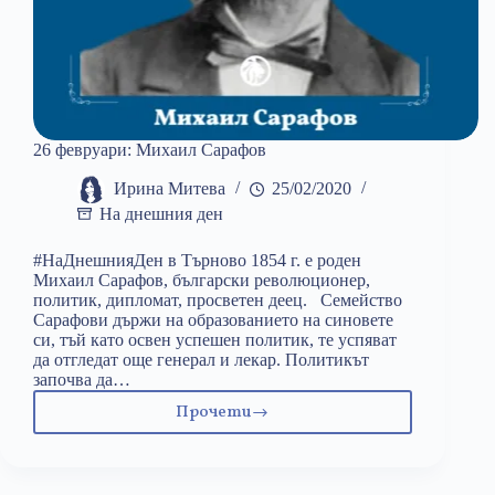
26 февруари: Михаил Сарафов
Ирина Митева
25/02/2020
На днешния ден
#НаДнешнияДен в Търново 1854 г. е роден
Михаил Сарафов, български революционер,
политик, дипломат, просветен деец. Семейство
Сарафови държи на образованието на синовете
си, тъй като освен успешен политик, те успяват
да отгледат още генерал и лекар. Политикът
започва да…
Прочети
26
февруари:
Михаил
Сарафов