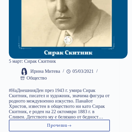
5 март: Сирак Скитник
Ирина Митева
05/03/2021
Общество
#НаДнешнияДен през 1943 г. умира Сирак
Скитник, писател и художник, значима фигура от
родното междувоенно изкуство. Панайот
Христов, известен в обществото ни като Сирак
Скитник, е роден на 22 октомври 1883 г. в
Сливен. Детството му е белязано от бедност…
Прочети
5