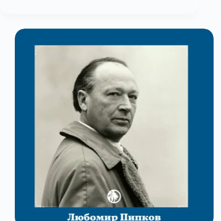
март:
Сирак
Скитник