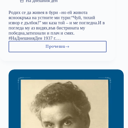
На днешния ден
Родих се да живея в бури –но ей живота
ясноокръка на устните ми тури:“Чуй, тихий
извор е дълбок!” ми каза той – и ме погледна.И в
погледа му аз видях,във бистрината му
победна,затихнали и плач и смях.
#НаДнешнияДен 1937 г.…
Прочети
16
март:
Мара
Белчева