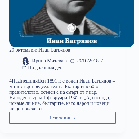
29 октомври: Иван Багрянов
Ирина Митева
29/10/2018
На днешния ден
#НаДнешнияДен 1891 г. е роден Иван Багрянов –
министър-председател на България в 60-о
правителство, осъден е на смърт от т.нар.
Народен съд на 1 февруари 1945 г. „А, господа,
искаме ли ние, българите, като народ и човеци,
нещо повече от…
Прочети
29
октомври:
Иван