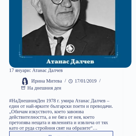
17 януари: Атанас Далчев
Ирина Митева
17/01/2019
На днешния ден
#НаДнешнияДен 1978 г. умира Атанас Далчев –
един от най-ярките български поети и преводачи.
„Обичам изкуството, което завоюва
действителността, а не бяга от нея, което
претопява нещата и явленията и извлича от тях
като от руда стройния свят на образите“…