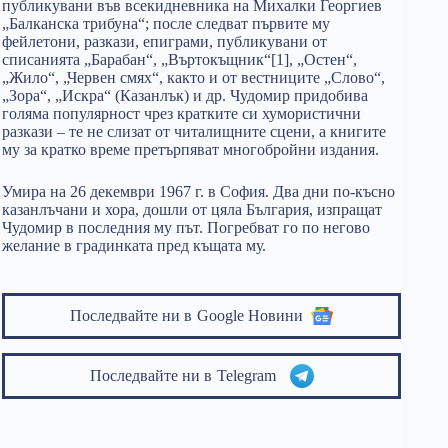
публикувани във всекидневника на Михалки Георгиев
„Балканска трибуна“; после следват първите му
фейлетони, разкази, епиграми, публикувани от
списанията „Барабан“, „Въртокъщник“[1], „Остен“,
„Жило“, „Червен смях“, както и от вестниците „Слово“,
„Зора“, „Искра“ (Казанлък) и др. Чудомир придобива
голяма популярност чрез кратките си хумористични
разкази – те не слизат от читалищните сцени, а книгите
му за кратко време претърпяват многобройни издания.
Умира на 26 декември 1967 г. в София. Два дни по-късно
казанлъчани и хора, дошли от цяла България, изпращат
Чудомир в последния му път. Погребват го по негово
желание в градинката пред къщата му.
Последвайте ни в
Google Новини
Последвайте ни в
Telegram