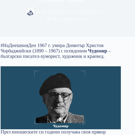
Боян Златанов
26/12/2017
На днешния ден
#НаДнешнияДен 1967 г. умира Димитър Христов
Чорбаджийски (1890 – 1967) с псевдоним
Чудомир
–
български писател-хуморист, художник и краевед.
През юношеските си години получава своя прякор