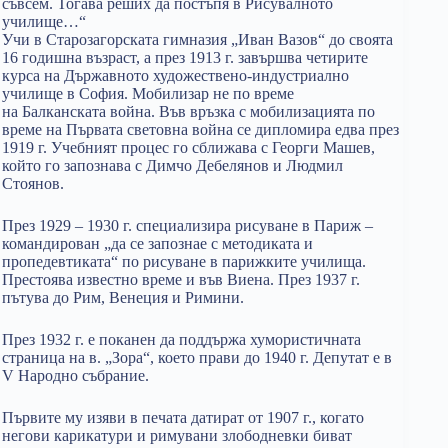
съвсем. Тогава реших да постъпя в Рисувалното
училище…“
Учи в Старозагорската гимназия „Иван Вазов“ до своята
16 годишна възраст, а през 1913 г. завършва четирите
курса на Държавното художествено-индустриално
училище в София. Мобилизар не по време
на Балканската война. Във връзка с мобилизацията по
време на Първата световна война се дипломира едва през
1919 г. Учебният процес го сближава с Георги Машев,
който го запознава с Димчо Дебелянов и Людмил
Стоянов.
През 1929 – 1930 г. специализира рисуване в Париж –
командирован „да се запознае с методиката и
пропедевтиката“ по рисуване в парижките училища.
Престоява известно време и във Виена. През 1937 г.
пътува до Рим, Венеция и Римини.
През 1932 г. е поканен да поддържа хумористичната
страница на в. „Зора“, което прави до 1940 г. Депутат е в
V Народно събрание.
Първите му изяви в печата датират от 1907 г., когато
негови карикатури и римувани злободневки биват