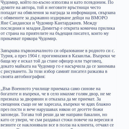
Чудомир, който по-късно използва и като псевдоним. По
думите на автора, той и неговите връстници често
попадат на обявления за награда за информация, свързана
с обявените за държавно издирване дейци на ВМОРО
Яне Сандански и Чудомир Кантарджиев. Между
последния и младия Димитър е открита комична прилика
от страна на приятелите на бъдещия писател, които му
прикачват прякора Чудомир.
Завършва първоначалното си образование в родното си с.
Турия, а през 1904 г. прогимназия в Казанлък. Въпреки че
баща му е искал той да стане офицер или търговец,
докато майката на Чудомир го е насърчила да се занимава
с рисуването. За този избор самият писател разказва в
своята автобиография:
„Във Военното училище приемаха само синове на
богатите и въпреки, че в село имахме голям двор, не ме
признаха за дворянин и отказаха да ме приемат. За
свещеник също не ме харесаха, въпреки че ядях блажно
през пости и вече нарушавах някои от десетте божи
заповеди. Тогава той реши да ме направи бакалин, но
като се увери, че съм раздавал стоки повече на вересия и
везните се наклонявали все в полза на клиента, отчаял се