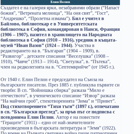
Създател е на галерия ярки, незабравими образи (“Напаст
божия”, “Ветрената мелница”, “На оня свят”, “Гост”,
“Андрешко”, “Пролетна измама”).
Бил е учител в
Байлово, библиотекар е в Университетската
библиотека в София, командирован в Нанси, Франция
(1906 – 1907), пазител в хранилището на Народната
библиотека в София (1910 – 1916), уредник в къщата-
музей “Иван Вазов” (1924 – 1944)
. Участва в
редактирането на в. “Българан” (1904 – 1909), в.
“Развигор” , детските списания “Веселушка” (1908 –
1910), “Чавче” (1913 – 1914), “Светулка”, в. “Пътека”,
член на редколегията на в. “Септемврийче” (от 1945 г.).
От 1940 г. Елин Пелин е председател на Съюза на
българските писатели. През 1885 г. публикува първите си
творби: В сп. “Войнишка сбирка” разказа “Мило е
отечеството”, в ученическото списание “Извор” разказа
“На майчин гроб”, стихотворенията “Зима” и “Привет”.
Под стихотворението “Тихи тъги” (1897 г.), отпечатано
в сп. “Български преглед”, за пръв път се подписва с
псевдонима Елин Пелин
. Автор е на повестите
“Гераците” (1911) – едно от най-значителните
произведения в българската литература и “Земя” (1922).
По време на Първата световна война пише патриотични