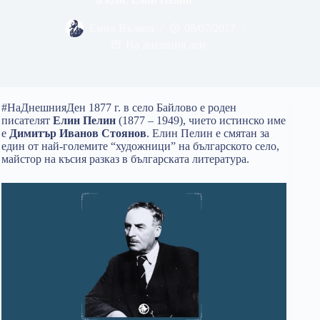
Емил Вълков
08/07/2017
На днешния ден
#НаДнешнияДен 1877 г. в село Байлово е роден
писателят
Елин Пелин
(1877 – 1949), чието истинско име
е
Димитър Иванов Стоянов
. Елин Пелин е смятан за
един от най-големите “художници” на българското село,
майстор на късия разказ в българската литература.