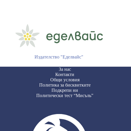
Издателство "Еделвайс"
За нас
Контакти
Общи условия
Политика за бисквитките
Подкрепи ни
Политически тест “Мисъль”