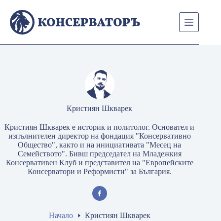
Skip
to
content
Кристиян Шкварек
Кристиян Шкварек е историк и политолог. Основател и
изпълнителен директор на фондация "Консервативно
Общество", както и на инициативата "Месец на
Семейството". Бивш председател на Младежкия
Консервативен Клуб и представител на "Европейските
Консерватори и Реформисти" за България.
Начало
Кристиян Шкварек