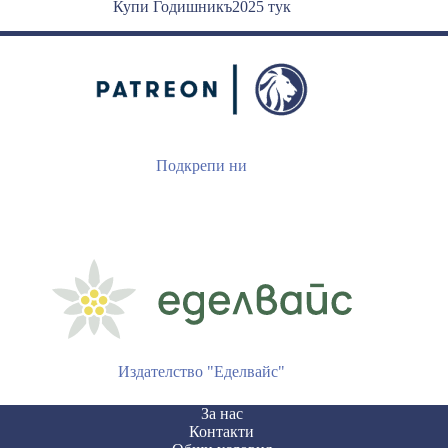
Купи Годишникъ2025 тук
results
Подкрепи ни
Издателство "Еделвайс"
За нас
Контакти