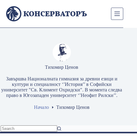
Skip
to
content
Тихомир Ценов
Завършва Националната гимназия за древни езици и
култури и специалност ‘’История’’ в Софийски
университет "Св. Климент Охридски". В момента следва
право в Югозападен университет ‘’Неофит Рилски’’.
Начало
Тихомир Ценов
No