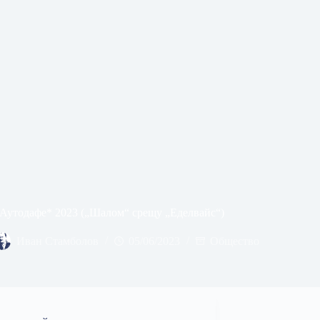
Аутодафе* 2023 („Шалом“ срещу „Еделвайс“)
Иван Стамболов
05/06/2023
Общество