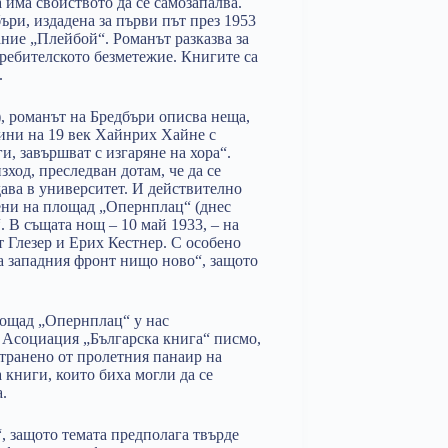
а има свойството да се самозапалва.
ъри, издадена за първи път през 1953
сание „Плейбой“. Романът разказва за
требителското безметежие. Книгите са
.
), романът на Бредбъри описва неща,
дини на 19 век Хайнрих Хайне с
и, завършват с изгаряне на хора“.
ход, преследван дотам, че да се
дава в университет. И действително
рени на площад „Опернплац“ (днес
 В същата нощ – 10 май 1933, – на
 Глезер и Ерих Кестнер. С особено
а западния фронт нищо ново“, защото
лощад „Опернплац“ у нас
 Асоциация „Българска книга“ писмо,
тстранено от пролетния панаир на
 книги, които биха могли да се
.
“, защото темата предполага твърде