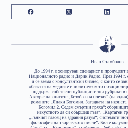
Иван Стамболов
До 1994 г. е хоноруван сценарист и продуцент 
Националното радио и Дарик Радио. През 1994 г.
и се заема с консултантски бизнес, с който се з
областта на медиите и политическото позиционир
поддържа собствени публицистични рубрики в п
Автор е на книгите „Безобразна поезия“ (пародия)
романите „Янаки Богомил. Загадката на иконата
Богомил 2. Седем смъртни гряха“; сборници
изкуството да си обършеш гъза“, „Картаген тр
„Тънкият гласец на здравия разум“; систематично
философия на творческото писне“. Бил е колумн
„Сега“, сп. „Економист“ и сайтовете „Уеб кафе“ и