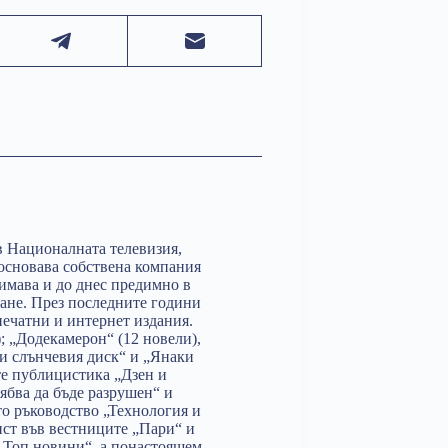
в Националната телевизия,
 основава собствена компания
анимава и до днес предимно в
ане. През последните години
ечатни и интернет издания.
; „Додекамерон“ (12 новели),
 и слънчевия диск“ и „Янаки
те публицистика „Дзен и
ябва да бъде разрушен“ и
то ръководство „Технология и
ист във вестниците „Пари“ и
 „Топ новини“, а понастоящем