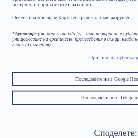
интернет, но при книгите е различно.
Освен това мисля, че Картаген трябва да бъде разрушен.
*
Аутодафе
(от порт. auto da fe) – акт на вярата, е публи
унищожаване на еретически произведения в т.нар. клада н
вещи. (Уикипедия)
Оригинална публикац
Последвайте ни в
Google Но
Последвайте ни в
Telegr
Споделете: