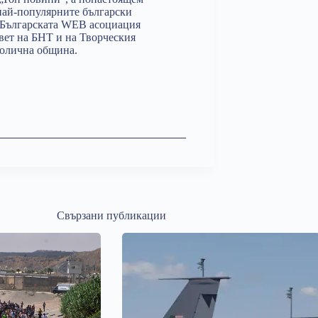
 най-популярните български
на Българската WEB асоциация
вет на БНТ и на Творческия
толична община.
Свързани публикации