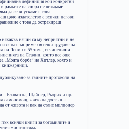
 официална дефиниция кои конкретни
е в рамките на спора не виждаме
ма да се впускаме в това.
раш цяло издателство с всички негови
сравнение с това да остракираш
по някакъв начин са му неприятни и не
а изземат например всички трудове на
та на Ленин в 55 тома, съчиненията
чиненията на Сталин, които все още
за „Моята борба“ на Хитлер, която и
йн книжарници.
публикувано за тайните протоколи на
и – Блаватска, Щайнер, Рьорих и пр.
за самопомощ, които на достъпна
да от живота и как да стане милионер
 пък всички книги за богомилите и
очния мистицизъм.