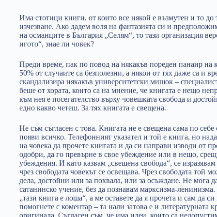
Има стотици книги, от които все някой е възмутен и то до 
изчезване. Ако дадем воля на фантазията си и предположи
на османците в България „Селям“, то тази организация ве
игото“, знае ли човек?
Преди време, пак по повод на някакъв пореден панаир на кн
50% от случаите са безполезни, а някои от тях даже са и вр
скандализира някакъв университетски мишок – специалист
беше от хората, които са на мнение, че книгата е нещо не
към нея е посегателство върху човешката свобода и достойн
едно какво четеш. За тях книгата е свещена.
Не съм съгласен с това. Книгата не е свещена сама по себе
появи всичко. Телефонният указател и той е книга, но над
на човека да прочете книгата и да си направи изводи от пр
одобри, да го превърне в свое убеждение или в нещо, срещ
убеждения. И като казвам „свещена свобода“, се изразява
чрез свободата човекът се освещава. Чрез свободата той м
дела, достойни или за похвала, или за осъждане. Не мога 
сатанинско учение, без да познавам марксизма-ленинизма. 
„тази книга е лоша“, а ме оставете да я прочета и сам да с
помогнете с коментар – та нали затова е и литературната к
оригинала. Съгласен съм, че има идеи, които са недопусти