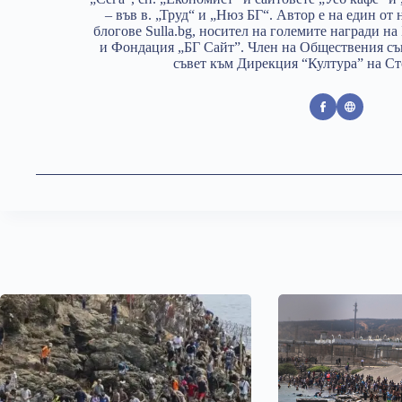
– във в. „Труд“ и „Нюз БГ“. Автор е на един от
блогове Sulla.bg, носител на големите награди 
и Фондация „БГ Сайт”. Член на Обществения съ
съвет към Дирекция “Култура” на С