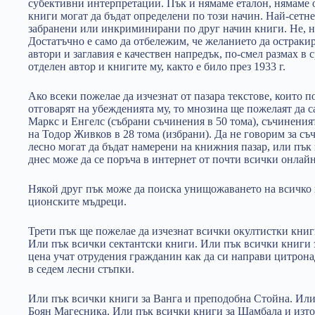
субективни интерпретации. Пък и нямаме еталон, нямаме
книги могат да бъдат определени по този начин. Най-сетн
забранени или инкриминирани по друг начин книги. Не, ня
Достатъчно е само да отбележим, че желанието да остраки
автори и заглавия е качествен напредък, по-смел размах в 
отделен автор и книгите му, както е било през 1933 г.
Ако всеки пожелае да изчезнат от пазара текстове, които 
отговарят на убежденията му, то мнозина ще пожелаят да с
Маркс и Енгелс (събрани съчинения в 50 тома), съчинения
на Тодор Живков в 28 тома (избрани). Да не говорим за съ
лесно могат да бъдат намерени на книжния пазар, или пък 
днес може да се поръча в интернет от почти всички онла
Някой друг пък може да поиска унищожаването на всичко 
ционските мъдреци.
Трети пък ще пожелае да изчезнат всички окултистки книг
Или пък всички сектантски книги. Или пък всички книги 
цена учат отрудения гражданин как да си направи цитрона
в седем лесни стъпки.
Или пък всички книги за Ванга и преподобна Стойна. Или
Боян Магесника. Или пък всички книги за Шамбала и изт