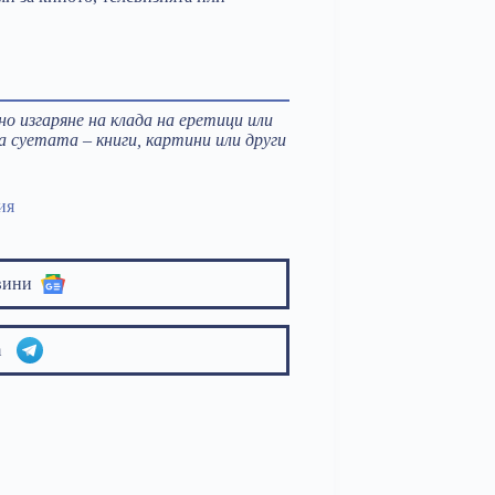
чно изгаряне на клада на еретици или
а суетата – книги, картини или други
ия
вини
am