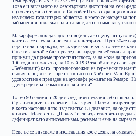
Температурата 451
F (232.78
С) е тази, при която хартият
Това е и заглавието на безсмъртната дистопия на Рей Бредб
г. (когато умира Сталин и Елизабет II става кралица) в пи
измислено тоталитарно общество, в което се насърчава по
забранени и подлежат на изгаряне, ако ги намерят у някого
Макар формално да е дистопия (или, ако щете, антиутопия
които са се случвали неведнъж в историята. През 30-те го
горчивина пророкува, че „където започват с горене на книг
Още тогава той е бил преследван заради еврейския си произ
принуди да приеме протестантството, за да може да препо
100 години по-късно, на 10 май 1933 творбите му са изго
„Бебелплац“) като „противоположни на германските идеи“.
същия площад са изгорени и книги на Хайнрих Ман, Ернст
удоволствие е предаден на аутодафе романът на Ремарк „Н
„дискредитира германските войници“.
Точно 90 години и 20 дни след тези печални събития на п
Организацията на евреите в България „Шалом“ изпрати до
в което настоява цяло издателство („Еделвайс“) да бъде о
книгата. Мотивът на „Шалом“ е, че издателството предлага
дефинират като антисемитизъм, расизъм и език на омразата
Нека не се впускаме в изследвания кое е „език на омразата