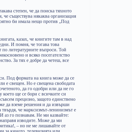
такава степен, че да поиска тяхното
м, че съществува някаква организация
роятно би имала нещо против „Под
игата, казах, че книгите там в над
едни. И помня, че тогава това
 по литературните въпроси. Той
прикосновено и всяко посегателство
ство. За тях е добре да четеш, все
 си. Под формата на книга може да се
али е свещен. Но е свещена свободата
очетеното, да го одобри или да не го
у което ще се бори с всичките си
м съвсем прецизно, защото единствено
оже да вземе решения и да извърши
да твърдя, че марксизмът-ленинизмът е
И аз го познавам. Не ми казвайте:
и направя изводите. Може да ми
ритика!, – но не ме лишавайте от
ми за киното, телевизията или