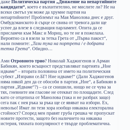
даже
Политическа партия „Движение на непартийните
кандидати“
, което е възхитително, не мислите ли? Не на
всеки светъл ум може да хрумне партия на
непартийните! Проблемът на Мая Манолова днес е друг.
Омбудсманското ѝ сърце се свива от тревога дали ще
успее да влезе в следващия парламент. Опита да се
присламчи към Макс и Мориц, но те не я пожелаха.
Вероятно са я взели за тетка Грета от „Първа пакост“,
нали помните: „
Тази тука на портрета / е добрата
тетка Грета
“. Обидно…
Ами
Отровното трио
? Николай Хаджигенов и Арман
Бабикян, които всъщност представляват партията „Ние
идваме“ – втората половина от името на политическия
субект „Изправи се.БГ! Ние идваме!“ (Дали Хаджигенов
няма някой ден да се обособи в партия „Ние“, а Бабикян в
партия „Идваме“?) – са се снишили, нищо не се чува за
тях, гневните им гласове не отекват по площадите. След
като се отцепиха от Манолова (така и не разбрах защо)
сега пак с нея ръка за ръка ще се явяват на избори. Ех,
невольо! Имат ли тези хора изобщо някаква електорална
стойност? Според мен правят груба грешка че пропускат
новите протести, защото без наличието на някаква
истерия, тяхната популярност е твърде проблематична.