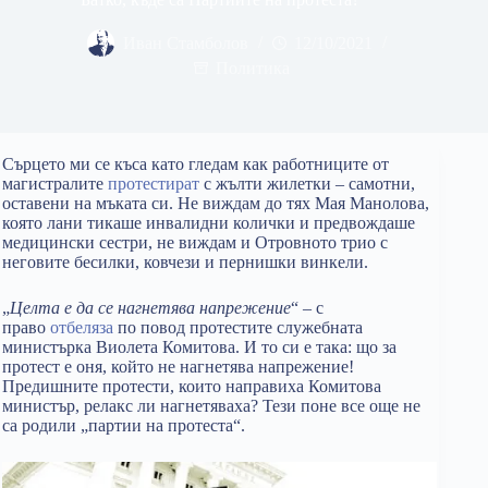
Иван Стамболов
12/10/2021
Политика
Сърцето ми се къса като гледам как работниците от
магистралите
протестират
с жълти жилетки – самотни,
оставени на мъката си. Не виждам до тях Мая Манолова,
която лани тикаше инвалидни колички и предвождаше
медицински сестри, не виждам и Отровното трио с
неговите бесилки, ковчези и пернишки винкели.
„
Целта е да се нагнетява напрежение
“ – с
право
отбеляза
по повод протестите служебната
министърка Виолета Комитова. И то си е така: що за
протест е оня, който не нагнетява напрежение!
Предишните протести, които направиха Комитова
министър, релакс ли нагнетяваха? Тези поне все още не
са родили „партии на протеста“.