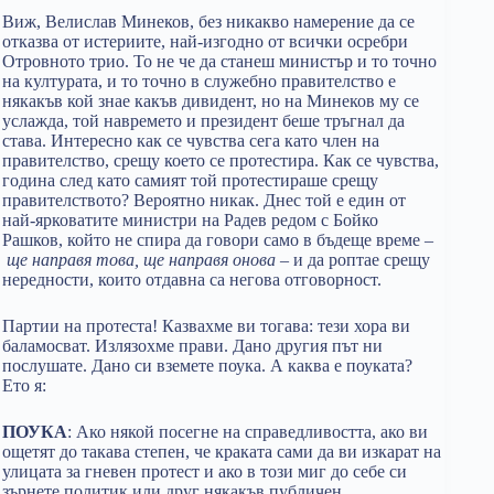
Виж, Велислав Минеков, без никакво намерение да се
отказва от истериите, най-изгодно от всички осребри
Отровното трио. То не че да станеш министър и то точно
на културата, и то точно в служебно правителство е
някакъв кой знае какъв дивидент, но на Минеков му се
услажда, той навремето и президент беше тръгнал да
става. Интересно как се чувства сега като член на
правителство, срещу което се протестира. Как се чувства,
година след като самият той протестираше срещу
правителството? Вероятно никак. Днес той е един от
най-ярковатите министри на Радев редом с Бойко
Рашков, който не спира да говори само в бъдеще време –
ще направя това, ще направя онова
– и да роптае срещу
нередности, които отдавна са негова отговорност.
Партии на протеста! Казвахме ви тогава: тези хора ви
баламосват. Излязохме прави. Дано другия път ни
послушате. Дано си вземете поука. А каква е поуката?
Ето я:
ПОУКА
: Ако някой посегне на справедливостта, ако ви
ощетят до такава степен, че краката сами да ви изкарат на
улицата за гневен протест и ако в този миг до себе си
зърнете политик или друг някакъв публичен