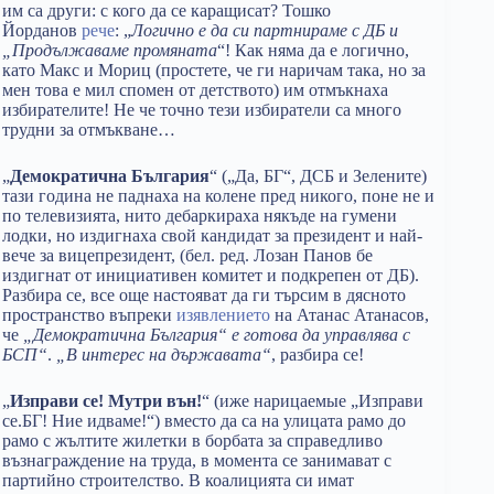
им са други: с кого да се каращисат? Тошко
Йорданов
рече
: „
Логично е да си партнираме с ДБ и
„Продължаваме промяната
“! Как няма да е логично,
като Макс и Мориц (простете, че ги наричам така, но за
мен това е мил спомен от детството) им отмъкнаха
избирателите! Не че точно тези избиратели са много
трудни за отмъкване…
„
Демократична България
“ („Да, БГ“, ДСБ и Зелените)
тази година не паднаха на колене пред никого, поне не и
по телевизията, нито дебаркираха някъде на гумени
лодки, но издигнаха свой кандидат за президент и най-
вече за вицепрезидент, (бел. ред. Лозан Панов бе
издигнат от инициативен комитет и подкрепен от ДБ).
Разбира се, все още настояват да ги търсим в дясното
пространство въпреки
изявлението
на Атанас Атанасов,
че
„Демократична България“ е готова да управлява с
БСП“
.
„В интерес на държавата“
, разбира се!
„
Изправи се! Мутри вън!
“ (иже нарицаемые „Изправи
се.БГ! Ние идваме!“) вместо да са на улицата рамо до
рамо с жълтите жилетки в борбата за справедливо
възнаграждение на труда, в момента се занимават с
партийно строителство. В коалицията си имат