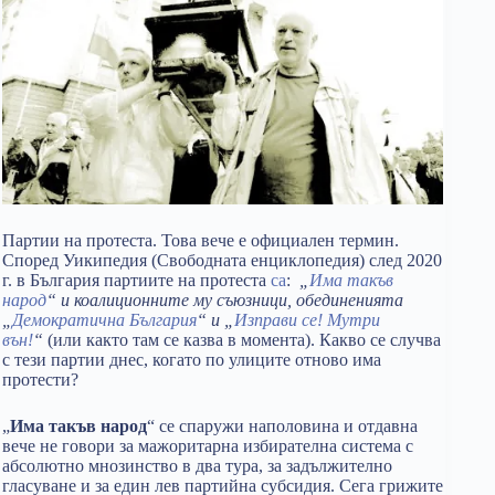
Партии на протеста. Това вече е официален термин.
Според Уикипедия (Свободната енциклопедия) след 2020
г. в България партиите на протеста
са
:
„
Има такъв
народ
“ и коалиционните му съюзници, обединенията
„
Демократична България
“ и „
Изправи се! Мутри
вън!
“
(или както там се казва в момента). Какво се случва
с тези партии днес, когато по улиците отново има
протести?
„
Има такъв народ
“ се спаружи наполовина и отдавна
вече не говори за мажоритарна избирателна система с
абсолютно мнозинство в два тура, за задължително
гласуване и за един лев партийна субсидия. Сега грижите