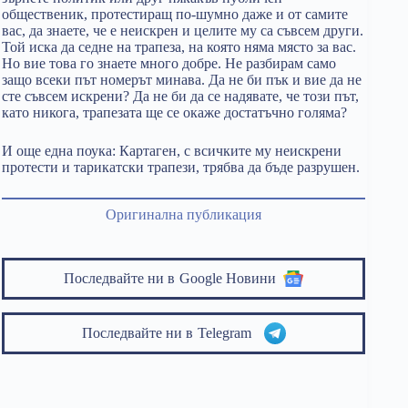
общественик, протестиращ по-шумно даже и от самите
вас, да знаете, че е неискрен и целите му са съвсем други.
Той иска да седне на трапеза, на която няма място за вас.
Но вие това го знаете много добре. Не разбирам само
защо всеки път номерът минава. Да не би пък и вие да не
сте съвсем искрени? Да не би да се надявате, че този път,
като никога, трапезата ще се окаже достатъчно голяма?
И още една поука: Картаген, с всичките му неискрени
протести и тарикатски трапези, трябва да бъде разрушен.
Оригинална публикация
Последвайте ни в
Google Новини
Последвайте ни в
Telegram