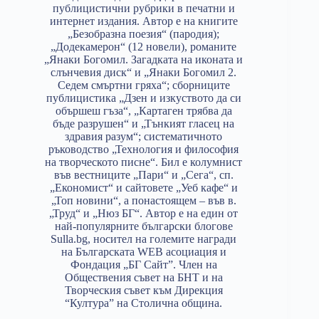
публицистични рубрики в печатни и
интернет издания. Автор е на книгите
„Безобразна поезия“ (пародия);
„Додекамерон“ (12 новели), романите
„Янаки Богомил. Загадката на иконата и
слънчевия диск“ и „Янаки Богомил 2.
Седем смъртни гряха“; сборниците
публицистика „Дзен и изкуството да си
обършеш гъза“, „Картаген трябва да
бъде разрушен“ и „Тънкият гласец на
здравия разум“; систематичното
ръководство „Технология и философия
на творческото писне“. Бил е колумнист
във вестниците „Пари“ и „Сега“, сп.
„Економист“ и сайтовете „Уеб кафе“ и
„Топ новини“, а понастоящем – във в.
„Труд“ и „Нюз БГ“. Автор е на един от
най-популярните български блогове
Sulla.bg, носител на големите награди
на Българската WEB асоциация и
Фондация „БГ Сайт”. Член на
Обществения съвет на БНТ и на
Творческия съвет към Дирекция
“Култура” на Столична община.