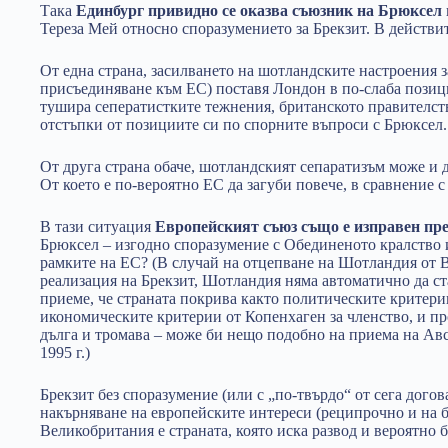
Така
Единбург привидно се оказва съюзник на Брюксел
Тереза Мей относно споразумението за Брекзит. В действит
От една страна, засилването на шотландските настроения 
присъединяване към ЕС) поставя Лондон в по-слаба позици
тушира сеператистките тежнения, британското правителств
отстъпки от позициите си по спорните въпроси с Брюксел.
От друга страна обаче, шотландският сепаратизъм може и д
От което е по-вероятно ЕС да загуби повече, в сравнение 
В тази ситуация
Европейският съюз също е изправен пр
Брюксел – изгодно споразумение с Обединеното кралство 
рамките на ЕС? (В случай на отцепване на Шотландия от 
реализация на Брекзит, Шотландия няма автоматично да ст
приеме, че страната покрива както политическите критерии
икономическите критерии от Копенхаген за членство, и пр
дълга и тромава – може би нещо подобно на приема на А
1995 г.)
Брекзит без споразумение (или с „по-твърдо“ от сега догов
накърняване на европейските интереси (реципрочно и на б
Великобритания е страната, която иска развод и вероятно б