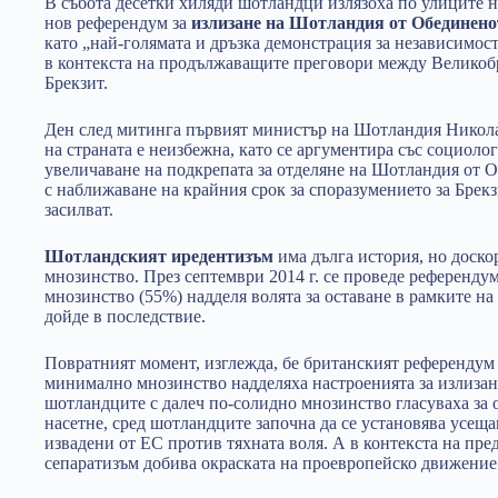
В събота десетки хиляди шотландци излязоха по улиците н
нов референдум за
излизане на Шотландия от Обединено
като „най-голямата и дръзка демонстрация за независимост
в контекста на продължаващите преговори между Великоб
Брекзит.
Ден след митинга първият министър на Шотландия Никола
на страната е неизбежна, като се аргументира със социоло
увеличаване на подкрепата за отделяне на Шотландия от О
с наближаване на крайния срок за споразумението за Брекз
засилват.
Шотландският иредентизъм
има дълга история, но доско
мнозинство. През септември 2014 г. се проведе референдум
мнозинство (55%) надделя волята за оставане в рамките на
дойде в последствие.
Повратният момент, изглежда, бе британският референдум о
минимално мнозинство надделяха настроенията за излизане
шотландците с далеч по-солидно мнозинство гласуваха за 
насетне, сред шотландците започна да се установява усеща
извадени от ЕС против тяхната воля. А в контекста на пр
сепаратизъм добива окраската на проевропейско движение