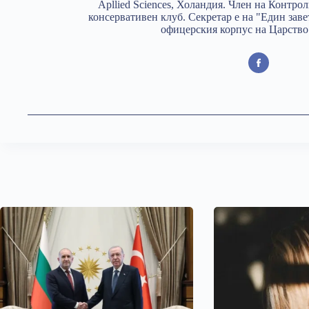
Apllied Sciences, Холандия. Член на Контро
консервативен клуб. Секретар е на "Един заве
офицерския корпус на Царство