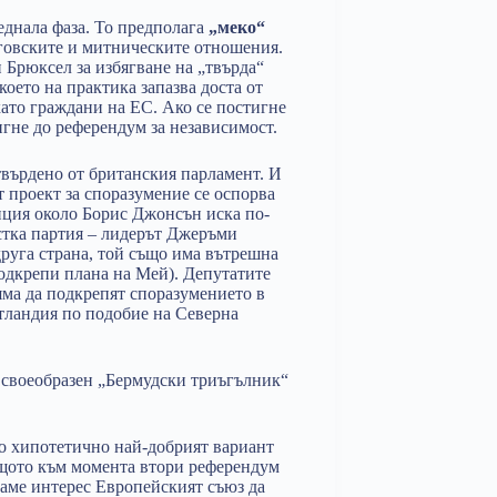
еднала фаза. То предполага
„меко“
говските и митническите отношения.
 Брюксел за избягване на „твърда“
ето на практика запазва доста от
ато граждани на ЕС. Ако се постигне
игне до референдум за независимост.
отвърдено от британския парламент. И
 проект за споразумение се оспорва
зиция около Борис Джонсън иска по-
стка партия – лидерът Джеръми
друга страна, той също има вътрешна
подкрепи плана на Мей). Депутатите
ма да подкрепят споразумението в
тландия по подобие на Северна
в своеобразен „Бермудски триъгълник“
то хипотетично най-добрият вариант
защото към момента втори референдум
маме интерес Европейският съюз да