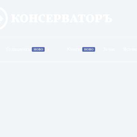
Годишникъ
Книги
За нас
Всичк
НОВО
НОВО