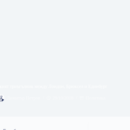
кият триъгълник между Лондон, Брюксел и Единбург
Димитър Петров
29/10/2018
Политика