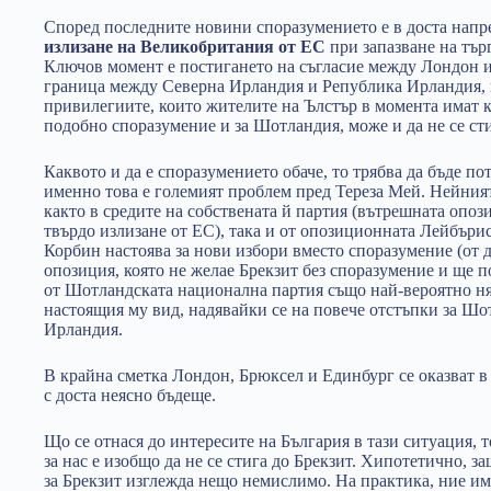
Според последните новини споразумението е в доста напр
излизане на Великобритания от ЕС
при запазване на тър
Ключов момент е постигането на съгласие между Лондон и
граница между Северна Ирландия и Република Ирландия, ко
привилегиите, които жителите на Ълстър в момента имат к
подобно споразумение и за Шотландия, може и да не се ст
Каквото и да е споразумението обаче, то трябва да бъде п
именно това е големият проблем пред Тереза Мей. Нейният
както в средите на собствената й партия (вътрешната опо
твърдо излизане от ЕС), така и от опозиционната Лейбъри
Корбин настоява за нови избори вместо споразумение (от 
опозиция, която не желае Брекзит без споразумение и ще 
от Шотландската национална партия също най-вероятно ня
настоящия му вид, надявайки се на повече отстъпки за Шо
Ирландия.
В крайна сметка Лондон, Брюксел и Единбург се оказват 
с доста неясно бъдеще.
Що се отнася до интересите на България в тази ситуация, 
за нас е изобщо да не се стига до Брекзит. Хипотетично, 
за Брекзит изглежда нещо немислимо. На практика, ние и