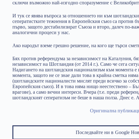
сключи възможно най-изгодно споразумение с Великобрит
И тук се явява въпроса за отношението ни към шотландския
сеператистките тежнения в Европейския съюз са против б
първо, защото дестабилизират Съюза и второ, далеч по-ва
аналогични процеси у нас.
Ако народът вземе грешно решение, на кого ще търси сметк
Бях против референдума за независимост на Каталуния, бя
независимост на Шотландия (от 2014 г.). Само че сега ситу
Надигането на шотландския национализъм към момента е в
момента, защото не се знае дали това в крайна сметка няма
(шотландските националисти мислят преди всичко за собств
Европейския съюз). И в това няма нищо неестествено – Бъ
врагове), а само вечни интереси. Вчера (т.е. преди референ
шотландският сеператизъм не беше в наша полза. Днес е. А
Оригинална публикац
Последвайте ни в
Google Но