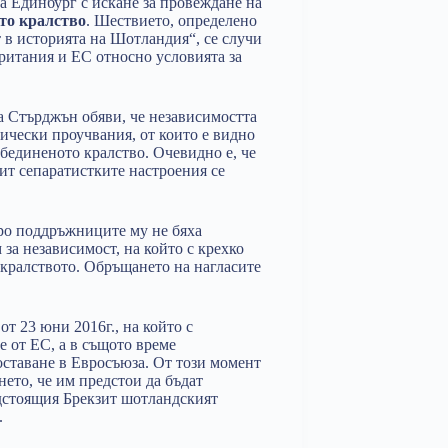
а Единбург с искане за провеждане на
то кралство
. Шествието, определено
 в историята на Шотландия“, се случи
ритания и ЕС относно условията за
 Стърджън обяви, че независимостта
гически проучвания, от които е видно
бединеното кралство. Очевидно е, че
ит сепаратистките настроения се
ро поддръжниците му не бяха
 за независимост, на който с крехко
 кралството. Обръщането на нагласите
т 23 юни 2016г., на който с
 от ЕС, а в същото време
оставане в Евросъюза. От този момент
нето, че им предстои да бъдат
едстоящия Брекзит шотландският
.