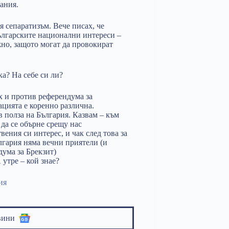
ания.
 сепаратизъм. Вече писах, че
ългарските национални интереси –
жно, защото могат да провокират
а? На себе си ли?
х и против референдума за
ацията е коренно различна.
 полза на България. Казвам – към
 да се обърне срещу нас
ения си интерес, и чак след това за
лгария няма вечни приятели (и
дума за Брекзит)
 утре – кой знае?
ия
вини