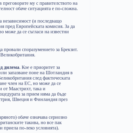
в преговорите му с правителството на
елност обаче ситуацията е по-сложна.
за независимост (и последващо
я пред Европейската комисия. За да
о може да се съгласи на известни
а провали споразумението за Брекзит.
с Великобритания.
ед дилема
. Кое е приоритет за
или запазване поне на Шотландия в
Великобритания след фактическата
ане член на ЕС, но може да се
 от Маастрихт, така и
оцедурата за прием няма да бъде
встрия, Швеция и Финландия през
аряното) обаче означава сериозно
ританските такива, но все пак
и приела по-леко условията).