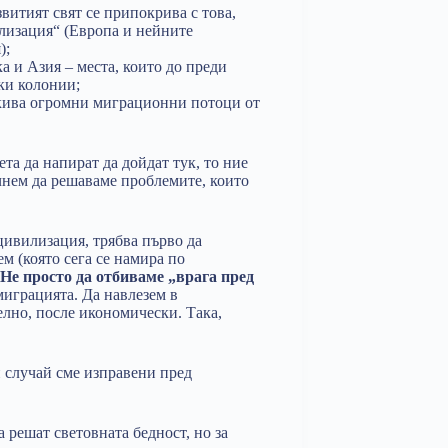
витият свят се припокрива с това,
илизация“ (Европа и нейните
);
 и Азия – места, които до преди
ки колонии;
акива огромни миграционни потоци от
та да напират да дойдат тук, то ние
очнем да решаваме проблемите, които
цивилизация, трябва първо да
 (която сега се намира по
Не просто да отбиваме „врага пред
играцията. Да навлезем в
елно, после икономически. Така,
н случай сме изправени пред
 решат световната бедност, но за