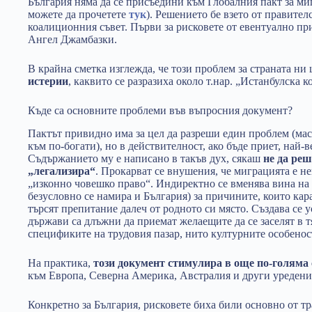
България няма да се присъедини към Глобалния пакт за м
можете да прочетете
тук
). Решението бе взето от правител
коалиционния съвет. Първи за рисковете от евентуално п
Ангел Джамбазки.
В крайна сметка изглежда, че този проблем за страната ни
истерии
, каквито се разразиха около т.нар. „Истанбулска 
Къде са основните проблеми във въпросния документ?
Пактът привидно има за цел да разреши един проблем (ма
към по-богати), но в действителност, ако бъде приет, най-
Съдържанието му е написано в такъв дух, сякаш
не да реш
„легализира“
. Прокарват се внушения, че миграцията е н
„изконно човешко право“. Индиректно се вменява вина на 
безусловно се намира и България) за причините, които ка
търсят препитание далеч от родното си място. Създава се 
държави са длъжни да приемат желаещите да се заселят в тя
спецификите на трудовия пазар, нито културните особено
На практика,
този документ стимулира в още по-голяма
към Европа, Северна Америка, Австралия и други уредени
Конкретно за България, рисковете биха били основно от 