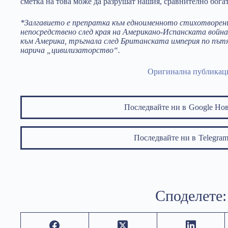
сметка на това може да разрушат нашия, сравнително богат
*Залгавието е препратка към едноименното стихотворени
непосредствено след края на Американо-Испанската война 
към Америка, тръгнала след Британската империя по пътя
нарича „цивилизаторство“.
Оригинална публикац
Последвайте ни в
Google Но
Последвайте ни в
Telegr
Споделете: