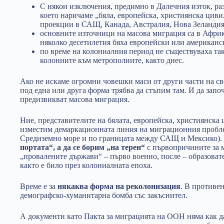
С някои изключения, предимно в Далечния изток, раз
което наричаме „бяла, европейска, християнска цив
проекции в САЩ, Канада, Австралия, Нова Зеландия
основните източници на масова миграция са в Африка
няколко десетилетия бяха европейски или американс
по време на колониалния период не съществуваха т
колониите към метрополиите, както днес.
Ако не искаме огромни човешки маси от други части на све
под една или друга форма трябва да стъпим там. И да зап
предизвикват масова миграция.
Ние, представителите на бялата, европейска, християнска 
изместим демаркационната линия на миграционния проблем
Средиземно море и по границата между САЩ и Мексико).
портата“, а да се борим „на терен“
с първопричините за м
„провалените държави“ – първо военно, после – образоват
както е било през колониалната епоха.
Време е за
някаква форма на реколонизация
. В противе
демографско-хуманитарна бомба със закъснител.
А документи като Пакта за миграцията на ООН няма как да