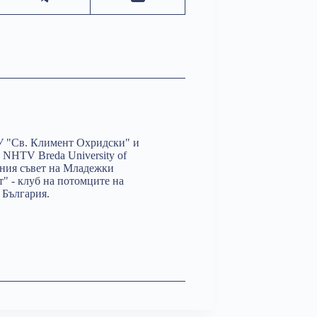
У "Св. Климент Охридски" и
 NHTV Breda University of
лния съвет на Младежки
т" - клуб на потомците на
 България.