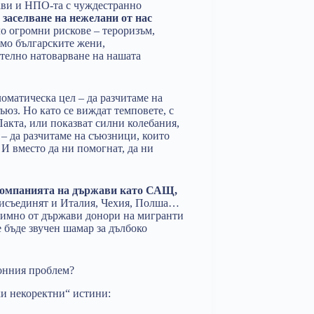
жави и НПО-та с чуждестранно
л
заселване на нежелани от нас
ло огромни рискове – тероризъм,
ямо българските жени,
ително натоварване на нашата
оматическа цел – да разчитаме на
юз. Но като се виждат темповете, с
Пакта, или показват силни колебания,
 – да разчитаме на съюзници, които
 И вместо да ни помогнат, да ни
компанията на държави като САЩ,
присъединят и Италия, Чехия, Полша…
димно от държави донори на мигранти
 бъде звучен шамар за дълбоко
ионния проблем?
ки некоректни“ истини: