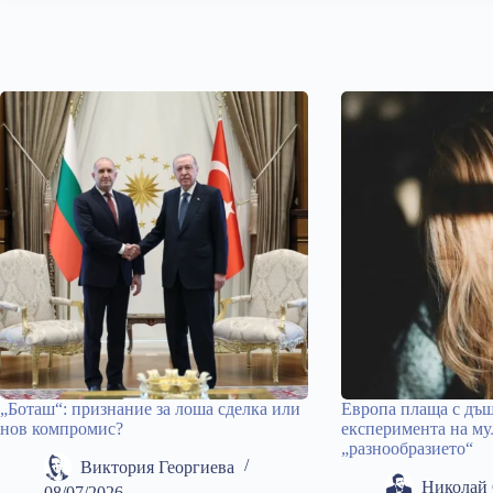
„Боташ“: признание за лоша сделка или
Европа плаща с дъщ
нов компромис?
експеримента на му
„разнообразието“
Виктория Георгиева
Николай 
08/07/2026