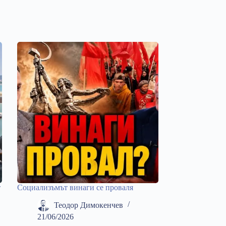
т
Социализъмът винаги се проваля
Теодор Димокенчев
21/06/2026