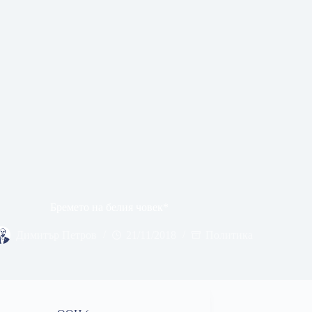
Бремето на белия човек*
Димитър Петров
21/11/2018
Политика