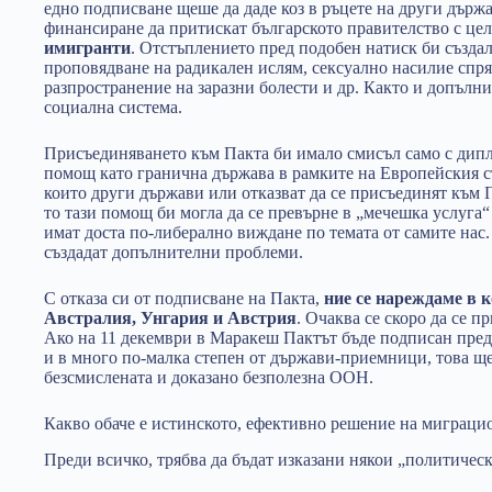
едно подписване щеше да даде коз в ръцете на други дър
финансиране да притискат българското правителство с це
имигранти
. Отстъплението пред подобен натиск би създа
проповядване на радикален ислям, сексуално насилие спр
разпространение на заразни болести и др. Както и допълн
социална система.
Присъединяването към Пакта би имало смисъл само с дипл
помощ като гранична държава в рамките на Европейския съ
които други държави или отказват да се присъединят към 
то тази помощ би могла да се превърне в „мечешка услуга“
имат доста по-либерално виждане по темата от самите нас.
създадат допълнителни проблеми.
С отказа си от подписване на Пакта,
ние се нареждаме в 
Австралия, Унгария и Австрия
. Очаква се скоро да се 
Ако на 11 декември в Маракеш Пактът бъде подписан пре
и в много по-малка степен от държави-приемници, това ще
безсмислената и доказано безполезна ООН.
Какво обаче е истинското, ефективно решение на миграц
Преди всичко, трябва да бъдат изказани някои „политичес