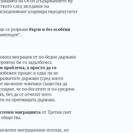
играцията на ООН (съдържанието му
ството след заседание на
рисъединяване алармира евродепутатът
 ще се разреши
бързо и без особени
конвенция“.
совата миграция от по-бедни държави
вероятно би го задълбочил.
и проблема, а просто да го
еизбежен процес и едва ли не
развитите държави (сред които
рат милиони човешки същества да
усещане, че по-богатите и по-уредени
х, без да се отчитат нито
сти на приемащата държава.
 степен миграцията
от Третия свят
 общества.
транзитни миграционни потоци, но