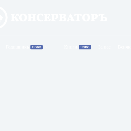
Годишникъ
Книги
За нас
Всичк
НОВО
НОВО