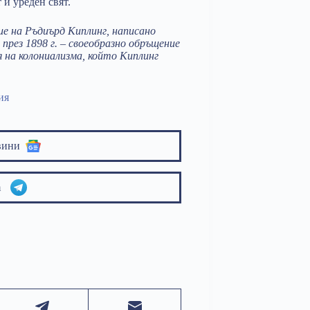
 и уреден свят.
е на Ръдиърд Киплинг, написано
през 1898 г. – своеобразно обръщение
 на колониализма, който Киплинг
ия
вини
am