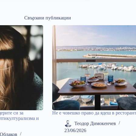
Свързани публикации
ерите си за
Не е човешко право да ядеш в ресторан
лтикултурализма и
Теодор Димокенчев
23/06/2026
Облаков