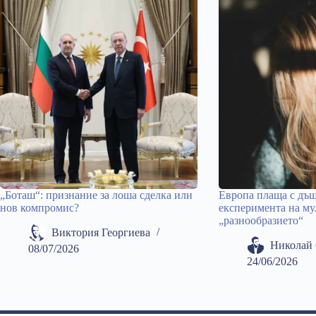
„Боташ“: признание за лоша сделка или
Европа плаща с дъщ
нов компромис?
експеримента на му
„разнообразието“
Виктория Георгиева
Николай 
08/07/2026
24/06/2026