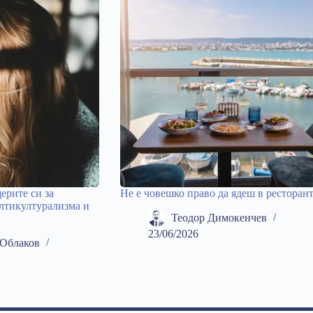
ерите си за
Не е човешко право да ядеш в ресторан
лтикултурализма и
Теодор Димокенчев
23/06/2026
Облаков