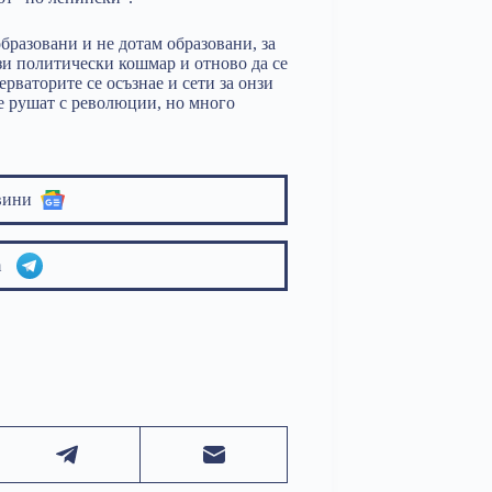
образовани и не дотам образовани, за
зи политически кошмар и отново да се
ерваторите се осъзнае и сети за онзи
е рушат с революции, но много
вини
am