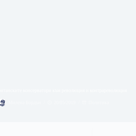
ританските консерватори към революция и контрареволюция
Милена Бордън
20/05/2019
Политика