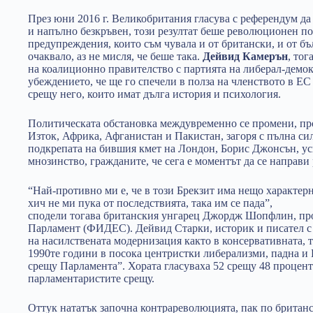
През юни 2016 г. Великобритания гласува с референдум да
и напълно безкръвен, този резултат беше революционен п
предупреждения, които съм чувала и от британски, и от бъл
очаквало, аз не мисля, че беше така.
Дейвид Камерън
, тог
на коалиционно правителство с партията на либерал-демок
убеждението, че ще го спечели в полза на членството в Е
срещу него, които имат дълга история и психология.
Политическата обстановка междувременно се промени, пр
Изток, Африка, Афганистан и Пакистан, загоря с пълна сил
подкрепата на бившия кмет на Лондон, Борис Джонсън, усп
мнозинство, гражданите, че сега е моментът да се направи
“Най-противно ми е, че в този Брекзит има нещо характерно
хич не ми пука от последствията, така им се пада”,
сподели тогава британския унгарец Джордж Шопфлин, пр
Парламент (ФИДЕС). Дейвид Старки, историк и писател с 
на насилствената модернизация както в консервативната, т
1990те години в посока центристки либерализми, падна и 
срещу Парламента”. Хората гласуваха 52 срещу 48 процента
парламентаристите срещу.
Оттук нататък започна контрареволюцията, пак по британ