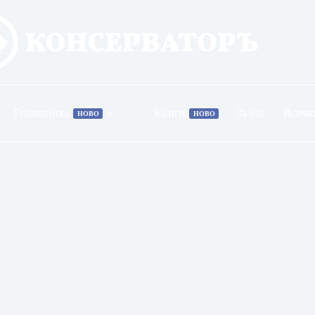
Годишникъ
Книги
За нас
Всичк
НОВО
НОВО