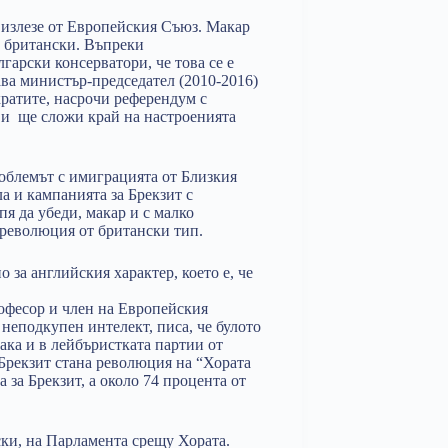
 излезе от Европейския Съюз. Макар
о британски. Въпреки
гарски консерватори, че това се е
ава министър-председател (2010-2016)
ратите, насрочи референдум с
С и ще сложи край на настроенията
облемът с имиграцията от Близкия
а и кампанията за Брекзит с
я да убеди, макар и с малко
 революция от британски тип.
 за английския характер, което е, че
офесор и член на Европейския
неподкупен интелект, писа, че булото
ака и в лейбъристката партии от
Брекзит стана революция на “Хората
 за Брекзит, а около 74 процента от
ски, на Парламента срещу Хората.