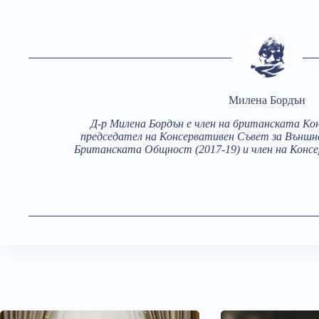
Милена Бордън
Д-р Милена Бордън е член на британската Ко
председател на Консервативен Съвет за Външ
Британската Общност (2017-19) и член на Консе