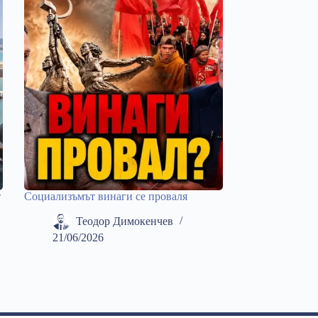
т
Социализъмът винаги се проваля
Теодор Димокенчев
21/06/2026