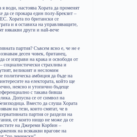
а я води, настоява Хората да променят
е да се прокара един полу-Брекзит –
ЕС. Хората по британски се
рата и я оставиха на управляващите,
вят някакви други и най-вече
ивната партия? Съвсем ясно е, че не е
ознавам десен човек, британец,
да се изправи на крака и освободи от
 – социалистически страхлива и
утият, великият и несломим
е политическа амбиция да бъде на
 интересите на електората, който ще
алечно, неясно и утопично бъдеще
еференциално с такава бивша
лика. Допусна се от символ на
безизходица. Вместо да слуша Хората
вам на тези, които смятат, че в
сервативната партия се раздели на
ания, от които нищо не може да се
ъристите на Джереми Корбин –
ърженик на всякакви врагове на
от “по ленински”.