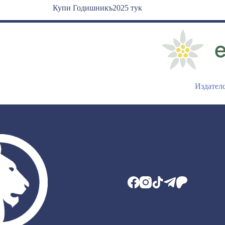
Купи Годишникъ2025 тук
Издател