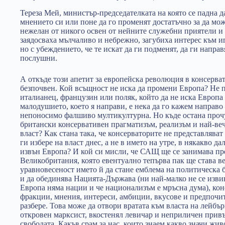
Тереза Мей, министър-председателката на която се падна д
мнението си или поне да го променят достатъчно за да мож
нежелан от никого освен от нейните служебни приятели и 
заядосваха мълчаливо и небрежно, загубиха интерес към иг
но с убеждението, че те искат да ги подменят, да ги напра
послушни.
А откъде този апетит за европейска революция в консерват
безпочвен. Кой всъщност не иска да промени Европа? Не п
италианец, французин или поляк, който да не иска Европа 
малодушието, което я направи, е нека да го кажем направо
непоносимо фалшиво мултикултурна. Но къде остана проч
британски консервативен прагматизъм, реализъм и най-веч
власт? Как стана така, че консерваторите не представляват
ги избере на власт днес, а не в името на утре, в някакво д
извън Европа? И кой си мисли, че САЩ ще се занимава пр
Великобритания, която евентуално тепърва пак ще става ве
уравновесеност името й да стане емблема на политическа 
и да обединява Нацията-Държава (ни най-малко не се извиня
Европа няма нации и че национализъм е мръсна дума), кон
фракции, мнения, интереси, амбиции, вкусове и предпочит
разбере. Това може да отвори вратата към власта на лейб
откровен марксист, вкостенял левичар и неприличен прив
свободата. Какъв срам за нас, които знаем какво значи жив