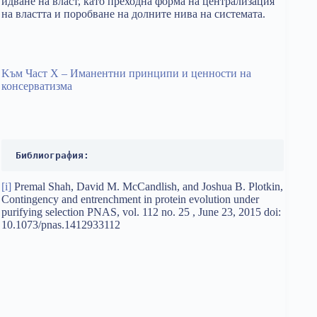
идване на власт, като преходна форма на централизация
на властта и поробване на долните нива на системата.
Kъм Част X – Иманентни принципи и ценности на
консерватизма
Библиография:
[i]
Premal Shah, David M. McCandlish, and Joshua B. Plotkin,
Contingency and entrenchment in protein evolution under
purifying selection PNAS, vol. 112 no. 25 , June 23, 2015 doi:
10.1073/pnas.1412933112