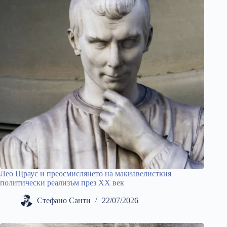
Лео Щраус и преосмислянето на макиавелисткия
политически реализъм през ХХ век
Стефано Санти
22/07/2026