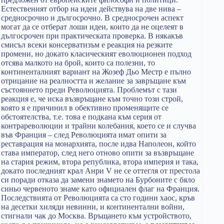
Естественият отбор на идеи действува на две нива –
средносрочно и дългосрочно. В средносрочен аспект
могат да се отберат лоши идеи, които да не оцелеят в
дългосрочен при практическата проверка. В някакъв
смисъл всеки консерватизъм е реакция на резките
промени, но докато класическият еволюционен подход
отсява малкото на брой, които са полезни, то
континенталният вариант на Жозеф Дьо Местр е пълно
отрицание на реалността и желание за завръщане към
състоянието преди Революцията. Проблемът с тази
реакция е, че иска възвръщане към точно този строй,
която я е причинил в обективно променящите се
обстоятелства, т.е. това е подкана към серия от
контрареволюции и трайни колебания, което се и случва
във Франция – след Революцията имат опити за
реставрация на монархията, после идва Наполеон, който
става император, след него отново опити за възвръщане
на стария режим, втора република, втора империя и така,
докато последният крал Анри V не се оттегля от престола
си поради отказа да замени знамето на Бурбоните с бяло
синьо червеното знаме като официален флаг на Франция.
Последствията от Революцията са сто години хаос, кръв
на десетки хиляди невинни, и континентални войни,
стигнали чак до Москва. Връщането към устройството,