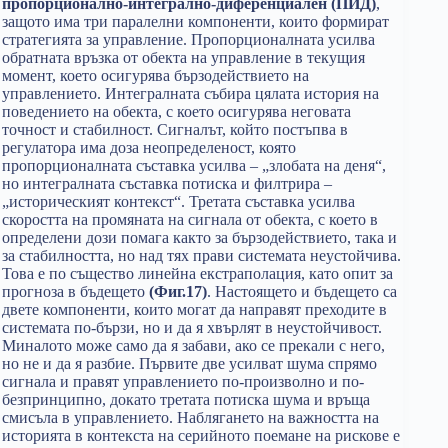
пропорционално-интегрално-диференциален (ПИД)
,
защото има три паралелни компоненти, които формират
стратегията за управление. Пропорционалната усилва
обратната връзка от обекта на управление в текущия
момент, което осигурява бързодействието на
управлението. Интегралната събира цялата история на
поведението на обекта, с което осигурява неговата
точност и стабилност. Сигналът, който постъпва в
регулатора има доза неопределеност, която
пропорционалната съставка усилва – „злобата на деня“,
но интегралната съставка потиска и филтрира –
„историческият контекст“. Третата съставка усилва
скоростта на промяната на сигнала от обекта, с което в
определени дози помага както за бързодействието, така и
за стабилността, но над тях прави системата неустойчива.
Това е по същество линейна екстраполация, като опит за
прогноза в бъдещето
(Фиг.17)
. Настоящето и бъдещето са
двете компоненти, които могат да направят преходите в
системата по-бързи, но и да я хвърлят в неустойчивост.
Миналото може само да я забави, ако се прекали с него,
но не и да я разбие. Първите две усилват шума спрямо
сигнала и правят управлението по-произволно и по-
безпринципно, докато третата потиска шума и връща
смисъла в управлението. Наблягането на важността на
историята в контекста на серийното поемане на рискове е