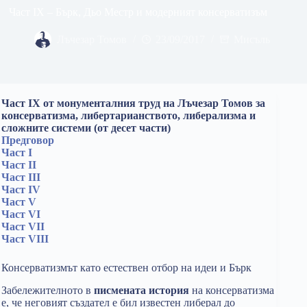
Част IX – Бърк, Дьо Местр и модерният консерватизъм
Лъчезар Томов
23/09/2017
Мисъль
Част IX от монументалния труд на Лъчезар Томов за
консерватизма, либертарианството, либерализма и
сложните системи (от десет части)
Предговор
Част I
Част II
Част III
Част IV
Част V
Част VI
Част VII
Част VIII
Консерватизмът като естествен отбор на идеи и Бърк
Забележителното в
писмената история
на консерватизма
е, че неговият създател е бил известен либерал до