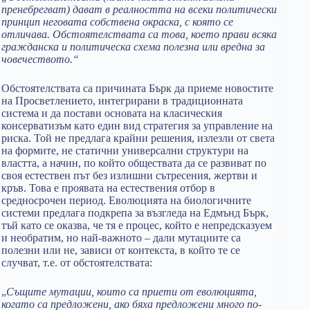
пренебрегват) дават в реалността на всеки политически
принцип неговата собствена окраска, с която се
отличава. Обстоятелствата са това, което прави всяка
гражданска и политическа схема полезна или вредна за
човечеството.“
Обстоятелствата са причината Бърк да приеме новостите
на Просветлението, интегрирани в традиционната
система и да постави основата на класическия
консерватизъм като един вид стратегия за управление на
риска. Той не предлага крайни решения, излезли от света
на формите, не статични универсални структури на
властта, а начин, по който обществата да се развиват по
своя естествен път без излишни сътресения, жертви и
кръв. Това е проявата на естествения отбор в
средносрочен период. Еволюцията на биологичните
системи предлага подкрепа за възгледа на Едмънд Бърк,
тъй като се оказва, че тя е процес, който е непредсказуем
и необратим, но най-важното – дали мутациите са
полезни или не, зависи от контекста, в който те се
случват, т.е. от обстоятелствата:
„
Същите мутации, които са приети от еволюцията,
когато са предложени, ако бяха предложени много по-