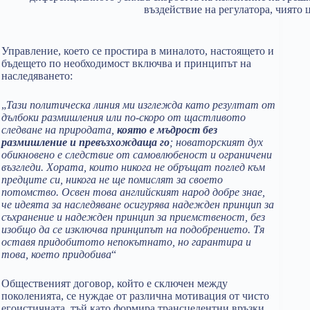
въздействие на регулатора, чиято 
Управление, което се простира в миналото, настоящето и
бъдещето по необходимост включва и принципът на
наследяването:
„
Тази политическа линия ми изглежда като резултат от
дълбоки размишления или по-скоро от щастливото
следване на природата,
която е мъдрост без
размишление и превъзхождаща го
; новаторският дух
обикновено е следствие от самовлюбеност и ограничени
възгледи. Хората, които никога не обръщат поглед към
предците си, никога не ще помислят за своето
потомство. Освен това английският народ добре знае,
че идеята за наследяване осигурява надежден принцип за
съхранение и надежден принцип за приемственост, без
изобщо да се изключва принципът на подобрението. Тя
оставя придобитото непокътнато, но гарантира и
това, което придобива
“
Общественият договор, който е сключен между
поколенията, се нуждае от различна мотивация от чисто
егоистичната, тъй като формира трансцедентни връзки