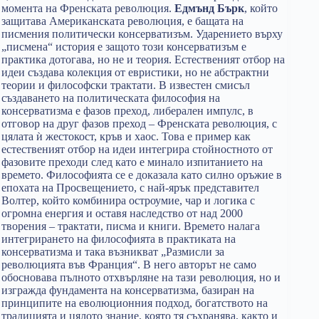
момента на Френската революция.
Едмънд Бърк
, който
защитава Американската революция, е бащата на
писмения политически консерватизъм. Ударението върху
„писмена“ история е защото този консерватизъм е
практика дотогава, но не и теория. Естественият отбор на
идеи създава колекция от евристики, но не абстрактни
теории и философски трактати. В известен смисъл
създаването на политическата философия на
консерватизма е фазов преход, либерален импулс, в
отговор на друг фазов преход – Френската революция, с
цялата ѝ жестокост, кръв и хаос. Това е пример как
естественият отбор на идеи интегрира стойностното от
фазовите преходи след като е минало изпитанието на
времето. Философията се е доказала като силно оръжие в
епохата на Просвещението, с най-ярък представител
Волтер, който комбинира остроумие, чар и логика с
огромна енергия и оставя наследство от над 2000
творения – трактати, писма и книги. Времето налага
интегрирането на философията в практиката на
консерватизма и така възникват „Размисли за
революцията във Франция“. В него авторът не само
обосновава пълното отхвърляне на тази революция, но и
изгражда фундамента на консерватизма, базиран на
принципите на еволюционния подход, богатството на
традицията и цялото знание, която тя съхранява, както и