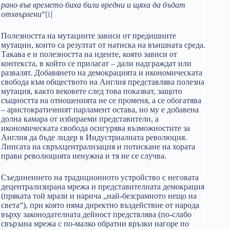
рано във времето биха били вредни и щяха да бъдат
отхвърлени
“
[i]
Полезността на мутациите зависи от предишните
мутации, които са резултат от натиска на външната среда.
Такава е и полезността на идеите, която зависи от
контекста, в който се прилагат – дали надграждат или
развалят. Добавянето на демокрацията и икономическата
свобода към обществото на Англия представлява полезна
мутация, както вековете след това показват, защото
същността на отношенията не се променя, а се обогатява
– аристократичният парламент остава, но му е добавена
долна камара от избираеми представители, а
икономическата свобода осигурява възможностите за
Англия да бъде лидер в Индустриалната революция.
Липсата на свръхцентрализация и потискане на хората
прави революцията ненужна и тя не се случва.
Съединението на традиционното устройство с неговата
децентрализирана мрежа и представителната демокрация
(пряката той мрази и нарича „най-безсрамното нещо на
света“), при която няма директно въздействие от народа
върху законодателната дейност предствлява (по-слабо
свързана мрежа с по-малко обратни връзки нагоре по