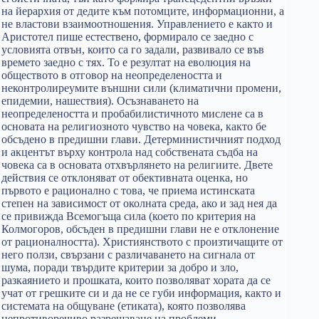
на йерархия от дедите към потомците, информационни, а
не властови взаимоотношения. Управлението е както и
Аристотел пише естествено, формирало се заедно с
условията отвън, които са го задали, развивало се във
времето заедно с тях. То е резултат на еволюция на
обществото в отговор на неопределеността и
неконтролиреумите външни сили (климатични промени,
епидемии, нашествия). Осъзнаването на
неопределеността и пробабилистичното мислене са в
основата на религиозното чувство на човека, както бе
обсъдено в предишни глави. Детерминистичният подход
и акцентът върху контрола над собствената съдба на
човека са в основата отхвърлянето на религиите. Двете
действия се отклоняват от обективната оценка, но
първото е рационално с това, че приема истинската
степен на зависимост от околната среда, ако и зад нея да
се привижда Всемогъща сила (което по критерия на
Колмогоров, обсъден в предишни глави не е отклонение
от рационалността). Християнството с произтичащите от
него ползи, свързани с различаването на сигнала от
шума, поради твърдите критерии за добро и зло,
разкаянието и прошката, които позволяват хората да се
учат от грешките си и да не се губи информация, както и
системата на общуване (етиката), която позволява
непротиворечиво разрешаване на проблеми.