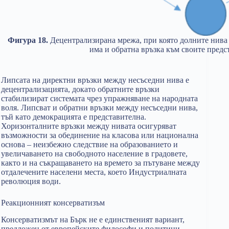
Фигура 18.
Децентрализирана мрежа, при която долните нива 
има и обратна връзка към своите предс
Липсата на директни връзки между несъседни нива е
децентрализацията, докато обратните връзки
стабилизират системата чрез упражняване на народната
воля. Липсват и обратни връзки между несъседни нива,
тъй като демокрацията е представителна.
Хоризонталните връзки между нивата осигуряват
възможности за обединение на класова или национална
основа – неизбежно следствие на образованието и
увеличаването на свободното население в градовете,
както и на съкращаването на времето за пътуване между
отдалечените населени места, което Индустриалната
революция води.
Реакционният консерватизъм
Консерватизмът на Бърк не е единственият вариант,
предложен от европейските философи и политици.