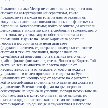
Реакцията на дьо Местр не е единствена, след него идва
епохата на авторитарния консерватизъм, който
предшествува възхода на тоталитарните режими на
комунизма, национал-социализма и късния фашизъм на
Мусолини. Консерватизмът, който се опитва да отхвърли
демокрацията, индивидуалната свобода и върховенството
на закона, не успява, защото обстоятелствата са се
променили. Идеите на Томас Карлайл за ролята на
героите в историята като неин двигател
(редукционистичен, едностранен поглед към сложните
системи и тяхната еволюция, направлявана от
случайността) подготвят почвата за идването на по-
крайни философии като идеите на Доносо де Кортес. Той
смята, че легитимността на властта идва не от
наследствеността, а от насилието, което тя може да
упражнява – в пълен противовес с идеита на Русо и с
цивилизацията изобщо още от времето на Аристотел,
който класифицира тиранията като девиантна форма на
управление. Всички тези форми на дългосрочно
селектиране на идеи са неуспешни, поради неотчитане на
обстятелствата, в които се опитват да се наложат, но
оказват и вредно влияние като не само не възпират
тоталитаризма, но донякъде и съучаствуват в неговото