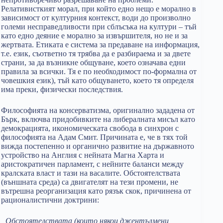
Релативисткият морал, при който едно нещо е морално в
зависимост от културния контекст, води до произволно
големи несправедливости при сблъсъка на култури – тъй
като едно деяние е морално за извършителя, но не и за
жертвата. Етиката е система за предаване на информация,
т.е. език, съответно тя трябва да е разбираема и за двете
страни, за да възникне общуване, което означава едни
правила за всички. Тя е по необходимост по-формална от
човешкия език), тъй като общуването, което тя определя
има преки, физически последствия.
Философията на консерватизма, оригинално зададена от
Бърк, включва придобивките на либералната мисъл като
демокрацията, икономическата свобода в синхрон с
философията на Адам Смит. Причината е, че в тях той
вижда постепенно и органично развитие на държавното
устройство на Англия с нейната Магна Харта и
аристократичен парламент, с нейните баланси между
кралската власт и тази на васалите. Обстоятелствата
(външната среда) са двигателят на тези промени, не
вътрешна реорганизация като рязък скок, причинена от
рационалистични доктрини:
„Обстоятелствата (които някои джентълмени