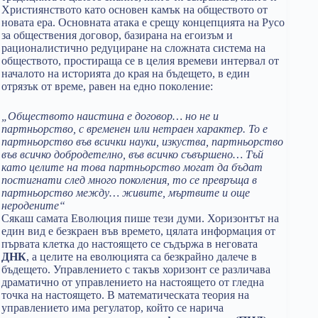
Християнството като основен камък на обществото от
новата ера. Основната атака е срещу концепцията на Русо
за обществения договор, базирана на егоизъм и
рационалистично редуциране на сложната система на
обществото, простираща се в целия времеви интервал от
началото на историята до края на бъдещето, в един
отрязък от време, равен на едно поколение:
„Обществото наистина е договор… но не и
партньорство, с временен или нетраен характер. То е
партньорство във всички науки, изкуства, партньорство
във всичко добродетелно, във всичко съвършено… Тъй
като целите на това партньорство могат да бъдат
постигнати след много поколения, то се превръща в
партньорство между… живите, мъртвите и още
неродените“
Сякаш самата Еволюция пише тези думи. Хоризонтът на
един вид е безкраен във времето, цялата информация от
първата клетка до настоящето се съдържа в неговата
ДНК
, а целите на еволюцията са безкрайно далече в
бъдещето. Управлението с такъв хоризонт се различава
драматично от управлението на настоящето от гледна
точка на настоящето. В математическата теория на
управлението има регулатор, който се нарича