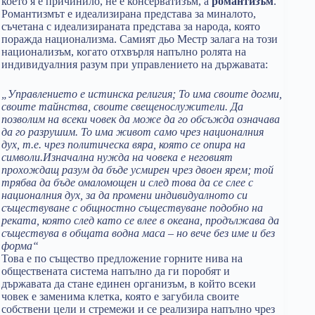
което я е причинило, не е консерватизъм, а
романтизъм
.
Романтизмът е идеализирана представа за миналото,
съчетана с идеализираната представа за народа, която
поражда национализма. Самият дьо Местр залага на този
национализъм, когато отхвърля напълно ролята на
индивидуалния разум при управлението на държавата:
„Управлението е истинска религия; То има своите догми,
своите тайнства, своите свещенослужители. Да
позволим на всеки човек да може да го обсъжда означава
да го разрушим. То има живот само чрез националния
дух, т.е. чрез политическа вяра, която се опира на
символи.Изначална нужда на човека е неговият
прохождащ разум да бъде усмирен чрез двоен ярем; той
трябва да бъде омаломощен и след това да се слее с
националния дух, за да промени индивидуалното си
съществуване с общностно съществуване подобно на
реката, която след като се влее в океана, продължава да
съществува в общата водна маса – но вече без име и без
форма“
Това е по същество предложение горните нива на
обществената система напълно да ги поробят и
държавата да стане единен организъм, в който всеки
човек е заменима клетка, която е загубила своите
собствени цели и стремежи и се реализира напълно чрез