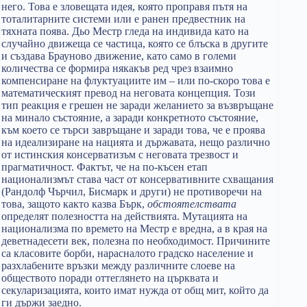
него. Това е зловещата идея, която проправя пътя на
тоталитарните системи или е ранен предвестник на
тяхната поява. Дьо Местр гледа на индивида като на
случайно движеща се частица, която се блъска в другите
и създава Брауново движение, като само в големи
количества се формира някакъв ред чрез взаимно
компенсиране на флуктуациите им – или по-скоро това е
математическият превод на неговата концепция. Този
тип реакция е грешен не заради желанието за възвръщане
на минало състояние, а заради конкретното състояние,
към което се търси завръщане и заради това, че е проява
на идеализиране на нацията и държавата, нещо различно
от истинския консерватизъм с неговата трезвост и
прагматичност. Фактът, че на по-късен етап
национализмът става част от консервативните схващания
(Рандолф Чърчил, Бисмарк и други) не противоречи на
това, защото както казва Бърк,
обстоятелствата
определят полезността на действията. Мутацията на
национализма по времето на Местр е вредна, а в края на
деветнадесети век, полезна по необходимост. Причините
са класовите борби, нарасналото градско население и
разхлабените връзки между различните слоеве на
обществото поради оттеглянето на църквата и
секуларизацията, които имат нужда от общ мит, който да
ги държи заедно.