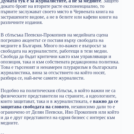
Думата тук е за журналистите, а не за медиите
. Защото
докато броят на вторите расте експоненциално, то
първите заслужават своето място в Червената книга на
застрашените видове, а не в белите или кафеви книги на
различните издания.
В сблъсъка Пеевски-Прокопиев на медийната сцена
погрешно акцентът се поставя върху свободата на
медиите в България. Много по-важен е въпросът за
свободата на журналистите, работещи в тези медии.
Свобода да бъдат критични както към управляващи и
опозиция, така и към собствената редакционна политика.
Това е търсеният и ненамерен плураризъм в българската
журналистика, вина за отсъствието на който носят,
разбира се, най-вече самите журналисти.
Подобно на политическия сблъсък, в който важни не са
физическите представители на страните, а идеологиите,
които защитават, така и в журналистиката, е
важно да се
защитава свободата на словото
, независимо дали то е
ограничено от Делян Пеевски, Иво Прокопиев или който
и да е друг представител на едрия бизнес с интерес към
медиите.