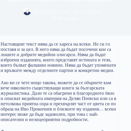
Михаил Кръстев
11/01/2018
Политика
Настоящият текст няма да се хареса на всеки. Не си го
поставя и за цел. В него няма да бъдат посочени кои са
лошите и добрите медийни олигарси. Няма да бъдат
изброени изданията, които представят истината и тези,
които бълват фалшиви новини. Няма да бъдат упоменати
и връзките между отделните партии и конкретни медии.
Ако ви се чете нещо такова, можете да се обърнете към
вече няколкото съществуващи книги за българската
журналистика. Дали те са обагрени в благородното бяло
и описват медийната империя на Делян Пеевски или са в
нетолкова приятна охра и прехвърлят част от цвета си по
образа на Иво Прокопиев и близките му издания… всеки
интерес може да бъде задоволен, при това с най-
описателни и нелицеприятни подробности.