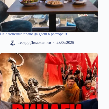
Не е човешко право да ядеш в ресторант
Теодор Димокенчев
23/06/2026