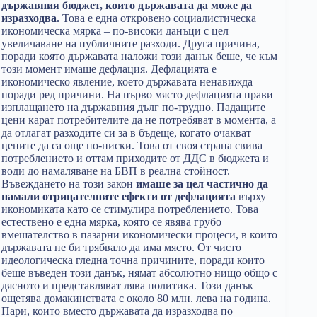
държавния бюджет, които държавата да може да
изразходва.
Това е една откровено социалистическа
икономическа мярка – по-високи данъци с цел
увеличаване на публичните разходи. Друга причина,
поради която държавата наложи този данък беше, че към
този момент имаше дефлация. Дефлацията е
икономическо явление, което държавата ненавижда
поради ред причини. На първо място дефлацията прави
изплащането на държавния дълг по-трудно. Падащите
цени карат потребителите да не потребяват в момента, а
да отлагат разходите си за в бъдеще, когато очакват
цените да са още по-ниски. Това от своя страна свива
потреблението и оттам приходите от ДДС в бюджета и
води до намаляване на БВП в реална стойност.
Въвеждането на този закон
имаше за цел частично да
намали отрицателните ефекти от дефлацията
върху
икономиката като се стимулира потреблението. Това
естествено е една мярка, която се явява грубо
вмешателство в пазарни икономически процеси, в които
държавата не би трябвало да има място. От чисто
идеологическа гледна точна причините, поради които
беше въведен този данък, нямат абсолютно нищо общо с
дясното и представляват лява политика. Този данък
ощетява домакинствата с около 80 млн. лева на година.
Пари, които вместо държавата да изразходва по