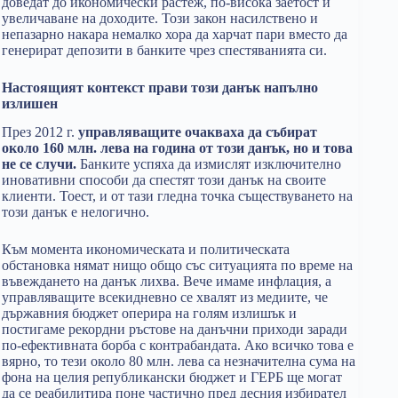
доведат до икономически растеж, по-висока заетост и
увеличаване на доходите. Този закон насилствено и
непазарно накара немалко хора да харчат пари вместо да
генерират депозити в банките чрез спестяванията си.
Настоящият контекст прави този данък напълно
излишен
През 2012 г.
управляващите очакваха да събират
около 160 млн. лева на година от този данък, но и това
не се случи.
Банките успяха да измислят изключително
иновативни способи да спестят този данък на своите
клиенти. Тоест, и от тази гледна точка съществуването на
този данък е нелогично.
Към момента икономическата и политическата
обстановка нямат нищо общо със ситуацията по време на
въвеждането на данък лихва. Вече имаме инфлация, а
управляващите всекидневно се хвалят из медиите, че
държавния бюджет оперира на голям излишък и
постигаме рекордни ръстове на данъчни приходи заради
по-ефективната борба с контрабандата. Ако всичко това е
вярно, то тези около 80 млн. лева са незначителна сума на
фона на целия републикански бюджет и ГЕРБ ще могат
да се реабилитира поне частично пред десния избирател