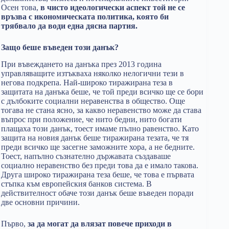
Осен това,
в чисто идеологически аспект той не се
връзва с икономическата политика, която би
трябвало да води една дясна партия.
Защо беше въведен този данък?
При въвеждането на данъка през 2013 година
управляващите изтъкваха няколко нелогични тези в
негова подкрепа. Най-широко тиражирана теза в
защитата на данъка беше, че той преди всичко ще се бори
с дълбоките социални неравенства в общество. Още
тогава не стана ясно, за какво неравенство може да става
въпрос при положение, че нито бедни, нито богати
плащаха този данък, тоест имаме пълно равенство. Като
защита на новия данък беше тиражирана тезата, че тя
преди всичко ще засегне заможните хора, а не бедните.
Тоест, напълно съзнателно държавата създаваше
социално неравенство без преди това да е имало такова.
Друга широко тиражирана теза беше, че това е първата
стъпка към европейския банков система. В
действителност обаче този данък беше въведен поради
две основни причини.
Първо,
за да могат да влязат повече приходи в