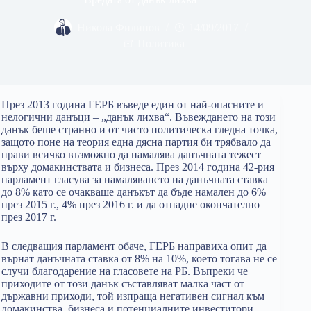
Никола Филипов
14/09/2017
Политика
През 2013 година ГЕРБ въведе един от най-опасните и
нелогични данъци – „данък лихва“. Въвеждането на този
данък беше странно и от чисто политическа гледна точка,
защото поне на теория една дясна партия би трябвало да
прави всичко възможно да намалява данъчната тежест
върху домакинствата и бизнеса. През 2014 година 42-рия
парламент гласува за намаляването на данъчната ставка
до 8% като се очакваше данъкът да бъде намален до 6%
през 2015 г., 4% през 2016 г. и да отпадне окончателно
през 2017 г.
В следващия парламент обаче, ГЕРБ направиха опит да
върнат данъчната ставка от 8% на 10%, което тогава не се
случи благодарение на гласовете на РБ. Въпреки че
приходите от този данък съставляват малка част от
държавни приходи, той изпраща негативен сигнал към
домакинства, бизнеса и потенциалните инвеститори.