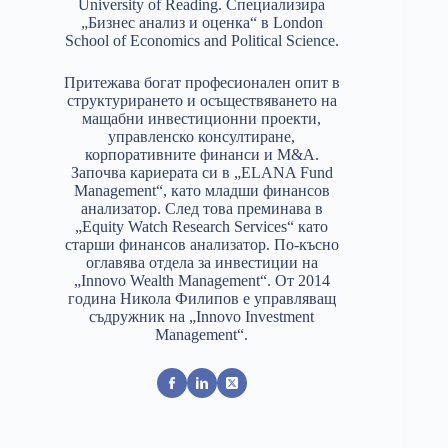
University of Reading. Специализира
„Бизнес анализ и оценка“ в London
School of Economics and Political Science.
Притежава богат професионален опит в
структурирането и осъществяването на
мащабни инвестиционни проекти,
управленско консултиране,
корпоративните финанси и M&A.
Започва кариерата си в „ELANA Fund
Management“, като младши финансов
анализатор. След това преминава в
„Equity Watch Research Services“ като
старши финансов анализатор. По-късно
оглавява отдела за инвестиции на
„Innovo Wealth Management“. От 2014
година Никола Филипов е управляващ
съдружник на „Innovo Investment
Management“.