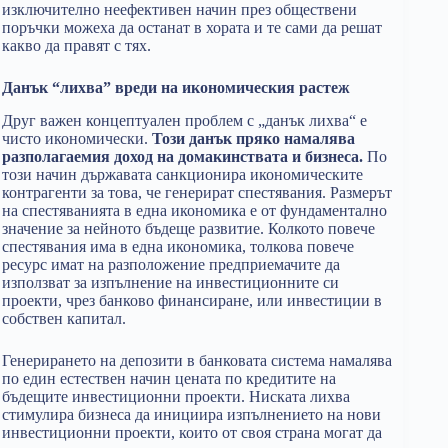
изключително неефективен начин през обществени
поръчки можеха да останат в хората и те сами да решат
какво да правят с тях.
Данък “лихва” вреди на икономическия растеж
Друг важен концептуален проблем с „данък лихва“ е
чисто икономически.
Този данък пряко намалява
разполагаемия доход на домакинствата и бизнеса.
По
този начин държавата санкционира икономическите
контрагенти за това, че генерират спестявания. Размерът
на спестяванията в една икономика е от фундаментално
значение за нейното бъдеще развитие. Колкото повече
спестявания има в една икономика, толкова повече
ресурс имат на разположение предприемачите да
използват за изпълнение на инвестиционните си
проекти, чрез банково финансиране, или инвестиции в
собствен капитал.
Генерирането на депозити в банковата система намалява
по един естествен начин цената по кредитите на
бъдещите инвестиционни проекти. Ниската лихва
стимулира бизнеса да инициира изпълнението на нови
инвестиционни проекти, които от своя страна могат да