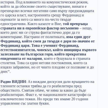
история. Под влиянието на комунистическия режим,
който за да обоснове своето съществуване, винаги е
прехвърлял всички негативи само върху предхождащата
го царска власт, настроенията срещу Фердинанд и
оценките за него са много по-често твърде
едностранчиви. Както казахте и Вие,
той превръща
страната ни в европейски фактор несъмнено
– нещо,
което днес ми се струва фантастично дори да го
коментираме. Настрани от политиката,
има един друг
Фердинанд, който смея да твърдя е дори по-значим от
Фердинанд царя. Това е ученият Фердинанд,
естествоизпитателя, човекът, който инициира първото
залесяване на български гори, който прекратява
епидемията от малария
, която е бушувала в страната
столетия. Това са едни негови постижения, които са
изцяло забравени, но от чиито плодове се ползваме и до
днес“.
Радио ВИДИН
: Аз виждам дискусия дали връщането на
тленните останки трябва да го реабилитира пред
обществото. Смятам обаче, че няма за какво да бъде
реабилитиран. Факт е, че националните катастрофи са
изключително тежки. Но преди тях имаме 20 години
управление със златни букви.