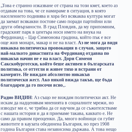
„Това е странно изказване от страна на този кмет, което аз
отдавам на това, че се намираме в ситуация, в която
населението подивява и хора без всякаква култура могат
да заемат всякакви постове само поради партийни или
други обвързаности. В град Пловдив, да му припомним,
градският парк в центъра носи името на внука на
Фердинанд – Цар Симеонова градина, който пък е все
още жив монарх, макар и не на власт.
Аз не мога да видя
някаква политическа провокация в случая, защото
най-малкото династията на Фердинанд отдавна по
никакъв начин не е на власт. Дори Симеон
Сакскобурготски, който беше активен в българската
политика, се оттегли и живее тихо и встрани от
камерите. Не виждам абсолютно никакъв
политически жест. Ако някой вижда такъв, ще бъда
благодарен да го посочи ясно
„.
Радио ВИДИН
: Аз също не виждам политически акт. Не
искам да надценявам мненията в социалните мрежи, но
изводът ми е, че трябва да се научим да се съжителстваме
с нашата история и да я приемаме такава, каквато е. Не
само да правим преоценки. Да, много войници си губят
животите в каузата обединена България, но през 1908
година България става независима държава. А това нещо