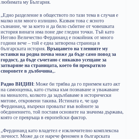
любимата му България.
„Едно разделение в обществото по тази тема в случая е
малко или много излишно. Казвам това с ясното
съзнание, че за което и да било събитие от човешката
история винаги има поне две гледни точки. Тъй като
Негово Величество Фердинанд е покойник от много
години вече – той е една затворена страница в
българската история.
Връщането на тленните му
останки на родна почва може да бъде само повод за
гордост, да бъде съчетано с някакво усещане за
затваряне на страницата, което би прекратило
споровете в дълбочина
„.
Радио ВИДИН
: Може би трябва да го приемем като акт
на самооценка, като стъпка към познаване и уважаване
на миналото, колкото да задълбаваме в исторически
митове, откровени такива. Истината е, че цар
Фердинанд, въпреки провалът във войните за
обединението, той поставя основите на значима държава,
която се превръща в европейски фактор.
„Фердинанд като владетел е изключително комплексна
личност. Може да се нарече феномен в българската