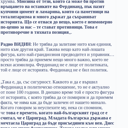
хрумва.
Мнозина от тези, които са може би против
връщането на останките на Фердинанд, пък пазят
купчини цимент и ламарина, които са паметници на
тоталитаризма и много държат да съхраняват
историята. Що се отнася до нещо, което е неимоверно
по-ценно за нас – те стават противници. Това е
противоречие в тяхната позиция
„.
Радио ВИДИН
: Не трябва да залитаме нито към единия,
нито към другия край. Такива нещо като най-лошата
фигура, като най-грандиозния предводител и управник…
просто трябва да приемем нещо много важно, което не
всеки асимилира. Фердинанд не е лице от политиката,
той е лице от историята. Фердинанд не е бил политик.
„Така е, да, със сигурност. Каквото и да е вършил
Фердинанд в политическо отношение, то не е актуално
от поне 100 години. В днешно време той е просто фигура
от историята, с която трябва да се помирим и да приемем
факта, че няма как да бъде заличен от нашето минало.
Когато говорим за неуспехите му, нека си спомним,
че
това е времето, когато най-българският град се е
считал, че е Цариград. Младата българска държава е
мечтаела Цариград да бъде присъединен към нея. Днес