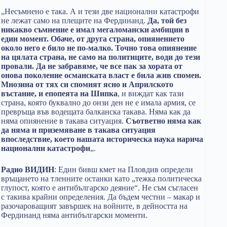
„Несъмнено е така. А и тези две национални катастрофи
не лежат само на плещите на Фердинанд.
Да, той без
никакво съмнение е имал мегаломански амбиции в
един момент. Обаче, от друга страна, опиянението
около него е било не по-малко. Точно това опиянение
на цялата страна, не само на политиците, води до тези
провали. Да не забравяме, че все пак за хората от
онова поколение османската власт е била жив спомен.
Мнозина от тях си спомнят ясно и Априлското
въстание, и епопеята на Шипка
, и виждат как тази
страна, която буквално до онзи ден не е имала армия, се
превръща във водещата балканска такава. Няма как да
няма опиянение в такава ситуация.
Съответно няма как
да няма и приземяване в такава ситуация
впоследствие, което нашата историческа наука нарича
национални катастрофи
„.
Радио ВИДИН
: Един бивш кмет на Пловдив определи
връщането на тленните останки като „тежка политическа
глупост, която е антибългарско деяние“. Не съм съгласен
с такива крайни определения. Да бъдем честни – макар и
разочароващият завършек на войните, в дейността на
Фердинанд няма антибългарски моменти.