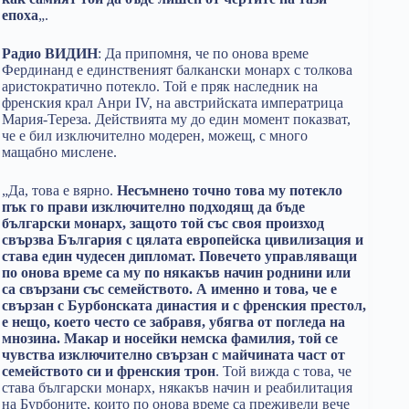
епоха
„.
Радио ВИДИН
: Да припомня, че по онова време
Фердинанд е единственият балкански монарх с толкова
аристократично потекло. Той е пряк наследник на
френския крал Анри IV, на австрийската императрица
Мария-Тереза. Действията му до един момент показват,
че е бил изключително модерен, можещ, с много
мащабно мислене.
„Да, това е вярно.
Несъмнено точно това му потекло
пък го прави изключително подходящ да бъде
български монарх, защото той със своя произход
свързва България с цялата европейска цивилизация и
става един чудесен дипломат. Повечето управляващи
по онова време са му по някакъв начин роднини или
са свързани със семейството. А именно и това, че е
свързан с Бурбонската династия и с френския престол,
е нещо, което често се забравя, убягва от погледа на
мнозина. Макар и носейки немска фамилия, той се
чувства изключително свързан с майчината част от
семейството си и френския трон
. Той вижда с това, че
става български монарх, някакъв начин и реабилитация
на Бурбоните, които по онова време са преживели вече