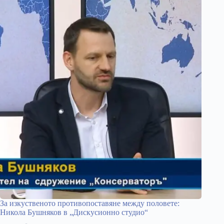
За изкуственото противопоставяне между половете:
Никола Бушняков в „Дискусионно студио“