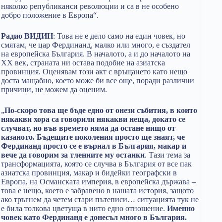
няколко републиканси революции и са в не особено
добро положение в Европа“.
Радио ВИДИН
: Това не е дело само на един човек, но
смятам, че цар Фердинанд, малко или много, е създател
на европейска България. В началото, а и до началото на
ХХ век, страната ни остава подобие на азиатска
провинция. Оценявам този акт с връщането като нещо
доста мащабно, което може би все още, поради различни
причини, не можем да оценим.
„
По-скоро това ще бъде едно от онези събития, в които
някакви хора са говорили някакви неща, докато се
случват, но във времето няма да остане нищо от
казаното. Бъдещите поколения просто ще знаят, че
Фердинанд просто се е върнал в България, макар и
вече да говорим за тленните му останки
. Тази тема за
трансформацията, която се случва в България от все пак
азиатска провинция, макар и бидейки географски в
Европа, на Османската империя, в европейска държава –
това е нещо, което е забравено в нашата история, защото
ако тръгнем да четем стари пътеписи… ситуацията тук не
е била толкова цветуща в нито едно отношение.
Именно
човек като Фердинанд е донесъл много в България.