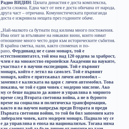
Радио ВИДИН
: Цялата династия е доста комплексна,
доста сложна. Една част от нея е доста обичана от народа,
друга част – отричана. Комунистическата пропаганда
доста е изкривила нещата през годините обаче.
„Най-малкото са бутнати под килима много постижения.
Има опит за втъляване на някакви вини, които нямат
отношение много често дори към историческите събития.
В крайна сметка, нали, както споменах и по-
рано,
Фердинанд не е само монарх, той е
естествоизпитател, той има над 120 ордена за храброст,
член е на множество европейски Академии на науките,
участвал е в научни експедиции. Той е първият
монарх, който е летял на самолет. Той е първият
монарх, който е притежавал личен автомобил –
заменил е каляската на царя с личен автомобил. Това
показва, че той е един човек с модерно мислене. Ако
му се беше паднало да живее и управлява в мирното
време след Втората световна война, а не в бурното
време на социална и политическа трансформация,
както и на научен напредък преди Втората и преди
Първата световни войни, то той би бил запомнен като
либерален човек, като модерен монарх. Паднало му се
е да управлява в епоха на национализъм. Тогава няма
как самият той да бъде лишен от чертите на тази