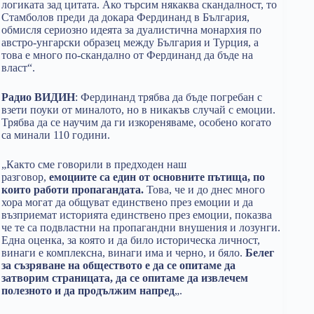
логиката зад цитата. Ако търсим някаква скандалност, то
Стамболов преди да докара Фердинанд в България,
обмисля сериозно идеята за дуалистична монархия по
австро-унгарски образец между България и Турция, а
това е много по-скандално от Фердинанд да бъде на
власт“.
Радио ВИДИН
: Фердинанд трябва да бъде погребан с
взети поуки от миналото, но в никакъв случай с емоции.
Трябва да се научим да ги изкореняваме, особено когато
са минали 110 години.
„Както сме говорили в предходен наш
разговор,
емоциите са един от основните пътища, по
които работи пропагандата.
Това, че и до днес много
хора могат да общуват единствено през емоции и да
възприемат историята единствено през емоции, показва
че те са подвластни на пропагандни внушения и лозунги.
Една оценка, за която и да било историческа личност,
винаги е комплексна, винаги има и черно, и бяло.
Белег
за съзряване на обществото е да се опитаме да
затворим страницата, да се опитаме да извлечем
полезното и да продължим напред
„.