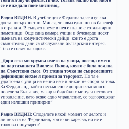
това ми звучи фантастично. Тогава малко или много
се е виждало поне мислимо
„.
Радио ВИДИН
: В учебниците Фердинанд се изучава
доста повърхностно. Мисля, че няма един негов барелеф
в страната. В същото време в нея е пълно с тоталитарни
паметници. Още една камара улици и булеварди носят
имената на комунистически дейци, които е доста
съмнително дали са обслужвали българския интерес.
Това е голям парадокс.
„
Дори сега ми хрумва името на улица, носеща името
на партизанката Виолета Якова, която е била лоялна
на Съветския съюз. От гледна точка на съвременните
дефиниции бихме я приели за терорист
. Но тя е
удостоена с улица на нейно име и никой не спори за това.
За Фердинанд, който несъмнено е допринесъл много
повече за България, макар и бидейки с минуси неговото
управление, като всяко едно управление, се разгорещяват
едни излишни припирни“.
Радио ВИДИН
: Споделете някой момент от делото и
личността на Фердинанд, който ви харесва, но не е
толкова популярен?