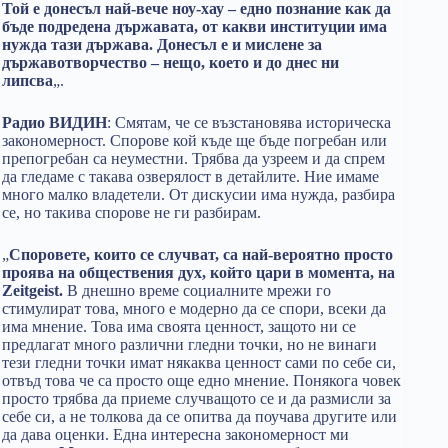
Той е донесъл най-вече ноу-хау – едно познание как да
бъде подредена държавата, от какви институции има
нужда тази държава. Донесъл е и мислене за
държавотворчество – нещо, което и до днес ни
липсва
„.
Радио ВИДИН
: Смятам, че се възстановява историческа
закономерност. Спорове кой къде ще бъде погребан или
препогребан са неуместни. Трябва да узреем и да спрем
да гледаме с такава озверялост в детайлите. Ние имаме
много малко владетели. От дискусии има нужда, разбира
се, но такива спорове не ги разбирам.
„
Споровете, които се случват, са най-вероятно просто
проява на обществения дух, който цари в момента, на
Zeitgeist.
В днешно време социалните мрежи го
стимулират това, много е модерно да се спори, всеки да
има мнение. Това има своята ценност, защото ни се
предлагат много различни гледни точки, но не винаги
тези гледни точки имат някаква ценност сами по себе си,
отвъд това че са просто още едно мнение. Понякога човек
просто трябва да приеме случващото се и да размисли за
себе си, а не толкова да се опитва да поучава другите или
да дава оценки. Една интересна закономерност ми