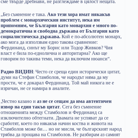
сме твърде дребнави, не разглеждаме в цялост нещата.
„Без съмнение е така.
Ако тези хора имат някакъв
проблем с монархическия институт, нека им
припомним, че България като монархия е много по-
демократична и свободна държава от България като
социалистическа държава.
Кой е по-абсолютен монарх,
ако мога да използвам едно такова сравнение:
Фердинанд, синът му Борис или Тодор Живков? Чия
власт е била по-еднолична и авторитарна? Ако ще
говорим по такива теми, нека да включим нюанси“.
Радио ВИДИН
: Често се среща един исторически цитат,
думи на Стефан Стамболов, че народът няма да му
прости, че е докарал Фердинанд. Той май никога не е
изричан, не се намира в аналите.
„Честно казано и
аз не се сещам да има автентичен
извор на един такъв цитат
. Сега без съмнение
отношенията между Стамболов и Фердинанд са
изключително обтегнати. Двамата не успяват да се
сработят, което по някакъв начин коства и живота на
Стамболов може би… но не мисля, че българският народ
трябва да прощава на Стамболов. Не разбирам аз самият