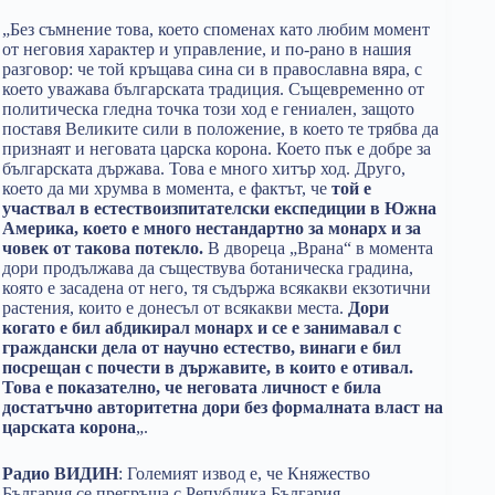
„Без съмнение това, което споменах като любим момент
от неговия характер и управление, и по-рано в нашия
разговор: че той кръщава сина си в православна вяра, с
което уважава българската традиция. Същевременно от
политическа гледна точка този ход е гениален, защото
поставя Великите сили в положение, в което те трябва да
признаят и неговата царска корона. Което пък е добре за
българската държава. Това е много хитър ход. Друго,
което да ми хрумва в момента, е фактът, че
той е
участвал в естествоизпитателски експедиции в Южна
Америка, което е много нестандартно за монарх и за
човек от такова потекло.
В двореца „Врана“ в момента
дори продължава да съществува ботаническа градина,
която е засадена от него, тя съдържа всякакви екзотични
растения, които е донесъл от всякакви места.
Дори
когато е бил абдикирал монарх и се е занимавал с
граждански дела от научно естество, винаги е бил
посрещан с почести в държавите, в които е отивал.
Това е показателно, че неговата личност е била
достатъчно авторитетна дори без формалната власт на
царската корона
„.
Радио ВИДИН
: Големият извод е, че Княжество
България се прегръща с Република България.