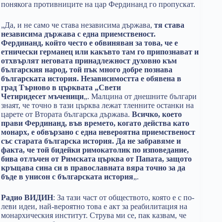
понякога противниците на цар Фердинанд го пропускат.
„Да, и не само че става независима държава,
тя става
независима държава с една приемственост.
Фердинанд, който често е обвиняван за това, че е
етнически германец или какъвто там го припознават и
отхвърлят неговата принадлежност духовно към
българския народ, той пък много добре познава
българската история. Независимостта е обявена в
град Търново в църквата „Свети
Четиридесет мъченици
„. Малцина от днешните българи
знаят, че точно в тази църква лежат тленните останки на
царете от Втората българска държава.
Всичко, което
прави Фердинанд, във времето, когато действа като
монарх, е обвързано с една невероятна приемственост
със старата българска история. Да не забравяме и
факта, че той бидейки римокатолик по изповедание,
бива отлъчен от Римската църква от Папата, защото
кръщава сина си в православната вяра точно за да
бъде в унисон с българската история
„.
Радио ВИДИН
: За тази част от обществото, която е с по-
леви идеи, най-вероятно това е акт за реабилитация на
монархическия институт. Струва ми се, пак казвам, че