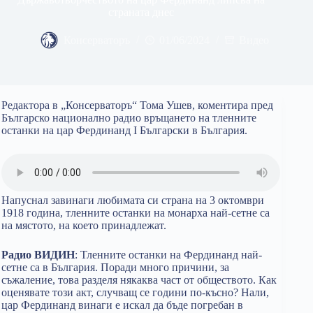
страната днес
Консерваторъ
01/06/2024
Видео
Редактора в „Консерваторъ“ Тома Ушев, коментира пред
Българско национално радио връщането на тленните
останки на цар Фердинанд I Български в България.
Напуснал завинаги любимата си страна на 3 октомври
1918 година, тленните останки на монарха най-сетне са
на мястото, на което принадлежат.
Радио ВИДИН
: Тленните останки на Фердинанд най-
сетне са в България. Поради много причини, за
съжаление, това разделя някаква част от обществото. Как
оценявате този акт, случващ се години по-късно? Нали,
цар Фердинанд винаги е искал да бъде погребан в