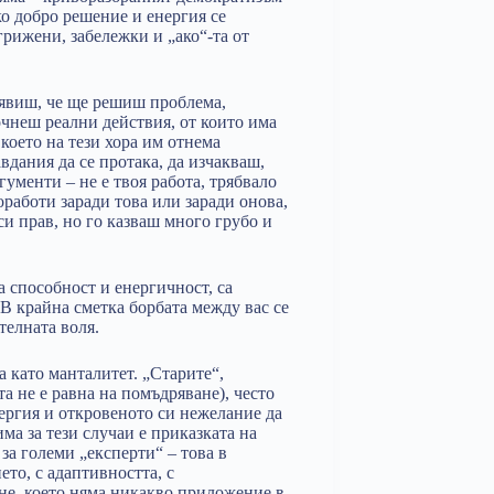
ко добро решение и енергия се
грижени, забележки и „ако“-та от
аявиш, че ще решиш проблема,
очнеш реални действия, от които има
което на тези хора им отнема
дания да се протака, да изчакваш,
ументи – не е твоя работа, трябвало
оработи заради това или заради онова,
си прав, но го казваш много грубо и
 способност и енергичност, са
В крайна сметка борбата между вас се
телната воля.
а като манталитет. „Старите“,
та не е равна на помъдряване), често
нергия и откровеното си нежелание да
а за тези случаи е приказката на
за големи „експерти“ – това в
ето, с адаптивността, с
не, което няма никакво приложение в