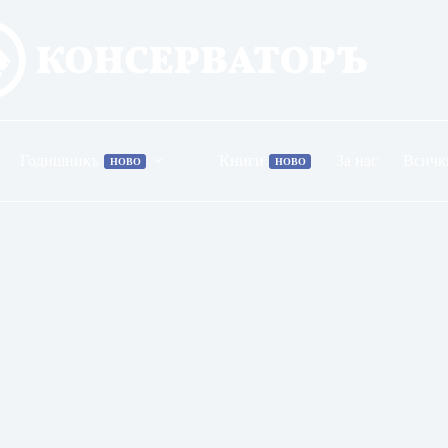
Годишникъ
Книги
За нас
Всичк
НОВО
НОВО