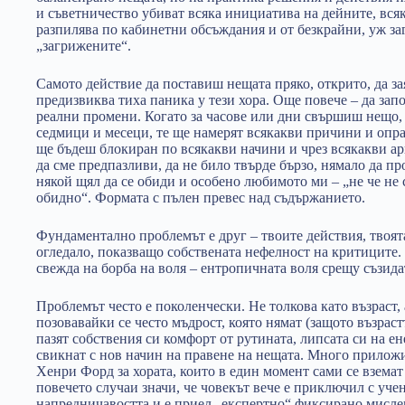
и съветничество убиват всяка инициатива на дейните, вся
разпилява по кабинетни обсъждания и от безкрайни, уж за
„загрижените“.
Самото действие да поставиш нещата пряко, открито, да з
предизвиква тиха паника у тези хора. Още повече – да зап
реални промени. Когато за часове или дни свършиш нещо, 
седмици и месеци, те ще намерят всякакви причини и оправ
ще бъдеш блокиран по всякакви начини и чрез всякакви арг
да сме предпазливи, да не било твърде бързо, нямало да пр
някой щял да се обиди и особено любимото ми – „не че не 
обидно“. Формата с пълен превес над съдържанието.
Фундаментално проблемът е друг – твоите действия, твоята
огледало, показващо собствената нефелност на критиците. 
свежда на борба на воля – ентропичната воля срещу съзида
Проблемът често е поколенчески. Не толкова като възраст, 
позовавайки се често мъдрост, която нямат (защото възраст
пазят собствения си комфорт от рутината, липсата си на е
свикнат с нов начин на правене на нещата. Много приложим
Хенри Форд за хората, които в един момент сами се вземат 
повечето случаи значи, че човекът вече е приключил с учен
напредничавостта и е приел „експертно“ фиксирано мисле