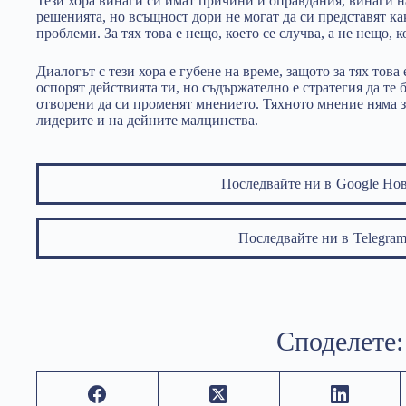
Тези хора винаги си имат причини и оправдания, винаги 
решенията, но всъщност дори не могат да си представят к
проблеми. За тях това е нещо, което се случва, а не нещо, к
Диалогът с тези хора е губене на време, защото за тях тов
оспорят действията ти, но съдържателно е стратегия да те 
отворени да си променят мнението. Тяхното мнение няма з
лидерите и на дейните малцинства.
Последвайте ни в
Google Но
Последвайте ни в
Telegr
Споделете: