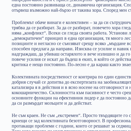
една постоянно развиваща се, динамична организация. Спо
отървеш възможно най-бързо от такива хора. Според мен с
Проблемът обаче винаги е колективен – за да си сътруднича
трябва да се разбират. За да се разбират, повечето хора глед
няма „конфликт“. Всеки си гледа своята работа. Установи 
„демократичен“ принцип в една организация, тя много лесн
позициите и негласно се съюзяват срещу всяко „мърдане вс
способен предлага да направи. Изисква се усилие и навик 
надграждаш, да убиваш остарялото и вече излишно и да г
повече усилия се искат да бъдеш в екип, в който се действ
критика е нещо постоянно. По-лесно е да караш както знае
Колективната посредственост се контрира по един единстве
добрия случай се допитва до експертизата на заобикалящи
катализира я в действия и в ясно носене на отговорност и н
кокошарничество. Склонността към пасивност е често сре
основните функции на ефективния лидер е да постоянно да
да си размърдат мозъците и да действат.
Не съм краен. Не съм „екстремен“. Просто твърдящите го 
криещи се зад колективната безотговорност. В професионал
протакащи проблеми с години, които се решават за седмица