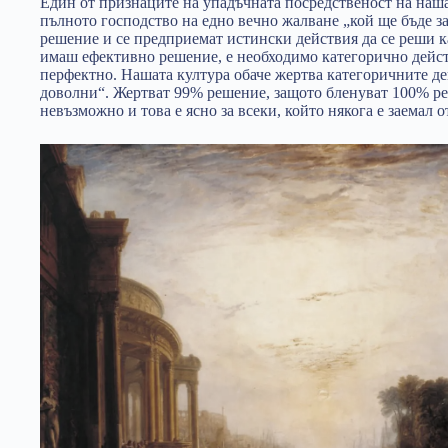
Един от признаците на упадъчната посредственост на наша
пълното господство на едно вечно жалване „кой ще бъде за
решение и се предприемат истински действия да се реши к
имаш ефективно решение, е необходимо категорично действ
перфектно. Нашата култура обаче жертва категоричните дей
доволни“. Жертват 99% решение, защото бленуват 100% р
невъзможно и това е ясно за всеки, който някога е заемал 