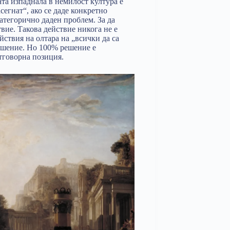
та изпаднала в немилост култура е
сегнат“, ако се даде конкретно
атегорично даден проблем. За да
ие. Такова действие никога не е
ствия на олтара на „всички да са
ешение. Но 100% решение е
отговорна позиция.