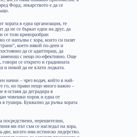
ред Форд, лекарството е да се
ъщо.
т хората в една организация, те
ат да не се бъркат един на друг, да
ли се този криворазбран
о се напълва с хора, които си пазят
трани“, което някой по-деен и
постоянно да се адаптираш, да
о замениш с нещо по-ефективно. Още
а, говори се открито и градивната
ш и никой да не клати лодката.
н начин – чрез водач, който в най-
те го, но прави нещо много важно –
е я оставя да деградира в
щан човешки порок и една от
 я тушира. Буквално да ръчка хората
са посредствени, нерешителни,
ния ми път съм се нагледал на хора,
-две, когато има истинско лидерство.