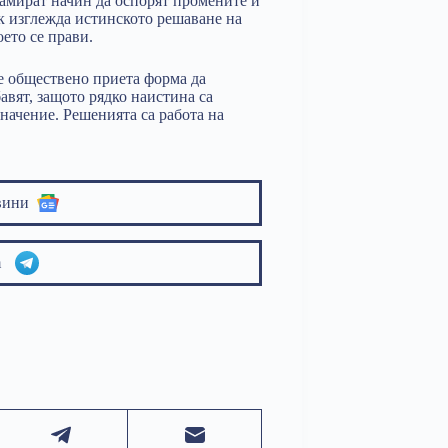
намират начин да оспорят промените и
ак изглежда истинското решаване на
оето се прави.
а е обществено приета форма да
бавят, защото рядко наистина са
начение. Решенията са работа на
вини
am