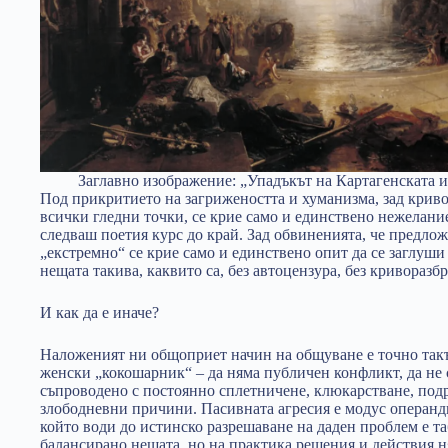
Заглавно изображение: „Упадъкът на Картагенската и
Под прикритието на загрижеността и хуманизма, зад криво
всички гледни точки, се крие само и единствено нежелание
следваш поетия курс до край. Зад обвиненията, че предло
„екстремно“ се крие само и единствено опит да се заглуш
нещата такива, каквито са, без автоцензура, без криворазб
И как да е иначе?
Наложеният ни общоприет начин на общуване е точно такъ
женски „кокошарник“ – да няма публичен конфликт, да не с
съпроводено с постоянно сплетничене, клюкарстване, подр
злободневни причини. Пасивната агресия е модус операнд
който води до истинско разрешаване на даден проблем е та
балансирано нещата, но на практика решения и действия 