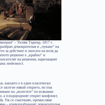
мперия“ – Уилям Търнър, 1817 г.
разбран демократизъм и „чуване“ на
то за действие и липсата на воля да
женото решение е „крайно“ и
и носителят на решения, наричащият
рана любезност.
в, какъвто е в един класически
е засегне някой открито, но пък
иване на „колегите“ по всякакви
и, а плодородният открит конфликт,
бу. Уж се съветваме, премисляме
няма – криворазбраният демократизъм