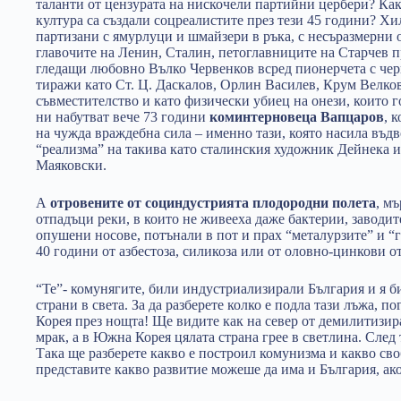
таланти от цензурата на нискочели партийни цербери? Как
култура са създали соцреалистите през тези 45 години? 
партизани с ямурлуци и шмайзери в ръка, с несъразмерни 
главочите на Ленин, Сталин, петоглавниците на Старчев п
гледащи любовно Вълко Червенков всред пионерчета с че
тиражи като Ст. Ц. Даскалов, Орлин Василев, Крум Велко
съвместителство и като физически убиец на онези, които 
ни набутват вече 73 години
коминтерновеца Вапцаров
, 
на чужда враждебна сила – именно тази, която насила въдв
“реализма” на такива като сталинския художник Дейнека и
Маяковски.
А
отровените от социндустрията плодородни полета
, м
отпадъци реки, в които не живееха даже бактерии, заводит
опушени носове, потънали в пот и прах “металурзите” и “г
40 години от азбестоза, силикоза или от оловно-цинкови о
“Те”- комунягите, били индустриализирали България и я б
страни в света. За да разберете колко е подла тази лъжа, 
Корея през нощта! Ще видите как на север от демилитизир
мрак, а в Южна Корея цялата страна грее в светлина. След
Така ще разберете какво е построил комунизма и какво сво
представите какво развитие можеше да има и България, ак