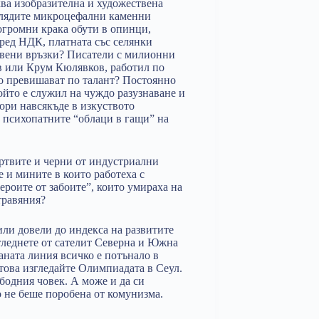
ва изобразителна и художествена
Хилядите микроцефални каменни
огромни крака обути в опинци,
ред НДК, платната със селянки
рвени връзки? Писатели с милионни
в или Крум Кюлявков, работил по
го превишават по талант? Постоянно
който е служил на чуждо разузнаване и
ори навсякъде в изкуството
 психопатните “облаци в гащи” на
ъртвите и черни от индустриални
е и мините в които работеха с
ероите от забоите”, които умираха на
травяния?
или довели до индекса на развитите
погледнете от сателит Северна и Южна
аната линия всичко е потънало в
 това изгледайте Олимпиадата в Сеул.
бодния човек. А може и да си
о не беше поробена от комунизма.