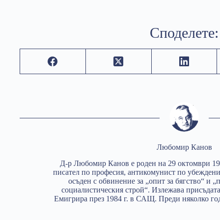
Споделете:
Любомир Канов
Д-р Любомир Канов е роден на 29 октомври 194
писател по професия, антикомунист по убеждения.
осъден с обвинение за „опит за бягство“ и 
социалистическия строй“. Излежава присъдата
Емигрира през 1984 г. в САЩ. Преди няколко го