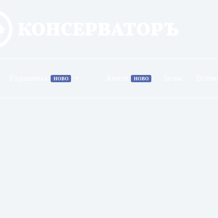
Годишникъ
Книги
За нас
Всичк
НОВО
НОВО