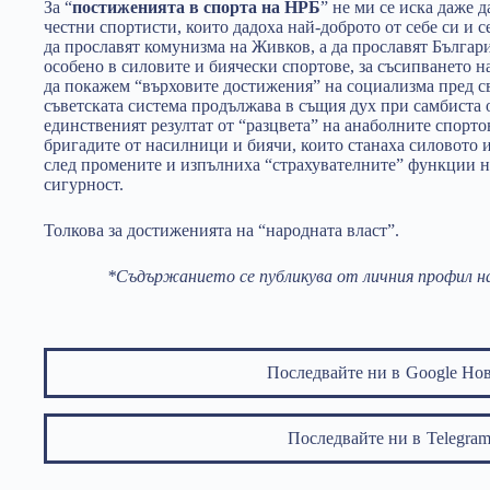
За “
постиженията в спорта на НРБ
” не ми се иска даже 
честни спортисти, които дадоха най-доброто от себе си и с
да прославят комунизма на Живков, а да прославят Българи
особено в силовите и биячески спортове, за съсипването на
да покажем “върховите достижения” на социализма пред све
съветската система продължава в същия дух при самбиста 
единственият резултат от “разцвета” на анаболните спорт
бригадите от насилници и биячи, които станаха силовото
след промените и изпълниха “страхувателните” функции 
сигурност.
Толкова за достиженията на “народната власт”.
*Съдържанието се публикува от личния профил на
Последвайте ни в
Google Но
Последвайте ни в
Telegr