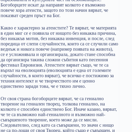
Богоборците искат да направят колкото е възможно
повече хора атеисти, защото по този начин вярват, че
показват среден пръст на Бог.
Какво е характерно за атеистите? Те вярват, че материята
в един миг се е появила от нищото без никаква причина,
без никакъв мотив, без никаква инвенция, и после, след
поредица от слепи случайности, които са се случили само
веднъж и никога повече (например появата на живота),
се е усложнявала и организирала, докато стане способна
да организира такива сложни събития като песенния
фестивал Евровизия. Атеистите вярват също, че те са
върхът на еволюцията (еволюцията е една от големите
случайности, в които вярват), че всичко е постижимо за
техния интелект и че творчеството им е ценно
единствено заради това, че е тяхно лично.
От своя страна богоборците вярват, че са гениално
творение на гениален творец, толкова гениално, на
колкото е способен единствено Бог. Иначе казано, вярват,
че те са възможно най-гениалното и възможно най-
съвършеното творение, което може да се мисли.
Следователно, след като са съвършени, то значи с нищо
не са по-лоши от своя Творец, който също е съвършен, и