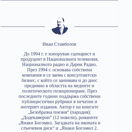
Иван Стамболов
До 1994 г. е хоноруван сценарист и
продуцент в Националната телевизия,
Националното радио и Дарик Радио.
През 1994 г. основава собствена
компания и се заема с консултантски
бизнес, с който се занимава и до днес
предимно в областта на медиите и
политическото позициониране. През
последните години поддържа собствени
публицистични рубрики в печатни и
интернет издания. Автор е на книгите
„Безобразна поезия“ (пародия);
„Додекамерон“ (12 новели), романите
„Янаки Богомил. Загадката на иконата и
слънчевия диск“ и „Янаки Богомил 2.