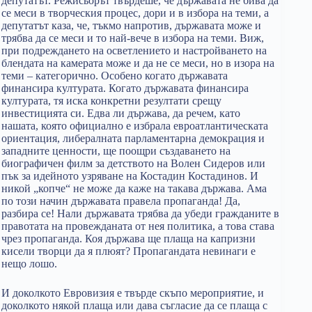
депутатът. Режисьорът твърдеше, че държавата не бива да
се меси в творческия процес, дори и в избора на теми, а
депутатът каза, че, тъкмо напротив, държавата може и
трябва да се меси и то най-вече в избора на теми. Виж,
при подреждането на осветлението и настройването на
блендата на камерата може и да не се меси, но в изора на
теми – категорично. Особено когато държавата
финансира културата. Когато държавата финансира
културата, тя иска конкретни резултати срещу
инвестицията си. Едва ли държава, да речем, като
нашата, която официално е избрала евроатлантическата
ориентация, либералната парламентарна демокрация и
западните ценности, ще поощри създаването на
биографичен филм за детството на Волен Сидеров или
пък за идейното узряване на Костадин Костадинов. И
никой „копче“ не може да каже на такава държава. Ама
по този начин държавата правела пропаганда! Да,
разбира се! Нали държавата трябва да убеди гражданите в
правотата на провежданата от нея политика, а това става
чрез пропаганда. Коя държава ще плаща на капризни
кисели творци да я плюят? Пропагандата невинаги е
нещо лошо.
И доколкото Евровизия е твърде скъпо мероприятие, и
доколкото някой плаща или дава съгласие да се плаща с