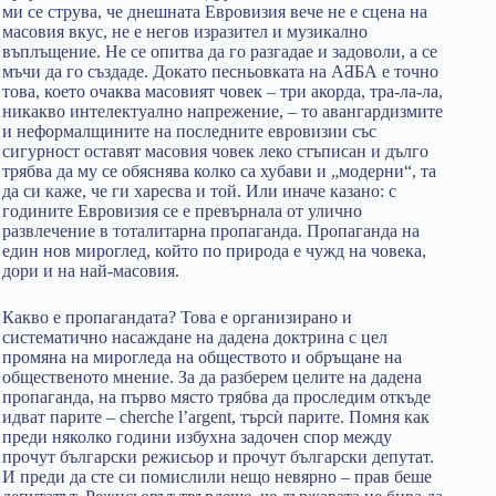
ми се струва, че днешната Евровизия вече не е сцена на
масовия вкус, не е негов изразител и музикално
въплъщение. Не се опитва да го разгадае и задоволи, а се
мъчи да го създаде. Докато песньовката на АƋБА е точно
това, което очаква масовият човек – три акорда, тра-ла-ла,
никакво интелектуално напрежение, – то авангардизмите
и неформалщините на последните евровизии със
сигурност оставят масовия човек леко стъписан и дълго
трябва да му се обяснява колко са хубави и „модерни“, та
да си каже, че ги харесва и той. Или иначе казано: с
годините Евровизия се е превърнала от улично
развлечение в тоталитарна пропаганда. Пропаганда на
един нов мироглед, който по природа е чужд на човека,
дори и на най-масовия.
Какво е пропагандата? Това е организирано и
систематично насаждане на дадена доктрина с цел
промяна на мирогледа на обществото и обръщане на
общественото мнение. За да разберем целите на дадена
пропаганда, на първо място трябва да проследим откъде
идват парите – cherche l’argent, търсѝ парите. Помня как
преди няколко години избухна задочен спор между
прочут български режисьор и прочут български депутат.
И преди да сте си помислили нещо невярно – прав беше