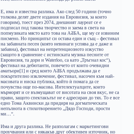
Е, има и известна разлика. Ако след 50 години (точно
толкова делят двете издания на Евровизия, за които
говорим), тоест през 2074, днешният лауреат се е
подписал под такова творчество и заема в света на
попмузиката място като това на АƋБА, ще му се извиним
писмено. Но принципът си остава един и същ – фестивал
на забавната песен (която невинаги успява да е даже и
забавна), фестивал на непретенциозното изкуство
(защото в сравнение с истинската музика песните от
Евровизия, та дори и Waterloo, са като „Тръгнал кос“),
фестивал на дебютанти, повечето от които очевидни
аматьори[1] и сред които АƋБА продължава да е
покъртително изключение, фестивал, насочен към най-
масовата и ниска публика, който ѝ помага да се
почувства още по-масова. Интелектуалците, които
мърморят и се възмущават от висотата на своя вкус, не са
прави, защото спектакълът не е адресиран до тях. То е все
едно Тома Аквински да придиря на догматическата
непълнота в стихотворението „Дядо Господи, прости
ми…“.
Има и друга разлика. Не разполагам с маркетингови
проучвания или с някакъв друг обективен източник, но