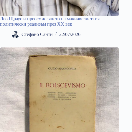
Лео Щраус и преосмислянето на макиавелисткия
политически реализъм през ХХ век
Стефано Санти
22/07/2026