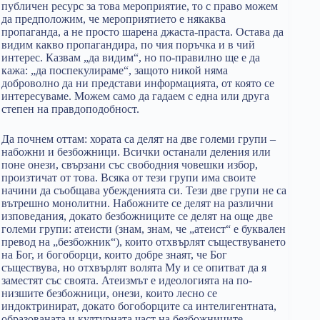
публичен ресурс за това мероприятие, то с право можем
да предположим, че мероприятието е някаква
пропаганда, а не просто шарена джаста-праста. Остава да
видим какво пропагандира, по чия поръчка и в чий
интерес. Казвам „да видим“, но по-правилно ще е да
кажа: „да поспекулираме“, защото никой няма
доброволно да ни представи информацията, от която се
интересуваме. Можем само да гадаем с една или друга
степен на правдоподобност.
Да почнем оттам: хората са делят на две големи групи –
набожни и безбожници. Всички останали деления или
поне онези, свързани със свободния човешки избор,
произтичат от това. Всяка от тези групи има своите
начини да съобщава убежденията си. Тези две групи не са
вътрешно монолитни. Набожните се делят на различни
изповедания, докато безбожниците се делят на още две
големи групи: атеисти (знам, знам, че „атеист“ е буквален
превод на „безбожник“), които отхвърлят съществуването
на Бог, и богоборци, които добре знаят, че Бог
съществува, но отхвърлят волята Му и се опитват да я
заместят със своята. Атеизмът е идеологията на по-
низшите безбожници, онези, които лесно се
индоктринират, докато богоборците са интелигентната,
образованата и културната част на безбожниците.