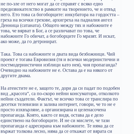
не по-зле от него могат да се справят с всяко едно
предизвикателство в рамките на творението, че и отвъд
него. Ето това са богоборците: инкубатора на гордостта –
греха на всички грехове, архигреха на падналия ангел
Денница (сатаната). Общото между тях и набожните е
това, че вярват в Бог, а се различават по това, че
набожните Го обичат, а богоборците Го мразят. И искат,
ако може, да го детронират.
Така. Това са набожните и двата вида безбожници. Чий
проект е тогава Евровизия (тя и всички модернистични и
постмодернистични изблици като нея), чия пропаганда?
Очевидно на набожните не е. Остава да е на някого от
другите двама.
На атеистите не е, защото те, дори да си падат по подобен
вид „красота“, са по-скоро нейни консуматори, отколкото
нейни създатели. Фактът, че всичко това се транслира по
десетки телевизии и залива интернет, говори, че то не е
просто изхвърляне, а организирана и целенасочена
пропаганда. Която, както се видя, остава да е дело
единствено на богоборците. И не си мислете, че тази
пропаганда е адресирана към набожните. Те няма да се
вържат толкова лесно, няма да се откажат от вярата си