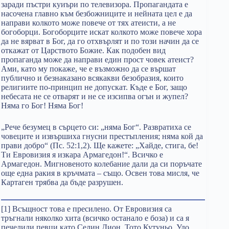
заради пъстри куиъри по телевизора. Пропагандата е
насочена главно към безбожниците и нейната цел е да
направи колкото може повече от тях атеисти, а не
богоборци. Богоборците искат колкото може повече хора
да не вярват в Бог, да го отхвърлят и по този начин да се
откажат от Царството Божие. Как подобен вид
пропаганда може да направи един прост човек атеист?
Ами, като му покаже, че е възможно да се вършат
публично и безнаказано всякакви безобразия, които
религиите по-принцип не допускат. Къде е Бог, защо
небесата не се отварят и не се изсипва огън и жупел?
Няма го Бог! Няма Бог!
„Рече безумец в сърцето си: „няма Бог“. Развратиха се
човеците и извършиха гнусни престъпления; няма кой да
прави добро“ (Пс. 52:1,2). Ще кажете: „Хайде, стига, бе!
Ти Евровизия я изкара Армагедон!“. Всичко е
Армагедон. Мигновеното колебание дали да си поръчате
още една ракия в кръчмата – също. Освен това мисля, че
Картаген трябва да бъде разрушен.
[1] Всъщност това е пресилено. От Евровизия са
тръгнали няколко хита (всичко останало е боза) и са я
печелили певци като Селин Дион, Тото Кутуньо, Удо