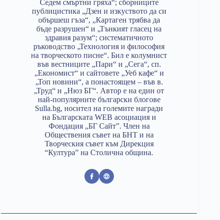
Седем смъртни гряха“; сборниците
публицистика „Дзен и изкуството да си
обършеш гъза“, „Картаген трябва да
бъде разрушен“ и „Тънкият гласец на
здравия разум“; систематичното
ръководство „Технология и философия
на творческото писне“. Бил е колумнист
във вестниците „Пари“ и „Сега“, сп.
„Економист“ и сайтовете „Уеб кафе“ и
„Топ новини“, а понастоящем – във в.
„Труд“ и „Нюз БГ“. Автор е на един от
най-популярните български блогове
Sulla.bg, носител на големите награди
на Българската WEB асоциация и
Фондация „БГ Сайт”. Член на
Обществения съвет на БНТ и на
Творческия съвет към Дирекция
“Култура” на Столична община.