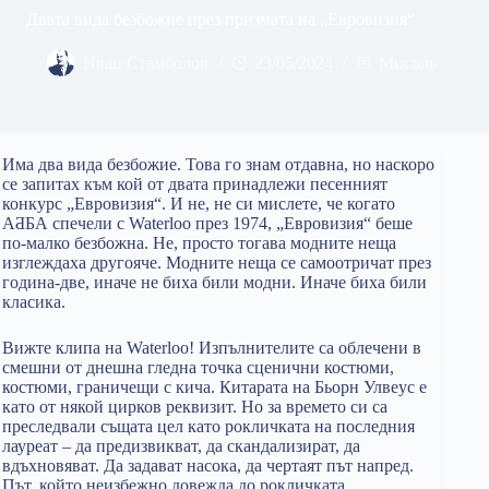
Двата вида безбожие през призмата на „Евровизия“
Иван Стамболов
23/05/2024
Мисъль
Има два вида безбожие. Това го знам отдавна, но наскоро
се запитах към кой от двата принадлежи песенният
конкурс „Евровизия“. И не, не си мислете, че когато
АƋБА спечели с Waterloo през 1974, „Евровизия“ беше
по-малко безбожна. Не, просто тогава модните неща
изглеждаха другояче. Модните неща се самоотричат през
година-две, иначе не биха били модни. Иначе биха били
класика.
Вижте клипа на Waterloo! Изпълнителите са облечени в
смешни от днешна гледна точка сценични костюми,
костюми, граничещи с кича. Китарата на Бьорн Улвеус е
като от някой цирков реквизит. Но за времето си са
преследвали същата цел като рокличката на последния
лауреат – да предизвикват, да скандализират, да
вдъхновяват. Да задават насока, да чертаят път напред.
Път, който неизбежно довежда до рокличката.