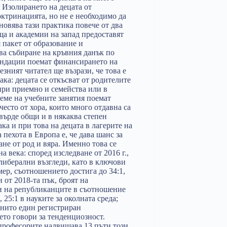
. Изолирането на децата от
октринацията, но не е необходимо да
овява тази практика повече от два
а и академии на запад предоставят
 пакет от образование и
ва събиране на кръвния данък по
фондации поемат финансирането на
зният читател ще възрази, че това е
ака: децата се откъсват от родителите
 при приемно и семейства или в
реме на учебните занятия поемат
есто от хора, които много отдавна са
твърде общи и в някаква степен
а и при това на децата в лагерите на
пехота в Европа е, че дава шанс за
не от род и вяра. Именно това се
 века: според изследване от 2016 г.,
 либерални възгледи, като в ключови
ер, съотношението достига до 34:1,
 от 2018-та пък, броят на
и на републиканците в съотношение
 25:1 в науките за околната среда;
 нито един регистриран
ето говори за тенденциозност.
професорите надвишава 13 пъти този