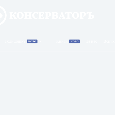
Годишникъ
Книги
За нас
Всичк
НОВО
НОВО