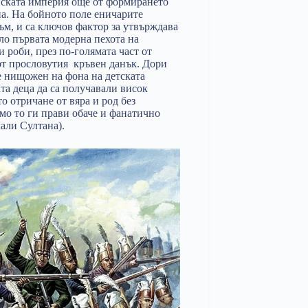
нската империя още от формирането
на. На бойното поле еничарите
ъм, и са ключов фактор за утвърждава
ло първата модерна пехота на
 роби, през по-голямата част от
от прословутия кръвен данък. Дори
е нищожен на фона на детската
та деца да са получавали висок
о отричане от вяра и род без
мо то ги прави обаче и фанатично
али Султана).