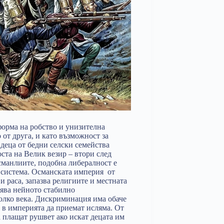
форма на робство и унизителна
от друга, и като възможност за
деца от бедни селски семейства
оста на Велик везир – втори след
сманлиите, подобна либералност е
а система. Османската империя от
и раса, запазва религиите и местната
лява нейното стабилно
олко века. Дискриминация има обаче
и в империята да приемат исляма. От
 плащат рушвет ако искат децата им