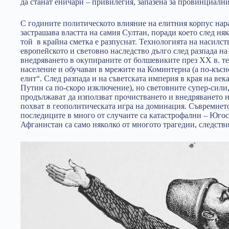
да станат еничари – привилегия, запазена за провинциалн
С годините политическото влияние на елитния корпус нара
застрашава властта на самия Султан, поради което след ня
той в крайна сметка е разпуснат. Технологията на насилст
европейското и световно наследство дълго след разпада на
внедряването в окупираните от болшевиките през XX в. те
население и обучаван в мрежите на Коминтерна (а по-късн
елит“. След разпада и на съветската империя в края на век
Путин са по-скоро изключение), но световните супер-сили,
продължават да използват прочистването и внедряването 
похват в геополитическата игра на доминация. Съвремието
последиците в много от случаите са катастрофални – Югос
Афганистан са само няколко от многото трагедии, следстви