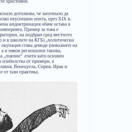
ите християни.
снало дотолкова, че започнало да
колко неуспешни опита, през XIX в.
вена индоктринация обаче остава в
 империята. Пример за това е
ритории, на подбран сред местното
о и в школите на КГБ) „политически
а окупация става демоде (инвазиите на
 а и някои регионални такива,
на „лоялни“ елити като основен
 изобилства от примери, а
лавия, Венецуела, Сирия, Ирак и
е от тази практика.