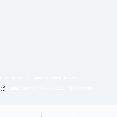
ничарството като гарант за политически морал
Данаил Брезов
20/01/2022
Политика