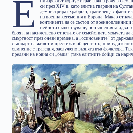
Е
ничарският корпус играе важна роля в Осма
си през XIV в. като елитна гвардия на Султа
демонстрират храброст, граничеща с фанатиз
на военна хегемония в Европа. Макар отнача
континента да се състои от военнопленници и
нейното съществуване, попълненията идват 
броят на насилствено отнетите от семействата момчета да 
смъртност през онези времена, а „осиновените“ от държава
стандарт на живот и престиж в обществото, принудителнот
съмнение е трагедия, заслужено възпята във фолклора. Тък
предани на новия си „баща“ (така елитните бойци са нарич