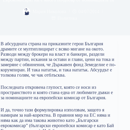
Мария Николова
04/07/2014
Политика
В абсурдната страна на приказните герои България
драмите се мултиплицират с всяко мигане на окото.
Разводи между брокери на власт и банкери, раздели
между партии, искания за остави и глави, цени на тока и
замеряне с обвинения, че Държавен фонд Земеделие е по-
корумпиран. И така нататък, и така нататък. Абсурдът е
толкова голям, че чак отблъсква.
Последната откровена глупост, която се носи из
пространството и която стана една от любимите дъвки е
за номинациите на европейски комисар от България.
И да, точно тази формулировка използвам, защото я
намирам за най-коректна. В правния мир на ЕС няма и
няма как да има такова животно като „Български
еврокомисар” (български европейски комисар е като Бай