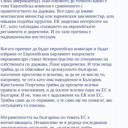
Ганьо американеца). Най-близкото до точното какво е
това Европейска комисия е сравнението с
правителството на държава. Все едно да имаме
монтанския министър или варненския зам.министър, или
някаква подобна щуротия. ЕК защитава интересите на
ЕС, като съблюдава спазването на европейските
регламенти и директиви. И по тази причина е
наднационална институция.
Когато приемат да бъдат европейски комисари и бъдат
избрани от Европейския парламент въпросните
еврокомисари стават безпристрастни по отношение на
собствената си държава. Поне юридически. И тези неща
трябва да се обясняват на целокупното българско
население простичко и ясничко, за да не си мисли то,
например, че сега като има наводнение в България,
Кристалина Георгиева трябва да прескочи всички
правила и изисквания, и да изсипе всички пари на ЕС в
България. И не, това не е задължение на ЕК или ЕС.
Трябва сами да се оправяме, а те само ще ни помагат, ако
ситуацията го изисква.
Неграмотността на българина по темата ЕС е
впечатляващата. Независимо че в редица изследвания
анкетираните отговарят, че „се чувстват добре