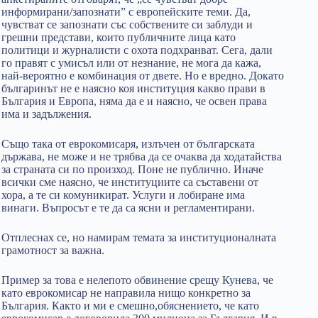
информирани/запознати” с европейските теми. Да,
чувстват се запознати със собствените си заблуди и
грешни представи, които публичните лица като
политици и журналисти с охота подхранват. Сега, дали
го правят с умисъл или от незнание, не мога да кажа,
най-вероятно е комбинация от двете. Но е вредно. Докато
българинът не е наясно коя институция какво прави в
България и Европа, няма да е и наясно, че освен права
има и задължения.
Също така от еврокомисаря, излъчен от българската
държава, не може и не трябва да се очаква да ходатайства
за страната си по произход. Поне не публично. Иначе
всички сме наясно, че институциите са съставени от
хора, а те си комуникират. Услуги и лобиране има
винаги. Въпросът е те да са ясни и регламентирани.
Отплеснах се, но намирам темата за институционалната
грамотност за важна.
Пример за това е нелепото обвинение срещу Кунева, че
като еврокомисар не направила нищо конкретно за
България. Както и ми е смешно,обяснението, че като