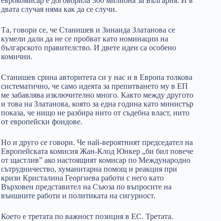
еврокомисар е договорила 300 милиона за България. И в
двата случая няма как да се случи.
Та, говори се, че Станишев и Зинаида Златанова се
кумели дали да не се пробват като номинации на
българското правителство. И двете идеи са особено
комични.
Станишев срина авторитета си у нас и в Европа толкова
систематично, че само идеята за препитването му в ЕП
ме забавлява изключително много. Както между другото
и това на Златанова, която за една година като министър
показа, че нищо не разбира нито от съдебна власт, нито
от европейски фондове.
Но и друго се говори. Че най-вероятният председател на
Европейската комисия Жан-Клод Юнкер „би бил повече
от щастлив” ако настоящият комисар по Международно
сътрудничество, хуманитарна помощ и реакция при
кризи Кристалина Георгиева работи с него като
Върховен представител на Съюза по въпросите на
външните работи и политиката на сигурност.
Което е третата по важност позиция в ЕС. Третата.