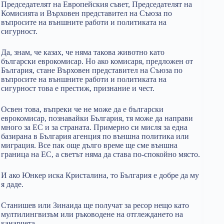
Председателят на Европейския съвет, Председателят на
Комисията и Върховен представител на Съюза по
въпросите на външните работи и политиката на
сигурност.
Да, знам, че казах, че няма такова животно като
български еврокомисар. Но ако комисаря, предложен от
България, стане Върховен представител на Съюза по
въпросите на външните работи и политиката на
сигурност това е престиж, признание и чест.
Освен това, въпреки че не може да е български
еврокомисар, познавайки България, тя може да направи
много за ЕС и за страната. Примерно си мисля за една
базирана в България агенция по външна политика или
миграция. Все пак още дълго време ще сме външна
граница на ЕС, а светът няма да става по-спокойно място.
И ако Юнкер иска Кристалина, то България е добре да му
я даде.
Станишев или Зинаида ще получат за ресор нещо като
мултилингвизъм или ръководене на отглеждането на
канарчета.