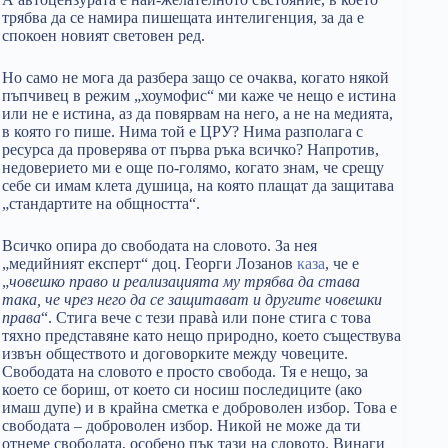
трябва да се намира пишещата интелигенция, за да е
спокоен новият световен ред.
Но само не мога да разбера защо се очаква, когато някой
пъпчивец в режим „хоумофис“ ми каже че нещо е истина
или не е истина, аз да повярвам на него, а не на медията,
в която го пише. Нима той е ЦРУ? Нима разполага с
ресурса да проверява от първа ръка всичко? Напротив,
недоверието ми е още по-голямо, когато знам, че срещу
себе си имам клета душица, на която плащат да защитава
„стандартите на общността“.
Всичко опира до свободата на словото. За нея
„медийният експерт“ доц. Георги Лозанов
каза
, че е
„
човешко право и реализацията му трябва да става
така, че чрез него да се защитават и другите човешки
права
“. Стига вече с тези правà или поне стига с това
тяхно представяне като нещо природно, което съществува
извън обществото и договорките между човеците.
Свободата на словото е просто свобода. Тя е нещо, за
което се бориш, от което си носиш последиците (ако
имаш дупе) и в крайна сметка е доброволен избор. Това е
свободата – доброволен избор. Никой не може да ти
отнеме свободата, особено пък тази на словото. Винаги