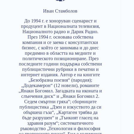
Иван Стамболов
До 1994 г. е хоноруван сценарист и
продуцент в Националната телевизия,
Националното радио и Дарик Радио.
През 1994 г. основава собствена
компания и се заема с консултантски
бизнес, с който се занимава и до днес
предимно в областта на медиите и
политическото позициониране. През
последните години поддържа собствени
публицистични рубрики в печатни и
интернет издания. Автор е на книгите
„Безобразна поезия“ (пародия);
„Додекамерон“ (12 новели), романите
„Янаки Богомил. Загадката на иконата и
слънчевия диск“ и „Янаки Богомил 2.
Седем смъртни гряха“; сборниците
публицистика „Дзен и изкуството да си
обършеш гъза“, „Картаген трябва да
бъде разрушен“ и „Тънкият гласец на
здравия разум“; систематичното
ръководство „Технология и философия
на творческото писне“. Бил е колумнист