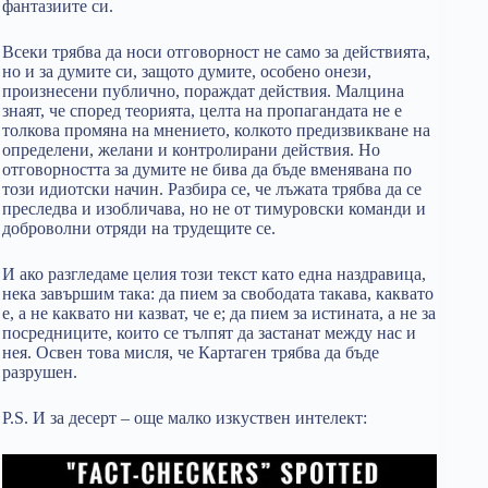
фантазиите си.
Всеки трябва да носи отговорност не само за действията,
но и за думите си, защото думите, особено онези,
произнесени публично, пораждат действия. Малцина
знаят, че според теорията, целта на пропагандата не е
толкова промяна на мнението, колкото предизвикване на
определени, желани и контролирани действия. Но
отговорността за думите не бива да бъде вменявана по
този идиотски начин. Разбира се, че лъжата трябва да се
преследва и изобличава, но не от тимуровски команди и
доброволни отряди на трудещите се.
И ако разгледаме целия този текст като една наздравица,
нека завършим така: да пием за свободата такава, каквато
е, а не каквато ни казват, че е; да пием за истината, а не за
посредниците, които се тълпят да застанат между нас и
нея. Освен това мисля, че Картаген трябва да бъде
разрушен.
P.S. И за десерт – още малко изкуствен интелект: