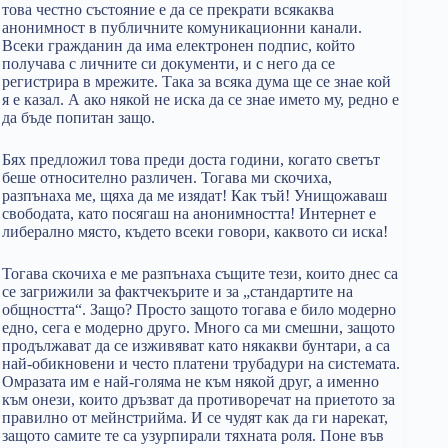
това честно състояние е да се прекрати всякаква
анонимност в публичните комуникационни канали.
Всеки гражданин да има електронен подпис, който
получава с личните си документи, и с него да се
регистрира в мрежите. Така за всяка дума ще се знае кой
я е казал. А ако някой не иска да се знае името му, редно е
да бъде попитан защо.
Бях предложил това преди доста години, когато светът
беше относително различен. Тогава ми скочиха,
разпънаха ме, щяха да ме изядат! Как тъй! Унищожаваш
свободата, като посягаш на анонимността! Интернет е
либерално място, където всеки говори, каквото си иска!
Тогава скочиха е ме разпънаха същите тези, които днес са
се загрижили за фактчекърите и за „стандартите на
общността“. Защо? Просто защото тогава е било модерно
едно, сега е модерно друго. Много са ми смешни, защото
продължават да се изживяват като някакви бунтари, а са
най-обикновени и често платени трубадури на системата.
Омразата им е най-голяма не към някой друг, а именно
към онези, които дръзват да противоречат на приетото за
правилно от мейнстрийма. И се чудят как да ги нарекат,
защото самите те са узурпирали тяхната роля. Поне във