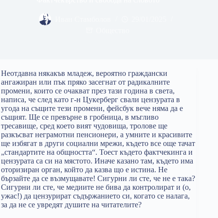
Иван Стамболов
29/01/2025
Общество
Неотдавна някакъв младеж, вероятно граждански
ангажиран или пък пряко засегнат от радикалните
промени, които се очакват през тази година в света,
написа, че след като г-н Цукерберг свали цензурата в
угода на същите тези промени, фейсбук вече няма да е
същият. Ще се превърне в гробница, в мъгливо
тресавище, сред което вият чудовища, тролове ще
разкъсват неграмотни пенсионери, а умните и красивите
ще избягат в други социални мрежи, където все още тачат
„стандартите на общността“. Тоест където фактчекинга и
цензурата са си на мястото. Иначе казано там, където има
оторизиран орган, който да казва що е истина. Не
бързайте да се възмущавате! Сигурни ли сте, че не е така?
Сигурни ли сте, че медиите не бива да контролират и (о,
ужас!) да цензурират съдържанието си, когато се налага,
за да не се увредят душите на читателите?