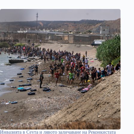
Инвазията в Сеута и лявото заличаване на Реконкистата