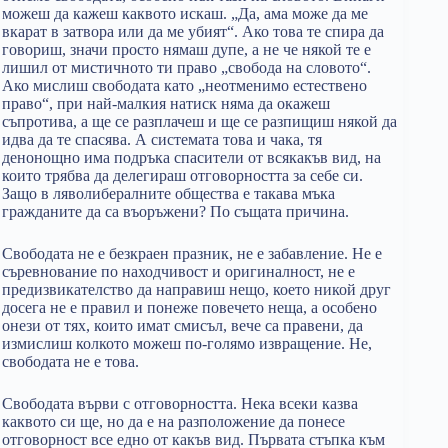
можеш да кажеш каквото искаш. „Да, ама може да ме
вкарат в затвора или да ме убият“. Ако това те спира да
говориш, значи просто нямаш дупе, а не че някой те е
лишил от мистичното ти право „свобода на словото“.
Ако мислиш свободата като „неотменимо естествено
право“, при най-малкия натиск няма да окажеш
съпротива, а ще се разплачеш и ще се разпищиш някой да
идва да те спасява. А системата това и чака, тя
денонощно има подръка спасители от всякакъв вид, на
които трябва да делегираш отговорността за себе си.
Защо в ляволибералните общества е такава мъка
гражданите да са въоръжени? По същата причина.
Свободата не е безкраен празник, не е забавление. Не е
съревнование по находчивост и оригиналност, не е
предизвикателство да направиш нещо, което никой друг
досега не е правил и понеже повечето неща, а особено
онези от тях, които имат смисъл, вече са правени, да
измислиш колкото можеш по-голямо извращение. Не,
свободата не е това.
Свободата върви с отговорността. Нека всеки казва
каквото си ще, но да е на разположение да понесе
отговорност все едно от какъв вид. Първата стъпка към