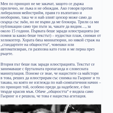
Мен по принцип не ме закачат, защото се държа
прилично, не лъжа и не обиждам. Ако говоря против
либералния мейнстрийм, правя го възпитано и
необоримо, така че и най-злият цензор може само да
скърца със зъби, но не върви да ме блокира. Трили са ми
публикации само три пъти за, чакате да видим…, за
около 15 години. Първата беше заради илюстрацията (не
помня за какво беше текстът) – нудистки плаж, сниман от
хеликоптер. Хората бяха миниатюрни, но някой страж на
„стандартите на общността“, човешки или
автоматизиран, ги разпозна като голи и ме перна през
ръцете.
Втория път беше пак заради илюстрацията. Текстът се
занимаваше с бруталната пропаганда и словесната
манипулация. Понеже се знае, че нацистите са майстори
в това, реших да илюстрирам със снимка на Гьоринг и то
такава, на която не изглежда по най-симпатичния начин –
по принцип той, особено преди да надебелее, е бил
твърде красив мъж. Обаче „общността“ е видяла само
Гьоринг и е решила, че това е нацистка агитация.