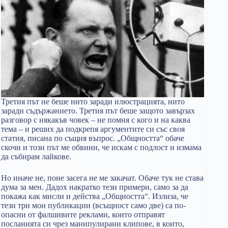
Третия път не беше нито заради илюстрацията, нито
заради съдържанието. Третия път беше защото завързах
разговор с някакъв човек – не помня с кого и на каква
тема – и реших да подкрепя аргументите си със своя
статия, писана по същия въпрос. „Общността“ обаче
скочи и този път ме обвини, че искам с подлост и измама
да събирам лайкове.
Но иначе не, поне засега не ме закачат. Обаче тук не става
дума за мен. Дадох накратко тези примери, само за да
покажа как мисли и действа „Общността“. Излиза, че
тези три мои публикации (всъщност само две) са по-
опасни от фалшивите реклами, които отправят
посланията си чрез манипулирани клипове, в които,