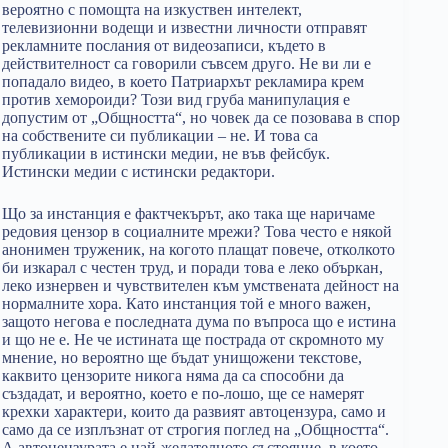
вероятно с помощта на изкуствен интелект,
телевизионни водещи и известни личности отправят
рекламните послания от видеозаписи, където в
действителност са говорили съвсем друго. Не ви ли е
попадало видео, в което Патриархът рекламира крем
против хемороиди? Този вид груба манипулация е
допустим от „Общността“, но човек да се позовава в спор
на собствените си публикации – не. И това са
публикации в истински медии, не във фейсбук.
Истински медии с истински редактори.
Що за инстанция е фактчекърът, ако така ще наричаме
редовия цензор в социалните мрежи? Това често е някой
анонимен труженик, на когото плащат повече, отколкото
би изкарал с честен труд, и поради това е леко объркан,
леко изнервен и чувствителен към умствената дейност на
нормалните хора. Като инстанция той е много важен,
защото негова е последната дума по въпроса що е истина
и що не е. Не че истината ще пострада от скромното му
мнение, но вероятно ще бъдат унищожени текстове,
каквито цензорите никога няма да са способни да
създадат, и вероятно, което е по-лошо, ще се намерят
крехки характери, които да развият автоцензура, само и
само да се изплъзнат от строгия поглед на „Общността“.
А автоцензурата е най-желателното състояние, в което