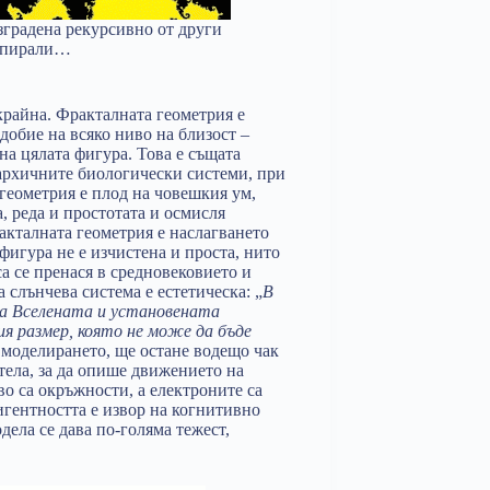
градена рекурсивно от други
 спирали…
крайна. Фракталната геометрия е
добие на всяко ниво на близост –
на цялата фигура. Това е същата
архичните биологически системи, при
геометрия е плод на човешкия ум,
а, реда и простотата и осмисля
акталната геометрия е наслагването
 фигура не е изчистена и проста, нито
а се пренася в средновековието и
слънчева система е естетическа: „
В
на Вселената и установената
я размер, която не може да бъде
в моделирането, ще остане водещо чак
 тела, за да опише движението на
во са окръжности, а електроните са
игентността е извор на когнитивно
дела се дава по-голяма тежест,