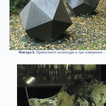
Фигура 6.
Правилните полихедри в три измерения – 