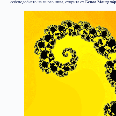
себеподобието на много нива, открита от
Беноа Манделбр