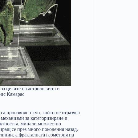
а целите на астрологията и
рис Камарас
 са произволен куп, който не отразява
е механизми за категоризиране и
актността, минали множество
иращ се през много поколения назад.
линии, а фракталната геометрия на