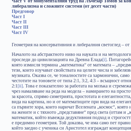
Част V от монументалния труд на Лъчезар Томов за ко
либерализма и сложните системи (от десет части)
Предговор
Част I
Част II
Част III
Част IV
Геометрия на консервативния и либералния светоглед – о
Началото на абстрактното ниво на науката и на методолог
проследи до цивилизацията на Древна Елада
[i]
. Питагорейс
която измисля термина „математика“ от математа – „предм
тези, които изучават свойствата на целите числа и забеляз
музиката. Оказва се, че тоналностите са хармонични, сам
честотите на тоновете от типа 2:1, 3:2, 4:3 – всъщност от
2:1
[ii]
. Това е показателно за работата на мозъка и стремеж
чрез намаляване на реда на модела – намирането на просто
за красота, спрямо симетрията, простотата и елегантностт
вида на картина, но и от математиците при вида на елега
са първите хора, които наричат Вселената „космос“, която 
на жените и с тяхното „представяне“ пред света (оттам и „
математик, който въвежда дедуктивния подход и строгостта
е предимно геометрия. Той доказва, че има само пет пра
който заедно с ученика си Аристотел изграждат концепция 