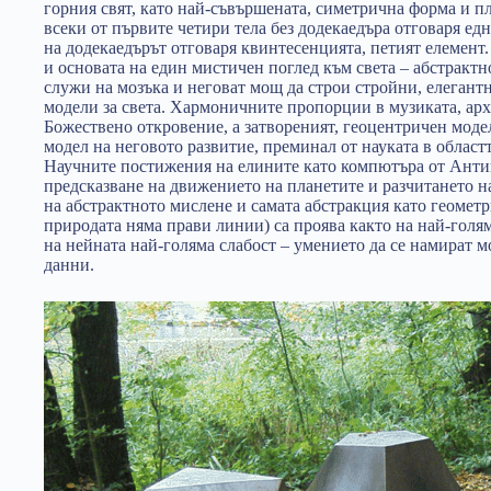
горния свят, като най-съвършената, симетрична форма и пл
всеки от първите четири тела без додекаедъра отговаря една
на додекаедърът отговаря квинтесенцията, петият елемент.
и основата на един мистичен поглед към света – абстрактн
служи на мозъка и неговат мощ да строи стройни, елегант
модели за света. Хармоничните пропорции в музиката, архи
Божествено откровение, а затвореният, геоцентричен моде
модел на неговото развитие, преминал от науката в областт
Научните постижения на елините като компютъра от Антик
предсказване на движението на планетите и разчитането н
на абстрактното мислене и самата абстракция като геомет
природата няма прави линии) са проява както на най-голям
на нейната най-голяма слабост – умението да се намират 
данни.