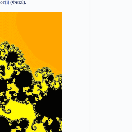
от
[i]
(Фиг.8).