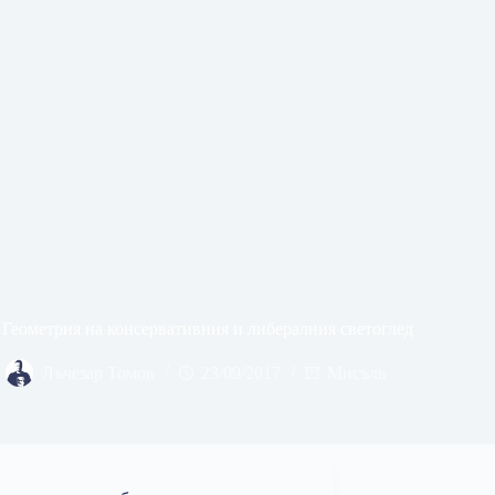
 Геометрия на консервативния и либералния светоглед
Лъчезар Томов
23/09/2017
Мисъль