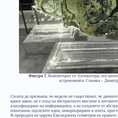
Фигура 7.
Компютърът от Антикитера, построен з
астрономията. Снимка – Димит
Силата да признаеш, че модели не съществуват, че данните
краен закон, не е плод на абстрактното мислене и неговит
класифициране на информацията, а на плодовете от абстр
изпитания, оцелелите идеи, инкорпорирани в опита, прост
В природата не царува Евклидовата геометрия на правите 