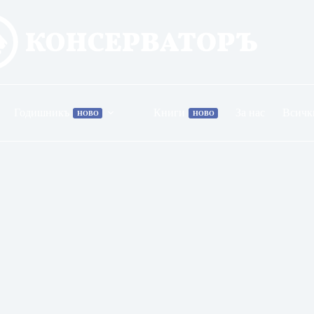
Годишникъ
Книги
За нас
Всичк
НОВО
НОВО