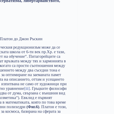
нсерватизма, либертарианството,
т Платон до Джон Ръскин
ическия редукционизъм може да се
ката школа от 6-ти век пр.Хр. е тази,
ет на обучение“. Питагорейците са
ват връзката между тях и хармонията в
о когато са прости съотношения между
ношението между два съседни тона е
а за оптимиране на заеманата памет
та на описанието, оттам и усещането
а, изпитвана не само от художници при
нтно уравнение
[iii]
. Гръцките философи
идва от дума, свързана с външния вид
козметика“). Евклид е първият
 в математиката, която по това време
вилни полихедри
(Фиг.6)
. Платон е този,
за космоса, базирана на сферата за