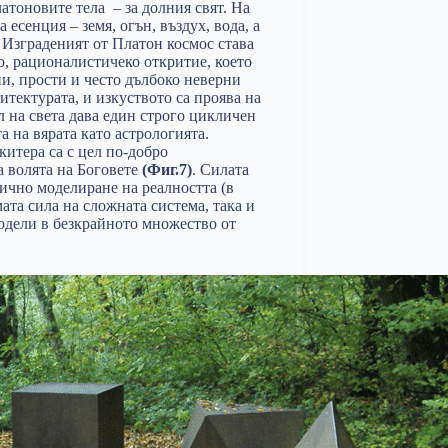
атоновите тела – за долния свят. На
 есенция – земя, огън, въздух, вода, а
 Изграденият от Платон космос става
о, рационалистичеко откритие, което
ни, прости и често дълбоко неверни
тектурата, и изкуството са проява на
л на света дава един строго цикличен
а на вярата като астрологията.
итера са с цел по-добро
а волята на Боговете
(Фиг.7)
. Силата
рично моделиране на реалността (в
ата сила на сложната система, така и
модели в безкрайното множество от