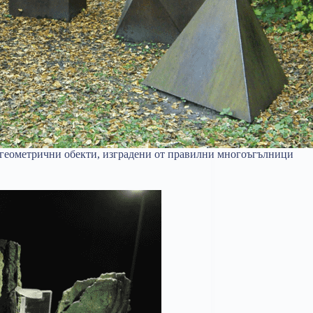
геометрични обекти, изградени от правилни многоъгълници