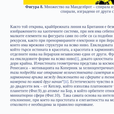
Фигура 8.
Множество на Манделброт – спирала из
спирали, изградени от други
Както той открива, крайбрежната линия на Британия е без
изображението на хаотичните системи, при нея има себепо
малките елементи на фигурата сами по себе си са подобни 
рекурсия, както при пренормираните електрони и при йер
които има мрежови структури на всяко ниво. Евклидовата 
който търси истината в красотата, а красотата в хармоният
отделните нива на йерархия независимо едни от други. Фр
на евклидовите форми на всяко ниво
[i]
, докато цялостната
дори крайна. Изчистената геометрична представа за космос
Ренесанса – мотивацията на Коперник за хелиоцентричната 
тази подредба ние откриваме величествената симетрия 
хармонична връзка между движението на сферите и техни
намерена по никой друг начин
“
[ii]
. Естетическото чувство 
до двадесети век – от Кеплер, който използва платоновите
планетите (Фиг.9) до атомът на Бор, в който орбитите отно
миниатюрни сфери (Фиг.10). Така самата основа на интел
отклонение, при което на простотата и елегантността на мо
отколкото е необходима за правилно оценяване.