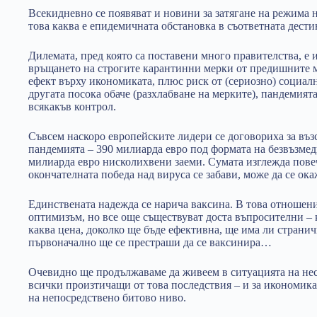
Всекидневно се появяват и новини за затягане на режима
това каква е епидемичната обстановка в съответната дести
Дилемата, пред която са поставени много правителства, е 
връщането на строгите карантинни мерки от предишните м
ефект върху икономиката, плюс риск от (сериозно) социалн
другата посока обаче (разхлабване на мерките), пандемият
всякакъв контрол.
Съвсем наскоро европейските лидери се договориха за въз
пандемията – 390 милиарда евро под формата на безвъзме
милиарда евро нисколихвени заеми. Сумата изглежда пове
окончателната победа над вируса се забави, може да се ок
Единствената надежда се нарича ваксина. В това отношени
оптимизъм, но все още съществуват доста въпросителни – к
каква цена, доколко ще бъде ефективна, ще има ли странич
първоначално ще се престраши да се ваксинира…
Очевидно ще продължаваме да живеем в ситуацията на н
всички произтичащи от това последствия – и за икономикат
на непосредствено битово ниво.