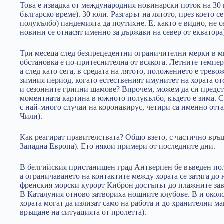
Това е извадка от международния новинарски поток на 30 
българско време). 30 юли. Разгарът на лятото, през което с
полукълбо) пандемията да поутихне. Е, както е видно, не 
новини се отнасят именно за държави на север от екватора)
Три месеца след безпрецедентни ограничителни мерки в мн
обстановка е по-притеснителна от всякога. Летните темп
а след като сега, в средата на лятото, положението е трево
зимния период, когато естественият имунитет на хората отс
и сезонните грипни щамове? Впрочем, можем да си предст
моментната картина в южното полукълбо, където е зима. Са
с най-много случаи на коронавирус, четири са именно от
Чили).
Как реагират правителствата? Общо взето, с частично връ
Западна Европа). Ето някои примери от последните дни.
В белгийския пристанищен град Антверпен бе въведен поли
а ограничаването на контактите между хората се затяга до 
френския морски курорт Киброн достъпът до плажните заве
В Каталуния отново затвориха нощните клубове. В и окол
хората могат да излизат само на работа и до хранителни ма
връщане на ситуацията от пролетта).