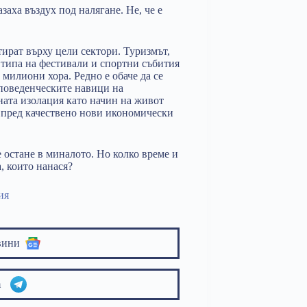
заха въздух под налягане. Не, че е
тират върху цели сектори. Туризмът,
 типа на фестивали и спортни събития
 милиони хора. Редно е обаче да се
 поведенческите навици на
ната изолация като начин на живот
я пред качествено нови икономически
 остане в миналото. Но колко време и
, които нанася?
ия
вини
am