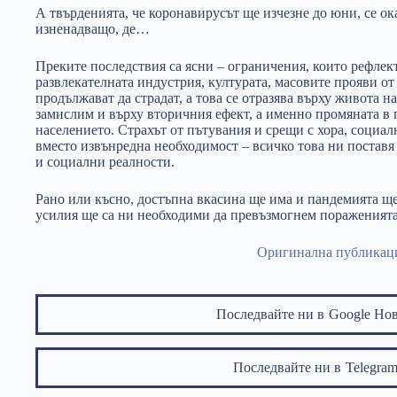
А твърденията, че коронавирусът ще изчезне до юни, се ока
изненадващо, де…
Преките последствия са ясни – ограничения, които рефлек
развлекателната индустрия, културата, масовите прояви от
продължават да страдат, а това се отразява върху живота на
замислим и върху вторичния ефект, а именно промяната в
населението. Страхът от пътувания и срещи с хора, социал
вместо извънредна необходимост – всичко това ни постав
и социални реалности.
Рано или късно, достъпна вкасина ще има и пандемията ще
усилия ще са ни необходими да превъзмогнем пораженията
Оригинална публикац
Последвайте ни в
Google Но
Последвайте ни в
Telegr