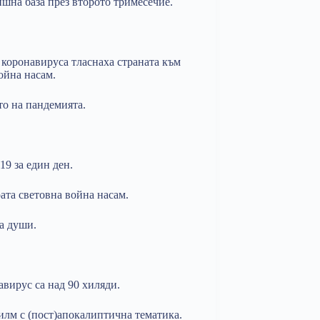
шна база през второто тримесечие.
 коронавируса тласнаха страната към
ойна насам.
то на пандемията.
9 за един ден.
ата световна война насам.
а души.
авирус са над 90 хиляди.
илм с (пост)апокалиптична тематика.