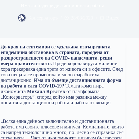
Има ли бъдеще дистанционната работа
Консерваторъ
28/08/2020
Видео
До края на септември се удължава извънредната
епидемична обстановка в страната, породена от
разпространението на COVID- пандемията, реши
вчера правителството.
Преди коронавируса милиони
хора прекарваха една трета от живота си в офисите. След
това нещата се промениха и много заработиха
дистанционно.
Има ли бъдеще дистанционната форма
на работа и след COVID-19?
Темата коментира
икономиста
Михаил Кръстев
от платформата
„Консерваторъ“, според който има разлика между
понятията дистанционна работа и работа от вкъщи:
„Всяка една дейност включително и дистанционната
работа има своите плюсове и минуси. Компаниите, които
са напред технологично много, по- лесно се справиха със
ситуацията… Част от икономиките, визирам българската,