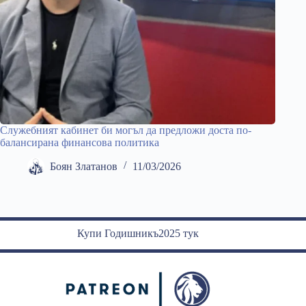
Служебният кабинет би могъл да предложи доста по-
балансирана финансова политика
Боян Златанов
11/03/2026
Купи Годишникъ2025 тук