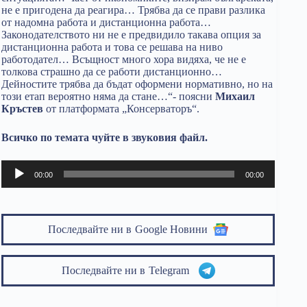
не е пригодена да реагира… Трябва да се прави разлика
от надомна работа и дистанционна работа…
Законодателството ни не е предвидило такава опция за
дистанционна работа и това се решава на ниво
работодател… Всъщност много хора видяха, че не е
толкова страшно да се работи дистанционно…
Дейностите трябва да бъдат оформени нормативно, но на
този етап вероятно няма да стане…“- поясни
Михаил
Кръстев
от платформата „Консерваторъ“.
Всичко по темата чуйте в звуковия файл.
Аудио
00:00
00:00
Последвайте ни в
Google Новини
Последвайте ни в
Telegram