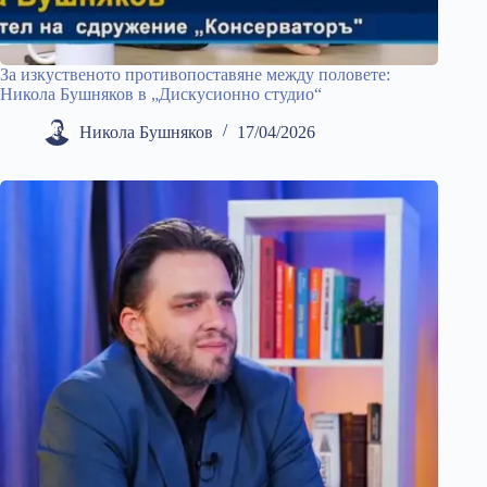
За изкуственото противопоставяне между половете:
Никола Бушняков в „Дискусионно студио“
Никола Бушняков
17/04/2026