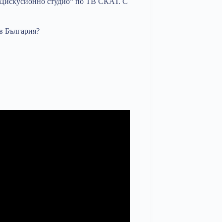
 „Дискусионно студио“ по ТВ СКАТ. С
 в България?