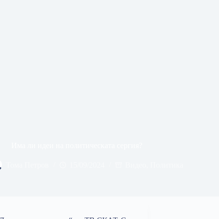
Има ли идеи на политическата сергия?
Тома Петров
15/09/2024
Видео
,
Политика