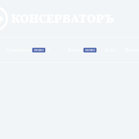
Годишникъ
Книги
За нас
Всичк
НОВО
НОВО