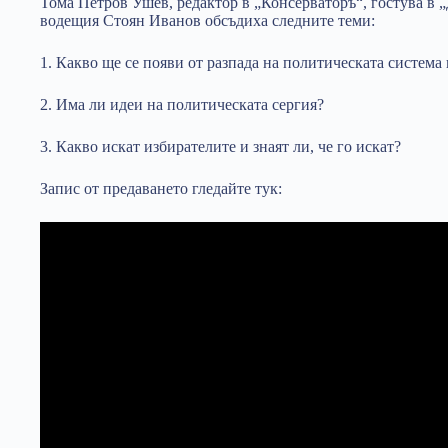
Тома Петров Ушев, редактор в „Консерваторъ“, гостува в
водещия Стоян Иванов обсъдиха следните теми:
1. Какво ще се появи от разпада на политическата система
2. Има ли идеи на политическата сергия?
3. Какво искат избирателите и знаят ли, че го искат?
Запис от предаването гледайте тук: