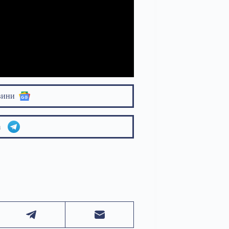
вини
am