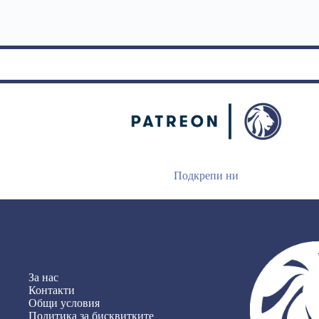
Подкрепи ни
За нас
Контакти
Общи условия
Политика за бисквитките