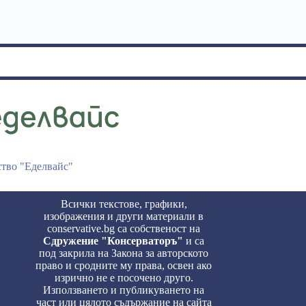
ство "Еделвайс"
Всички текстове, графики,
изображения и други материали в
conservative.bg са собственост на
Сдружение "Консерваторъ"
и са
под закрила на Закона за авторското
право и сродните му права, освен ако
изрично не е посочено друго.
Използването и публикуването на
част или цялото съдържание на сайта