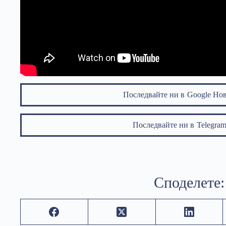
Последвайте ни в
Google Но
Последвайте ни в
Telegr
Споделете: