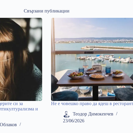
Свързани публикации
ерите си за
Не е човешко право да ядеш в ресторан
лтикултурализма и
Теодор Димокенчев
23/06/2026
Облаков