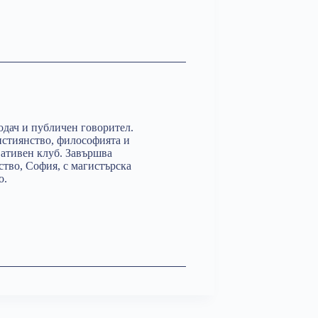
одач и публичен говорител.
истиянство, философията и
ативен клуб. Завършва
ство, София, с магистърска
о.