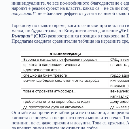
индивидуалните, че все по-изобилното благоденствие е ед
народът е реален субект на властта, какво са – не са ли п
популиста!“
не е банален рефрен от устата на някой също 
Горе-долу по същото време, когато се появи призивът на с
малка, но будна страна, от Комунистическо движение
„Че 
България“
(СКБ)
разпространиха позиция в подкрепа на
Н
Предлагам следната сравнителна таблица на изразните сред
Опитайте да прочетете таблицата не по колони, а по редов
клишета се получава нещо като почти монолитен текст. Това
позиции, не са даже призиви и лозунги. Това са крясъци. 
да крещят, значи нещата не отиват на добре.