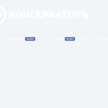
Годишникъ
Книги
За нас
Всичк
НОВО
НОВО