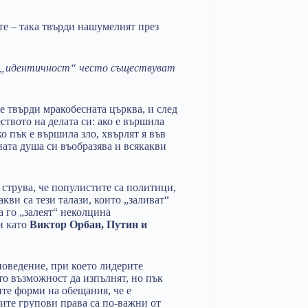
те – така твърди нашумелият през
и „идентичност“ често съществуват
ме твърди мракобесната църква, и след
ството на делата си: ако е вършила
о пък е вършила зло, хвърлят я във
ната душа си въобразява и всякакви
 струва, че популистите са политици,
кви са тези талази, които „заливат“
а го „залеят“ неколцина
и като
Виктор Орбан, Путин и
поведение, при което лидерите
то възможност да изпълнят, но пък
ите форми на обещания, че е
ите групови права са по-важни от