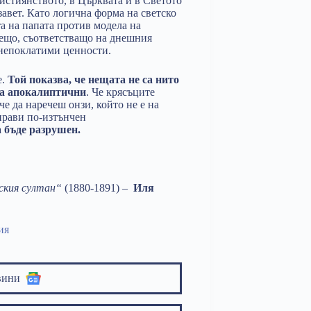
ристиянството, в Църквата и в Светото
авет. Като логична форма на светско
а на папата против модела на
нещо, съответстващо на днешния
 непоклатими ценности.
е.
Той показва, че нещата не са нито
ва апокалиптични
. Че крясъците
е да наречеш онзи, който не е на
 прави по-изтънчен
а бъде разрушен.
ския султан“
(1880-1891) –
Иля
ия
вини