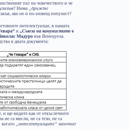
инственият път на човечеството и че
опулизъм? Нима
„дръжте
такъв, ако не и по-зловещ популист?
ветовните интелектуалци, в нашата
Гевара“
и
„
Съюза на комунистите в
иколас Мадуро
във Венецуела.
ства в двата документа:
е, и ще видите как от откъслечните
 не са мисли, не са тези, не са
А когато
„интелектуалците“
започнат