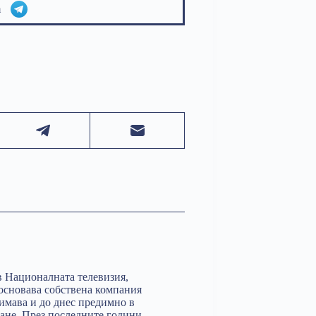
am
в Националната телевизия,
 основава собствена компания
анимава и до днес предимно в
ане. През последните години