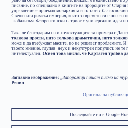
рано да се говори) обединение, виждал я е единствено в х
писание, по-специално в книгите на пророците от Стария з
управление е приемал монархията и то тази с благословият
Свещената римска империя, която за времето си е носела 
глобализъм. Флорентински патриот с универсални идеи и
Така че благодарим на интелектуалците за примера с Дант
толкова прости, нито толкова драматични, нито толко
може и да възбуждат масите, но не решават проблемите. И ч
твоето мнение, глупав, неук и некултурен популист, не те
интелектуалец.
Освен това мисля, че Картаген трябва д
–
Заглавно изображение:
„Запорожци пишат писмо на тур
Репин
Оригинална публикац
Последвайте ни в
Google Но