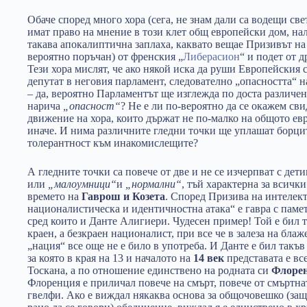
Обаче според много хора (сега, не знам дали са водещи св
имат право на мнение в този клет общ европейски дом, нал
такава апокалиптична заплаха, каквато вещае Призивът на
вероятно поръчан) от френския „
Либерасион
“ и подет от 
Тези хора мислят, че ако някой иска да руши Европейския с
депутат в неговия парламент, следователно „опасността“ н
– да, вероятно Парламентът ще изглежда по доста различен 
нарича
„опасност“
? Не е ли по-вероятно да се окажем сви
движение на хора, които държат не по-малко на общото ев
иначе. И нима различните гледни точки ще уплашат борци
толерантност към инакомислещите?
А гледните точки са повече от две и не се изчерпват с дет
или
„малоумници“
и
„нормални“
, тъй характерна за всичк
времето на
Гаврош и Козета
. Според Призива на интелек
националистическа и идентичностна атака“ е гавра с паме
сред които и Данте Алигиери. Чудесен пример! Той е бил т
краен, а безкраен националист, при все че в залеза на бл
„нация“ все още не е било в употреба. И Данте е бил такъ
за която в края на 13 и началото на
14 век
представата е вс
Тоскана, а по отношение единствено на родната си
Флоре
Флоренция е приличал повече на смърт, повече от смъртна
гвелфи. Ако е виждал някаква основа за общочовешко (защ