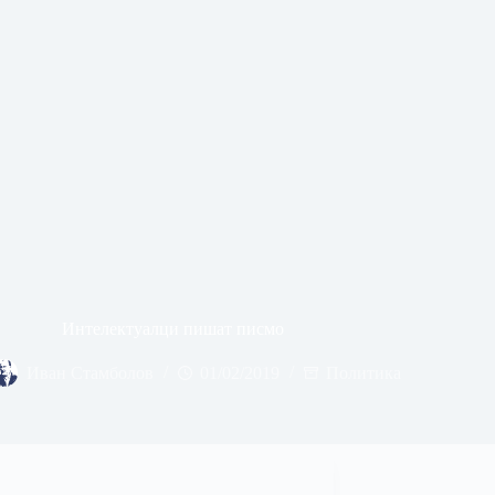
Интелектуалци пишат писмо
Иван Стамболов
01/02/2019
Политика