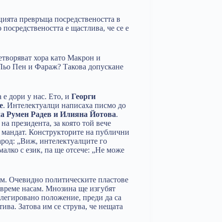
цията превръща посредствеността в
 посредствеността е щастлива, че се е
цетворяват хора като Макрон и
Льо Пен и Фараж? Такова допускане
 е дори у нас. Ето, и
Георги
е
. Интелектуалци написаха писмо до
ха Румен Радев и Илияна Йотова
.
а президента, за която той вече
н мандат. Конструкторите на публични
арод: „Виж, интелектуалците го
малко с език, па ще отсече: „Не може
ям. Очевидно политическите пластове
а време насам. Мнозина ще изгубят
легировано положение, преди да са
ива. Затова им се струва, че нещата