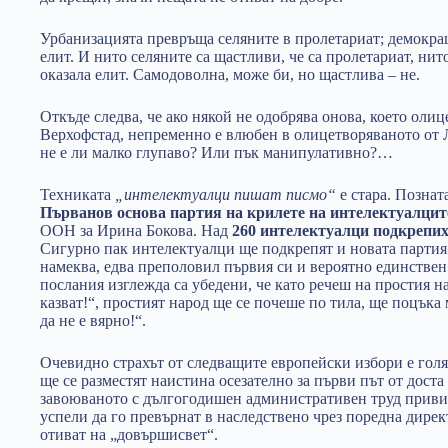
Урбанизацията превръща селяните в пролетариат; демокра
елит. И нито селяните са щастливи, че са пролетариат, нито
оказала елит. Самодоволна, може би, но щастлива – не.
Откъде следва, че ако някой не одобрява онова, което оли
Верхофстад, непременно е влюбен в олицетворяваното от 
не е ли малко глупаво? Или пък манипулативно?…
Техниката
„интелектуалци пишат писмо“
е стара. Позната
Първанов основа партия на крилете на интелектуалцит
ООН за Ирина Бокова. Над
260 интелектуалци подкрепи
Сигурно пак интелектуалци ще подкрепят и новата партия н
намеква, едва преполовил първия си и вероятно единстве
послания изглежда са убедени, че като речеш на простия н
казват!“, простият народ ще се почеше по тила, ще поцъка 
да не е вярно!“.
Очевидно страхът от следващите европейски избори е гол
ще се разместят наистина осезателно за първи път от дост
завоюваното с дългогодишен административен труд приви
успели да го превърнат в наследствено чрез поредна директ
отиват на „довършисвет“.