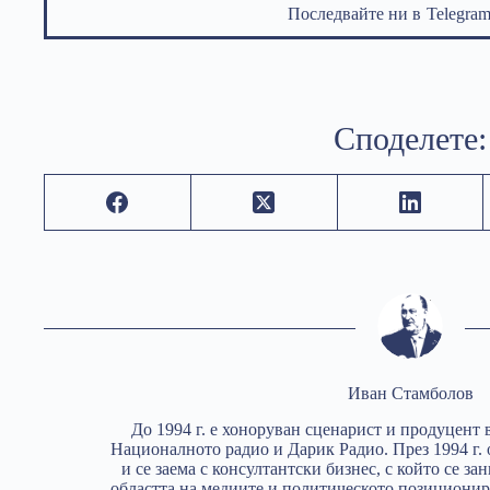
Последвайте ни в
Telegr
Споделете:
Иван Стамболов
До 1994 г. е хоноруван сценарист и продуцент 
Националното радио и Дарик Радио. През 1994 г.
и се заема с консултантски бизнес, с който се з
областта на медиите и политическото позиционир