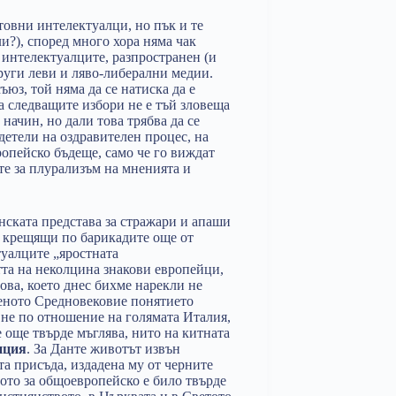
етовни интелектуалци, но пък и те
и?), според много хора няма чак
 интелектуалците, разпространен (и
други леви и ляво-либерални медии.
ъюз, той няма да се натиска да е
а следващите избори не е тъй зловеща
начин, но дали това трябва да се
детели на оздравителен процес, на
ропейско бъдеще, само че го виждат
те за плурализъм на мненията и
инската представа за стражари и апаши
и крещящи по барикадите още от
туалците „яростната
тта на неколцина знакови европейци,
ова, което днес бихме нарекли не
аженото Средновековие понятието
в не по отношение на голямата Италия,
е още твърде мъглява, нито на китната
нция
. За Данте животът извън
та присъда, издадена му от черните
ото за общоевропейско е било твърде