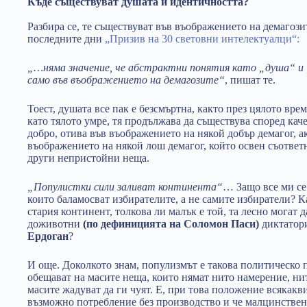
Къде съществуват душата и идентичността?
Разбира се, те съществуват във въображението на демагози
последните дни
„Призив на 30 световни интелектуалци“:
„…няма значение, че абстрактни понятия като „душа“ 
само във въображението на демагозите“
, пишат те.
Тоест, душата все пак е безсмъртна, както през цялото вре
като тялото умре, тя продължава да съществува според каче
добро, отива във въображението на някой добър демагог, ак
въображението на някой лош демагог, който освен съответ
други непристойни неща.
„Популистки сили заливат континента“
… Защо все ми се
които баламосват избирателите, а не самите избиратели? Ка
стария континент, толкова ли малък е той, та лесно могат д
доживотни
(по дефиницията на Соломон Паси)
диктатор
Ердоган
?
И още. Доколкото знам, популизмът е такова политическо 
обещават на масите неща, които нямат нито намерение, ни
масите жадуват да ги чуят. Е, при това положение всякакв
възможно потребление без производство и че малцинствен