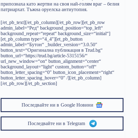
припознаха като жертви на своя най-голям враг – белия
патриархат. Тъжна оруелска антиутопия.
[/et_pb_text][/et_pb_column][/et_pb_row][et_pb_row
admin_label=“Ред“ background_position=“top_left“
background_repeat=“repeat“ background_size=“initial“]
[et_pb_column type=“4_4″][et_pb_button
admin_label=“Бутон“ _builder_version=“3.0.50″
button_text=“Оригинална публикация в Trud.bg“
button_url=“https://trud.bg/article-5315156/“
url_new_window=“on“ button_alignment=“center“
background_layout=“light“ custom_button=“off“
button_letter_spacing=“0″ button_icon_placement=“right“
button_letter_spacing_hover=“0″ /][/et_pb_column]
[/et_pb_row][/et_pb_section]
Последвайте ни в
Google Новини
Последвайте ни в
Telegram