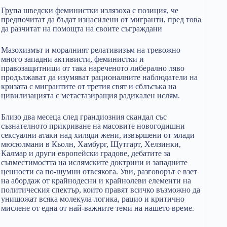
Група шведски феминистки излязоха с позиция, че
предпочитат да бъдат изнасилени от мигранти, пред това
да разчитат на помощта на своите съграждани
Mазохизмът и моралният релативизъм на тревожно
много западни активисти, феминистки и
правозащитници от така нареченото либерално ляво
продължават да изумяват рационалните наблюдатели на
кризата с мигрантите от третия свят и сблъсъка на
цивилизацията с метастазиращия радикален ислям.
Близо два месеца след грандиозния скандал със
съзнателното прикриване на масовите новогодишни
сексуални атаки над хиляди жени, извършени от млади
мюсюлмани в Кьолн, Хамбург, Щутгарт, Хелзинки,
Калмар и други европейски градове, дебатите за
съвместимостта на ислямските доктрини и западните
ценности са по-шумни отвсякога. Уви, разговорът е взет
на абордаж от крайнодесни и крайнолеви елементи на
политическия спектър, които правят всичко възможно да
унищожат всяка молекула логика, рацио и критично
мислене от една от най-важните теми на нашето време.