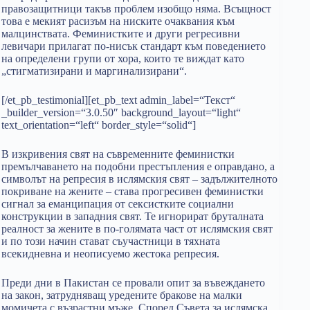
правозащитници такъв проблем изобщо няма. Всъщност
това е мекият расизъм на ниските очаквания към
малцинствата. Феминистките и други регресивни
левичари прилагат по-нисък стандарт към поведението
на определени групи от хора, които те виждат като
„стигматизирани и маргинализирани“.
[/et_pb_testimonial][et_pb_text admin_label=“Текст“
_builder_version=“3.0.50″ background_layout=“light“
text_orientation=“left“ border_style=“solid“]
В изкривения свят на съвременните феминистки
премълчаването на подобни престъпления е оправдано, а
символът на репресия в ислямския свят – задължителното
покриване на жените – става прогресивен феминистки
сигнал за еманципация от сексистките социални
конструкции в западния свят. Те игнорират бруталната
реалност за жените в по-голямата част от ислямския свят
и по този начин стават съучастници в тяхната
всекидневна и неописуемо жестока репресия.
Преди дни в Пакистан се провали опит за въвеждането
на закон, затрудняващ уредените бракове на малки
момичета с възрастни мъже. Според Съвета за ислямска