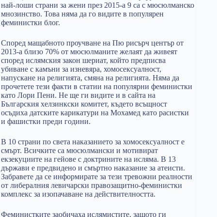
най-лоши страни за жени през 2015-а 9 са с мюсюлманско
мнозинство. Това няма да го видите в популярен
феминистки блог.
Според мащабното проучване на Пю рисърч център от
2013-а близо 70% от мюсюлманите желаят да живеят
според ислямския закон шериат, който предписва
убиване с камъни за изневяра, хомосексуалност,
напускане на религията, смяна на религията. Няма да
прочетете тези факти в статии на популярни феминистки
като Лори Пени. Не ще ги видите и в сайта на
Българския хелзинкски комитет, където всъщност
осъдиха датските карикатури на Мохамед като расистки
и фашистки преди години.
В 10 страни по света наказанието за хомосексуалност е
смърт. Всичките са мюсюлмански и мотивират
екзекуциите на гейове с доктрините на исляма. В 13
държави е предвидено и смъртно наказание за атеисти.
Забравете да се информирате за тези тревожни реалности
от либералния левичарски правозащитно-феминистки
комплекс за изопачаване на действителността.
Феминистките заобичаха ислямистите, защото ги