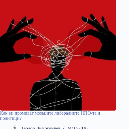
Как ви промиват мозъците либералните НПО-та и
политици?
Теодор Димокенчев
24/07/2026