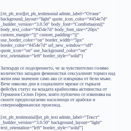
[/et_pb_text][et_pb_testimonial admin_label=“Отзив“
background_layout=“light“ quote_icon_color=“#454e7d“
_builder_version=“3.0.50″ body_font=“Comfortaa|on|||“
body_text_color=“#454e7d“ body_font_size=“20px“
custom_margin=“|||“ custom_padding=“|||“
use_border_color=“on“ border_width=“5px“
border_color=“#454e7d“ url_new_window=“off“
quote_icon=“on“ use_background_color=“on“
text_orientation=“left“ border_style=“solid“]
Затвърди се подозрението, че за чувствително голямо
количество западни феминистки сексуалният тормоз над
жени има значение само ако се извършва от бели мъже.
Вече няколко дни в социалните мрежи се търкаля
фейсбук статус на младата крайнолява активистка от
Германия Селин Герен, която публично се извинява на
своите предполагаеми насилници от арабски и
северноафрикански произход.
[/et_pb_testimonial][et_pb_text admin_label=“Текст“
_builder_version=“3.0.50″ background_layout=“light“
text_orientation=“left“ border_style=“solid“]