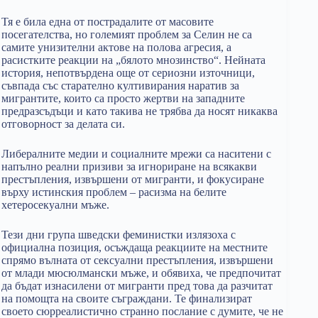
Тя е била една от пострадалите от масовите
посегателства, но големият проблем за Селин не са
самите унизителни актове на полова агресия, а
расистките реакции на „бялото мнозинство“. Нейната
история, непотвърдена още от сериозни източници,
съвпада със старателно култивирания наратив за
мигрантите, които са просто жертви на западните
предразсъдъци и като такива не трябва да носят никаква
отговорност за делата си.
Либералните медии и социалните мрежи са наситени с
напълно реални призиви за игнориране на всякакви
престъпления, извършени от мигранти, и фокусиране
върху истинския проблем – расизма на белите
хетеросекуални мъже.
Тези дни група шведски феминистки излязоха с
официална позиция, осъждаща реакциите на местните
спрямо вълната от сексуални престъпления, извършени
от млади мюсюлмански мъже, и обявиха, че предпочитат
да бъдат изнасилени от мигранти пред това да разчитат
на помощта на своите съграждани. Те финализират
своето сюрреалистично странно послание с думите, че не