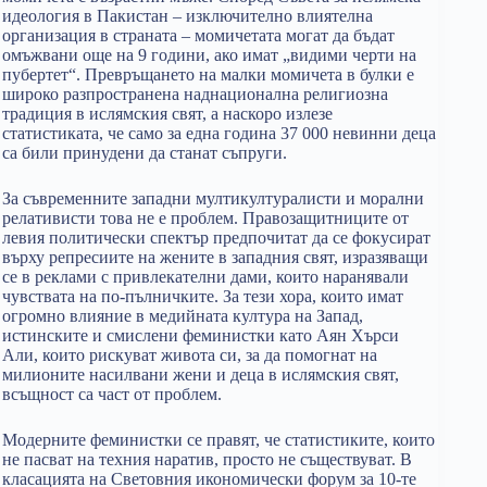
идеология в Пакистан – изключително влиятелна
организация в страната – момичетата могат да бъдат
омъжвани още на 9 години, ако имат „видими черти на
пубертет“. Превръщането на малки момичета в булки е
широко разпространена наднационална религиозна
традиция в ислямския свят, а наскоро излезе
статистиката, че само за една година 37 000 невинни деца
са били принудени да станат съпруги.
За съвременните западни мултикултуралисти и морални
релативисти това не е проблем. Правозащитниците от
левия политически спектър предпочитат да се фокусират
върху репресиите на жените в западния свят, изразяващи
се в реклами с привлекателни дами, които наранявали
чувствата на по-пълничките. За тези хора, които имат
огромно влияние в медийната култура на Запад,
истинските и смислени феминистки като Аян Хърси
Али, които рискуват живота си, за да помогнат на
милионите насилвани жени и деца в ислямския свят,
всъщност са част от проблем.
Модерните феминистки се правят, че статистиките, които
не пасват на техния наратив, просто не съществуват. В
класацията на Световния икономически форум за 10-те