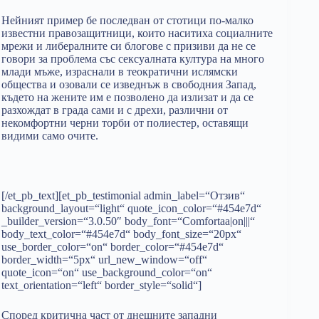
Нейният пример бе последван от стотици по-малко
известни правозащитници, които наситиха социалните
мрежи и либералните си блогове с призиви да не се
говори за проблема със сексуалната култура на много
млади мъже, израснали в теократични ислямски
общества и озовали се изведнъж в свободния Запад,
където на жените им е позволено да излизат и да се
разхождат в града сами и с дрехи, различни от
некомфортни черни торби от полиестер, оставящи
видими само очите.
[/et_pb_text][et_pb_testimonial admin_label=“Отзив“
background_layout=“light“ quote_icon_color=“#454e7d“
_builder_version=“3.0.50″ body_font=“Comfortaa|on|||“
body_text_color=“#454e7d“ body_font_size=“20px“
use_border_color=“on“ border_color=“#454e7d“
border_width=“5px“ url_new_window=“off“
quote_icon=“on“ use_background_color=“on“
text_orientation=“left“ border_style=“solid“]
Според критична част от днешните западни