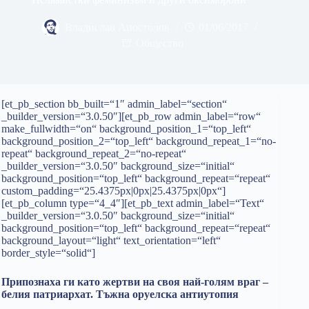
Владислав Апостолов
01/06/2017
Общество
[et_pb_section bb_built=“1″ admin_label=“section“
_builder_version=“3.0.50″][et_pb_row admin_label=“row“
make_fullwidth=“on“ background_position_1=“top_left“
background_position_2=“top_left“ background_repeat_1=“no-
repeat“ background_repeat_2=“no-repeat“
_builder_version=“3.0.50″ background_size=“initial“
background_position=“top_left“ background_repeat=“repeat“
custom_padding=“25.4375px|0px|25.4375px|0px“]
[et_pb_column type=“4_4″][et_pb_text admin_label=“Text“
_builder_version=“3.0.50″ background_size=“initial“
background_position=“top_left“ background_repeat=“repeat“
background_layout=“light“ text_orientation=“left“
border_style=“solid“]
Припознаха ги като жертви на своя най-голям враг –
белия патриархат. Тъжна оруелска антиутопия