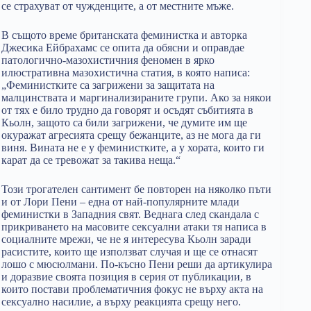
се страхуват от чужденците, а от местните мъже.
В същото време британската феминистка и авторка
Джесика Ейбрахамс се опита да обясни и оправдае
патологично-мазохистичния феномен в ярко
илюстративна мазохистична статия, в която написа:
„Феминистките са загрижени за защитата на
малцинствата и маргинализираните групи. Ако за някои
от тях е било трудно да говорят и осъдят събитията в
Кьолн, защото са били загрижени, че думите им ще
окуражат агресията срещу бежанците, аз не мога да ги
виня. Вината не е у феминистките, а у хората, които ги
карат да се тревожат за такива неща.“
Този трогателен сантимент бе повторен на няколко пъти
и от Лори Пени – една от най-популярните млади
феминистки в Западния свят. Веднага след скандала с
прикриването на масовите сексуални атаки тя написа в
социалните мрежи, че не я интересува Кьолн заради
расистите, които ще използват случая и ще се отнасят
лошо с мюсюлмани. По-късно Пени реши да артикулира
и доразвие своята позиция в серия от публикации, в
които постави проблематичния фокус не върху акта на
сексуално насилие, а върху реакцията срещу него.