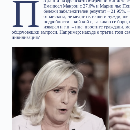
П
о данни на френското вътрешно министерст
Еманюел Макрон с 27.6% и Марин льо Пен
бележи забележителен резултат – 21.95%, –
от мисълта, че медиите, наши и чужди, ще
подробности – кой кой е, за какво се бори,
изкарал и т.н. – ние, простите граждани, м
общочовешки въпроси. Например: накъде е тръгна този свя
цивилизация?