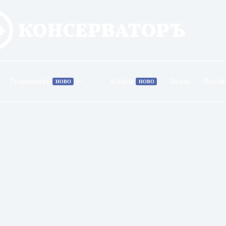
Годишникъ
Книги
За нас
Всичк
НОВО
НОВО