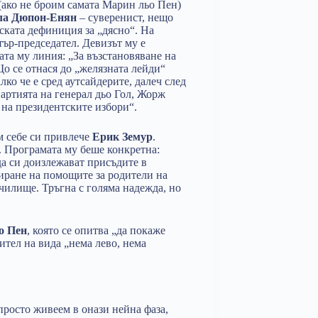
(ако не броим самата Марин льо Пен)
ла Дюпон-Енян
– суверенист, нещо
ската дефиниция за „дясно“. На
ър-председател. Девизът му е
ата му линия: „За възстановяване на
о се отнася до „желязната лейди“
ко че е сред аутсайдерите, далеч след
партията на генерал дьо Гол, Жорж
на президентските избори“.
м себе си привлече
Ерик Земур
.
“. Програмата му беше конкретна:
а си доизлежават присъдите в
иране на помощите за родители на
чилище. Тръгна с голяма надежда, но
о Пен
, която се опитва „да покаже
тел на вида „нема лево, нема
росто живеем в онази нейна фаза,