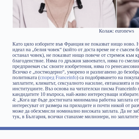
Колаж: euronews
Като цяло изборите във Франция не показват нищо ново. 
идеал на „белия човек“ (който от доста време не е съвсем бя
останал човек), не показват нищо повече от стремеж към 
благоденствие. Няма го дръзкия завоевател, няма го смелия
предприемач със своите изобретения, няма го ренесансовия
Всичко е „постмодерно“, уморено и разлигавено до безобр
политиката (
според Franceinfo
) са подобряването на покуп
заплатите, климатът, сексуалното насилие, евтаназията и п
институциите. Въз основа на читателски писма Franceinfo 
кандидатите 10 въпроса, най-живо интересуващи избирате
4: „Кога ще бъде достигната минимална работна заплата от
интересуват от размера на приходите и почти никой от раз
може да обезсмисли номинално високата заплата. Да не заб
тук, в България, всички станахме милионери, но заплатите