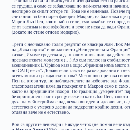
Tе винаги са били по-изкусни в изобразяването на райскит
се трудиш, а само се забавляваш по най-изтънчени начини,
неспирно се сипят отгоре ти. Това не е изненада. Повече п
считаният за безспорен фаворит Макрон, на балотажа ще т
Марин Льо Пен, която набра сили, смирявайки се според с
се от расизма и ксенофобията и вече не иска да вади Фран
(докато не стане отново модерно).
Трети с неочаквано голям резултат се класира Жан Люк Ме
на „Лява партия“ и движението „Неподчинената Франция“, 
казва: „Имаме средствата да правим иновации, да действа
президентската монархия (…) Аз съм полюс на стабилност
всекидневник L’Opinion казва още: „Франция няма място 
но САЩ не са“. Долавяте ли гласа на разочарования и гнев
всевъзможни граждански права? Меланшон призова своите 
Пен на втори тур, но наблюдателите на изборите във Франц
гласоподаватели няма да подкрепят и Макрон само и само 
както на предишните избори. По традиция „умерените“ па
безпринципен фронт срещу всекиго като Льо Пен, защото за
духа на мейнстрийма е над всякакви идеи и идеологии, на
естествено е умерено десни да подкрепят крайно десни, от
отдавна вече не е естествено.
Кои са другите левичари? Някъде четох (не помня вече къд
и
Натали Арто
(0.5%) – троцкисти. Путу е синдикалист и 