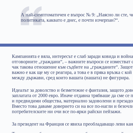
А най-симптоматичен е въпрос № 9: „Наясно ли сте, ч
политиката, каквато е днес, е почти изчерпан?“.
Кампанията е вяла, интересът е слаб заради ковида и война
отговорните „граждани“, – важните въпроси се изместват с
чак такова отношение към съдбите на „гражданите“. Защото
важно е как ще му се реагира, а това е в пряка връзка с ко
между държави, сред които вашата (нашата) не фигурира.
Идеалът за доволство и безметежие е фантазия, защото дов
заплатата от 2000 евро. Иначе отдавна трябваше да сме се
и предвидими общества, материално задоволени и презадов
Вместо това даваме доверието си на все по-нагли и безочл
потребителските ни очи все по-ярки райски пейзажи.
За президент на Франция се явиха преобладаващо леви ка