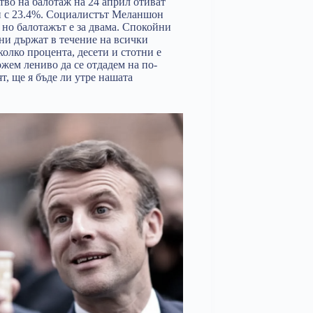
во на балотаж на 24 април отиват
 с 23.4%. Социалистът Меланшон
 но балотажът е за двама. Спокойни
 ни държат в течение на всички
 колко процента, десети и стотни е
ожем лениво да се отдадем на по-
т, ще я бъде ли утре нашата