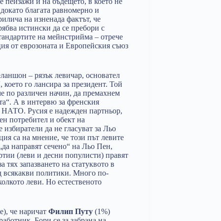
е пейзажи и на бъдещето, в което не
 докато благата равномерно и
рилича на изненада фактът, че
рябва истински да се пребори с
тандартите на мейнстрийма – отрече
ция от еврозоната и Европейския съюз
ланшон – рязък левичар, основател
което го лансира за президент. Той
ме по различен начин, да премахнем
та“. А в интервю за френския
в НАТО. Русия е надежден партньор,
ен потребител и обект на
избиратели да не гласуват за Льо
ия са на мнение, че този път левите
„да направят сечено“ на Льо Пен,
ртии (леви и десни популисти) правят
 тях запазването на статуквото в
д всякакви политики. Много по-
колкото леви. Но естественото
е), че наричат
Филип Путу
(1%)
работник. Бори се за забрана на