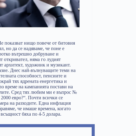
Не показват нищо повече от битовия
л, но да се надяваме, че поне е
кротко вътрешно добруване и
т откривател, няма го лудият
т архитект, художник и музикант.
азие. Днес най-вълнуващите теми на
ателната способност, пенсиите и
окрай тях ядрената енергетика и
по време на кампанията постави на
лите. Сред тях любим ми е въпрос №
 2000 евро?“. Почти всички се
мера на разходите. Една инфлация
равяме, че имаше времена, когато
 всъщност бяха по 4-5 долара.