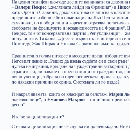
На целия този фон що-годе десните кандидати са двамина 
–
Валери Пекрес
(„желязната лейди на Франция“) и
Нико
като Орбан и Салвини, доколкото това се вписва в класиче
предишните избори е бил номинация на Льо Пен за минист
скучноват, но в общи линии коректно отразява политическ
свободата на французите и независимостта на Франция“. Щ
Пекрес, тя е от консервативна партия „Републиканци“ – жал
популистите. Тя казва: „Днес за първи път в историята си 
Помпиду, Жак Ширак и Никола Саркози ще имат кандидат 
Сравнително голям интерес в месеците преди изборите къ
Неговият девиз е: „Реших да взема съдбата си в свои ръце
нулева имиграция, връщане на чуждестранни затворници д
страните си, лишаване на престъпници от гражданство, сп
лоши ученици, забрана на идеологическата пропаганда в у
по някакви причини се срина. Системата ли го изяде?
И накрая двамата, които се класират за балотаж:
Марин ль
човешко лице“, и
Еманюел Макрон
– типичният представи
десно“…
И к“во за цивилизациите?
С нашата цивилизация не се случва нищо невиждано Ние п