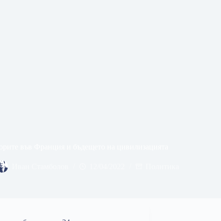
орите във Франция и бъдещето на цивилизацията
Иван Стамболов
12/04/2022
Политика