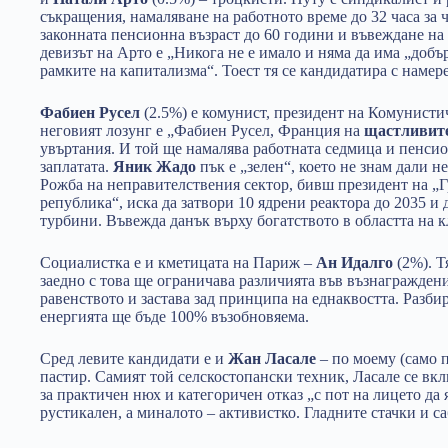
съкращения, намаляване на работното време до 32 часа за 
законната пенсионна възраст до 60 години и въвеждане на
девизът на Арто е „Никога не е имало и няма да има „добъ
рамките на капитализма“. Тоест тя се кандидатира с намере
Фабиен Русел
(2.5%) е комунист, президент на Комунисти
неговият лозунг е „Фабиен Русел, Франция на
щастливит
увъртания. И той ще намалява работната седмица и пенсио
заплатата.
Яник Жадо
пък е „зелен“, което не знам дали н
Рожба на неправителствения сектор, бивш президент на „Г
република“, иска да затвори 10 ядрени реактора до 2035 и
турбини. Въвежда данък върху богатството в областта на к
Социалистка е и кметицата на Париж –
Ан Идалго
(2%). Т
заедно с това ще ограничава различията във възнаграждени
равенството и застава зад принципа на еднаквостта. Разбира
енергията ще бъде 100% възобновяема.
Сред левите кандидати е и
Жан Ласале
– по моему (само п
пастир. Самият той селскостопански техник, Ласале се вкл
за практичен нюх и категоричен отказ „с пот на лицето да 
рустикален, а миналото – активистко. Гладните стачки и са