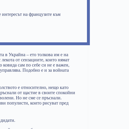
е интересът на французите към
та в Украйна – ето толкова им е на
 лекота от сензациите, които нямат
 ковида сам по себе си не е важен,
й управлява. Подобно е и за войната
олството е относително, нещо като
 пръснали от щастие в своите спокойни
олени. Но не сме се пръснали.
иви популисти, които рисуват пред
ндидати.