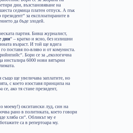
четири дни, възстановяване на
 шеста седмица платен отпуск. А пък
р президент“ за експлоатираните в
нието да бъде злодей.
ческата партия. Бивш журналист,
е дни
“ – кратко и ясно, без излишни
нната възраст. И той ще вдига
е го поставя по-вляво и от комуниста.
рийнпийс“. Бори се за „екологична
 да инсталира 6000 нови вятърни
лимата.
я също ще увеличава заплатите, но
ята, с което изоставя принципа на
 се, ако тя стане президент,
о моему!) окситански луд, син на
ючва рано в политиката, което говори
яде хляба си“. Обликът му е
ботажите са в репертоара му.