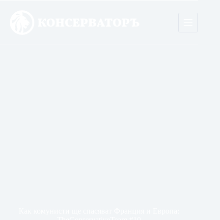
Skip
to
content
Как комунисти ще спасяват Франция и Европа:
TheConservativeTeam #10