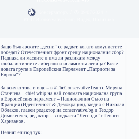
Консерваторъ
09/07/2024
TheConservativeTeam
,
Видео
,
Политика
Защо българските „десни“ се радват, когато комунистите
победят? Отечественият фронт срещу националния сбор?
Паднаха ли маските и има ли разликата между
глобалистичните либерали и ислямската левица? Коя е
новата група в Европейския Парламент „Патриоти за
Европа“?
За всичко това и още – в #TheConservativeTeam с Миряна
Станчева – chief whip на най-голямата национална група
в Европейския парламент – Националния Съюз на
Франция (Идентичност & Демокрация), заедно с Николай
Облаков, главен редактор на conservative.bg и Теодор
Димокенчев, редактор – в подкаста “Легенди” с Георги
Харизанов.
Целият епизод тук: