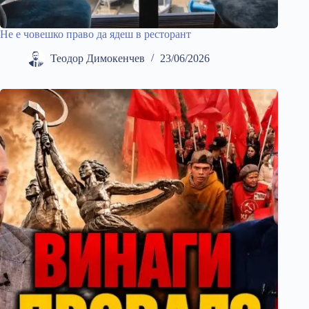
Не е човешко право да ядеш в ресторант
Теодор Димокенчев
23/06/2026