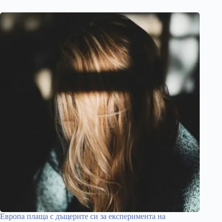
Европа плаща с дъщерите си за експеримента на