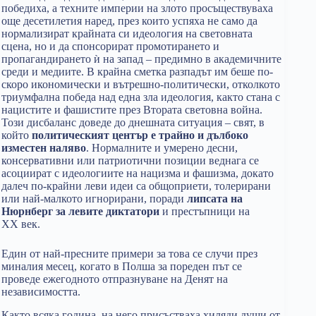
победиха, а техните империи на злото просъществуваха
още десетилетия наред, през които успяха не само да
нормализират крайната си идеология на световната
сцена, но и да спонсорират промотирането и
пропагандирането ѝ на запад – предимно в академичните
среди и медиите. В крайна сметка разпадът им беше по-
скоро икономически и вътрешно-политически, отколкото
триумфална победа над една зла идеология, както стана с
нацистите и фашистите през Втората световна война.
Този дисбаланс доведе до днешната ситуация – свят, в
който
политическият център е трайно и дълбоко
изместен наляво
. Нормалните и умерено десни,
консервативни или патриотични позиции веднага се
асоциират с идеологиите на нацизма и фашизма, докато
далеч по-крайни леви идеи са общоприети, толерирани
или най-малкото игнорирани, поради
липсата на
Нюрнберг за левите диктатори
и престъпници на
XX век.
Един от най-пресните примери за това се случи през
миналия месец, когато в Полша за пореден път се
проведе ежегодното отпразнуване на Денят на
независимостта.
Както всяка година, на него присъстваха хиляди души от