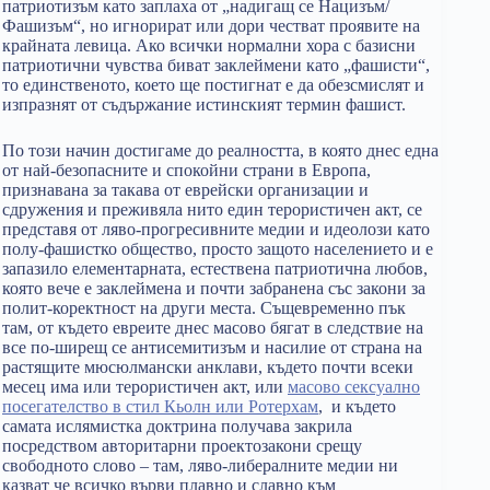
патриотизъм като заплаха от „надигащ се Нацизъм/
Фашизъм“, но игнорират или дори честват проявите на
крайната левица. Ако всички нормални хора с базисни
патриотични чувства биват заклеймени като „фашисти“,
то единственото, което ще постигнат е да обезсмислят и
изпразнят от съдържание истинският термин фашист.
По този начин достигаме до реалността, в която днес една
от най-безопасните и спокойни страни в Европа,
признавана за такава от еврейски организации и
сдружения и преживяла нито един терористичен акт, се
представя от ляво-прогресивните медии и идеолози като
полу-фашистко общество, просто защото населението и е
запазило елементарната, естествена патриотична любов,
която вече е заклеймена и почти забранена със закони за
полит-коректност на други места. Същевременно пък
там, от където евреите днес масово бягат в следствие на
все по-ширещ се антисемитизъм и насилие от страна на
растящите мюсюлмански анклави, където почти всеки
месец има или терористичен акт, или
масово сексуално
посегателство в стил Кьолн или Ротерхам
, и където
самата ислямистка доктрина получава закрила
посредством авторитарни проектозакони срещу
свободното слово – там, ляво-либералните медии ни
казват че всичко върви плавно и славно към