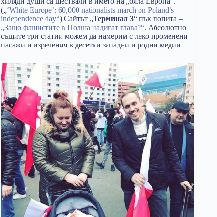
хиляди души са шествали в името на „бяла Европа“.
(„
‘White Europe’: 60,000 nationalists march on Poland’s
independence day“
) Сайтът „
Терминал 3
“ пък попита –
„Защо фашистите в Полша надигат глава?“
. Абсолютно
същите три статии можем да намерим с леко променени
пасажи и изречения в десетки западни и родни медии.