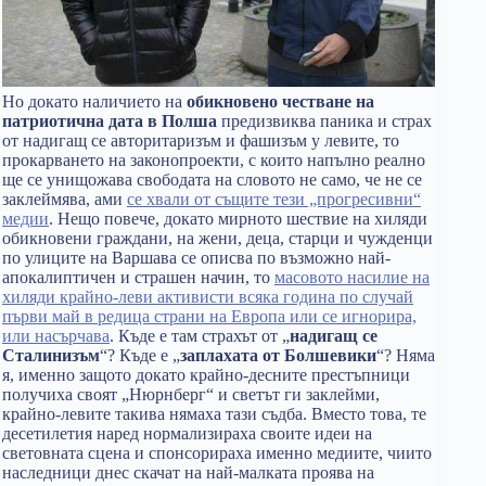
Но докато наличието на
обикновено честване на
патриотична дата в Полша
предизвиква паника и страх
от надигащ се авторитаризъм и фашизъм у левите, то
прокарването на законопроекти, с които напълно реално
ще се унищожава свободата на словото не само, че не се
заклеймява, ами
се хвали от същите тези „прогресивни“
медии
. Нещо повече, докато мирното шествие на хиляди
обикновени граждани, на жени, деца, старци и чужденци
по улиците на Варшава се описва по възможно най-
апокалиптичен и страшен начин, то
масовото насилие на
хиляди крайно-леви активисти всяка година по случай
първи май в редица страни на Европа или се игнорира,
или насърчава
. Къде е там страхът от „
надигащ се
Сталинизъм
“? Къде е „
заплахата от Болшевики
“? Няма
я, именно защото докато крайно-десните престъпници
получиха своят „Нюрнберг“ и светът ги заклейми,
крайно-левите такива нямаха тази съдба. Вместо това, те
десетилетия наред нормализираха своите идеи на
световната сцена и спонсорираха именно медиите, чиито
наследници днес скачат на най-малката проява на