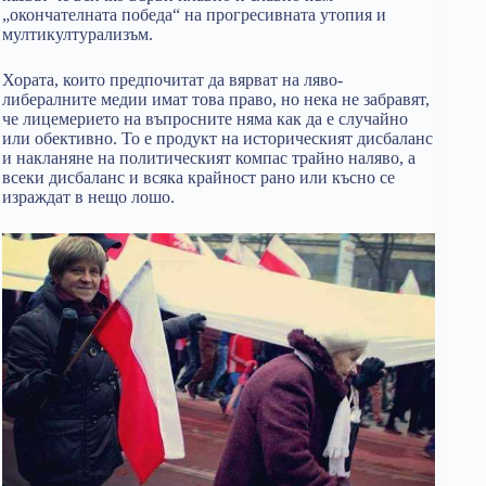
„окончателната победа“ на прогресивната утопия и
мултикултурализъм.
Хората, които предпочитат да вярват на ляво-
либералните медии имат това право, но нека не забравят,
че лицемерието на въпросните няма как да е случайно
или обективно. То е продукт на историческият дисбаланс
и накланяне на политическият компас трайно наляво, а
всеки дисбаланс и всяка крайност рано или късно се
израждат в нещо лошо.