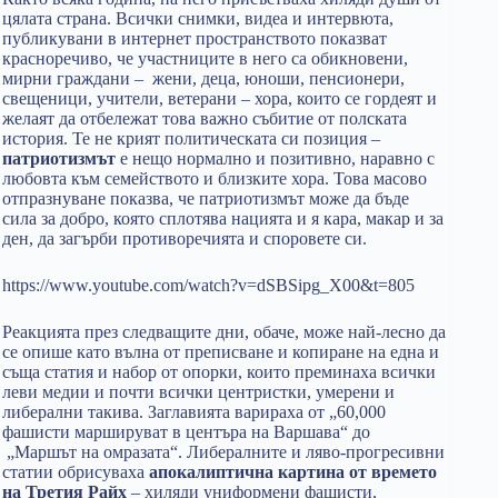
цялата страна. Всички снимки, видеа и интервюта,
публикувани в интернет пространството показват
красноречиво, че участниците в него са обикновени,
мирни граждани – жени, деца, юноши, пенсионери,
свещеници, учители, ветерани – хора, които се гордеят и
желаят да отбележат това важно събитие от полската
история. Те не крият политическата си позиция –
патриотизмът
е нещо нормално и позитивно, наравно с
любовта към семейството и близките хора. Това масово
отпразнуване показва, че патриотизмът може да бъде
сила за добро, която сплотява нацията и я кара, макар и за
ден, да загърби противоречията и споровете си.
https://www.youtube.com/watch?v=dSBSipg_X00&t=805
Реакцията през следващите дни, обаче, може най-лесно да
се опише като вълна от преписване и копиране на една и
съща статия и набор от опорки, които преминаха всички
леви медии и почти всички центристки, умерени и
либерални такива. Заглавията варираха от „60,000
фашисти маршируват в центъра на Варшава“ до
„Маршът на омразата“. Либералните и ляво-прогресивни
статии обрисуваха
апокалиптична картина от времето
на Третия Райх
– хиляди униформени фашисти,