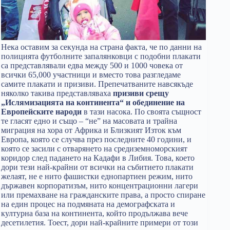
Нека оставим за секунда на страна факта, че по данни на
полицията футболните запалянковци с подобни плакати
са представлявали едва между 500 и 1000 човека от
всички 65,000 участници и вместо това разгледаме
самите плакати и призиви. Препечатваните навсякъде
няколко такива представляваха
призиви срещу
„Ислямизацията на континента“ и обединение на
Европейските народи
в тази насока. По своята същност
те гласят едно и също – “не” на масовата и трайна
миграция на хора от Африка и Близкият Изток към
Европа, която се случва през последните 40 години, и
която се засили с отварянето на средиземноморският
коридор след падането на Кадафи в Либия. Това, което
дори тези най-крайни от всички на събитието плакати
желаят, не е нито фашистки еднопартиен режим, нито
държавен корпоратизъм, нито концентрационни лагери
или премахване на гражданските права, а просто спиране
на един процес на подмяната на демографската и
културна база на континента, който продължава вече
десетилетия. Тоест, дори най-крайните примери от този