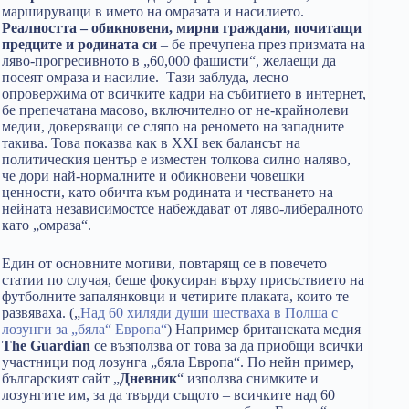
маршируващи в името на омразата и насилието.
Реалността – обикновени, мирни граждани, почитащи
предците и родината си
– бе пречупена през призмата на
ляво-прогресивното в „60,000 фашисти“, желаещи да
посеят омраза и насилие. Тази заблуда, лесно
опровержима от всичките кадри на събитието в интернет,
бе препечатана масово, включително от не-крайнолеви
медии, доверяващи се сляпо на реномето на западните
такива. Това показва как в XXI век балансът на
политическия център е изместен толкова силно наляво,
че дори най-нормалните и обикновени човешки
ценности, като обичта към родината и честването на
нейната независимостсе набеждават от ляво-либералното
като „омраза“.
Един от основните мотиви, повтарящ се в повечето
статии по случая, беше фокусиран върху присъствието на
футболните запалянковци и четирите плаката, които те
развяваха. („
Над 60 хиляди души шестваха в Полша с
лозунги за „бяла“ Европа“
) Например британската медия
The Guardian
се възползва от това за да приобщи всички
участници под лозунга „бяла Европа“. По нейн пример,
българският сайт „
Дневник
“ използва снимките и
лозунгите им, за да твърди същото – всичките над 60