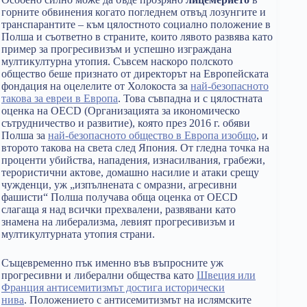
горните обвинения когато погледнем отвъд лозунгите и
транспарантите – към цялостното социално положение в
Полша и съответно в страните, които лявото развява като
пример за прогресивизъм и успешно изграждана
мултикултурна утопия. Съвсем наскоро полското
общество беше признато от директорът на Европейската
фондация на оцелелите от Холокоста за
най-безопасното
такова за евреи в Европа
. Това съвпадна и с цялостната
оценка на OECD (Организацията за икономическо
сътрудничество и развитие), която през 2016 г. обяви
Полша за
най-безопасното общество в Европа изобщо
, и
второто такова на света след Япония. От гледна точка на
проценти убийства, нападения, изнасилвания, грабежи,
терористични актове, домашно насилие и атаки срещу
чужденци, уж „изпълнената с омразни, агресивни
фашисти“ Полша получава обща оценка от OECD
слагаща я над всички прехвалени, развявани като
знамена на либерализма, левият прогресивизъм и
мултикултурната утопия страни.
Същевременно пък именно във въпросните уж
прогресивни и либерални общества като
Швеция или
Франция антисемитизмът достига исторически
нива
. Положението с антисемитизмът на ислямските