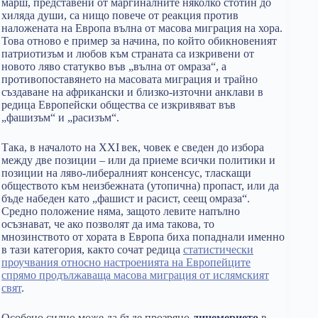
марш, представени от маргиналните няколко стотин до
хиляда души, са нищо повече от реакция против
наложената на Европа вълна от масова миграция на хора.
Това отново е пример за начина, по който обикновеният
патриотизъм и любов към страната са изкривени от
новото ляво статукво във „вълна от омраза“, а
противопоставянето на масовата миграция и трайно
създаване на африкански и близко-източни анклави в
редица Европейски общества се изкривяват във
„фашизъм“ и „расизъм“.
Така, в началото на XXI
век, човек е сведен до избора
между две позиции – или да приеме всички политики и
позиции на ляво-либералният консенсус, тласкащи
обществото към неизбежната (утопична) пропаст, или да
бъде набеден като „фашист и расист, сеещ омраза“.
Средно положение няма, защото левите напълно
осъзнават, че ако позволят да има такова, то
мнозинството от хората в Европа биха попаднали именно
в тази категория, както сочат редица
статистически
проучвания относно настроенията на Европейците
спрямо продължаваща масова миграция от ислямският
свят
.
Особено силно може да бъде прозряно
лицемерието
в