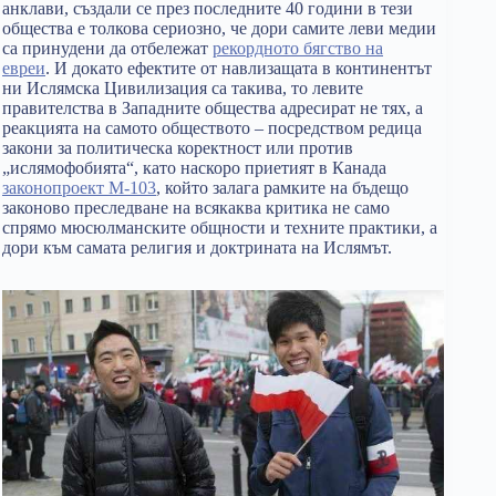
анклави, създали се през последните 40 години в тези
общества е толкова сериозно, че дори самите леви медии
са принудени да отбележат
рекордното бягство на
евреи
. И докато ефектите от навлизащата в континентът
ни Ислямска Цивилизация са такива, то левите
правителства в Западните общества адресират не тях, а
реакцията на самото обществото – посредством редица
закони за политическа коректност или против
„ислямофобията“, като наскоро приетият в Канада
законопроект M-103
, който залага рамките на бъдещо
законово преследване на всякаква критика не само
спрямо мюсюлманските общности и техните практики, а
дори към самата религия и доктрината на Ислямът.