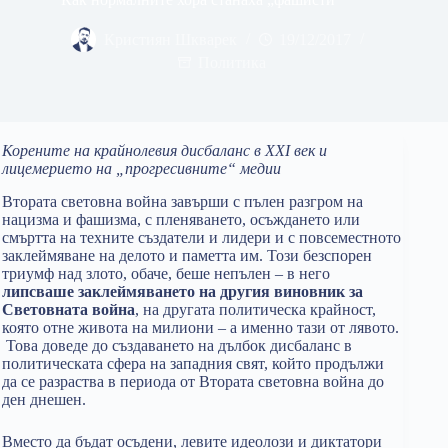
Кристиян Шкварек
19/12/2017
Политика
Корените на крайнолевия дисбаланс в XXI век и
лицемерието на „прогресивните“ медии
Втората световна война завърши с пълен разгром на
нацизма и фашизма, с пленяването, осъждането или
смъртта на техните създатели и лидери и с повсеместното
заклеймяване на делото и паметта им. Този безспорен
триумф над злото, обаче, беше непълен – в него
липсваше заклеймяването на другия виновник за
Световната война
, на другата политическа крайност,
която отне живота на милиони – а именно тази от лявото.
Това доведе до създаването на дълбок дисбаланс в
политическата сфера на западния свят, който продължи
да се разраства в периода от Втората световна война до
ден днешен.
Вместо да бъдат осъдени, левите идеолози и диктатори