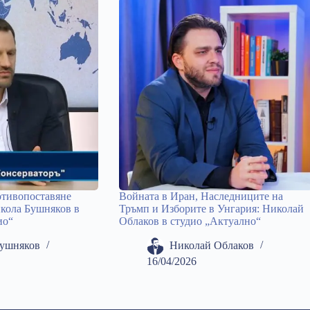
отивопоставяне
Войната в Иран, Наследниците на
кола Бушняков в
Тръмп и Изборите в Унгария: Николай
ио“
Облаков в студио „Актуално“
Бушняков
Николай Облаков
16/04/2026