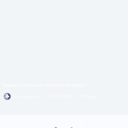
Какъв е българският политически профил
Консерваторъ
20/02/2020
Видео