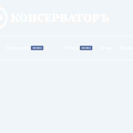
Годишникъ
Книги
За нас
Всичк
НОВО
НОВО