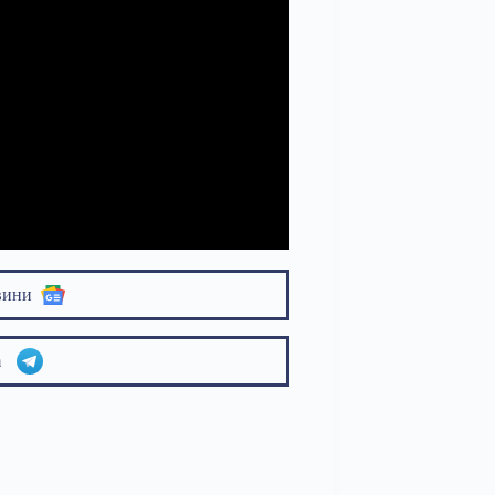
вини
am