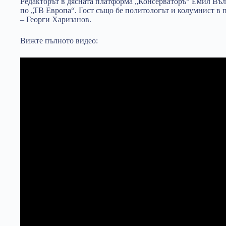
Редакторът в дясната платформа „Консерваторъ“ Емил Въл
по „ТВ Европа“. Гост също бе политологът и колумнист в
– Георги Харизанов.
Вижте пълното видео: