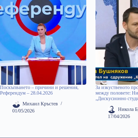
Поскъпването – причини и решения,
За изкуственото пр
Референдум – 28.04.2026
между половете: Ни
„Дискусионно студ
Михаил Кръстев
Никола 
01/05/2026
17/04/2026