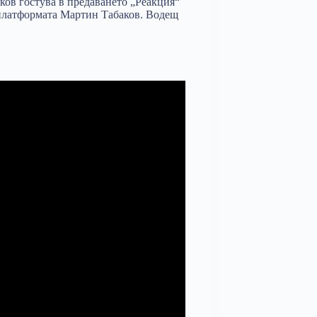
ков гостува в предаването „Реакция“
 платформата Мартин Табаков. Водещ