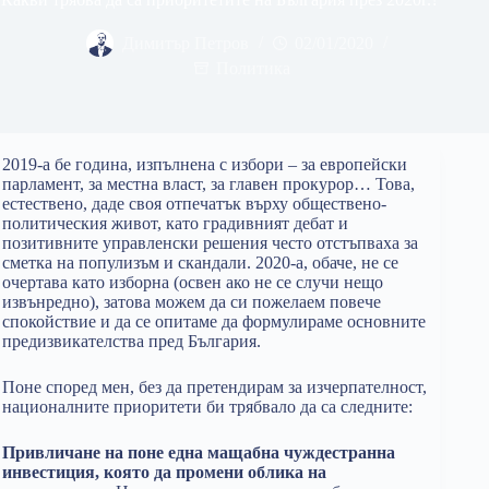
Димитър Петров
02/01/2020
Политика
2019-а бе година, изпълнена с избори – за европейски
парламент, за местна власт, за главен прокурор… Това,
естествено, даде своя отпечатък върху обществено-
политическия живот, като градивният дебат и
позитивните управленски решения често отстъпваха за
сметка на популизъм и скандали. 2020-а, обаче, не се
очертава като изборна (освен ако не се случи нещо
извънредно), затова можем да си пожелаем повече
спокойствие и да се опитаме да формулираме основните
предизвикателства пред България.
Поне според мен, без да претендирам за изчерпателност,
националните приоритети би трябвало да са следните:
Привличане на поне една мащабна чуждестранна
инвестиция, която да промени облика на