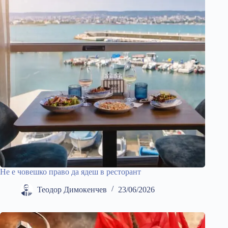
Не е човешко право да ядеш в ресторант
Теодор Димокенчев
23/06/2026