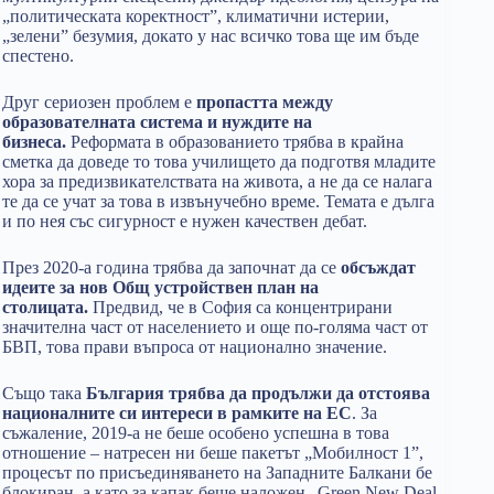
„политическата коректност”, климатични истерии,
„зелени” безумия, докато у нас всичко това ще им бъде
спестено.
Друг сериозен проблем е
пропастта между
образователната система и нуждите на
бизнеса.
Реформата в образованието трябва в крайна
сметка да доведе то това училището да подготвя младите
хора за предизвикателствата на живота, а не да се налага
те да се учат за това в извънучебно време. Темата е дълга
и по нея със сигурност е нужен качествен дебат.
През 2020-а година трябва да започнат да се
обсъждат
идеите за нов Общ устройствен план на
столицата.
Предвид, че в София са концентрирани
значителна част от населението и още по-голяма част от
БВП, това прави въпроса от национално значение.
Също така
България трябва да продължи да отстоява
националните си интереси в рамките на ЕС
. За
съжаление, 2019-а не беше особено успешна в това
отношение – натресен ни беше пакетът „Мобилност 1”,
процесът по присъединяването на Западните Балкани бе
блокиран, а като за капак беше наложен „Green New Deal