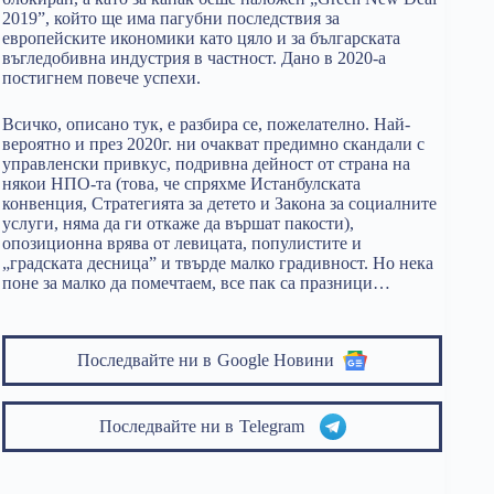
2019”, който ще има пагубни последствия за
европейските икономики като цяло и за българската
въгледобивна индустрия в частност. Дано в 2020-а
постигнем повече успехи.
Всичко, описано тук, е разбира се, пожелателно. Най-
вероятно и през 2020г. ни очакват предимно скандали с
управленски привкус, подривна дейност от страна на
някои НПО-та (това, че спряхме Истанбулската
конвенция, Стратегията за детето и Закона за социалните
услуги, няма да ги откаже да вършат пакости),
опозиционна врява от левицата, популистите и
„градската десница” и твърде малко градивност. Но нека
поне за малко да помечтаем, все пак са празници…
Последвайте ни в
Google Новини
Последвайте ни в
Telegram