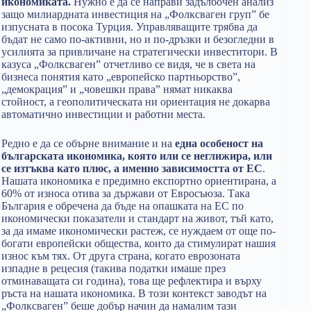
икономиката.
Нужно е да се направи задълбочен анализ
защо милиардната инвестиция на „Фолксваген груп” бе
изпусната в посока Турция. Управляващите трябва да
бъдат не само по-активни, но и по-дръзки и безогледни в
усилията за привличане на стратегически инвеститори. В
казуса „Фолксваген” отчетливо се видя, че в света на
бизнеса понятия като „европейско партньорство”,
„демокрация” и „човешки права” нямат никаква
стойност, а геополитическата ни ориентация не докарва
автоматично инвестиции и работни места.
Редно е да се обърне внимание и на
една особеност на
българската икономика, която или се неглижира, или
се изтъква като плюс, а именно зависимостта от ЕС
.
Нашата икономика е предимно експортно ориентирана, а
60% от износа отива за държави от Евросъюза. Така
България е обречена да бъде на опашката на ЕС по
икономически показатели и стандарт на живот, тъй като,
за да имаме икономически растеж, се нуждаем от още по-
богати европейски общества, които да стимулират нашия
износ към тях. От друга страна, когато еврозоната
изпадне в рецесия (такива податки имаше през
отминаващата си година), това ще рефлектира и върху
ръста на нашата икономика. В този контекст заводът на
„Фолксваген” беше добър начин да намалим тази