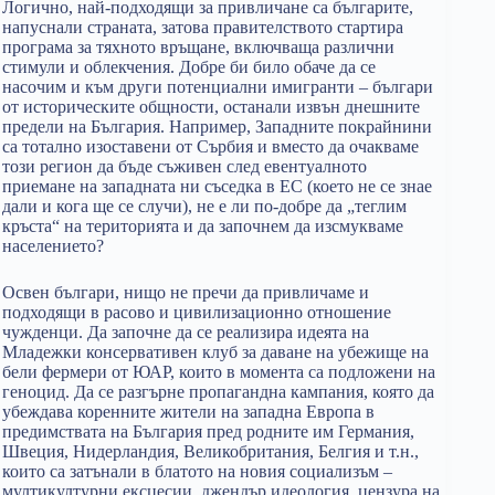
Логично, най-подходящи за привличане са българите,
напуснали страната, затова правителството стартира
програма за тяхното връщане, включваща различни
стимули и облекчения. Добре би било обаче да се
насочим и към други потенциални имигранти – българи
от историческите общности, останали извън днешните
предели на България. Например, Западните покрайнини
са тотално изоставени от Сърбия и вместо да очакваме
този регион да бъде съживен след евентуалното
приемане на западната ни съседка в ЕС (което не се знае
дали и кога ще се случи), не е ли по-добре да „теглим
кръста“ на територията и да започнем да изсмукваме
населението?
Освен българи, нищо не пречи да привличаме и
подходящи в расово и цивилизационно отношение
чужденци. Да започне да се реализира идеята на
Младежки консервативен клуб за даване на убежище на
бели фермери от ЮАР, които в момента са подложени на
геноцид. Да се разгърне пропагандна кампания, която да
убеждава коренните жители на западна Европа в
предимствата на България пред родните им Германия,
Швеция, Нидерландия, Великобритания, Белгия и т.н.,
които са затънали в блатото на новия социализъм –
мултикултурни ексцесии, джендър идеология, цензура на