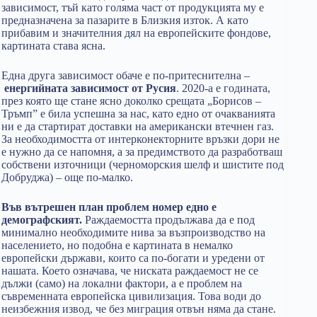
зависимост, тъй като голяма част от продукцията му е
предназначена за пазарите в Близкия изток. А като
прибавим и значителния дял на европейските фондове,
картината става ясна.
Една друга зависимост обаче е по-притеснителна –
енергийната зависимост от Русия
. 2020-а е годината,
през която ще стане ясно доколко срещата „Борисов –
Тръмп” е била успешна за нас, като едно от очакванията
ни е да стартират доставки на американски втечнен газ.
За необходимостта от интерконекторните връзки дори не
е нужно да се напомня, а за предимството да разработваш
собствени източници (черноморския шелф и шистите под
Добруджа) – още по-малко.
Във вътрешен план проблем номер едно е
демографският.
Раждаемостта продължава да е под
минимално необходимите нива за възпроизводство на
населението, но подобна е картината в немалко
европейски държави, които са по-богати и уредени от
нашата. Което означава, че ниската раждаемост не се
дължи (само) на локални фактори, а е проблем на
съвременната европейска цивилизация. Това води до
неизбежния извод, че без миграция отвън няма да стане.