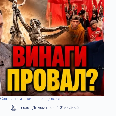
Социализъмът винаги се проваля
Теодор Димокенчев
21/06/2026