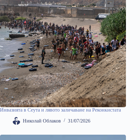
Инвазията в Сеута и лявото заличаване на Реконкистата
Николай Облаков
31/07/2026