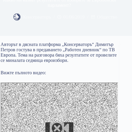
парламент?
Консерваторъ
01/06/2019
Общество
Авторът в дясната платформа „Консерваторъ“ Димитър
Петров гостува в предаването „Работен дневник“ по ТВ
Европа. Тема на разговора бяха резултатите от провелите
се миналата седмица евроизбори.
Вижте пълното видео: