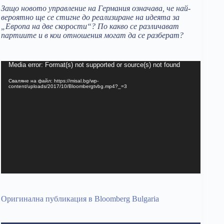
Защо новото управление на Германия означава, че най-
вероятно ще се стигне до реализиране на идеята за
„Европа на две скорости“? По какво се различават
партиите и в кои отношения могат да се разберат?
Видео
Media error: Format(s) not supported or source(s) not found
Сваляне на файл: https://misal.bg/wp-
content/uploads/2017/10/Bloombergtvbg.mp4?_=3
Оригинална публикация в Bloomberg Bulgaria