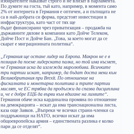
избирателите наказват строго и не влизат в парламента.
По думите на госта, тъй като, например, в момента само
2% от интернета в Германия е оптичен, а и пътищата не
са в най-добрата си форма, предстоят инвестиции в
инфраструктура, като част от тях ще
бъдат финансирани чрез приватизация – продажба на
държавните дялове в компании като Дойче Телеком,
Дойче Пост и Дойче Бан. „Това, за което могат да се
скарат е миграционната политика“.
„Германия ще остане лидер на Европа. Макрон не е в
позиция да поеме лидерската палка, но той има късмет,
че Германия иска да изглежда миролюбива. Всичките
три партии искат, например, да бъдат доста меки към
Великобритания при Brexit. По отношение на
фискалната и монетарна политика и трите партии
мислят, че ЕС трябва да продължи да спазва дисциплина
и, че е добре ЕЦБ да върви към вдигане на лихвите“.
Германия обаче иска кардинална промяна по отношение
на демокрацията – искат да има транснационална листа,
каза още Заяков. „Въпреки че всички страни-членки са
поддръжници на НАТО, всички искат да има
общоевропейска армия – единствената разлика е колко
пари да се отделят“.