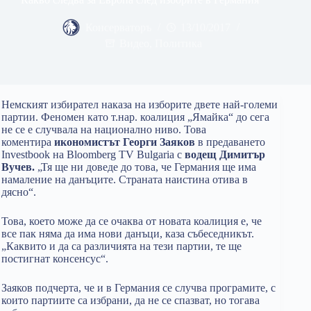
Консерваторъ
13/10/2017
Видео
,
Политика
Немският избирател наказа на изборите двете най-големи
партии. Феномен като т.нар. коалиция „Ямайка“ до сега
не се е случвала на национално ниво. Това
коментира
икономистът Георги Заяков
в предаването
Investbook на Bloomberg TV Bulgaria с
водещ Димитър
Вучев.
„Тя ще ни доведе до това, че Германия ще има
намаление на данъците. Страната наистина отива в
дясно“.
Това, което може да се очаква от новата коалиция е, че
все пак няма да има нови данъци, каза събеседникът.
„Каквито и да са различията на тези партии, те ще
постигнат консенсус“.
Заяков подчерта, че и в Германия се случва програмите, с
които партиите са избрани, да не се спазват, но тогава