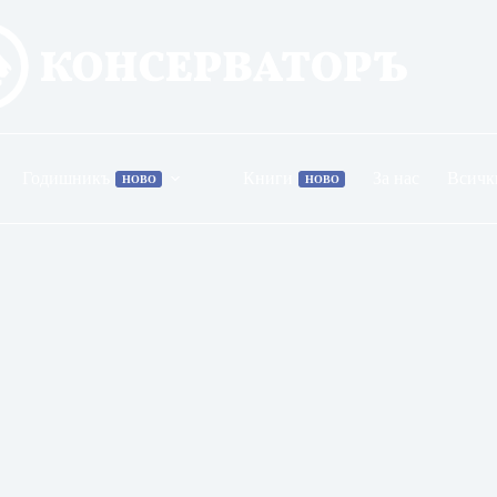
Годишникъ
Книги
За нас
Всичк
НОВО
НОВО