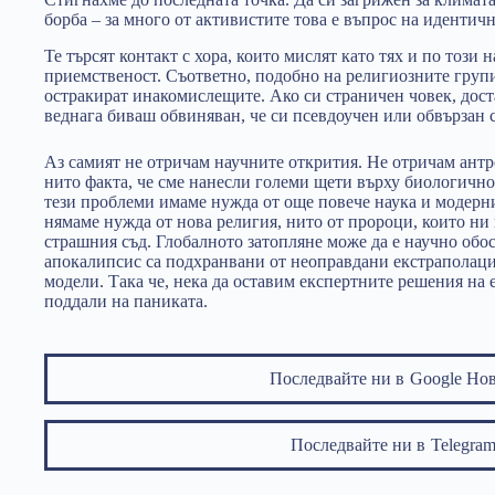
борба – за много от активистите това е въпрос на идентичн
Те търсят контакт с хора, които мислят като тях и по този 
приемственост. Съответно, подобно на религиозните груп
остракират инакомислещите. Ако си страничен човек, дос
веднага биваш обвиняван, че си псевдоучен или обвързан 
Аз самият не отричам научните открития. Не отричам ант
нито факта, че сме нанесли големи щети върху биологично
тези проблеми имаме нужда от още повече наука и модерн
нямаме нужда от нова религия, нито от пророци, които ни
страшния съд. Глобалното затопляне може да е научно обос
апокалипсис са подхранвани от неоправдани екстраполац
модели. Така че, нека да оставим експертните решения на ек
поддали на паниката.
Последвайте ни в
Google Но
Последвайте ни в
Telegr