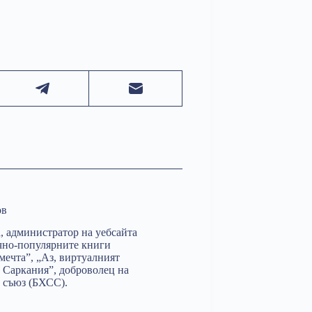
ов
, администратор на уебсайта
чно-популярните книги
мечта”, „Аз, виртуалният
а Саркания”, доброволец на
 съюз (БХСС).