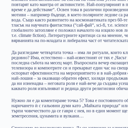
повтарят като мантра от активистите. Най-популярният в 
време е да действаме“. Освен това в различни произведени
мотиви – например бъдеще, в което полярните ледове са ра
вода. Също както развитието на космонавтиката през 60-те
тласък на научната фантастика (“сай-фай“, sci-fi, т.е. science
глобалното затопляне е положил началото на изцяло нов лит
т.е. climate fiction). Литературните критици са на мнение,
вярванията на по-младата и либерална част от читателскат
Да разгледаме четвъртата точка – има ли ритуали, които 
редовно? Има, естествено – най-известният от тях е „Часът
последна събота на месец март. Въпросната вечер екозащи
телевизора и компютрите си и прекарват един час на свещ
оспорват ефективността на мероприятието и в най-добрия с
най-лошия – за оказващо обратен ефект, хиляди продължава
да ни изненадва – неговата роля е най-вече да създава усе
каквато роля изпълняват и редица други религиозни обича
Нужно ли е да коментираме точка 5? Това е постоянното о
наричането ѝ с гальовни думи като „Майката природа“ или
търпи човечеството да се гаври с нея, но в един момент ще
земетресения, цунамита и вулкани…
Стигнахме до последната точка. Да си загрижен за климата