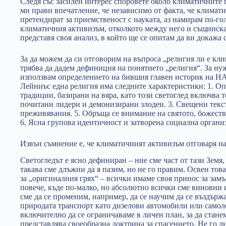
Следя със засилен интерес споровете около климатичните
ми прави впечатление, че независимо от факта, че клима
претендират за приемственост с науката, аз намирам по-г
климатичния активизъм, отколкото между него и същинскат
представя своя анализ, в който ще се опитам да ви докажа 
За да можем да си отговорим на въпроса „религия ли е кл
трябва да дадем дефиниция на понятието „религия“. За ну
използвам определението на бившия главен историк на 
Лейниъс една религия има следните характеристики: 1. Оп
традиции, базирани на вяра, като този светоглед включва т
почитани лидери и демонизирани злодеи. 3. Свещени текс
преживявания. 5. Обръща се внимание на святото, божест
6. Ясна групова идентичност и затворена социална органи
Извън съмнение е, че климатичният активизъм отговаря на
Светогледът е ясно дефиниран – ние сме част от тази Земя,
такава сме длъжни да я пазим, но не го правим. Освен тов
за „оригиналния грях“ – всички имаме своя принос за замъ
повече, къде по-малко, но абсолютно всички сме виновни
сме да се променим, например, да се научим да се въздърж
природата транспорт като дизелови автомобили или самол
включително да се ограничаваме в личен план, за да стане
представлява своеобразна доктрина за спасението. Не го л