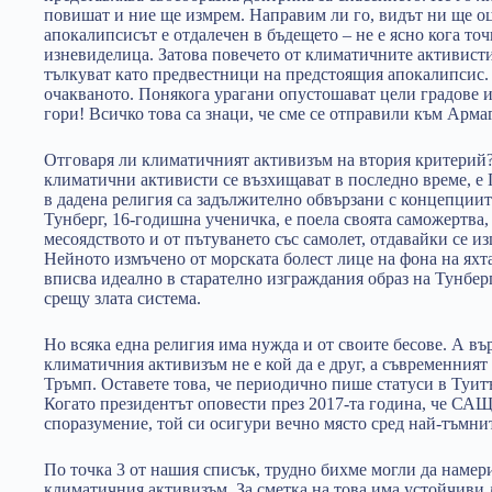
повишат и ние ще измрем. Направим ли го, видът ни ще оц
апокалипсисът е отдалечен в бъдещето – не е ясно кога то
изневиделица. Затова повечето от климатичните активист
тълкуват като предвестници на предстоящия апокалипсис. 
очакваното. Понякога урагани опустошават цели градове 
гори! Всичко това са знаци, че сме се отправили към Арма
Отговаря ли климатичният активизъм на втория критерий? 
климатични активисти се възхищават в последно време, е 
в дадена религия са задължително обвързани с концепциите
Тунберг, 16-годишна ученичка, е поела своята саможертва, 
месоядството и от пътуването със самолет, отдавайки се и
Нейното измъчено от морската болест лице на фона на яхта
вписва идеално в старателно изграждания образ на Тунберг
срещу злата система.
Но всяка една религия има нужда и от своите бесове. А въ
климатичния активизъм не е кой да е друг, а съвременния
Тръмп. Оставете това, че периодично пише статуси в Туит
Когато президентът оповести през 2017-та година, че САЩ
споразумение, той си осигури вечно място сред най-тъмнит
По точка 3 от нашия списък, трудно бихме могли да намер
климатичния активизъм. За сметка на това има устойчиви 