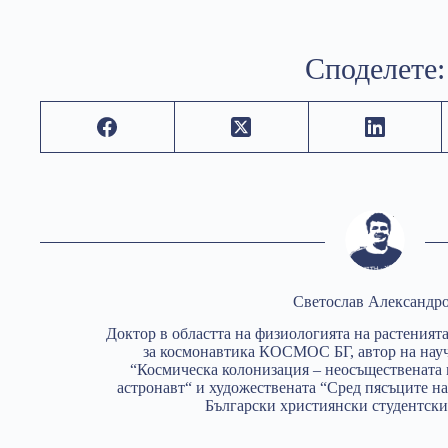
Споделете:
Светослав Александр
Доктор в областта на физиологията на растенията
за космонавтика КОСМОС БГ, автор на нау
“Космическа колонизация – неосъществената 
астронавт“ и художествената “Сред пясъците н
Български християнски студентски