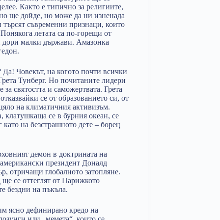
елее. Както е типично за религиите,
чно ще дойде, но може да ни изненада
и търсят съвременни признаци, които
Понякога летата са по-горещи от
и дори малки държави. Амазонка
гедон.
Да! Човекът, на когото почти всички
Грета Тунберг. Но почитаните лидери
 за святостта и саможертвата. Грета
отказвайки се от образованието си, от
зцяло на климатичния активизъм.
, клатушкаща се в бурния океан, се
 като на безстрашното дете – борец
рховният демон в доктрината на
т американски президент Доналд
ър, отричащи глобалното затопляне.
 ще се оттеглят от Парижкото
е бездни на пъкъла.
им ясно дефинирано кредо на
лозунги или „мемета“, които се