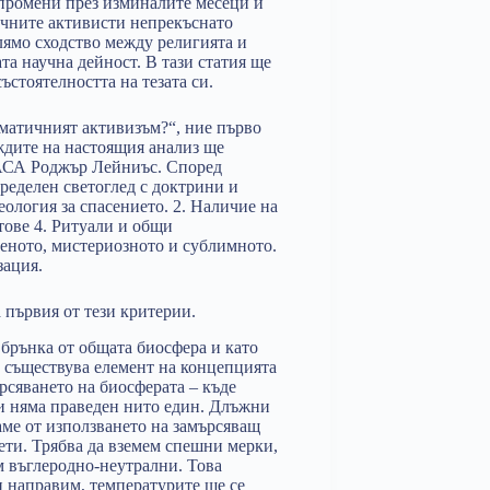
 промени през изминалите месеци и
тичните активисти непрекъснато
олямо сходство между религията и
а научна дейност. В тази статия ще
състоятелността на тезата си.
иматичният активизъм?“, ние първо
ждите на настоящия анализ ще
НАСА Роджър Лейниъс. Според
ределен светоглед с доктрини и
еология за спасението. 2. Наличие на
тове 4. Ритуали и общи
веното, мистериозното и сублимното.
зация.
 първия от тези критерии.
 брънка от общата биосфера и като
а съществува елемент на концепцията
рсяването на биосферата – къде
 и няма праведен нито един. Длъжни
аме от използването на замърсяващ
ети. Трябва да вземем спешни мерки,
м въглеродно-неутрални. Това
и направим, температурите ще се