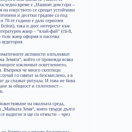
последно време е „Нашият дом гори –
я на изкуството се срещат устойчиви
зтопени и десетки градове са под
 и 70-те години е дало сериозен
 fiction), така и днес интересът към
ературен жанр – “клай-фай“ (cli-fi,
 че този жанр оформя и насочва
а аудитория.
климатичните активисти изпълняват
 на Земята“, който се провежда всяка
тниците изключват осветлението,
и. Въпреки че много скептици
лучай го смятат за безсмислено, а в
т да спазват ритуала. И това не бива
щане за общност и сплотеност –
и.
божествяване на околната среда,
 „Майката Земя“, която твърде дълго
 се надигне и ще си отмъсти – чрез
 на Земята не е просто благородна