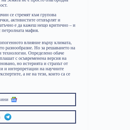
ост.
начин се стремят към групова
ички, активистите отхвърлят и
татъчно е да кажеш нещо критично – и
с петролната мафия.
ропогенното влияние върху климата,
то разнообразие. Но за решаването на
и технологии. Определено обаче
 плашат с осъвременена версия на
новано, но истерията и страхът от
ии и интерпретации на научните
спертите, а не на тези, които са се
вини
am