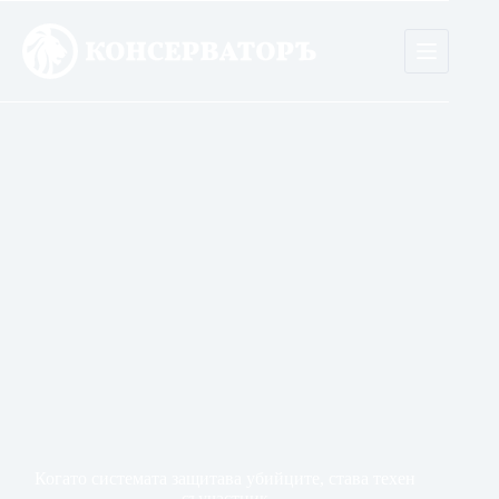
Skip
to
content
Когато системата защитава убийците, става техен
съучастник