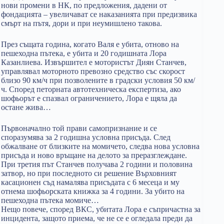
нови промени в НК, по предложения, дадени от
фондацията – увеличават се наказанията при предизвика
смърт на пътя, дори и при неумишлено такова.
През същата година, когато Валя е убита, отново на
пешеходна пътека, е убита и 20 годишната Лора
Казанлиева. Извършител е мотористът Диян Станчев,
управлявал моторното превозно средство със скорост
близо 90 км/ч при позволените в градски условия 50 км/
ч. Според петорната автотехническа експертиза, ако
шофьорът е спазвал ограничението, Лора е щяла да
остане жива…
Първоначално той прави самопризнание и се
споразумява за 2 годишна условна присъда. След
обжалване от близките на момичето, следва нова условна
присъда и ново връщане на делото за преразглеждане.
При третия път Станчев получава 2 години и половина
затвор, но при последното си решение Върховният
касационен съд намалява присъдата с 6 месеца и му
отнема шофьорската книжка за 4 години. За убито на
пешеходна пътека момиче…
Нещо повече, според ВКС, убитата Лора е съпричастна за
инцидента, защото приема, че не се е огледала преди да