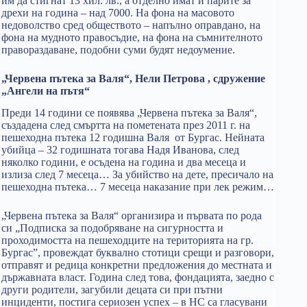
им да стигнат 13 хил. лв., а отделно имат и парите за
дрехи на година – над 7000. На фона на масовото
недоволство сред обществото – напълно оправдано, на
фона на мудното правосъдие, на фона на съмнителното
правораздаване, подобни суми будят недоумение.
„Червена пътека за Валя“, Нели Петрова , сдружение
„Ангели на пътя“
Преди 14 години се появява „Червена пътека за Валя“,
създадена след смъртта на пометената през 2011 г. на
пешеходна пътека 12 годишна Валя от Бургас. Нейната
убийца – 32 годишната тогава Надя Иванова, след
няколко години, е осъдена на година и два месеца и
излиза след 7 месеца… За убийство на дете, пресичало на
пешеходна пътека… 7 месеца наказание при лек режим…
„Червена пътека за Валя“ организира и първата по рода
си „Подписка за подобряване на сигурността и
проходимостта на пешеходците на територията на гр.
Бургас”, провеждат буквално стотици срещи и разговори,
отправят и редица конкретни предложения до местната и
държавната власт. Година след това, фондацията, заедно с
други родители, загубили децата си при пътни
инциденти, постига сериозен успех – в НС са гласувани