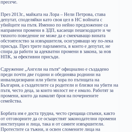
пресече.
През 2013г., майката на Лора – Нели Петрова, става
депутат, споделяйки като своя цел в НС войната с
убийците на пътя. Именно по нейно предложение са
направени промени в ЗДП, касаещи пешеходците и че
тяхното поведение не може да е смекчаващо вината
обстоятелство за извършителя, осигуряващо му по-лека
присъда. През трите парламента, в които е депутат, не
спира да работи за адекватни промени в закона, за нов
НПК, за ефективни присъди.
Сдружение „Ангели на пътя“ официално е създадено
преди почти две години и обединява роднини на
инвалидизирани или убити хора по пътищата на
България, а създателите са родители и близки на убити на
пътя, често деца, за които милост не е имало. Работят за
промени, които да намалят броя на почернените
семейства.
Борбата им е доста трудна, често срещаща спънки, както
от отговорните да се осъществят законодателни промени
институции и лица, така и от самите извършители.
Протестите са тъжни, и освен сломените лица на