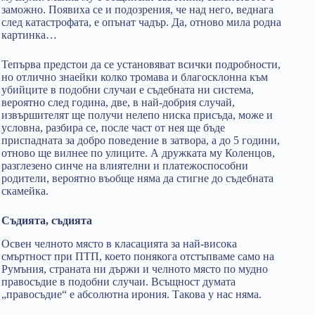
заможно. Появиха се и подозрения, че над него, веднага
след катастрофата, е опънат чадър. Да, отново мила родна
картинка…
Тепърва предстои да се установяват всички подробности,
но отлично знаейки колко тромава и благосклонна към
убийците в подобни случаи е съдебната ни система,
вероятно след година, две, в най-добрия случай,
извършителят ще получи нелепо ниска присъда, може и
условна, разбира се, после част от нея ще бъде
приспадната за добро поведение в затвора, а до 5 години,
отново ще вилнее по улиците. А дружката му Коленцов,
разглезено синче на влиятелни и платежоспособни
родители, вероятно въобще няма да стигне до съдебната
скамейка.
Съдията, съдията
Освен челното място в класацията за най-висока
смъртност при ПТП, което понякога отстъпваме само на
Румъния, страната ни държи и челното място по мудно
правосъдие в подобни случаи. Всъщност думата
„правосъдие“ е абсолютна ирония. Такова у нас няма.