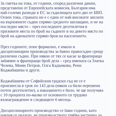
За сметка на това, от години, според различни данни,
представени от Европейската комисия, България има
най-големи разходи в ЕС за съдилищата като дял от БВП.
Освен това, страната ни е с едни от най-високите заплати
на върховните съдии спрямо средното заплащане, и не на
последно място – през последните десетилетия в
призовите места по брой на съдиите и на девето място по
брой на адвокатите спрямо броя на населението.
През годините, поне формално, е имало и
дисциплинарни производства за бавно правосъдие срещу
различни съдии. При някои от тях се касае за фрапиращо
забавяне и фрапиращи брой дела – сред имената са Златка
Чолева, Мими Петров, Олга Кадънкова, Рени
Коджабашева и други.
Коджабашева от Софийския градски съд не се е
произнесла в срок по 143 дела (някои са били нерешени
почти десетилетие), а наказанието е било, че ще получава
с 10 процента по-малко от основното си трудово
възнаграждение в следващите 6 месеца.
Дисциплинарното производство се бави години, като
накрая се оказало, че производството трябва частично да