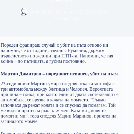
Виктория Георгиева
27/10/2025
Общество
Пореден фрапиращ случай с убит на пътя отново ни
напомни, че от години, заедно с Румъния, държим
първенството по жертви при ПТП-та. Напомни, че тая
война – по пътищата, я губим постоянно.
Мартин Димитров – поредният невинен, убит на пътя
23-годишният Мартин умира след зверска катастрофа с
три автомобила между Златица и Челопеч. Вероятната
причина е гонка, при които един от двата състезаващи се
автомобила, се врязва в колата на момчето. “Тъкмо
започнаха да режат колата и се спуснах да помагам. Той
ме видя и протегна ръка към мен. Каза ми „моля те
помогни ми“, това споделя Марин Маринов, приятел на
загиналото момче.
Говори се за фрапираща скорост на убиеца, включително