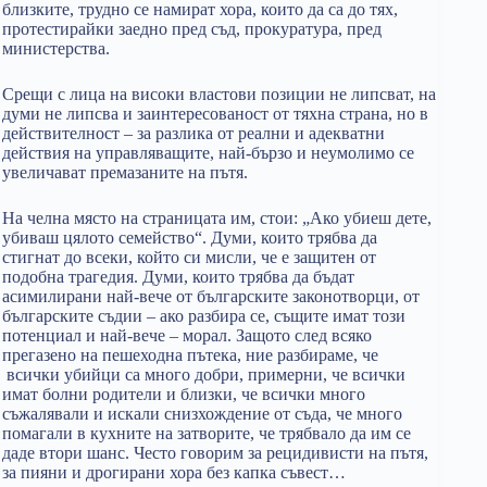
близките, трудно се намират хора, които да са до тях,
протестирайки заедно пред съд, прокуратура, пред
министерства.
Срещи с лица на високи властови позиции не липсват, на
думи не липсва и заинтересованост от тяхна страна, но в
действителност – за разлика от реални и адекватни
действия на управляващите, най-бързо и неумолимо се
увеличават премазаните на пътя.
На челна място на страницата им, стои: „Ако убиеш дете,
убиваш цялото семейство“. Думи, които трябва да
стигнат до всеки, който си мисли, че е защитен от
подобна трагедия. Думи, които трябва да бъдат
асимилирани най-вече от българските законотворци, от
българските съдии – ако разбира се, същите имат този
потенциал и най-вече – морал. Защото след всяко
прегазено на пешеходна пътека, ние разбираме, че
всички убийци са много добри, примерни, че всички
имат болни родители и близки, че всички много
съжалявали и искали снизхождение от съда, че много
помагали в кухните на затворите, че трябвало да им се
даде втори шанс. Често говорим за рецидивисти на пътя,
за пияни и дрогирани хора без капка съвест…