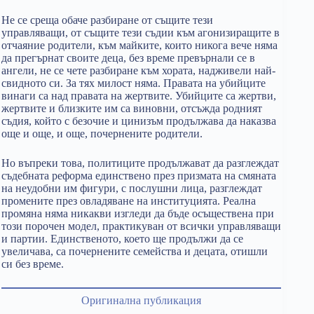
Не се среща обаче разбиране от същите тези
управляващи, от същите тези съдии към агонизиращите в
отчаяние родители, към майките, които никога вече няма
да прегърнат своите деца, без време превърнали се в
ангели, не се чете разбиране към хората, надживели най-
свидното си. За тях милост няма. Правата на убийците
винаги са над правата на жертвите. Убийците са жертви,
жертвите и близките им са виновни, отсъжда родният
съдия, който с безочие и цинизъм продължава да наказва
още и още, и още, почернените родители.
Но въпреки това, политиците продължават да разглеждат
съдебната реформа единствено през призмата на смяната
на неудобни им фигури, с послушни лица, разглеждат
промените през овладяване на институцията. Реална
промяна няма никакви изгледи да бъде осъществена при
този порочен модел, практикуван от всички управляващи
и партии. Единственото, което ще продължи да се
увеличава, са почернените семейства и децата, отишли
си без време.
Оригинална публикация