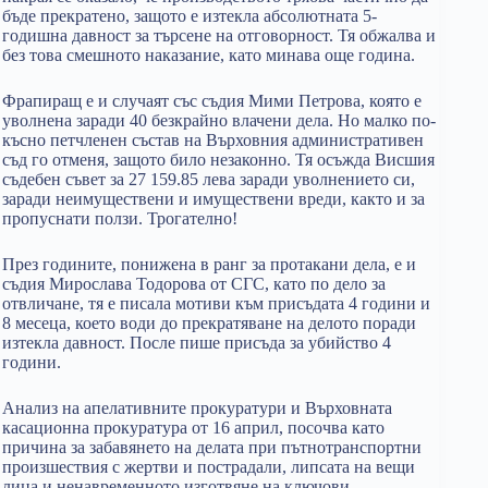
бъде прекратено, защото е изтекла абсолютната 5-
годишна давност за търсене на отговорност. Тя обжалва и
без това смешното наказание, като минава още година.
Фрапиращ е и случаят със съдия Мими Петрова, която е
уволнена заради 40 безкрайно влачени дела. Но малко по-
късно петчленен състав на Върховния административен
съд го отменя, защото било незаконно. Тя осъжда Висшия
съдебен съвет за 27 159.85 лева заради уволнението си,
заради неимуществени и имуществени вреди, както и за
пропуснати ползи. Трогателно!
През годините, понижена в ранг за протакани дела, е и
съдия Мирослава Тодорова от СГС, като по дело за
отвличане, тя е писала мотиви към присъдата 4 години и
8 месеца, което води до прекратяване на делото поради
изтекла давност. После пише присъда за убийство 4
години.
Анализ на апелативните прокуратури и Върховната
касационна прокуратура от 16 април, посочва като
причина за забавянето на делата при пътнотранспортни
произшествия с жертви и пострадали, липсата на вещи
лица и ненавременното изготвяне на ключови