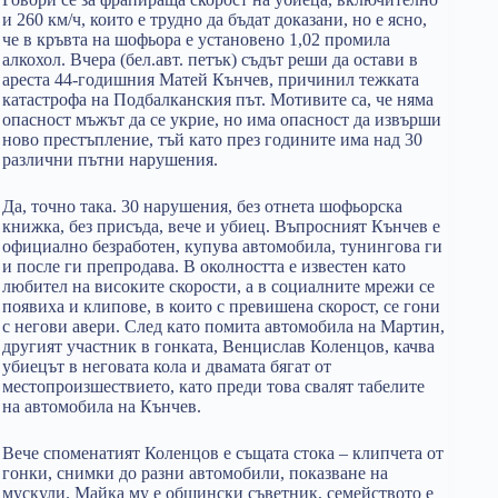
и 260 км/ч, които е трудно да бъдат доказани, но е ясно,
че в кръвта на шофьора е установено 1,02 промила
алкохол. Вчера (бел.авт. петък) съдът реши да остави в
ареста 44-годишния Матей Кънчев, причинил тежката
катастрофа на Подбалканския път. Мотивите са, че няма
опасност мъжът да се укрие, но има опасност да извърши
ново престъпление, тъй като през годините има над 30
различни пътни нарушения.
Да, точно така. 30 нарушения, без отнета шофьорска
книжка, без присъда, вече и убиец. Въпросният Кънчев е
официално безработен, купува автомобила, тунингова ги
и после ги препродава. В околността е известен като
любител на високите скорости, а в социалните мрежи се
появиха и клипове, в които с превишена скорост, се гони
с негови авери. След като помита автомобила на Мартин,
другият участник в гонката, Венцислав Коленцов, качва
убиецът в неговата кола и двамата бягат от
местопроизшествието, като преди това свалят табелите
на автомобила на Кънчев.
Вече споменатият Коленцов е същата стока – клипчета от
гонки, снимки до разни автомобили, показване на
мускули. Майка му е общински съветник, семейството е