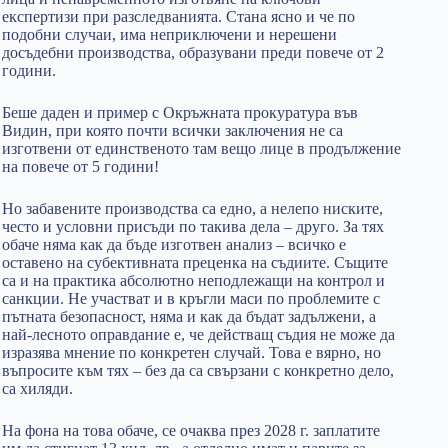
експертизи при разследванията. Стана ясно и че по
подобни случаи, има неприключени и нерешени
досъдебни производства, образувани преди повече от 2
години.
Беше даден и пример с Окръжната прокуратура във
Видин, при която почти всички заключения не са
изготвени от единственото там вещо лице в продължение
на повече от 5 години!
Но забавените производства са едно, а нелепо ниските,
често и условни присъди по такива дела – друго. За тях
обаче няма как да бъде изготвен анализ – всичко е
оставено на субективната преценка на съдиите. Същите
са и на практика абсолютно неподлежащи на контрол и
санкции. Не участват и в кръгли маси по проблемите с
пътната безопасност, няма и как да бъдат задължени, а
най-лесното оправдание е, че действащ съдия не може да
изразява мнение по конкретен случай. Това е вярно, но
въпросите към тях – без да са свързани с конкретно дело,
са хиляди.
На фона на това обаче, се очаква през 2028 г. заплатите