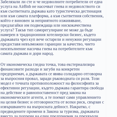
Забелязали ли сте и че недоволните потребители от една
услуга на AirBnb не насочват гнева и недоволството си
към съответната държава като туристическа дестинация
или към самата платформа, а към съответния собственик,
който е виновен за неприятното изживяване,
предлагайки им подвеждаща или нискокачествена
услуга? Такъв тип саморегулиране не може да бъде
намерен в традиционния хотелиерски бизнес, където
държавата чрез куп вече остарели и ненужни регулации
предоставя невъзможни гаранции за качество, чието
неизпълнение насочва гнева на потребителите към
самата държава и дори народ.
От икономическа гледна точка, това екстернализира
финансовите разходи и загуби на конкретен
предприемач, а държавата се явява солидарно отговорна
за въпросния провал, заради ръководната си роля. Този
модел е точната противоположност на философията за
ефективни регулации, където държава гарантира свобода
на действие и равнопоставеност пред закона на
икономическите агенти, а те поемат сами управлението
на целия бизнес и отговорността от всеки риск, свързан с
извършването на въпросната дейност. Накратко, с
предвидените промени в Закона за туризма, държавата
вместо да попречи на един предприемач да прехвърли