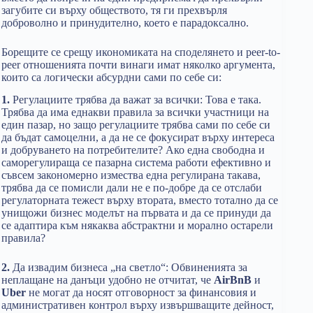
загубите си върху обществото, тя ги прехвърля
доброволно и принудително, което е парадоксално.
Борещите сe срещу икономиката на споделянето и peer-to-
peer отношенията почти винаги имат няколко аргумента,
които са логически абсурдни сами по себе си:
1.
Регулациите трябва да важат за всички: Това е така.
Трябва да има еднакви правила за всички участници на
един пазар, но защо регулациите трябва сами по себе си
да бъдат самоцелни, а да не се фокусират върху интереса
и добруването на потребителите? Ако една свободна и
саморегулираща се пазарна система работи ефективно и
съвсем закономерно измества една регулирана такава,
трябва да се помисли дали не е по-добре да се отслаби
регулаторната тежест върху втората, вместо тотално да се
унищожи бизнес моделът на първата и да се принуди да
се адаптира към някаква абстрактни и морално остарели
правила?
2.
Да извадим бизнеса „на светло“: Обвиненията за
неплащане на данъци удобно не отчитат, че
AirBnB
и
Uber
не могат да носят отговорност за финансовия и
административен контрол върху извършващите дейност,