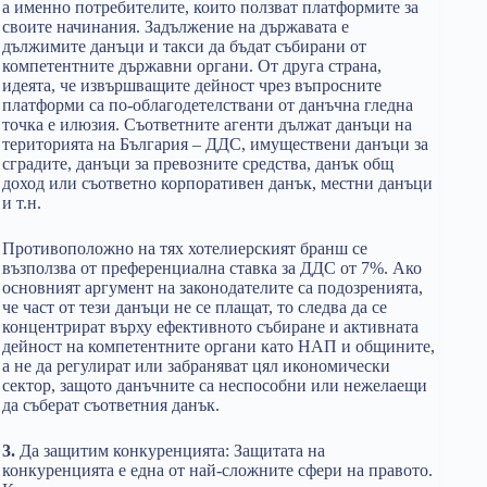
а именно потребителите, които ползват платформите за
своите начинания. Задължение на държавата е
дължимите данъци и такси да бъдат събирани от
компетентните държавни органи. От друга страна,
идеята, че извършващите дейност чрез въпросните
платформи са по-облагодетелствани от данъчна гледна
точка е илюзия. Съответните агенти дължат данъци на
територията на България – ДДС, имуществени данъци за
сградите, данъци за превозните средства, данък общ
доход или съответно корпоративен данък, местни данъци
и т.н.
Противоположно на тях хотелиерският бранш се
възползва от преференциална ставка за ДДС от 7%. Ако
основният аргумент на законодателите са подозренията,
че част от тези данъци не се плащат, то следва да се
концентрират върху ефективното събиране и активната
дейност на компетентните органи като НАП и общините,
а не да регулират или забраняват цял икономически
сектор, защото данъчните са неспособни или нежелаещи
да съберат съответния данък.
3.
Да защитим конкуренцията: Защитата на
конкуренцията е една от най-сложните сфери на правото.