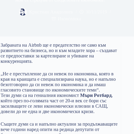
Кристиан Анадолиев
30/11/2019
Икономика
Забраната на Airbnb ще е предателство не само към
развитието на бизнеса, но и към младите хора – създават
се предпоставки за картелиране и убиване на
конкуренцията.
„Не е престъпление да си невеж по икономика, която в
края на краищата е специализирана наука, но е напълно
безотговорно да си невеж по икономика и да имаш
гласовито становище по икономическите теми“.
Тези думи са на гениалния икономист
Мъри Ротбард
,
който през по-голямата част от 20-и век се бори със
засилващите се леви икономически илюзии в САЩ,
довели до не една и две икономически кризи.
Същите думи са и напълно актуални за продължаващите
вече години наред опити на редица депутати от