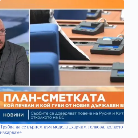
Трябва да се върнем към модела „харчим толкова, колкото
изкарваме