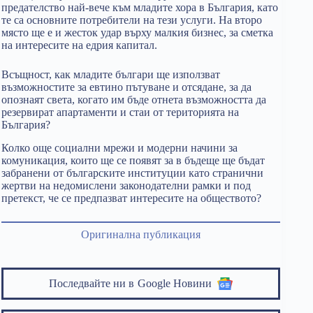
предателство най-вече към младите хора в България, като
те са основните потребители на тези услуги. На второ
място ще е и жесток удар върху малкия бизнес, за сметка
на интересите на едрия капитал.
Всъщност, как младите българи ще използват
възможностите за евтино пътуване и отсядане, за да
опознаят света, когато им бъде отнета възможността да
резервират апартаменти и стаи от територията на
България?
Колко още социални мрежи и модерни начини за
комуникация, които ще се появят за в бъдеще ще бъдат
забранени от българските институции като странични
жертви на недомислени законодателни рамки и под
претекст, че се предпазват интересите на обществото?
Оригинална публикация
Последвайте ни в
Google Новини