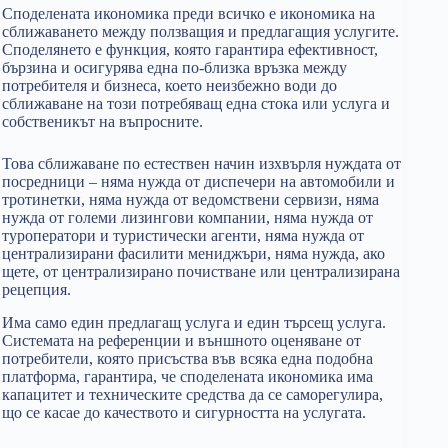
Споделената икономика преди всичко е икономика на
сближаването между ползващия и предлагащия услугите.
Споделянето е функция, която гарантира ефективност,
бързина и осигурява една по-близка връзка между
потребителя и бизнеса, което неизбежно води до
сближаване на този потребяващ една стока или услуга и
собственикът на въпросните.
Това сближаване по естествен начин изхвърля нуждата от
посредници – няма нужда от диспечери на автомобили и
тротинетки, няма нужда от ведомствени сервизи, няма
нужда от големи лизингови компании, няма нужда от
туроператори и туристически агенти, няма нужда от
централизирани фасилити мениджъри, няма нужда, ако
щете, от централизирано почистване или централизирана
рецепция.
Има само един предлагащ услуга и един търсещ услуга.
Системата на референции и външното оценяване от
потребители, която присъства във всяка една подобна
платформа, гарантира, че споделената икономика има
капацитет и техническите средства да се саморегулира,
що се касае до качеството и сигурността на услугата.