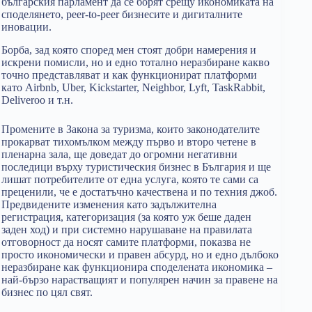
българския парламент да се борят срещу икономиката на
споделянето, peer-to-peer бизнесите и дигиталните
иновации.
Борба, зад която според мен стоят добри намерения и
искрени помисли, но и едно тотално неразбиране какво
точно представляват и как функционират платформи
като Airbnb, Uber, Kickstarter, Neighbor, Lyft, TaskRabbit,
Deliveroo и т.н.
Промените в Закона за туризма, които законодателите
прокарват тихомълком между първо и второ четене в
пленарна зала, ще доведат до огромни негативни
последици върху туристическия бизнес в България и ще
лишат потребителите от една услуга, която те сами са
преценили, че е достатъчно качествена и по техния джоб.
Предвидените изменения като задължителна
регистрация, категоризация (за която уж беше даден
заден ход) и при системно нарушаване на правилата
отговорност да носят самите платформи, показва не
просто икономически и правен абсурд, но и едно дълбоко
неразбиране как функционира споделената икономика –
най-бързо нарастващият и популярен начин за правене на
бизнес по цял свят.