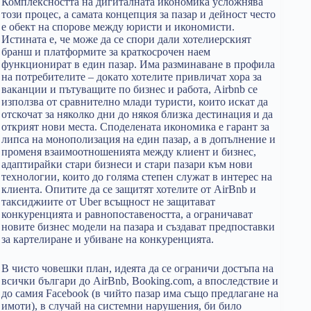
Комплексността на дигиталната икономика усложнява
този процес, а самата концепция за пазар и дейност често
е обект на спорове между юристи и икономисти.
Истината е, че може да се спори дали хотелиерският
бранш и платформите за краткосрочен наем
функционират в един пазар. Има разминаване в профила
на потребителите – докато хотелите привличат хора за
ваканции и пътуващите по бизнес и работа, Airbnb се
използва от сравнително млади туристи, които искат да
отскочат за няколко дни до някоя близка дестинация и да
открият нови места. Споделената икономика е гарант за
липса на монополизация на един пазар, а в допълнение и
променя взаимоотношенията между клиент и бизнес,
адаптирайки стари бизнеси и стари пазари към нови
технологии, които до голяма степен служат в интерес на
клиента. Опитите да се защитят хотелите от AirBnb и
таксиджиите от Uber всъщност не защитават
конкуренцията и равнопоставеността, а ограничават
новите бизнес модели на пазара и създават предпоставки
за картелиране и убиване на конкуренцията.
В чисто човешки план, идеята да се ограничи достъпа на
всички българи до AirBnb, Booking.com, а впоследствие и
до самия Facebook (в чийто пазар има също предлагане на
имоти), в случай на системни нарушения, би било