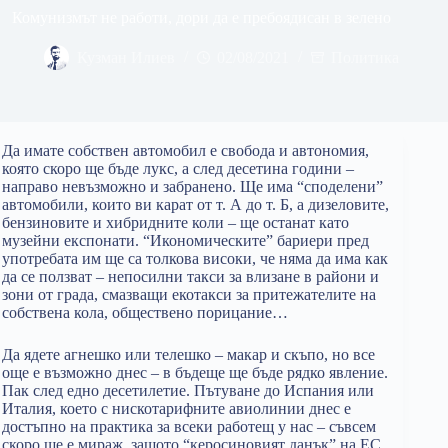
Комунизмът не работи, дори да е пребоядисан в зелено
Кузман Илиев
02/08/2021
Политика
Да имате собствен автомобил е свобода и автономия,
която скоро ще бъде лукс, а след десетина години –
направо невъзможно и забранено. Ще има “споделени”
автомобили, които ви карат от т. А до т. Б, а дизеловите,
бензиновите и хибридните коли – ще останат като
музейни експонати. “Икономическите” бариери пред
употребата им ще са толкова високи, че няма да има как
да се ползват – непосилни такси за влизане в райони и
зони от града, смазващи екотакси за притежателите на
собствена кола, обществено порицание…
Да ядете агнешко или телешко – макар и скъпо, но все
още е възможно днес – в бъдеще ще бъде рядко явление.
Пак след едно десетилетие. Пътуване до Испания или
Италия, което с нискотарифните авиолинии днес е
достъпно на практика за всеки работещ у нас – съвсем
скоро ще е мираж, защото “керосиновият данък” на ЕС