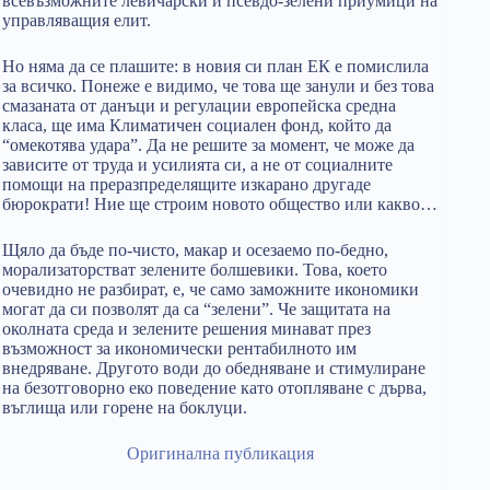
всевъзможните левичарски и псевдо-зелени приумици на
управляващия елит.
Но няма да се плашите: в новия си план ЕК е помислила
за всичко. Понеже е видимо, че това ще занули и без това
смазаната от данъци и регулации европейска средна
класа, ще има Климатичен социален фонд, който да
“омекотява удара”. Да не решите за момент, че може да
зависите от труда и усилията си, а не от социалните
помощи на преразпределящите изкарано другаде
бюрократи! Ние ще строим новото общество или какво…
Щяло да бъде по-чисто, макар и осезаемо по-бедно,
морализаторстват зелените болшевики. Това, което
очевидно не разбират, е, че само заможните икономики
могат да си позволят да са “зелени”. Че защитата на
околната среда и зелените решения минават през
възможност за икономически рентабилното им
внедряване. Другото води до обедняване и стимулиране
на безотговорно еко поведение като отопляване с дърва,
въглища или горене на боклуци.
Оригинална публикация