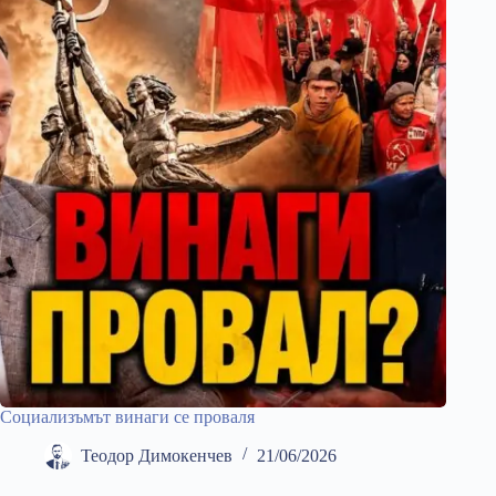
Социализъмът винаги се проваля
Теодор Димокенчев
21/06/2026