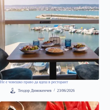
Не е човешко право да ядеш в ресторант
Теодор Димокенчев
23/06/2026