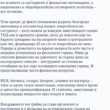
на зелените са настървени и финансово мотивирани, а
национално и общоевропейски отговорните политици –
все по-малко.
Този процес де факто унищожава родната българска
икономика и поставя под въпрос енергийната ни
сигурност – нито можем да въведем заместващите газови
ТЕЦ-ове в кратките срокове, нито да понесем още по-
бързото затваряне на въглищните мини и централните
към тях, формиращи 45 на сто от енергийния ни микс.
Парира и развитието на ядрени мощности като чиста и
модерна алтернатива на фосилните горива. Няма да
смогнем финансово на удвоените за година цени на
въглеродните емисии – инструмент за стопанско
отчайване на все още ползващите изкопаеми горива. И
представляващи чиста финансова репресия.
ВЕИ, биомаса, солари, батерии, улавяне на въглерод –
това са адски скъпи инвестиции, изискващи много време
и цялостна преквалификация. И стабилни, заместващи и
балансиращи мощности през нощта и зимата.
Внедряването им трябва да става органично и
постепенно и е функция на историческите стадии на