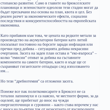
стопанско развитие. Само в главите на брюкселските
плановици и зеленистките идеолози тези стадии могат да
бъдат прескачани въз основа на план, квота и цел. Без
реален разчет за икономическите ефекти, социални
последствия и конкурентоспособността на европейската
икономика.
Като прибавим към това, че цената на редките метали за
производство на акумулаторни батерии като литий
поскъпват постоянно на борсите заради инфлация или
пречки пред добива – ситуацията добива некрасиви
очертания. Засега на заден план остава и “еко-въпроса” –
колко “емисии” отиват за добива на съставните
компоненти на самите батерии, както и къде ще се
съхраняват гигантските отпадъци след използването
им…
Но тези “дребнотемия” са отложени засега.
Понеже все пак политкомисарите в Брюксел не са
тотални лапнимухи и са наясно, че местните фирми, за да
оцелеят, ще прибегнат до внос на чужди
енергоизточници и суровини – както става впрочем у нас
с вноса на по-евтин ток от незасегната от въглеродните