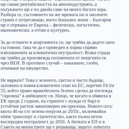
ще смаже рентабилността на авиоиндустрията, а
пътуването ще е по джоба само на много богати хора.
Разбира се, състоянието на жп мрежата ни и околните
страни е потресаващо, което буквално значи – България
ще е отрязана от Европа – физически, логистично,
икономически, а оттам и културно.
За да останете в апартамента си, ще трябва да дадете цяло
състояние, така че да е приведен в норма спрямо
изискванията за климатична неутралност. Всяка сграда
ще трябва да произвежда половината от енергията си
чрез ВЕИ. В противен случай – наказание, глоби,
отнемане на имущество.
Не вярвате? Това е зеленото, светло и чисто бъдеще,
заложено в новия климатичен план на ЕС, наречен Fit for
55, който прави мракобесната Зелена сделка да изглежда
“скромна” в амбициите си. Нищо, че когато я обявиха в
ЕК преди 2 години, на страните с нужда от бърз и
устойчив растеж закономерно им прилоша. Новото сега:
квота 40 на сто зелена енергия до 2035г., включвайки
обаче транспорт и строителство, както пълна нетна
въглеродна неутралност до 2050. А битката в ЕП и в
Съвета на министрите ще е решаваща, защото лобитата