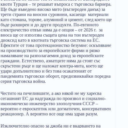
квоти Турция – те решават въпроса с търговска бариера.
Ще бъде въведено високо мито (въглероден данък) за
трети страни на вносни суровини, касаещи материали
като стомана, торове, алуминий и цимент, след което ще
бъде разширен и до други продукти. По-евтиното
електричество отвън няма да е опция – от 2026 г. за
вноса ще се използва същата цена на тон въглероден
диоксид като в квотната търговска система на ЕС.
Ефектите от това протекционистко безумие: оскъпяване
на производството за европейските фирми и рязко
намаляване на разполагаемия доход за европейските
граждани. Естествено, азиатците няма да стоят със
скръстени ръце и ще наложат контра-мита, което ще
удари допълнително и без това осакатеният от
пандемията търговски оборот, предизвиквайки поредна
серия търговска война.
Честито на печелившите, а ако някой не му харесва
сегашният ЕС да надгражда по произвол и социално-
икономическо инженерство злополучния СССР –
вероятно е евроскептик или догматичен, консервативен
реакционер. А вероятно все още има здрав разум.
Изключително опасно за джоба ни е вкарването на