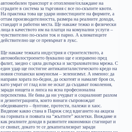
автомобилен транспорт и отопление/охлаждане на
сградите в система за търговия с все по-скъпите квоти.
На практика това ще удари инвестициите на фирмите, а
оттам производителността, размера на реалните доходи,
стандарт и работни места. Ще накаже тежко и физически
лица в качеството им на платци на комунални услуги –
чувствително по-скъпи ток и парно. А климатиците
действително ще се превърнат в лукс.
Ще накаже тежката индустрия и строителството, а
автомобилостроенето буквално ще е изправено пред
фалит, заедно с цяла дилърска и застрахователна мрежа. С
един удар ще постигне антикапиталистическото кредо на
новия стопански комунизъм – зеленизмът. А именно: да
направи хората по-бедни, да оскотеят и намалят броя си,
като умрат от глад или не искат да създават поколения,
заради нищета и липса на ясна професионална
перспектива. Не бива да ни учудват и социалният разлом
и дезинтеграцията, които винаги съпровождат
обедняването – бунтове, протести, палежи и хаос.
Видяхме какво стана в Париж след вдигането на акциза
на горивата и появата на “жълтите” жилетки. Виждаме и
как реалните доходи в развитите икономики стагнират и
се свиват, докато те се декапитализират заради