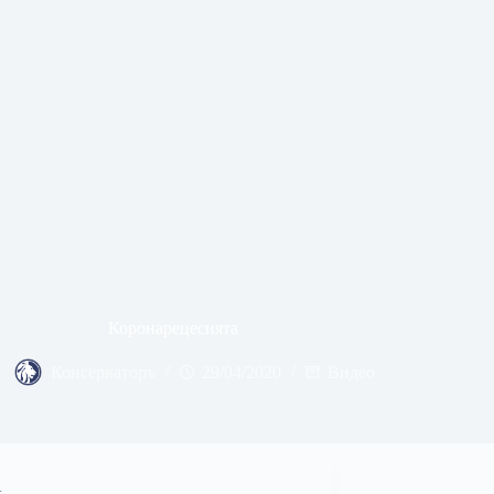
Коронарецесията
Консерваторъ
29/04/2020
Видео