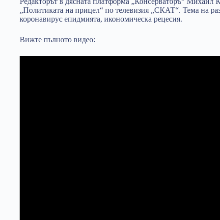
Редакторът в дясната платформа „Консерваторъ“ Михаил К
„Политиката на прицел“ по телевизия „СКАТ“. Тема на разг
коронавирус епидмията, икономическа рецесия.
Вижте пълното видео: