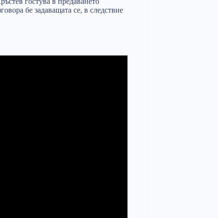
ръстев гостува в предаването
овора бе задаващата се, в следствие