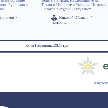
отивопоставяне
Войната в Иран, Наследниците на
кола Бушняков в
Тръмп и Изборите в Унгария: Николай
ио“
Облаков в студио „Актуално“
Бушняков
Николай Облаков
16/04/2026
Купи Годишникъ2025 тук
Издател