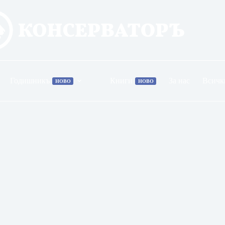
Годишникъ
Книги
За нас
Всичк
НОВО
НОВО