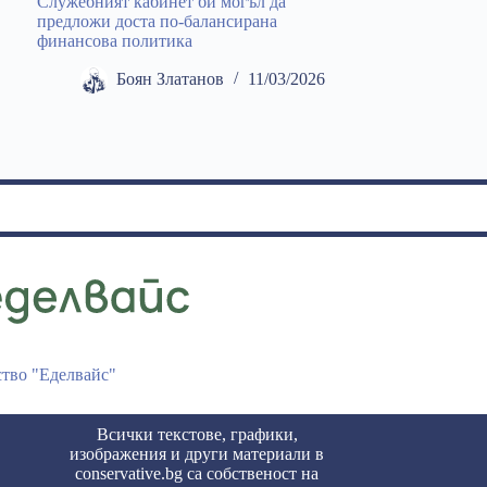
Служебният кабинет би могъл да
предложи доста по-балансирана
финансова политика
Боян Златанов
11/03/2026
ство "Еделвайс"
Всички текстове, графики,
изображения и други материали в
conservative.bg са собственост на