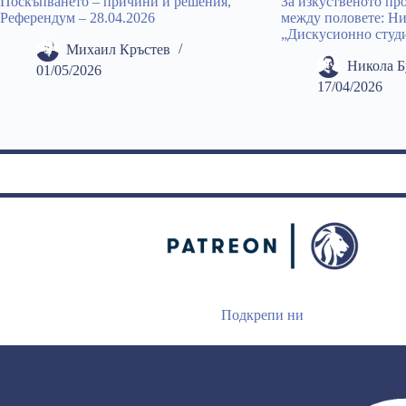
Поскъпването – причини и решения,
За изкуственото пр
Референдум – 28.04.2026
между половете: Ни
„Дискусионно студ
Михаил Кръстев
Никола 
01/05/2026
17/04/2026
Подкрепи ни