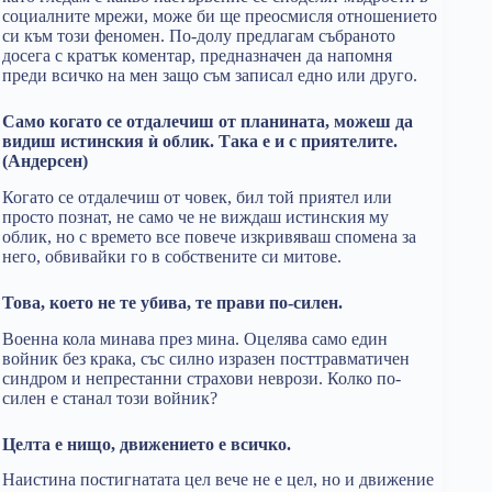
социалните мрежи, може би ще преосмисля отношението
си към този феномен. По-долу предлагам събраното
досега с кратък коментар, предназначен да напомня
преди всичко на мен защо съм записал едно или друго.
Само когато се отдалечиш от планината, можеш да
видиш истинския ѝ облик. Така е и с приятелите.
(Андерсен)
Когато се отдалечиш от човек, бил той приятел или
просто познат, не само че не виждаш истинския му
облик, но с времето все повече изкривяваш спомена за
него, обвивайки го в собствените си митове.
Това, което не те убива, те прави по-силен.
Военна кола минава през мина. Оцелява само един
войник без крака, със силно изразен посттравматичен
синдром и непрестанни страхови неврози. Колко по-
силен е станал този войник?
Целта е нищо, движението е всичко.
Наистина постигнатата цел вече не е цел, но и движение