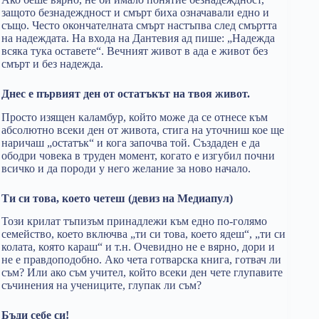
защото безнадеждност и смърт биха означавали едно и
също. Често окончателната смърт настъпва след смъртта
на надеждата. На входа на Дантевия ад пише: „Надежда
всяка тука оставете“. Вечният живот в ада е живот без
смърт и без надежда.
Днес е първият ден от остатъкът на твоя живот.
Просто изящен каламбур, който може да се отнесе към
абсолютно всеки ден от живота, стига на уточниш кое ще
наричаш „остатък“ и кога започва той. Създаден е да
ободри човека в труден момент, когато е изгубил почни
всичко и да породи у него желание за ново начало.
Ти си това, което четеш (девиз на Медиапул)
Този крилат тъпизъм принадлежи към едно по-голямо
семейство, което включва „ти си това, което ядеш“, „ти си
колата, която караш“ и т.н. Очевидно не е вярно, дори и
не е правдоподобно. Ако чета готварска книга, готвач ли
съм? Или ако съм учител, който всеки ден чете глупавите
съчинения на учениците, глупак ли съм?
Бъди себе си!