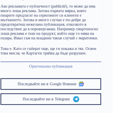
Ако рекламата е публичност (publicité), то може да има
много лоша реклама. Затова първата мярка, която
пиарите предлагат на сериозните си клиенти е
мълчанието. Затова в много случаи е по-добре да
предотвратиш нежелана публикация, отколкото в
последствие да я опровергаваш. Например смъртоносно
лоша реклама е тази на продукт, който още го няма на
пазара. Имал съм на младини такъв случай с маратонки.
Това е. Като се съберат още, ще ги покажа и тях. Освен
това мисля, че Картаген трябва да бъде разрушен.
Оригинална публикация
Последвайте ни в
Google Новини
Последвайте ни в
Telegram