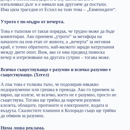
изпълнявал дълг и е нямало как другояче да постъпи.
Има цяла трагедия от Есхил на тази тема – „Евменидите“.
Утрото е по-мъдро от вечерта.
Това е тъпизъм от такъв порядък, че трудно може да бъде
коментиран. Ако приемем „утрото“ за метафора на
началото на нов етап от живота, а „вечерта“ за неговия
край, е точно обратното, най-малкото заради натрупания
между двете опит. Виж, ако се има предвид пиянска
вечер и изтрезняване на другата сутрин – тогава може.
Всичко съществуващо е разумно и всичко разумно е
съществуващо. (Хегел)
А пък това е толкова тъпо, че подозирам някакво
недоразумение или грешка в превода. Ако го приемем за
вярно, ще излезе, че всичко, което не е разумно, просто не
съществува. Тогава ще трябва да наречем разумни
клозета, облаците, протоните и електроните, водата и
въздуха. Скалистите планини в Колорадо също ще трябва
да обявим за разумни.
Няма лоша реклама.