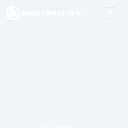
Skip
to
content
Крилати тъпизми